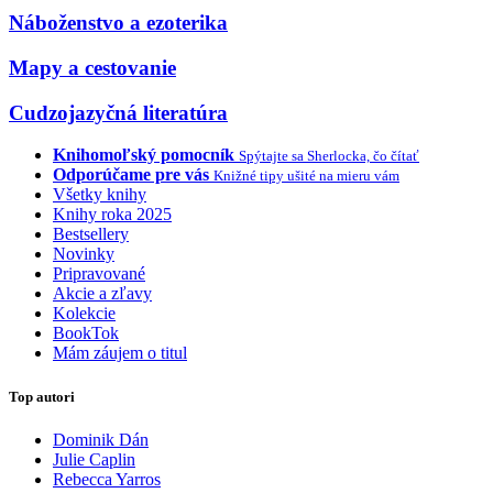
Náboženstvo a ezoterika
Mapy a cestovanie
Cudzojazyčná literatúra
Knihomoľský pomocník
Spýtajte sa Sherlocka, čo čítať
Odporúčame pre vás
Knižné tipy ušité na mieru vám
Všetky knihy
Knihy roka 2025
Bestsellery
Novinky
Pripravované
Akcie a zľavy
Kolekcie
BookTok
Mám záujem o titul
Top autori
Dominik Dán
Julie Caplin
Rebecca Yarros