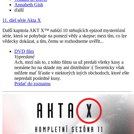
Annabeth Gish
ďalší
11. diel série
Akta X
Další kapitola AKT X™ nabízí 10 strhujících epizod mysteriózní
série, která se pohybuje na pomezí vědy a skepse; mezi tím, co lze
vědecky dokázat, a tím, čemu se rozhodneme uvěřit...
DVD film
Vypredané
Ach, mrzí nás to, z tohto filmu sa už predali všetky kusy a
nemáme ho na sklade my ani distribútor :( Teoreticky však
môžete mať šťastie v niektorých iných obchodoch, ktoré ešte
nepredali posledné kusy.
Pridať do zoznamu