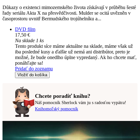
Důkazy o existenci mimozemského života získávají v průběhu šesté
řady seriálu Akta X na přesvědčivosti. Mulder se ocitá uvězněn v
časoprostoru uvnitř Bermudského trojúhelníku a...
DVD film
17,50 €
Na sklade 1 ks
Tento produkt síce máme aktuálne na sklade, máme však už
iba posledné kusy a ďalšie už nemá ani distribútor, preto je
možné, že bude onedlho úplne vypredaný. Ak ho chcete mať,
ponáhľajte sa!
Pridať do zoznamu
Vložiť do košíka
Chcete poradiť knihu?
Náš pomocník Sherlock vám ju s radosťou vypátra!
Knihomoľský pomocník