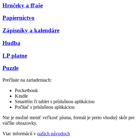
Hrnčeky a fľaše
Papiernictvo
Zápisníky a kalendáre
Hudba
LP platne
Puzzle
Prečítate na zariadeniach:
Pocketbook
Kindle
Smartfón či tablet s príslušnou aplikáciou
Počítač s príslušnou aplikáciou
Nie je možné meniť veľkosť písma, formát je preto vhodný skôr pre
väčšie obrazovky.
Viac informácií v
našich návodoch