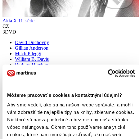
Akta X 11. série
CZ
3DVD
David Duchovny
Gillian Anderson
Mitch Pileggi
William B. Davis
Barbara Hershey
ďalší
11. diel série
Akta X
Další kapitola AKT X™ nabízí 10 strhujících epizod mysteriózní
Môžeme pracovať s cookies a kontaktnými údajmi?
série, která se pohybuje na pomezí vědy a skepse; mezi tím, co lze
vědecky dokázat, a tím, čemu se rozhodneme uvěřit. David
Aby sme vedeli, ako sa na našom webe správate, a mohli
Duchovny a Gillian Anderson se vrací v rolích agentů FBI...
vám zobraziť tie najlepšie tipy na knihy, zbierame cookies.
DVD film
Niektoré sú naozaj potrebné a bez nich by naša stránka
13,70 €
vôbec nefungovala. Okrem toho používame analytické
Do 4 – 6 dní
cookies, ktoré nám umožňujú zisťovať, ako náš web
Tento produkt momentálne nemáme na sklade, ale zvyčajne