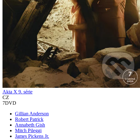
Akta X 9. série
CZ
7DVD
Gillian Anderson
Robert Patrick
Annabeth Gish
Mitch Pileggi
James Pickens Jr.