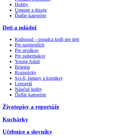
Hobby
Umenie a dizajn
Ďalšie kategórie
Deti a mládež
Knihorad – poradca kníh pre deti
Pre najmenších
Pre prvákov
Pre pubertiakov
Young Adult
Beletria
Rozprávky
Sci-fi, fantasy a komiksy
Leporelá
Náučné knihy
Ďalšie kategórie
Životopisy a reportáže
Kuchárky
Učebnice a slovníky