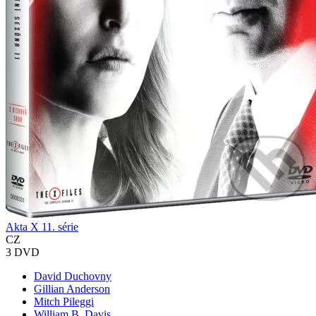
Akta X 11. série
CZ
3 DVD
David Duchovny
Gillian Anderson
Mitch Pileggi
William B. Davis