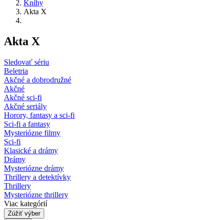
Knihy
Akta X
Akta X
Sledovať sériu
Beletria
Akčné a dobrodružné
Akčné
Akčné sci-fi
Akčné seriály
Horory, fantasy a sci-fi
Sci-fi a fantasy
Mysteriózne filmy
Sci-fi
Klasické a drámy
Drámy
Mysteriózne drámy
Thrillery a detektívky
Thrillery
Mysteriózne thrillery
Viac kategórií
Zúžiť výber