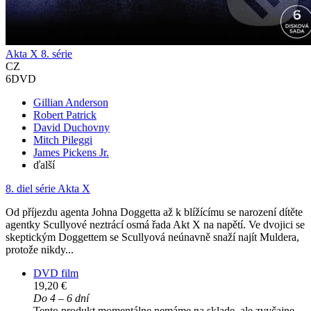
Akta X 8. série
CZ
6DVD
Gillian Anderson
Robert Patrick
David Duchovny
Mitch Pileggi
James Pickens Jr.
ďalší
8. diel série
Akta X
Od příjezdu agenta Johna Doggetta až k blížícímu se narození dítěte
agentky Scullyové neztrácí osmá řada Akt X na napětí. Ve dvojici se
skeptickým Doggettem se Scullyová neúnavně snaží najít Muldera,
protože nikdy...
DVD film
19,20 €
Do 4 – 6 dní
Tento produkt momentálne nemáme na sklade, ale zvyčajne