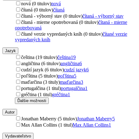
nová (0 titulov)
nová
čítaná (0 titulov)
čítaná
čítaná - výborný stav (0 titulov)
čítaná - výborný stav
čítaná - mierne opotrebovaná (0 titulov)
čítaná - mierne
opotrebovaná
čítané verzie vypredaných kníh (0 titulov)
čítané verzie
vypredaných kníh
Jazyk
čeština (19 titulov)
čeština
19
angličtina (6 titulov)
angličtina
6
cudzí jazyk (6 titulov)
cudzí jazyk
6
poľština (5 titulov)
poľština
5
maďarčina (3 tituly)
maďarčina
3
portugalčina (1 titul)
portugalčina
1
gréčtina (1 titul)
gréčtina
1
Ďalšie možnosti
Autor
Jonathan Maberry (5 titulov)
Jonathan Maberry
5
Max Allan Collins (1 titul)
Max Allan Collins
1
Vydavateľstvo