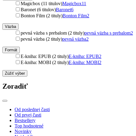
Magicbox (11 titulov)
Magicbox
11
Baronet (6 titulov)
Baronet
6
Bonton Film (2 tituly)
Bonton Film
2
Väzba
pevná väzba s prebalom (2 tituly)
pevná väzba s prebalom
2
pevná väzba (2 tituly)
pevná väzba
2
Formát
E-kniha: EPUB (2 tituly)
E-kniha: EPUB
2
E-kniha: MOBI (2 tituly)
E-kniha: MOBI
2
Zúžiť výber
Zoradiť
Od poslednej časti
Od prvej časti
Bestsellery
Top hodnotené
Novinky