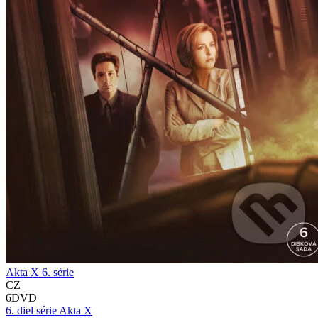
Akta X 6. série
CZ
6DVD
6. diel série
Akta X