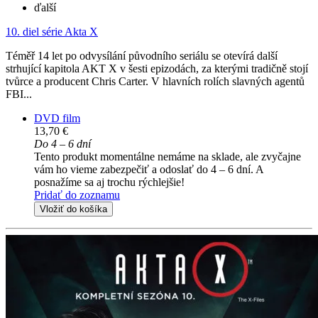
ďalší
10. diel série
Akta X
Téměř 14 let po odvysílání původního seriálu se otevírá další
strhující kapitola AKT X v šesti epizodách, za kterými tradičně stojí
tvůrce a producent Chris Carter. V hlavních rolích slavných agentů
FBI...
DVD film
13,70 €
Do 4 – 6 dní
Tento produkt momentálne nemáme na sklade, ale zvyčajne
vám ho vieme zabezpečiť a odoslať do 4 – 6 dní. A
posnažíme sa aj trochu rýchlejšie!
Pridať do zoznamu
Vložiť do košíka