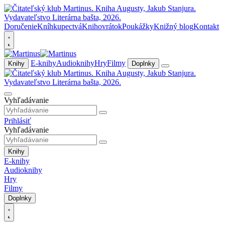
Doručenie
Kníhkupectvá
Knihovrátok
Poukážky
Knižný blog
Kontakt
E-knihy
Audioknihy
Hry
Filmy
Knihy
Doplnky
Vyhľadávanie
Prihlásiť
Vyhľadávanie
Knihy
E-knihy
Audioknihy
Hry
Filmy
Doplnky