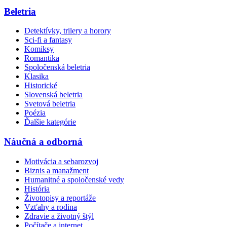
Beletria
Detektívky, trilery a horory
Sci-fi a fantasy
Komiksy
Romantika
Spoločenská beletria
Klasika
Historické
Slovenská beletria
Svetová beletria
Poézia
Ďalšie kategórie
Náučná a odborná
Motivácia a sebarozvoj
Biznis a manažment
Humanitné a spoločenské vedy
História
Životopisy a reportáže
Vzťahy a rodina
Zdravie a životný štýl
Počítače a internet