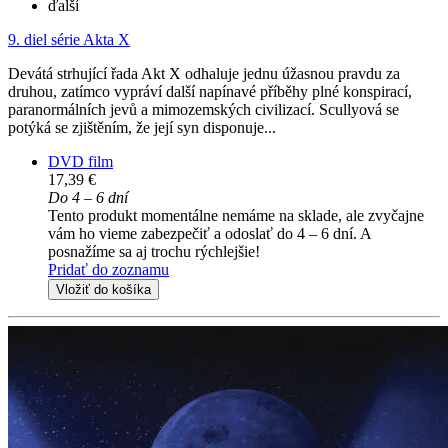
ďalší
9. diel série
Akta X
Devátá strhující řada Akt X odhaluje jednu úžasnou pravdu za
druhou, zatímco vypráví další napínavé příběhy plné konspirací,
paranormálních jevů a mimozemských civilizací. Scullyová se
potýká se zjištěním, že její syn disponuje...
DVD film
17,39 €
Do 4 – 6 dní
Tento produkt momentálne nemáme na sklade, ale zvyčajne
vám ho vieme zabezpečiť a odoslať do 4 – 6 dní. A
posnažíme sa aj trochu rýchlejšie!
Pridať do zoznamu
Vložiť do košíka