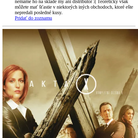
nemáme ho na sklade my ani distribútor :( Teoreticky však
môžete mať šťastie v niektorých iných obchodoch, ktoré ešte
nepredali posledné kusy.
Pridať do zoznamu