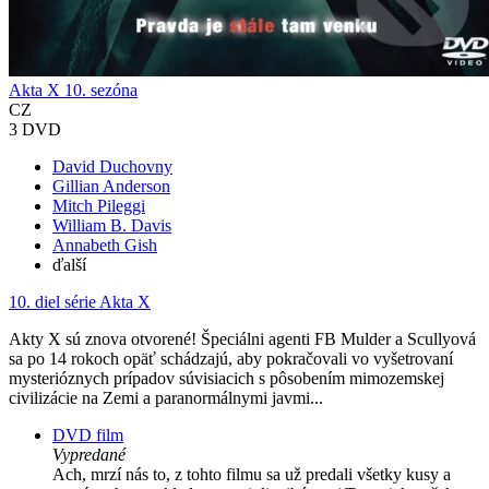
Akta X 10. sezóna
CZ
3 DVD
David Duchovny
Gillian Anderson
Mitch Pileggi
William B. Davis
Annabeth Gish
ďalší
10. diel série
Akta X
Akty X sú znova otvorené! Špeciálni agenti FB Mulder a Scullyová
sa po 14 rokoch opäť schádzajú, aby pokračovali vo vyšetrovaní
mysterióznych prípadov súvisiacich s pôsobením mimozemskej
civilizácie na Zemi a paranormálnymi javmi...
DVD film
Vypredané
Ach, mrzí nás to, z tohto filmu sa už predali všetky kusy a