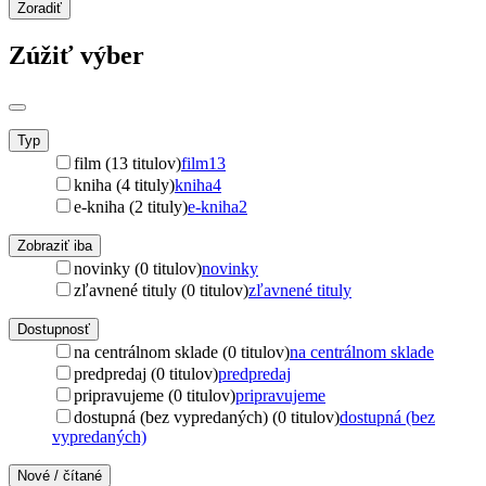
Zoradiť
Zúžiť výber
Typ
film (13 titulov)
film
13
kniha (4 tituly)
kniha
4
e-kniha (2 tituly)
e-kniha
2
Zobraziť iba
novinky (0 titulov)
novinky
zľavnené tituly (0 titulov)
zľavnené tituly
Dostupnosť
na centrálnom sklade (0 titulov)
na centrálnom sklade
predpredaj (0 titulov)
predpredaj
pripravujeme (0 titulov)
pripravujeme
dostupná (bez vypredaných) (0 titulov)
dostupná (bez
vypredaných)
Nové / čítané