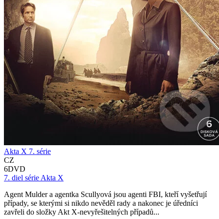
Akta X 7. série
CZ
6DVD
7. diel série
Akta X
Agent Mulder a agentka Scullyová jsou agenti FBI, kteří vyšetřují
případy, se kterými si nikdo nevěděl rady a nakonec je úředníci
zavřeli do složky Akt X-nevyřešitelných případů...