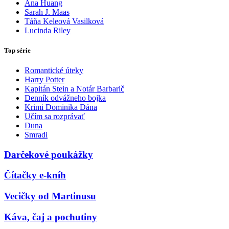
Ana Huang
Sarah J. Maas
Táňa Keleová Vasilková
Lucinda Riley
Top série
Romantické úteky
Harry Potter
Kapitán Stein a Notár Barbarič
Denník odvážneho bojka
Krimi Dominika Dána
Učím sa rozprávať
Duna
Smradi
Darčekové poukážky
Čítačky e-kníh
Vecičky od Martinusu
Káva, čaj a pochutiny