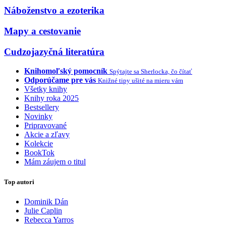
Náboženstvo a ezoterika
Mapy a cestovanie
Cudzojazyčná literatúra
Knihomoľský pomocník
Spýtajte sa Sherlocka, čo čítať
Odporúčame pre vás
Knižné tipy ušité na mieru vám
Všetky knihy
Knihy roka 2025
Bestsellery
Novinky
Pripravované
Akcie a zľavy
Kolekcie
BookTok
Mám záujem o titul
Top autori
Dominik Dán
Julie Caplin
Rebecca Yarros