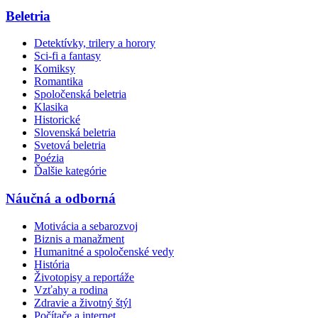
Beletria
Detektívky, trilery a horory
Sci-fi a fantasy
Komiksy
Romantika
Spoločenská beletria
Klasika
Historické
Slovenská beletria
Svetová beletria
Poézia
Ďalšie kategórie
Náučná a odborná
Motivácia a sebarozvoj
Biznis a manažment
Humanitné a spoločenské vedy
História
Životopisy a reportáže
Vzťahy a rodina
Zdravie a životný štýl
Počítače a internet