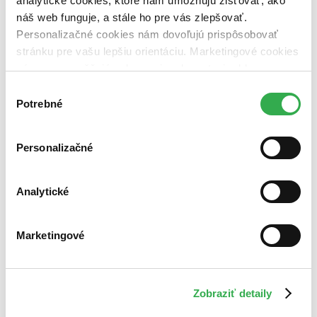
analytické cookies, ktoré nám umožňujú zisťovať, ako
náš web funguje, a stále ho pre vás zlepšovať.
Personalizačné cookies nám dovoľujú prispôsobovať
stránku pre vašu lepšiu orientáciu. Marketingové cookies
nám zas umožňujú zobrazenie relevantnej reklamy.
Niektoré údaje zdieľame aj s tretími stranami. Veľmi by
Výber
nám pomohlo, keby sme mohli používať všetky tieto
Potrebné
súhlasu
cookies. Ďakujeme!
Personalizačné
Analytické
Marketingové
Zobraziť detaily