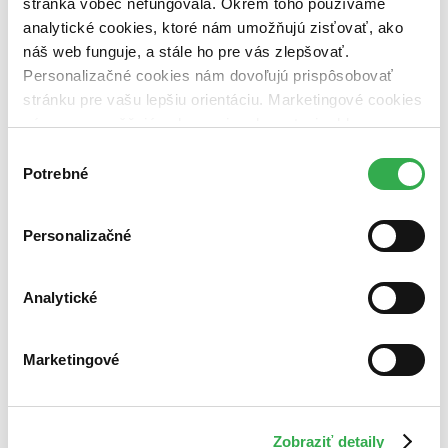
stránka vôbec nefungovala. Okrem toho používame
analytické cookies, ktoré nám umožňujú zisťovať, ako
náš web funguje, a stále ho pre vás zlepšovať.
Personalizačné cookies nám dovoľujú prispôsobovať
stránku pre vašu lepšiu orientáciu. Marketingové cookies
nám zas umožňujú zobrazenie relevantnej reklamy.
Niektoré údaje zdieľame aj s tretími stranami. Veľmi by
Výber
nám pomohlo, keby sme mohli používať všetky tieto
Potrebné
súhlasu
cookies. Ďakujeme!
Personalizačné
Analytické
Marketingové
Zobraziť detaily