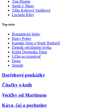
Ana Huang
Sarah J. Maas
Táňa Keleová Vasilková
Lucinda Riley
Top série
Romantické úteky
Harry Potter
Kapitán Stein a Notár Barbarič
Denník odvážneho bojka
Krimi Dominika Dána
Učím sa rozprávať
Duna
Smradi
Darčekové poukážky
Čítačky e-kníh
Vecičky od Martinusu
Káva, čaj a pochutiny