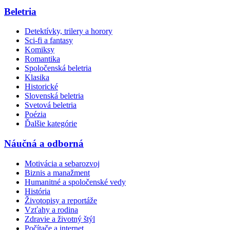
Beletria
Detektívky, trilery a horory
Sci-fi a fantasy
Komiksy
Romantika
Spoločenská beletria
Klasika
Historické
Slovenská beletria
Svetová beletria
Poézia
Ďalšie kategórie
Náučná a odborná
Motivácia a sebarozvoj
Biznis a manažment
Humanitné a spoločenské vedy
História
Životopisy a reportáže
Vzťahy a rodina
Zdravie a životný štýl
Počítače a internet