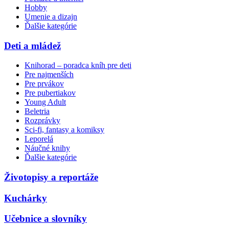
Hobby
Umenie a dizajn
Ďalšie kategórie
Deti a mládež
Knihorad – poradca kníh pre deti
Pre najmenších
Pre prvákov
Pre pubertiakov
Young Adult
Beletria
Rozprávky
Sci-fi, fantasy a komiksy
Leporelá
Náučné knihy
Ďalšie kategórie
Životopisy a reportáže
Kuchárky
Učebnice a slovníky