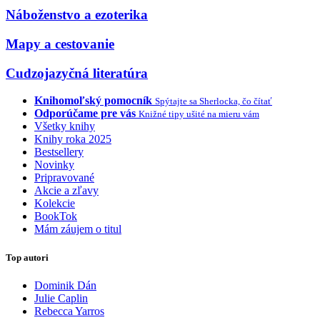
Náboženstvo a ezoterika
Mapy a cestovanie
Cudzojazyčná literatúra
Knihomoľský pomocník
Spýtajte sa Sherlocka, čo čítať
Odporúčame pre vás
Knižné tipy ušité na mieru vám
Všetky knihy
Knihy roka 2025
Bestsellery
Novinky
Pripravované
Akcie a zľavy
Kolekcie
BookTok
Mám záujem o titul
Top autori
Dominik Dán
Julie Caplin
Rebecca Yarros