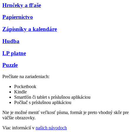
Hrnčeky a fľaše
Papiernictvo
Zápisníky a kalendáre
Hudba
LP platne
Puzzle
Prečítate na zariadeniach:
Pocketbook
Kindle
Smartfón či tablet s príslušnou aplikáciou
Počítač s príslušnou aplikáciou
Nie je možné meniť veľkosť písma, formát je preto vhodný skôr pre
väčšie obrazovky.
Viac informácií v
našich návodoch