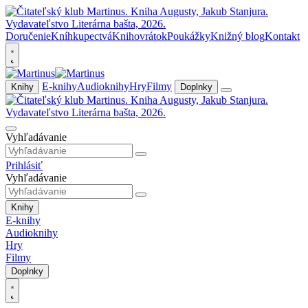
Doručenie
Kníhkupectvá
Knihovrátok
Poukážky
Knižný blog
Kontakt
E-knihy
Audioknihy
Hry
Filmy
Knihy
Doplnky
Vyhľadávanie
Prihlásiť
Vyhľadávanie
Knihy
E-knihy
Audioknihy
Hry
Filmy
Doplnky