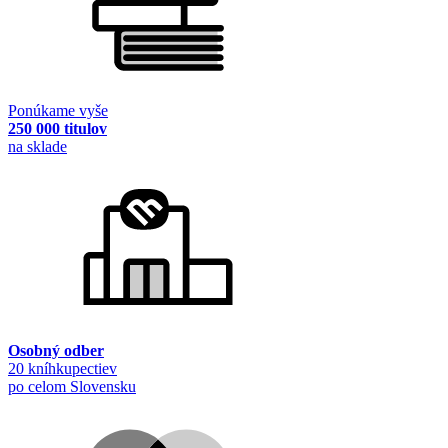
Ponúkame vyše
250 000 titulov
na sklade
Osobný odber
20 kníhkupectiev
po celom Slovensku