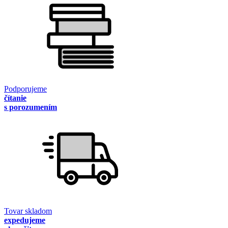
Podporujeme
čítanie
s porozumením
Tovar skladom
expedujeme