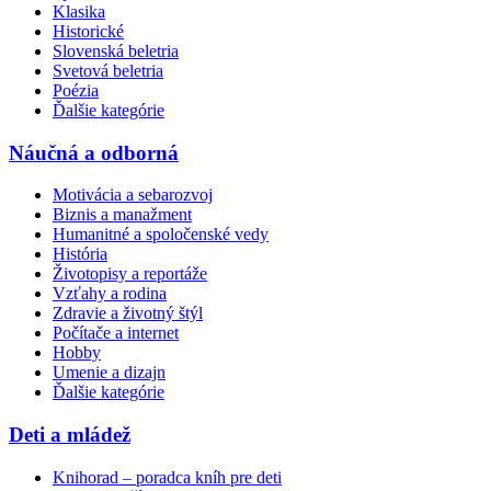
Klasika
Historické
Slovenská beletria
Svetová beletria
Poézia
Ďalšie kategórie
Náučná a odborná
Motivácia a sebarozvoj
Biznis a manažment
Humanitné a spoločenské vedy
História
Životopisy a reportáže
Vzťahy a rodina
Zdravie a životný štýl
Počítače a internet
Hobby
Umenie a dizajn
Ďalšie kategórie
Deti a mládež
Knihorad – poradca kníh pre deti