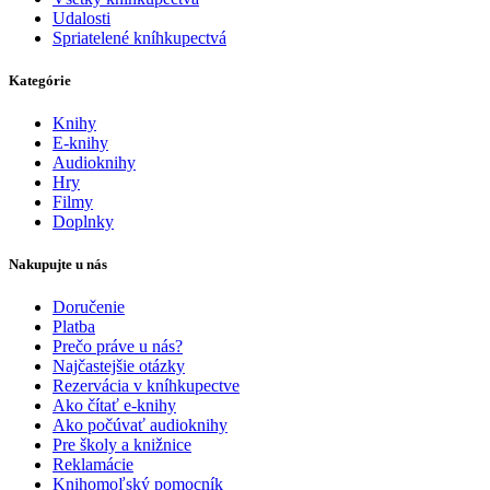
Udalosti
Spriatelené kníhkupectvá
Kategórie
Knihy
E-knihy
Audioknihy
Hry
Filmy
Doplnky
Nakupujte u nás
Doručenie
Platba
Prečo práve u nás?
Najčastejšie otázky
Rezervácia v kníhkupectve
Ako čítať e-knihy
Ako počúvať audioknihy
Pre školy a knižnice
Reklamácie
Knihomoľský pomocník