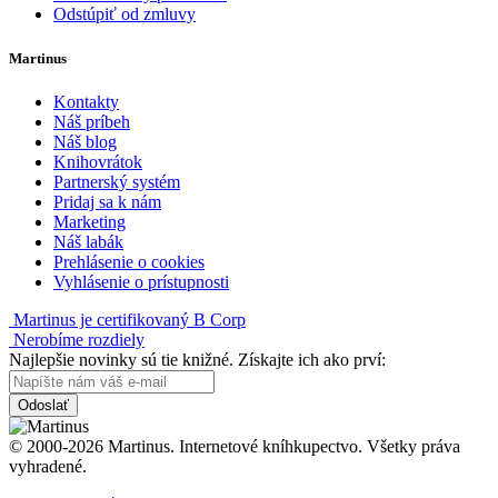
Odstúpiť od zmluvy
Martinus
Kontakty
Náš príbeh
Náš blog
Knihovrátok
Partnerský systém
Pridaj sa k nám
Marketing
Náš labák
Prehlásenie o cookies
Vyhlásenie o prístupnosti
Martinus je certifikovaný B Corp
Nerobíme rozdiely
Najlepšie novinky sú tie knižné. Získajte ich ako prví:
Odoslať
© 2000-2026 Martinus. Internetové kníhkupectvo. Všetky práva
vyhradené.