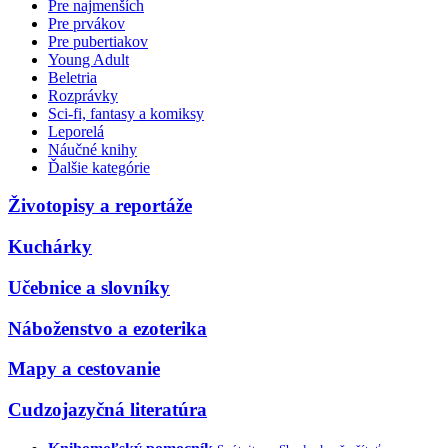
Pre najmenších
Pre prvákov
Pre pubertiakov
Young Adult
Beletria
Rozprávky
Sci-fi, fantasy a komiksy
Leporelá
Náučné knihy
Ďalšie kategórie
Životopisy a reportáže
Kuchárky
Učebnice a slovníky
Náboženstvo a ezoterika
Mapy a cestovanie
Cudzojazyčná literatúra