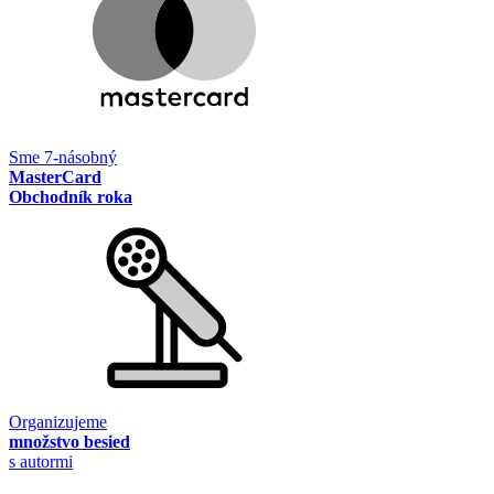
Sme 7-násobný
MasterCard
Obchodník roka
Organizujeme
množstvo besied
s autormi