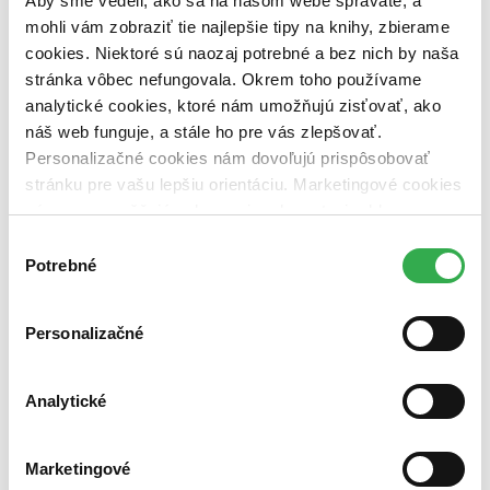
Aby sme vedeli, ako sa na našom webe správate, a
Viac informácií v
našich návodoch
mohli vám zobraziť tie najlepšie tipy na knihy, zbierame
Prečítate na:
cookies. Niektoré sú naozaj potrebné a bez nich by naša
Pocketbook
stránka vôbec nefungovala. Okrem toho používame
Smartfón či tablet
s podporovanou aplikáciou
analytické cookies, ktoré nám umožňujú zisťovať, ako
Počítač
s podporovanou aplikáciou
náš web funguje, a stále ho pre vás zlepšovať.
Neprečítate na:
Personalizačné cookies nám dovoľujú prispôsobovať
stránku pre vašu lepšiu orientáciu. Marketingové cookies
Kindle
nám zas umožňujú zobrazenie relevantnej reklamy.
Ako čítať e-knihy zabezpečené cez Adobe DRM?
Niektoré údaje zdieľame aj s tretími stranami. Veľmi by
Výber
Zatvoriť
nám pomohlo, keby sme mohli používať všetky tieto
Potrebné
Pre zobrazenie tohto obsahu potrebujeme sušienky.
súhlasu
Povoliť cookies a zobraziť
cookies. Ďakujeme!
Pridať citát
Policajné štatistiky sú ako bikiny. Odhalia pre niekoho málo, pre
Personalizačné
niekoho veľa, ale vždy iba toľko, ako chcel sám autor.
Analytické
Marketingové