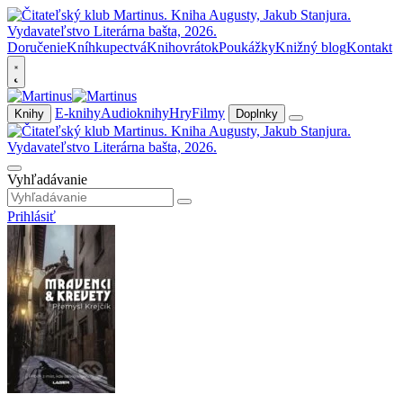
Doručenie
Kníhkupectvá
Knihovrátok
Poukážky
Knižný blog
Kontakt
E-knihy
Audioknihy
Hry
Filmy
Knihy
Doplnky
Vyhľadávanie
Prihlásiť