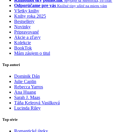
Knihomoľský pomocník
Spýtajte sa Sherlocka, čo čítať
Odporúčame pre vás
Knižné tipy ušité na mieru vám
Všetky knihy
Knihy roka 2025
Bestsellery
Novinky
Pripravované
Akcie a zľavy
Kolekcie
BookTok
Mám záujem o titul
Top autori
Dominik Dán
Julie Caplin
Rebecca Yarros
Ana Huang
Sarah J. Maas
Táňa Keleová Vasilková
Lucinda Riley
Top série
Romantické úteky