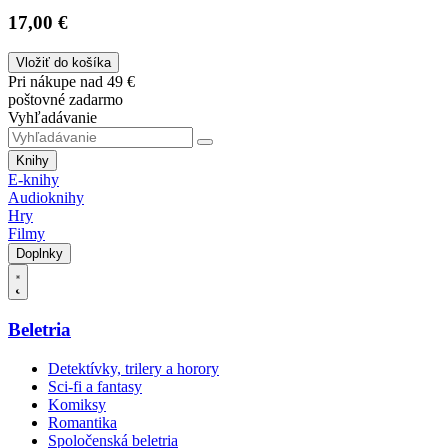
17,00 €
Vložiť do košíka
Pri nákupe nad 49 €
poštovné zadarmo
Vyhľadávanie
Knihy
E-knihy
Audioknihy
Hry
Filmy
Doplnky
Beletria
Detektívky, trilery a horory
Sci-fi a fantasy
Komiksy
Romantika
Spoločenská beletria