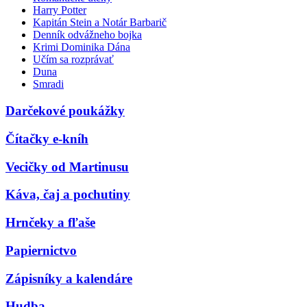
Harry Potter
Kapitán Stein a Notár Barbarič
Denník odvážneho bojka
Krimi Dominika Dána
Učím sa rozprávať
Duna
Smradi
Darčekové poukážky
Čítačky e-kníh
Vecičky od Martinusu
Káva, čaj a pochutiny
Hrnčeky a fľaše
Papiernictvo
Zápisníky a kalendáre
Hudba