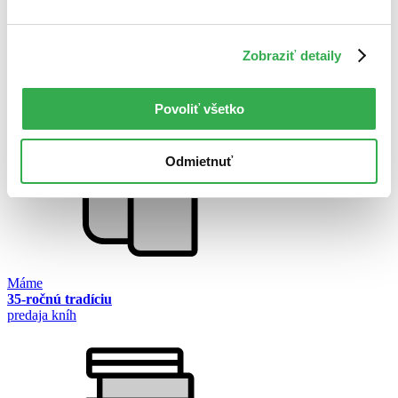
Zobraziť detaily
Mafiánska poprava?
Peter Šloser
Povoliť všetko
Odmietnuť
Máme
35-ročnú tradíciu
predaja kníh