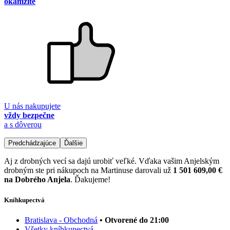
okamžite
U nás nakupujete
vždy bezpečne
a s dôverou
Predchádzajúce
Ďalšie
Aj z drobných vecí sa dajú urobiť veľké. Vďaka vašim Anjelským
drobným ste pri nákupoch na Martinuse darovali už
1 501 609,00 €
na Dobrého Anjela
. Ďakujeme!
Kníhkupectvá
Bratislava - Obchodná
• Otvorené do 21:00
Všetky kníhkupectvá