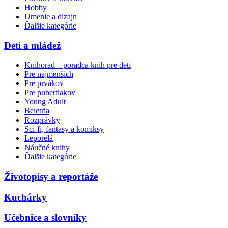
Hobby
Umenie a dizajn
Ďalšie kategórie
Deti a mládež
Knihorad – poradca kníh pre deti
Pre najmenších
Pre prvákov
Pre pubertiakov
Young Adult
Beletria
Rozprávky
Sci-fi, fantasy a komiksy
Leporelá
Náučné knihy
Ďalšie kategórie
Životopisy a reportáže
Kuchárky
Učebnice a slovníky