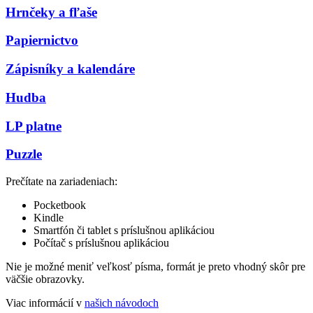
Hrnčeky a fľaše
Papiernictvo
Zápisníky a kalendáre
Hudba
LP platne
Puzzle
Prečítate na zariadeniach:
Pocketbook
Kindle
Smartfón či tablet s príslušnou aplikáciou
Počítač s príslušnou aplikáciou
Nie je možné meniť veľkosť písma, formát je preto vhodný skôr pre
väčšie obrazovky.
Viac informácií v
našich návodoch