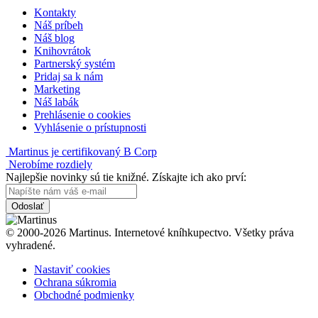
Kontakty
Náš príbeh
Náš blog
Knihovrátok
Partnerský systém
Pridaj sa k nám
Marketing
Náš labák
Prehlásenie o cookies
Vyhlásenie o prístupnosti
Martinus je certifikovaný B Corp
Nerobíme rozdiely
Najlepšie novinky sú tie knižné. Získajte ich ako prví:
Odoslať
© 2000-2026 Martinus. Internetové kníhkupectvo. Všetky práva
vyhradené.
Nastaviť cookies
Ochrana súkromia
Obchodné podmienky