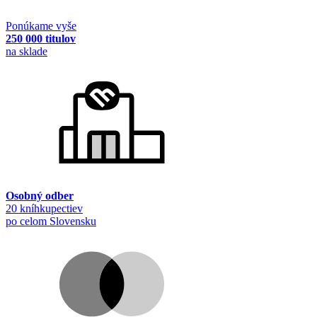
Ponúkame vyše
250 000 titulov
na sklade
Osobný odber
20 kníhkupectiev
po celom Slovensku