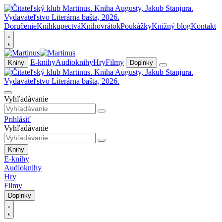
Doručenie
Kníhkupectvá
Knihovrátok
Poukážky
Knižný blog
Kontakt
E-knihy
Audioknihy
Hry
Filmy
Knihy
Doplnky
Vyhľadávanie
Prihlásiť
Vyhľadávanie
Knihy
E-knihy
Audioknihy
Hry
Filmy
Doplnky