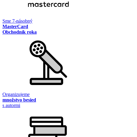
Sme 7-násobný
MasterCard
Obchodník roka
Organizujeme
množstvo besied
s autormi