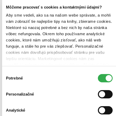
Zoradiť
Môžeme pracovať s cookies a kontaktnými údajmi?
Aby sme vedeli, ako sa na našom webe správate, a mohli
vám zobraziť tie najlepšie tipy na knihy, zbierame cookies.
Bestsellery
Niektoré sú naozaj potrebné a bez nich by naša stránka
Top hodnotené
vôbec nefungovala. Okrem toho používame analytické
Novinky
cookies, ktoré nám umožňujú zisťovať, ako náš web
Najdrahšie
Najlacnejšie
funguje, a stále ho pre vás zlepšovať. Personalizačné
Najvyššia zľava
cookies nám dovoľujú prispôsobovať stránku pre vašu
lepšiu orientáciu. Marketingové cookies nám zas
umožňujú zobrazenie relevantnej reklamy. Niektoré údaje
zdieľame aj s tretími stranami. Veľmi by nám pomohlo,
Výber
keby sme mohli používať všetky tieto cookies. Ďakujeme!
Potrebné
súhlasu
Personalizačné
Analytické