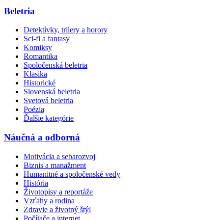
Beletria
Detektívky, trilery a horory
Sci-fi a fantasy
Komiksy
Romantika
Spoločenská beletria
Klasika
Historické
Slovenská beletria
Svetová beletria
Poézia
Ďalšie kategórie
Náučná a odborná
Motivácia a sebarozvoj
Biznis a manažment
Humanitné a spoločenské vedy
História
Životopisy a reportáže
Vzťahy a rodina
Zdravie a životný štýl
Počítače a internet