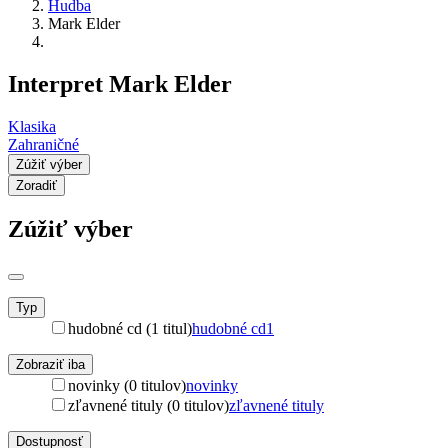
Hudba
Mark Elder
Interpret Mark Elder
Klasika
Zahraničné
Zúžiť výber
Zoradiť
Zúžiť výber
Typ
hudobné cd (1 titul)
hudobné cd
1
Zobraziť iba
novinky (0 titulov)
novinky
zľavnené tituly (0 titulov)
zľavnené tituly
Dostupnosť