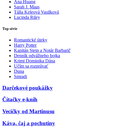
Ana Huang
Sarah J. Maas
Táňa Keleová Vasilková
Lucinda Riley
Top série
Romantické úteky
Harry Potter
Kapitán Stein a Notár Barbarič
Denník odvážneho bojka
Krimi Dominika Dána
Učím sa rozprávať
Duna
Smradi
Darčekové poukážky
Čítačky e-kníh
Vecičky od Martinusu
Káva, čaj a pochutiny