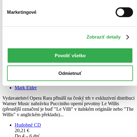
Marketingové
Zobraziť detaily
Povoliť všetko
Odmietnuť
Sir Mark Elder: Puccini /Le Willis
Mark Elder
Vydavatelství Opera Rara přináší na český trh v exkluzivní distribuci
Warner Music nahrávku Pucciniho operní prvotiny Le Willis
(přesnější označení je buď "Le Villi" v italském originále nebo "The
Willis" v anglickém překladu)...
Hudobné CD
20,21 €
Do 4 – 6 dní