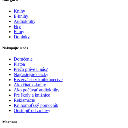
Knihy
E-knihy
Audioknihy
Hry
Filmy
Doplnky
Nakupujte u nás
Doručenie
Platba
Prečo práve u nás?
Najčastejšie otázky
Rezervácia v kníhkupectve
Ako čítať e-knihy
Ako počúvať audioknihy
Pre školy a knižnice
Reklamácie
Knihomoľský pomocník
Odstúpiť od zmluvy
Martinus