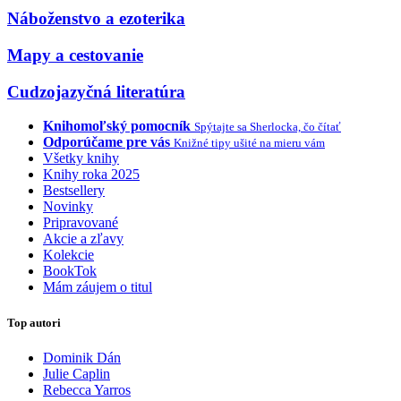
Náboženstvo a ezoterika
Mapy a cestovanie
Cudzojazyčná literatúra
Knihomoľský pomocník
Spýtajte sa Sherlocka, čo čítať
Odporúčame pre vás
Knižné tipy ušité na mieru vám
Všetky knihy
Knihy roka 2025
Bestsellery
Novinky
Pripravované
Akcie a zľavy
Kolekcie
BookTok
Mám záujem o titul
Top autori
Dominik Dán
Julie Caplin
Rebecca Yarros