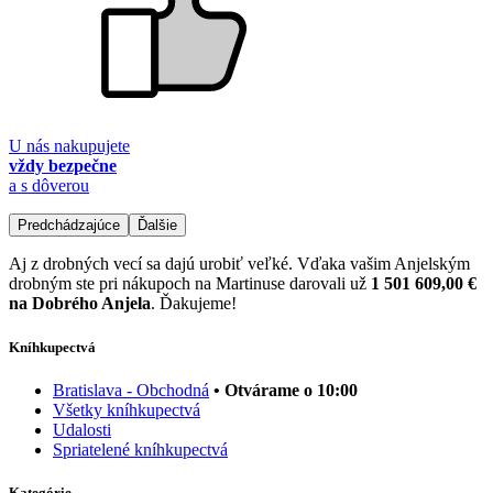
U nás nakupujete
vždy bezpečne
a s dôverou
Predchádzajúce
Ďalšie
Aj z drobných vecí sa dajú urobiť veľké. Vďaka vašim Anjelským
drobným ste pri nákupoch na Martinuse darovali už
1 501 609,00 €
na Dobrého Anjela
. Ďakujeme!
Kníhkupectvá
Bratislava - Obchodná
• Otvárame o 10:00
Všetky kníhkupectvá
Udalosti
Spriatelené kníhkupectvá
Kategórie