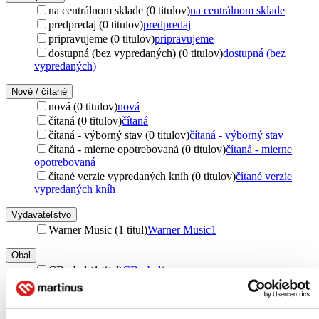
na centrálnom sklade (0 titulov)
na centrálnom sklade
predpredaj (0 titulov)
predpredaj
pripravujeme (0 titulov)
pripravujeme
dostupná (bez vypredaných) (0 titulov)
dostupná (bez
vypredaných)
Nové / čítané
nová (0 titulov)
nová
čítaná (0 titulov)
čítaná
čítaná - výborný stav (0 titulov)
čítaná - výborný stav
čítaná - mierne opotrebovaná (0 titulov)
čítaná - mierne
opotrebovaná
čítané verzie vypredaných kníh (0 titulov)
čítané verzie
vypredaných kníh
Vydavateľstvo
Warner Music (1 titul)
Warner Music
1
Obal
CD obal (1 titul)
CD obal
1
Zúžiť výber