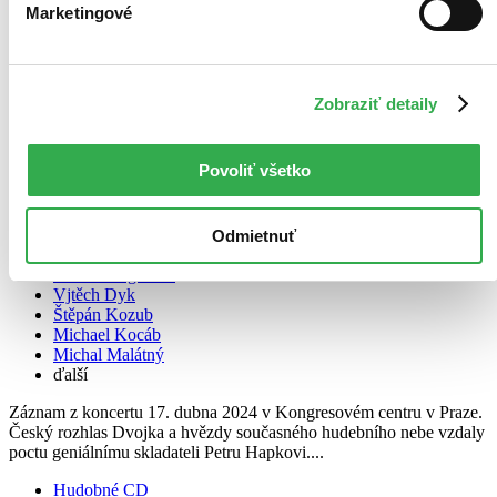
Marketingové
Zobraziť detaily
Povoliť všetko
Odmietnuť
Petr Hapka 80
2 CD
Aneta Langerová
Vjtěch Dyk
Štěpán Kozub
Michael Kocáb
Michal Malátný
ďalší
Záznam z koncertu 17. dubna 2024 v Kongresovém centru v Praze.
Český rozhlas Dvojka a hvězdy současného hudebního nebe vzdaly
poctu geniálnímu skladateli Petru Hapkovi....
Hudobné CD