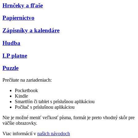
Hrnčeky a fľaše
Papiernictvo
Zápisníky a kalendáre
Hudba
LP platne
Puzzle
Prečítate na zariadeniach:
Pocketbook
Kindle
Smartfón či tablet s príslušnou aplikáciou
Počítač s príslušnou aplikáciou
Nie je možné meniť veľkosť písma, formát je preto vhodný skôr pre
väčšie obrazovky.
Viac informácií v
našich návodoch