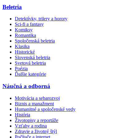
Beletria
Detektívky, trilery a horory
Sci-fi a fantasy
Komiksy
Romantika
Spoločenská beletria
Klasika
Historické
Slovenská beletria
Svetová beletria
Poézia
Ďalšie kategórie
Náučná a odborná
Motivácia a sebarozvoj
Biznis a manažment
Humanitné a spoločenské vedy
História
Životopisy a reportáže
Vzťahy a rodina
Zdravie a životný štýl
Počítače a internet