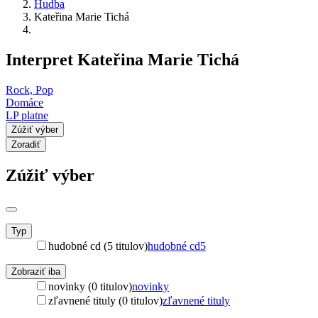
Hudba
Kateřina Marie Tichá
Interpret Kateřina Marie Tichá
Rock, Pop
Domáce
LP platne
Zúžiť výber
Zoradiť
Zúžiť výber
Typ
hudobné cd (5 titulov)
hudobné cd
5
Zobraziť iba
novinky (0 titulov)
novinky
zľavnené tituly (0 titulov)
zľavnené tituly