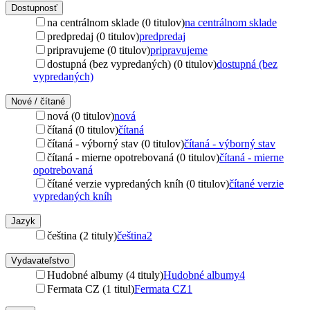
Dostupnosť
na centrálnom sklade (0 titulov)
na centrálnom sklade
predpredaj (0 titulov)
predpredaj
pripravujeme (0 titulov)
pripravujeme
dostupná (bez vypredaných) (0 titulov)
dostupná (bez
vypredaných)
Nové / čítané
nová (0 titulov)
nová
čítaná (0 titulov)
čítaná
čítaná - výborný stav (0 titulov)
čítaná - výborný stav
čítaná - mierne opotrebovaná (0 titulov)
čítaná - mierne
opotrebovaná
čítané verzie vypredaných kníh (0 titulov)
čítané verzie
vypredaných kníh
Jazyk
čeština (2 tituly)
čeština
2
Vydavateľstvo
Hudobné albumy (4 tituly)
Hudobné albumy
4
Fermata CZ (1 titul)
Fermata CZ
1