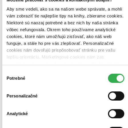
Hudobné CD
Aby sme vedeli, ako sa na našom webe správate, a mohli
21,10 €
Viac ako 30 dní
vám zobraziť tie najlepšie tipy na knihy, zbierame cookies.
Tento produkt je na objednávku a jeho dodanie môže trvať aj
Niektoré sú naozaj potrebné a bez nich by naša stránka
viac ako 30 dní. Urobíme však všetko pre to, aby sme vašu
vôbec nefungovala. Okrem toho používame analytické
objednávku odoslali čo najskôr a o jej ceste vás budeme včas
informovať.
cookies, ktoré nám umožňujú zisťovať, ako náš web
Pridať do zoznamu
funguje, a stále ho pre vás zlepšovať. Personalizačné
Vložiť do košíka
cookies nám dovoľujú prispôsobovať stránku pre vašu
lepšiu orientáciu. Marketingové cookies nám zas
umožňujú zobrazenie relevantnej reklamy. Niektoré údaje
zdieľame aj s tretími stranami. Veľmi by nám pomohlo,
Výber
keby sme mohli používať všetky tieto cookies. Ďakujeme!
Potrebné
súhlasu
Personalizačné
Analytické