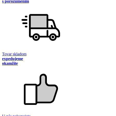
s porozumením
Tovar skladom
expedujeme
okamžite