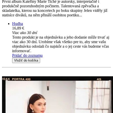
První album Kateřiny Marie Tiché je autorsky, interpretačně i
produkčně pozoruhodným počinem. Talentovaná zpěvačka a
skladatelka, kterou na koncertech po boku skupiny Jelen viděly již
statisíce diváků, na něm přináší osobitou poetiku...
Hudba
16,89 €
Viac ako 30 dní
Tento produkt je na objednávku a jeho dodanie môže trvať aj
viac ako 30 dní. Urobíme však všetko pre to, aby sme vašu
objednávku odoslali čo najskôr a o jej ceste vás budeme včas
informovať.
Pridať do zoznamu
Vložiť do košíka