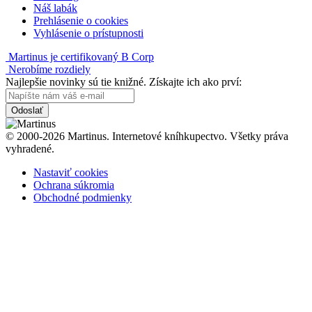
Náš labák
Prehlásenie o cookies
Vyhlásenie o prístupnosti
Martinus je certifikovaný B Corp
Nerobíme rozdiely
Najlepšie novinky sú tie knižné. Získajte ich ako prví:
Odoslať
© 2000-2026 Martinus. Internetové kníhkupectvo. Všetky práva
vyhradené.
Nastaviť cookies
Ochrana súkromia
Obchodné podmienky