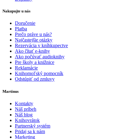
Nakupujte u nás
Doručenie
Platba
Prečo práve u nás?
Najčastejšie otázky
Rezervácia v kníhkupectve
Ako čítať e-knihy
Ako počúvať audioknihy
Pre školy a knižnice
Reklamácie
Knihomoľský pomocník
Odstúpiť od zmluvy
Martinus
Kontakty
Náš príbeh
Náš blog
Knihovrátok
Partnerský systém
Pridaj sa k nám
Marketing