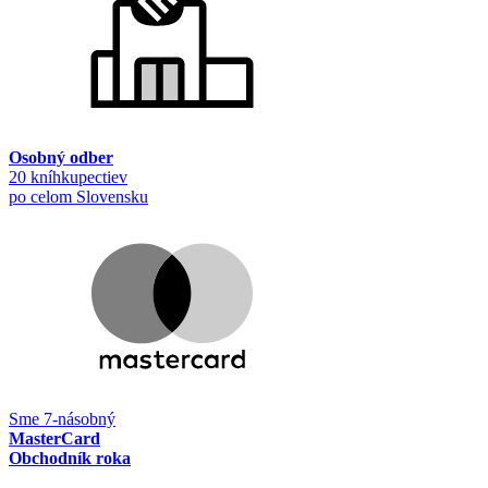
Osobný odber
20 kníhkupectiev
po celom Slovensku
Sme 7-násobný
MasterCard
Obchodník roka