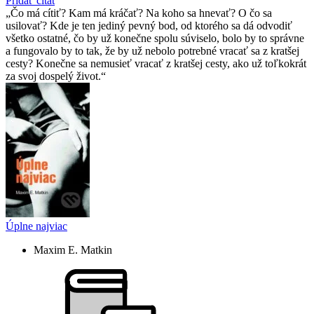
Pridať citát
Čo má cítiť? Kam má kráčať? Na koho sa hnevať? O čo sa
usilovať? Kde je ten jediný pevný bod, od ktorého sa dá odvodiť
všetko ostatné, čo by už konečne spolu súviselo, bolo by to správne
a fungovalo by to tak, že by už nebolo potrebné vracať sa z kratšej
cesty? Konečne sa nemusieť vracať z kratšej cesty, ako už toľkokrát
za svoj dospelý život.
Úplne najviac
Maxim E. Matkin