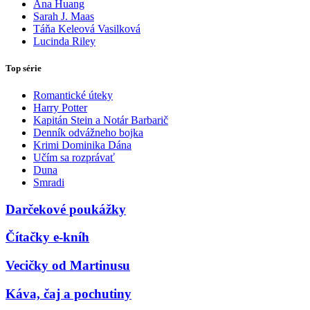
Ana Huang
Sarah J. Maas
Táňa Keleová Vasilková
Lucinda Riley
Top série
Romantické úteky
Harry Potter
Kapitán Stein a Notár Barbarič
Denník odvážneho bojka
Krimi Dominika Dána
Učím sa rozprávať
Duna
Smradi
Darčekové poukážky
Čítačky e-kníh
Vecičky od Martinusu
Káva, čaj a pochutiny