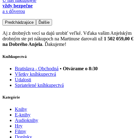
U nás nakupujete
vždy bezpečne
a s dôverou
Predchádzajúce
Ďalšie
Aj z drobných vecí sa dajú urobiť veľké. Vďaka vašim Anjelským
drobným ste pri nákupoch na Martinuse darovali už
1 502 059,00 €
na Dobrého Anjela
. Ďakujeme!
Kníhkupectvá
Bratislava - Obchodná
• Otvárame o 8:30
Všetky kníhkupectvá
Udalosti
Spriatelené kníhkupectvá
Kategórie
Knihy
E-knihy
Audioknihy
Hry
Filmy
Doplnky