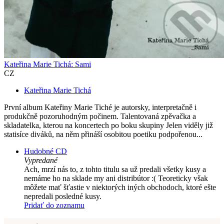
Kateřina Marie Tichá: Sami
CZ
Kateřina Marie Tichá
První album Kateřiny Marie Tiché je autorsky, interpretačně i
produkčně pozoruhodným počinem. Talentovaná zpěvačka a
skladatelka, kterou na koncertech po boku skupiny Jelen viděly již
statisíce diváků, na něm přináší osobitou poetiku podpořenou...
Hudobné CD
Vypredané
Ach, mrzí nás to, z tohto titulu sa už predali všetky kusy a
nemáme ho na sklade my ani distribútor :( Teoreticky však
môžete mať šťastie v niektorých iných obchodoch, ktoré ešte
nepredali posledné kusy.
Pridať do zoznamu