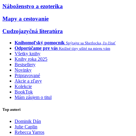
Náboženstvo a ezoterika
Mapy a cestovanie
Cudzojazyčná literatúra
Knihomoľský pomocník
Spýtajte sa Sherlocka, čo čítať
Odporúčame pre vás
Knižné tipy ušité na mieru vám
Všetky knihy
Knihy roka 2025
Bestsellery
Novinky
Pripravované
Akcie a zľavy
Kolekcie
BookTok
Mám záujem o titul
Top autori
Dominik Dán
Julie Caplin
Rebecca Yarros