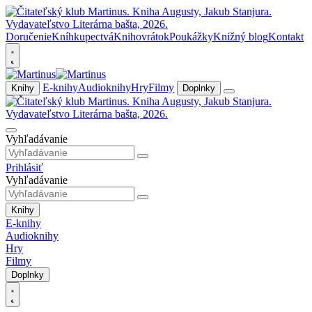
Doručenie
Kníhkupectvá
Knihovrátok
Poukážky
Knižný blog
Kontakt
E-knihy
Audioknihy
Hry
Filmy
Knihy
Doplnky
Vyhľadávanie
Prihlásiť
Vyhľadávanie
Knihy
E-knihy
Audioknihy
Hry
Filmy
Doplnky