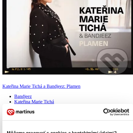
Kateřina Marie Tichá a Bandjeez: Plamen
Bandjeez
Kateřina Marie Tichá
Kateřina Marie Tichá (* 18. srpna 1994 Vlašim), je česká popová
písničkářka a zpěvačka. V roce 2013 byla nominována na cenu
Český slavík jako objev roku. Na vyhlášení 31. ročníku ankety
Žebřík v roce 2023 si odnesla 3. místo za Zpěvačku roku. ...
Môžeme pracovať s cookies a kontaktnými údajmi?