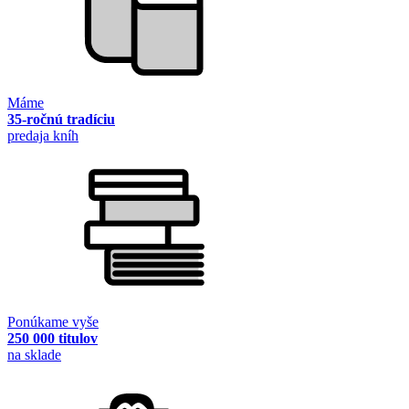
Máme
35-ročnú tradíciu
predaja kníh
Ponúkame vyše
250 000 titulov
na sklade