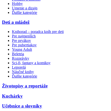
Hobby
Umenie a dizajn
Ďalšie kategórie
Deti a mládež
Knihorad – poradca kníh pre deti
Pre najmenších
Pre prvákov
Pre pubertiakov
Young Adult
Beletria
Rozprávky
Sci-fi, fantasy a komiksy
Leporelá
Náučné knihy
Ďalšie kategórie
Životopisy a reportáže
Kuchárky
Učebnice a slovníky