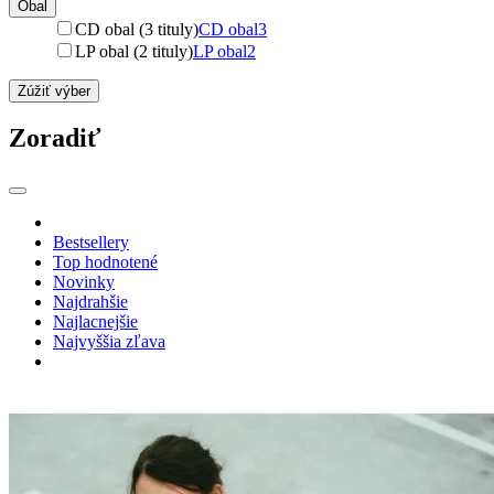
Obal
CD obal (3 tituly)
CD obal
3
LP obal (2 tituly)
LP obal
2
Zúžiť výber
Zoradiť
Bestsellery
Top hodnotené
Novinky
Najdrahšie
Najlacnejšie
Najvyššia zľava