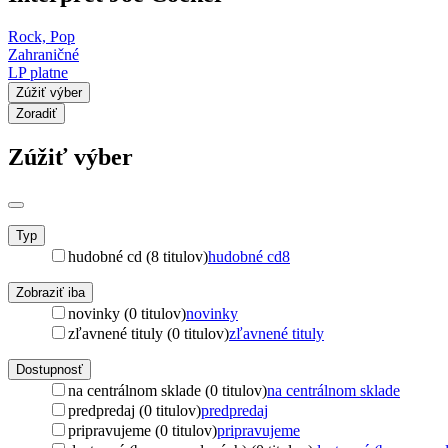
Rock, Pop
Zahraničné
LP platne
Zúžiť výber
Zoradiť
Zúžiť výber
Typ
hudobné cd (8 titulov)
hudobné cd
8
Zobraziť iba
novinky (0 titulov)
novinky
zľavnené tituly (0 titulov)
zľavnené tituly
Dostupnosť
na centrálnom sklade (0 titulov)
na centrálnom sklade
predpredaj (0 titulov)
predpredaj
pripravujeme (0 titulov)
pripravujeme