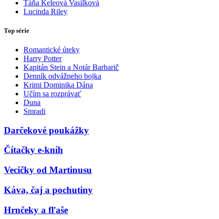
Táňa Keleová Vasilková
Lucinda Riley
Top série
Romantické úteky
Harry Potter
Kapitán Stein a Notár Barbarič
Denník odvážneho bojka
Krimi Dominika Dána
Učím sa rozprávať
Duna
Smradi
Darčekové poukážky
Čítačky e-kníh
Vecičky od Martinusu
Káva, čaj a pochutiny
Hrnčeky a fľaše