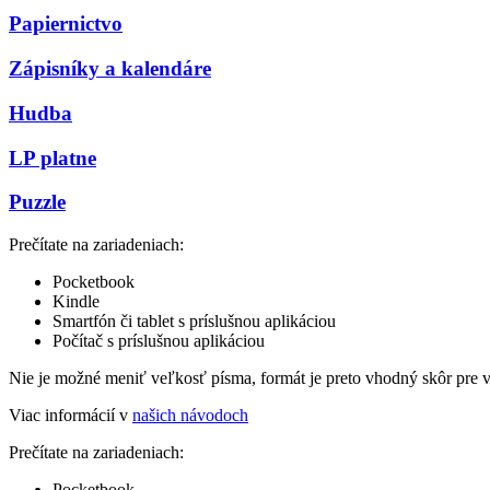
Papiernictvo
Zápisníky a kalendáre
Hudba
LP platne
Puzzle
Prečítate na zariadeniach:
Pocketbook
Kindle
Smartfón či tablet s príslušnou aplikáciou
Počítač s príslušnou aplikáciou
Nie je možné meniť veľkosť písma, formát je preto vhodný skôr pre 
Viac informácií v
našich návodoch
Prečítate na zariadeniach:
Pocketbook