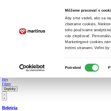
Doručenie
Kníhkupectvá
Knihovrátok
Poukážky
Knižný blog
Kontakt
Môžeme pracovať s cooki
Aby sme vedeli, ako sa na 
zbierame cookies. Niektor
E-knihy
Audioknihy
Hry
Filmy
Knihy
Doplnky
toho používame analytické
vás zlepšovať. Personaliz
Vyhľadávanie
Marketingové cookies nám 
tretími stranami. Veľmi b
Prihlásiť
Vyhľadávanie
Výber
Knihy
Potrebné
P
súhlasu
E-knihy
Audioknihy
Hry
Filmy
Doplnky
Beletria