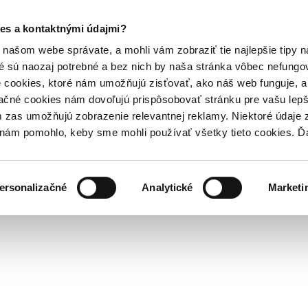
es a kontaktnými údajmi?
našom webe správate, a mohli vám zobraziť tie najlepšie tipy n
é sú naozaj potrebné a bez nich by naša stránka vôbec nefung
 cookies, ktoré nám umožňujú zisťovať, ako náš web funguje, a 
ačné cookies nám dovoľujú prispôsobovať stránku pre vašu lepši
zas umožňujú zobrazenie relevantnej reklamy. Niektoré údaje z
y nám pomohlo, keby sme mohli používať všetky tieto cookies. 
ersonalizačné
Analytické
Marketi