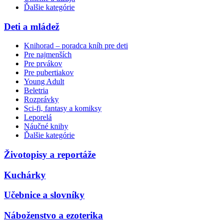
Ďalšie kategórie
Deti a mládež
Knihorad – poradca kníh pre deti
Pre najmenších
Pre prvákov
Pre pubertiakov
Young Adult
Beletria
Rozprávky
Sci-fi, fantasy a komiksy
Leporelá
Náučné knihy
Ďalšie kategórie
Životopisy a reportáže
Kuchárky
Učebnice a slovníky
Náboženstvo a ezoterika