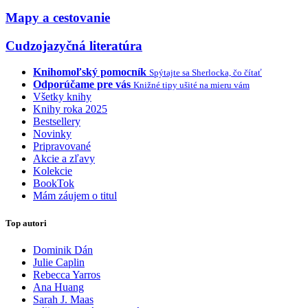
Mapy a cestovanie
Cudzojazyčná literatúra
Knihomoľský pomocník
Spýtajte sa Sherlocka, čo čítať
Odporúčame pre vás
Knižné tipy ušité na mieru vám
Všetky knihy
Knihy roka 2025
Bestsellery
Novinky
Pripravované
Akcie a zľavy
Kolekcie
BookTok
Mám záujem o titul
Top autori
Dominik Dán
Julie Caplin
Rebecca Yarros
Ana Huang
Sarah J. Maas