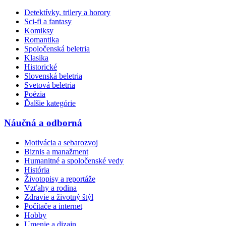
Detektívky, trilery a horory
Sci-fi a fantasy
Komiksy
Romantika
Spoločenská beletria
Klasika
Historické
Slovenská beletria
Svetová beletria
Poézia
Ďalšie kategórie
Náučná a odborná
Motivácia a sebarozvoj
Biznis a manažment
Humanitné a spoločenské vedy
História
Životopisy a reportáže
Vzťahy a rodina
Zdravie a životný štýl
Počítače a internet
Hobby
Umenie a dizajn