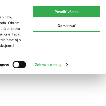
Povoliť všetko
a knihy,
ovala. Okrem
Odmietnuť
stále ho pre
u orientáciu.
dieľame aj s
Ďakujeme!
ngové
Zobraziť detaily