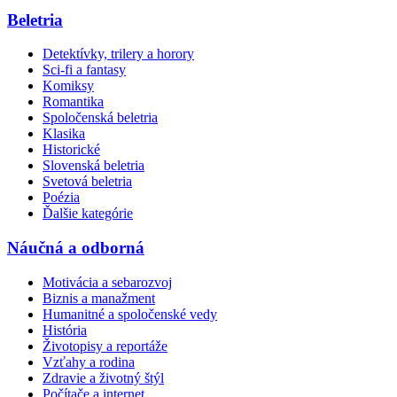
Beletria
Detektívky, trilery a horory
Sci-fi a fantasy
Komiksy
Romantika
Spoločenská beletria
Klasika
Historické
Slovenská beletria
Svetová beletria
Poézia
Ďalšie kategórie
Náučná a odborná
Motivácia a sebarozvoj
Biznis a manažment
Humanitné a spoločenské vedy
História
Životopisy a reportáže
Vzťahy a rodina
Zdravie a životný štýl
Počítače a internet