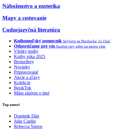
Náboženstvo a ezoterika
Mapy a cestovanie
Cudzojazyčná literatúra
Knihomoľský pomocník
Spýtajte sa Sherlocka, čo čítať
Odporúčame pre vás
Knižné tipy ušité na mieru vám
Všetky knihy
Knihy roka 2025
Bestsellery
Novinky
Pripravované
Akcie a zľavy
Kolekcie
BookTok
Mám záujem o titul
Top autori
Dominik Dán
Julie Caplin
Rebecca Yarros