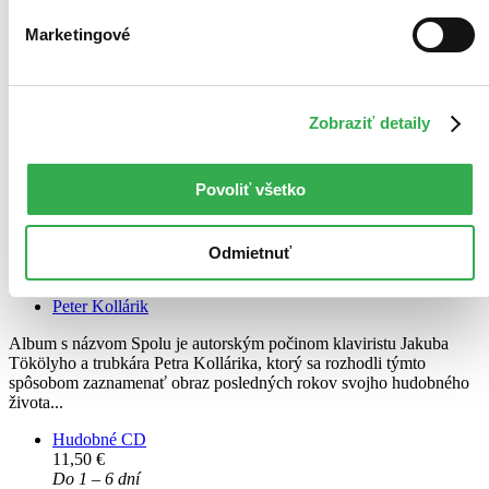
Marketingové
Zobraziť detaily
Povoliť všetko
Jakub Tököly a Peter Kollárik: Spolu
Odmietnuť
Jakub Tököly
Peter Kollárik
Album s názvom Spolu je autorským počinom klaviristu Jakuba
Tökölyho a trubkára Petra Kollárika, ktorý sa rozhodli týmto
spôsobom zaznamenať obraz posledných rokov svojho hudobného
života...
Hudobné CD
11,50 €
Do 1 – 6 dní