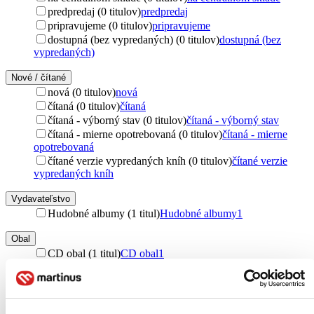
predpredaj (0 titulov)
predpredaj
pripravujeme (0 titulov)
pripravujeme
dostupná (bez vypredaných) (0 titulov)
dostupná (bez
vypredaných)
Nové / čítané
nová (0 titulov)
nová
čítaná (0 titulov)
čítaná
čítaná - výborný stav (0 titulov)
čítaná - výborný stav
čítaná - mierne opotrebovaná (0 titulov)
čítaná - mierne
opotrebovaná
čítané verzie vypredaných kníh (0 titulov)
čítané verzie
vypredaných kníh
Vydavateľstvo
Hudobné albumy (1 titul)
Hudobné albumy
1
Obal
CD obal (1 titul)
CD obal
1
Zúžiť výber
Zoradiť