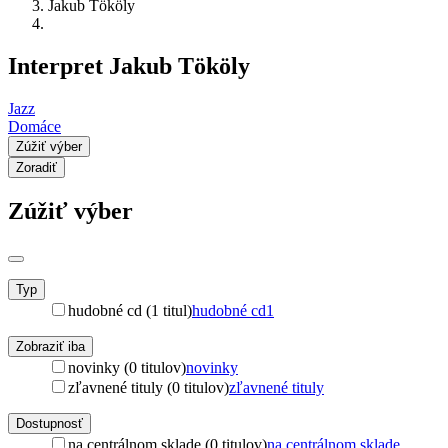
Jakub Tököly
Interpret Jakub Tököly
Jazz
Domáce
Zúžiť výber
Zoradiť
Zúžiť výber
Typ
hudobné cd (1 titul)
hudobné cd
1
Zobraziť iba
novinky (0 titulov)
novinky
zľavnené tituly (0 titulov)
zľavnené tituly
Dostupnosť
na centrálnom sklade (0 titulov)
na centrálnom sklade