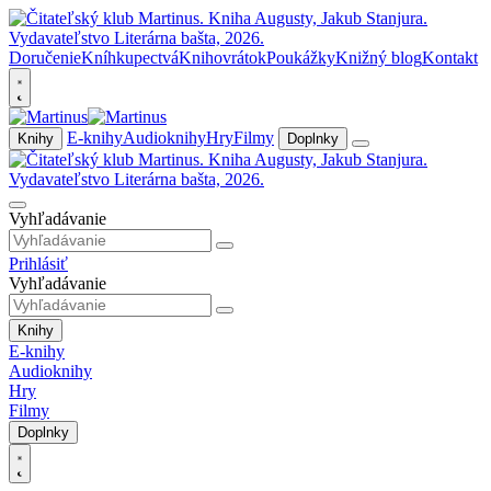
Doručenie
Kníhkupectvá
Knihovrátok
Poukážky
Knižný blog
Kontakt
E-knihy
Audioknihy
Hry
Filmy
Knihy
Doplnky
Vyhľadávanie
Prihlásiť
Vyhľadávanie
Knihy
E-knihy
Audioknihy
Hry
Filmy
Doplnky