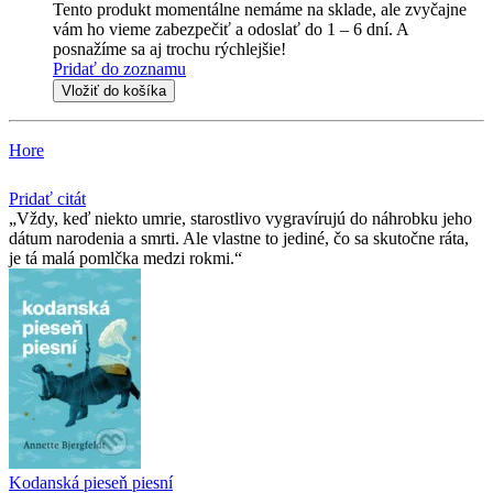
Tento produkt momentálne nemáme na sklade, ale zvyčajne
vám ho vieme zabezpečiť a odoslať do 1 – 6 dní. A
posnažíme sa aj trochu rýchlejšie!
Pridať do zoznamu
Vložiť do košíka
Hore
Pridať citát
Vždy, keď niekto umrie, starostlivo vygravírujú do náhrobku jeho
dátum narodenia a smrti. Ale vlastne to jediné, čo sa skutočne ráta,
je tá malá pomlčka medzi rokmi.
Kodanská pieseň piesní