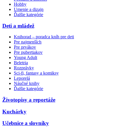
Hobby
Umenie a dizajn
Ďalšie kategórie
Deti a mládež
Knihorad – poradca kníh pre deti
Pre najmenších
Pre prvákov
Pre pubertiakov
Young Adult
Beletria
Rozprávky
Sci-fi, fantasy a komiksy
Leporelá
Náučné knihy
Ďalšie kategórie
Životopisy a reportáže
Kuchárky
Učebnice a slovníky