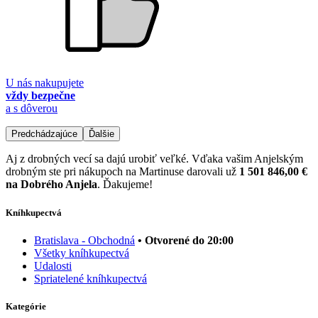
U nás nakupujete
vždy bezpečne
a s dôverou
Predchádzajúce
Ďalšie
Aj z drobných vecí sa dajú urobiť veľké. Vďaka vašim Anjelským
drobným ste pri nákupoch na Martinuse darovali už
1 501 846,00 €
na Dobrého Anjela
. Ďakujeme!
Kníhkupectvá
Bratislava - Obchodná
• Otvorené do 20:00
Všetky kníhkupectvá
Udalosti
Spriatelené kníhkupectvá
Kategórie