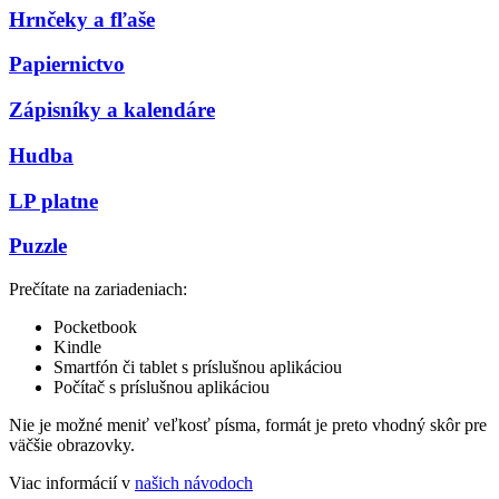
Hrnčeky a fľaše
Papiernictvo
Zápisníky a kalendáre
Hudba
LP platne
Puzzle
Prečítate na zariadeniach:
Pocketbook
Kindle
Smartfón či tablet s príslušnou aplikáciou
Počítač s príslušnou aplikáciou
Nie je možné meniť veľkosť písma, formát je preto vhodný skôr pre
väčšie obrazovky.
Viac informácií v
našich návodoch