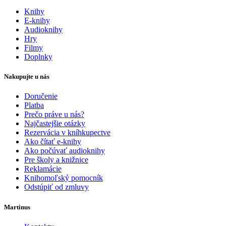
Knihy
E-knihy
Audioknihy
Hry
Filmy
Doplnky
Nakupujte u nás
Doručenie
Platba
Prečo práve u nás?
Najčastejšie otázky
Rezervácia v kníhkupectve
Ako čítať e-knihy
Ako počúvať audioknihy
Pre školy a knižnice
Reklamácie
Knihomoľský pomocník
Odstúpiť od zmluvy
Martinus