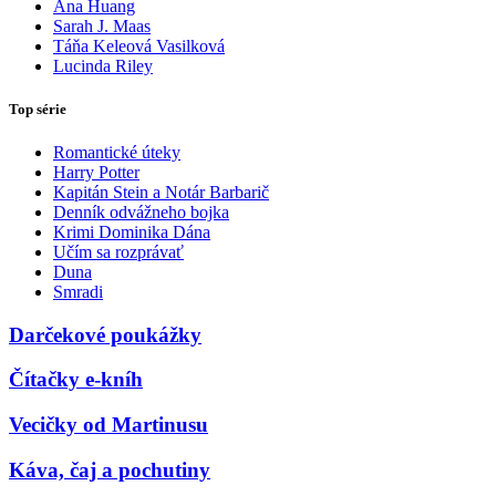
Ana Huang
Sarah J. Maas
Táňa Keleová Vasilková
Lucinda Riley
Top série
Romantické úteky
Harry Potter
Kapitán Stein a Notár Barbarič
Denník odvážneho bojka
Krimi Dominika Dána
Učím sa rozprávať
Duna
Smradi
Darčekové poukážky
Čítačky e-kníh
Vecičky od Martinusu
Káva, čaj a pochutiny