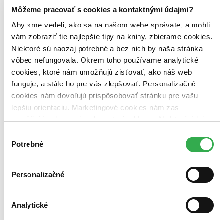
Môžeme pracovať s cookies a kontaktnými údajmi?
Aby sme vedeli, ako sa na našom webe správate, a mohli
vám zobraziť tie najlepšie tipy na knihy, zbierame cookies.
Bestsellery
Niektoré sú naozaj potrebné a bez nich by naša stránka
Top hodnotené
vôbec nefungovala. Okrem toho používame analytické
Novinky
Najdrahšie
cookies, ktoré nám umožňujú zisťovať, ako náš web
Najlacnejšie
funguje, a stále ho pre vás zlepšovať. Personalizačné
Najvyššia zľava
cookies nám dovoľujú prispôsobovať stránku pre vašu
lepšiu orientáciu. Marketingové cookies nám zas
umožňujú zobrazenie relevantnej reklamy. Niektoré údaje
zdieľame aj s tretími stranami. Veľmi by nám pomohlo,
Výber
keby sme mohli používať všetky tieto cookies. Ďakujeme!
Potrebné
súhlasu
Personalizačné
Analytické