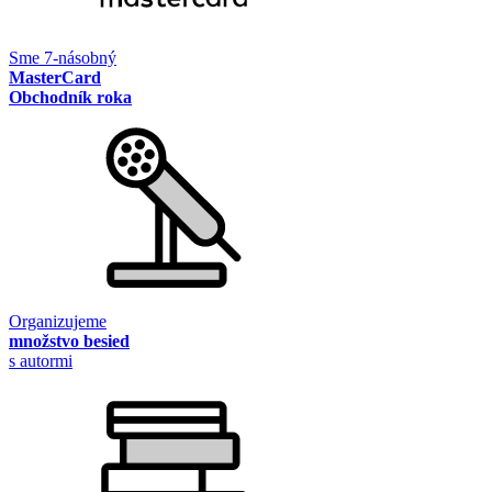
Sme 7-násobný
MasterCard
Obchodník roka
Organizujeme
množstvo besied
s autormi