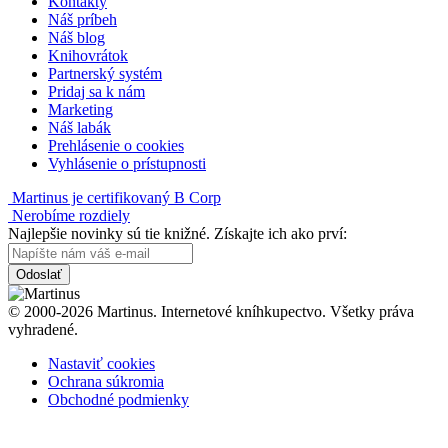
Kontakty
Náš príbeh
Náš blog
Knihovrátok
Partnerský systém
Pridaj sa k nám
Marketing
Náš labák
Prehlásenie o cookies
Vyhlásenie o prístupnosti
Martinus je certifikovaný B Corp
Nerobíme rozdiely
Najlepšie novinky sú tie knižné. Získajte ich ako prví:
Odoslať
© 2000-2026 Martinus. Internetové kníhkupectvo. Všetky práva
vyhradené.
Nastaviť cookies
Ochrana súkromia
Obchodné podmienky