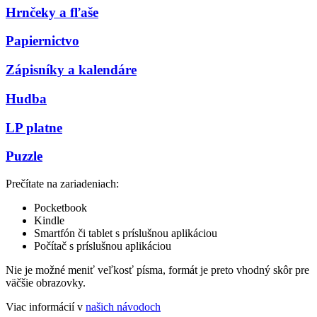
Hrnčeky a fľaše
Papiernictvo
Zápisníky a kalendáre
Hudba
LP platne
Puzzle
Prečítate na zariadeniach:
Pocketbook
Kindle
Smartfón či tablet s príslušnou aplikáciou
Počítač s príslušnou aplikáciou
Nie je možné meniť veľkosť písma, formát je preto vhodný skôr pre
väčšie obrazovky.
Viac informácií v
našich návodoch