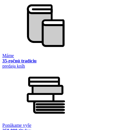
Máme
35-ročnú tradíciu
predaja kníh
Ponúkame vyše