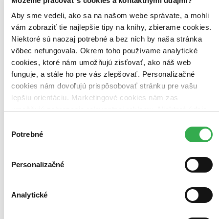
Môžeme pracovať s cookies a kontaktnými údajmi?
Zoradiť
Aby sme vedeli, ako sa na našom webe správate, a mohli
vám zobraziť tie najlepšie tipy na knihy, zbierame cookies.
Niektoré sú naozaj potrebné a bez nich by naša stránka
vôbec nefungovala. Okrem toho používame analytické
Bestsellery
Top hodnotené
cookies, ktoré nám umožňujú zisťovať, ako náš web
Novinky
funguje, a stále ho pre vás zlepšovať. Personalizačné
Najdrahšie
cookies nám dovoľujú prispôsobovať stránku pre vašu
Najlacnejšie
Najvyššia zľava
lepšiu orientáciu. Marketingové cookies nám zas
umožňujú zobrazenie relevantnej reklamy. Niektoré údaje
zdieľame aj s tretími stranami. Veľmi by nám pomohlo,
Výber
keby sme mohli používať všetky tieto cookies. Ďakujeme!
Potrebné
súhlasu
Personalizačné
Analytické