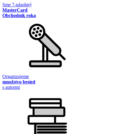
Sme 7-násobný
MasterCard
Obchodník roka
Organizujeme
množstvo besied
s autormi