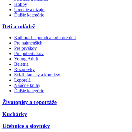
Hobby
Umenie a dizajn
Ďalšie kategórie
Deti a mládež
Knihorad – poradca kníh pre deti
Pre najmenších
Pre prvákov
Pre pubertiakov
Young Adult
Beletria
Rozprávky
Sci-fi, fantasy a komiksy
Leporelá
Náučné knihy
Ďalšie kategórie
Životopisy a reportáže
Kuchárky
Učebnice a slovníky