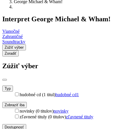
George Michael & Wham!
Interpret George Michael & Wham!
Vianočné
Zahraničné
Soundtracky
Zúžiť výber
Zoradiť
Zúžiť výber
Typ
hudobné cd (1 titul)
hudobné cd
1
Zobraziť iba
novinky (0 titulov)
novinky
zľavnené tituly (0 titulov)
zľavnené tituly
Dostupnosť