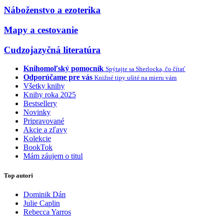
Náboženstvo a ezoterika
Mapy a cestovanie
Cudzojazyčná literatúra
Knihomoľský pomocník
Spýtajte sa Sherlocka, čo čítať
Odporúčame pre vás
Knižné tipy ušité na mieru vám
Všetky knihy
Knihy roka 2025
Bestsellery
Novinky
Pripravované
Akcie a zľavy
Kolekcie
BookTok
Mám záujem o titul
Top autori
Dominik Dán
Julie Caplin
Rebecca Yarros