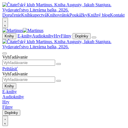
Doručenie
Kníhkupectvá
Knihovrátok
Poukážky
Knižný blog
Kontakt
E-knihy
Audioknihy
Hry
Filmy
Knihy
Doplnky
Vyhľadávanie
Prihlásiť
Vyhľadávanie
Knihy
E-knihy
Audioknihy
Hry
Filmy
Doplnky