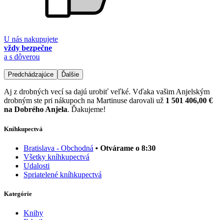
U nás nakupujete
vždy bezpečne
a s dôverou
Predchádzajúce
Ďalšie
Aj z drobných vecí sa dajú urobiť veľké. Vďaka vašim Anjelským
drobným ste pri nákupoch na Martinuse darovali už
1 501 406,00 €
na Dobrého Anjela
. Ďakujeme!
Kníhkupectvá
Bratislava - Obchodná
• Otvárame o 8:30
Všetky kníhkupectvá
Udalosti
Spriatelené kníhkupectvá
Kategórie
Knihy