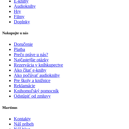
E-knihy
Audioknihy
Hry
Filmy
Doplnky
Nakupujte u nás
Doručenie
Platba
Prečo práve u nás?
Najčastejšie otázky
Rezervácia v kníhkupectve
Ako čítať e-knihy
Ako počúvať audioknihy
Pre školy a knižnice
Reklamácie
Knihomoľský pomocník
Odstúpiť od zmluvy
Martinus
Kontakty
Náš príbeh