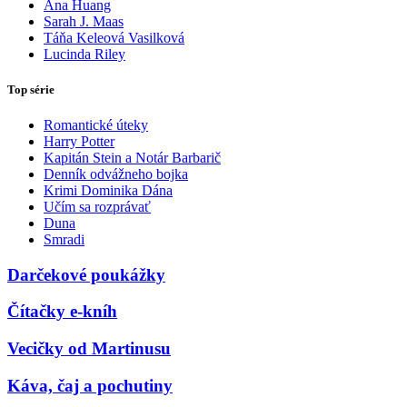
Ana Huang
Sarah J. Maas
Táňa Keleová Vasilková
Lucinda Riley
Top série
Romantické úteky
Harry Potter
Kapitán Stein a Notár Barbarič
Denník odvážneho bojka
Krimi Dominika Dána
Učím sa rozprávať
Duna
Smradi
Darčekové poukážky
Čítačky e-kníh
Vecičky od Martinusu
Káva, čaj a pochutiny