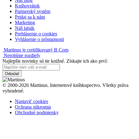
Náš blog
Knihovrátok
Partnerský systém
Pridaj sa k nám
Marketing
Náš labák
Prehlásenie o cookies
Vyhlásenie o prístupnosti
Martinus je certifikovaný B Corp
Nerobíme rozdiely
Najlepšie novinky sú tie knižné. Získajte ich ako prví:
Odoslať
© 2000-2026 Martinus. Internetové kníhkupectvo. Všetky práva
vyhradené.
Nastaviť cookies
Ochrana súkromia
Obchodné podmienky