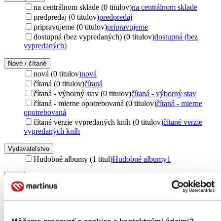
na centrálnom sklade (0 titulov)
na centrálnom sklade
predpredaj (0 titulov)
predpredaj
pripravujeme (0 titulov)
pripravujeme
dostupná (bez vypredaných) (0 titulov)
dostupná (bez
vypredaných)
Nové / čítané
nová (0 titulov)
nová
čítaná (0 titulov)
čítaná
čítaná - výborný stav (0 titulov)
čítaná - výborný stav
čítaná - mierne opotrebovaná (0 titulov)
čítaná - mierne
opotrebovaná
čítané verzie vypredaných kníh (0 titulov)
čítané verzie
vypredaných kníh
Vydavateľstvo
Hudobné albumy (1 titul)
Hudobné albumy
1
Obal
CD obal (1 titul)
CD obal
1
Zúžiť výber