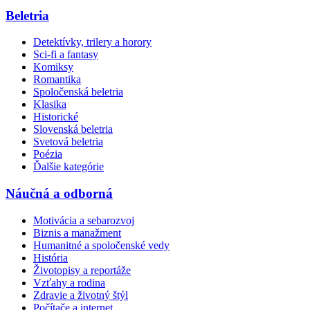
Beletria
Detektívky, trilery a horory
Sci-fi a fantasy
Komiksy
Romantika
Spoločenská beletria
Klasika
Historické
Slovenská beletria
Svetová beletria
Poézia
Ďalšie kategórie
Náučná a odborná
Motivácia a sebarozvoj
Biznis a manažment
Humanitné a spoločenské vedy
História
Životopisy a reportáže
Vzťahy a rodina
Zdravie a životný štýl
Počítače a internet