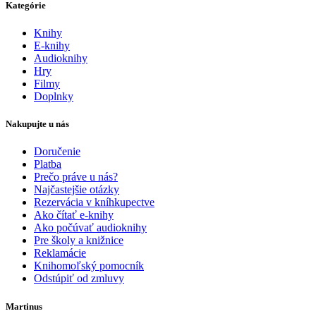
Kategórie
Knihy
E-knihy
Audioknihy
Hry
Filmy
Doplnky
Nakupujte u nás
Doručenie
Platba
Prečo práve u nás?
Najčastejšie otázky
Rezervácia v kníhkupectve
Ako čítať e-knihy
Ako počúvať audioknihy
Pre školy a knižnice
Reklamácie
Knihomoľský pomocník
Odstúpiť od zmluvy
Martinus