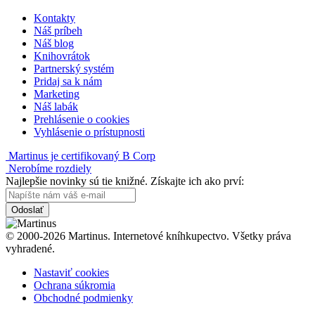
Kontakty
Náš príbeh
Náš blog
Knihovrátok
Partnerský systém
Pridaj sa k nám
Marketing
Náš labák
Prehlásenie o cookies
Vyhlásenie o prístupnosti
Martinus je certifikovaný B Corp
Nerobíme rozdiely
Najlepšie novinky sú tie knižné. Získajte ich ako prví:
Odoslať
© 2000-2026 Martinus. Internetové kníhkupectvo. Všetky práva
vyhradené.
Nastaviť cookies
Ochrana súkromia
Obchodné podmienky