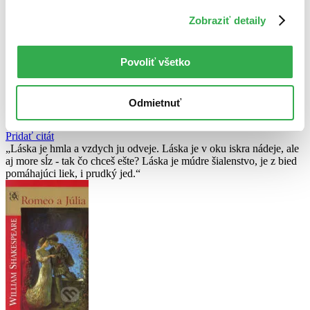
Nebol nájdený
žiadny titul
vyhovujúci zadaným podmienkam.
Zobraziť detaily
Skúste prosím zmeniť vyhľadávaný výraz.
Povoliť všetko
Chcete poradiť knihu?
Náš pomocník Sherlock vám ju s radosťou vypátra!
Odmietnuť
Knihomoľský pomocník
Pridať citát
Láska je hmla a vzdych ju odveje. Láska je v oku iskra nádeje, ale
aj more sĺz - tak čo chceš ešte? Láska je múdre šialenstvo, je z bied
pomáhajúci liek, i prudký jed.