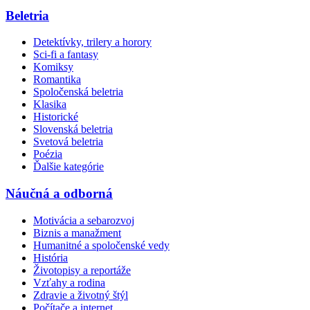
Beletria
Detektívky, trilery a horory
Sci-fi a fantasy
Komiksy
Romantika
Spoločenská beletria
Klasika
Historické
Slovenská beletria
Svetová beletria
Poézia
Ďalšie kategórie
Náučná a odborná
Motivácia a sebarozvoj
Biznis a manažment
Humanitné a spoločenské vedy
História
Životopisy a reportáže
Vzťahy a rodina
Zdravie a životný štýl
Počítače a internet