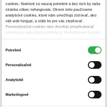
cookies. Niektoré sú naozaj potrebné a bez nich by naša
Nové / čítané
nová (0 titulov)
nová
stránka vôbec nefungovala. Okrem toho používame
čítaná (0 titulov)
čítaná
analytické cookies, ktoré nám umožňujú zisťovať, ako
čítaná - výborný stav (0 titulov)
čítaná - výborný stav
náš web funguje, a stále ho pre vás zlepšovať.
čítaná - mierne opotrebovaná (0 titulov)
čítaná - mierne
Personalizačné cookies nám dovoľujú prispôsobovať
opotrebovaná
stránku pre vašu lepšiu orientáciu. Marketingové cookies
čítané verzie vypredaných kníh (0 titulov)
čítané verzie
vypredaných kníh
nám zas umožňujú zobrazenie relevantnej reklamy.
Niektoré údaje zdieľame aj s tretími stranami. Veľmi by
Výber
Zúžiť výber
nám pomohlo, keby sme mohli používať všetky tieto
Potrebné
súhlasu
Zoradiť
cookies. Ďakujeme!
Personalizačné
Bestsellery
Analytické
Top hodnotené
Novinky
Najdrahšie
Marketingové
Najlacnejšie
Najvyššia zľava