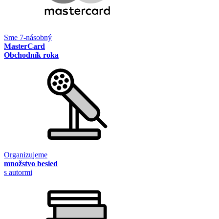
Sme 7-násobný
MasterCard
Obchodník roka
Organizujeme
množstvo besied
s autormi