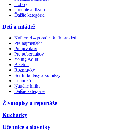
Hobby
Umenie a dizajn
Ďalšie kategórie
Deti a mládež
Knihorad – poradca kníh pre deti
Pre najmenších
Pre prvákov
Pre pubertiakov
Young Adult
Beletria
Rozprávky
Sci-fi, fantasy a komiksy
Leporelá
Náučné knihy
Ďalšie kategórie
Životopisy a reportáže
Kuchárky
Učebnice a slovníky