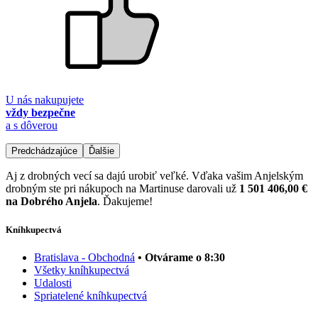
U nás nakupujete
vždy bezpečne
a s dôverou
Predchádzajúce
Ďalšie
Aj z drobných vecí sa dajú urobiť veľké. Vďaka vašim Anjelským
drobným ste pri nákupoch na Martinuse darovali už
1 501 406,00 €
na Dobrého Anjela
. Ďakujeme!
Kníhkupectvá
Bratislava - Obchodná
• Otvárame o 8:30
Všetky kníhkupectvá
Udalosti
Spriatelené kníhkupectvá