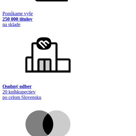
Ponúkame vyše
250 000 titulov
na sklade
Osobný odber
20 kníhkupectiev
po celom Slovensku