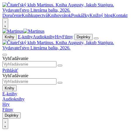
Doručenie
Kníhkupectvá
Knihovrátok
Poukážky
Knižný blog
Kontakt
E-knihy
Audioknihy
Hry
Filmy
Knihy
Doplnky
Vyhľadávanie
Prihlásiť
Vyhľadávanie
Knihy
E-knihy
Audioknihy
Hry
Filmy
Doplnky