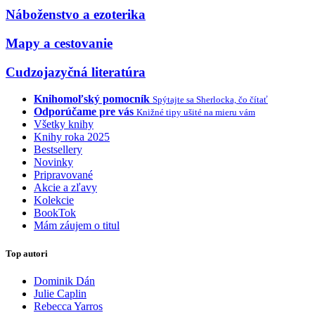
Náboženstvo a ezoterika
Mapy a cestovanie
Cudzojazyčná literatúra
Knihomoľský pomocník
Spýtajte sa Sherlocka, čo čítať
Odporúčame pre vás
Knižné tipy ušité na mieru vám
Všetky knihy
Knihy roka 2025
Bestsellery
Novinky
Pripravované
Akcie a zľavy
Kolekcie
BookTok
Mám záujem o titul
Top autori
Dominik Dán
Julie Caplin
Rebecca Yarros