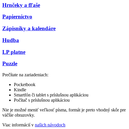
Hrnčeky a fľaše
Papiernictvo
Zápisníky a kalendáre
Hudba
LP platne
Puzzle
Prečítate na zariadeniach:
Pocketbook
Kindle
Smartfón či tablet s príslušnou aplikáciou
Počítač s príslušnou aplikáciou
Nie je možné meniť veľkosť písma, formát je preto vhodný skôr pre
väčšie obrazovky.
Viac informácií v
našich návodoch