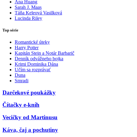
Ana Huang
Sarah J. Maas
Táňa Keleová Vasilková
Lucinda Riley
Top série
Romantické úteky
Harry Potter
Kapitán Stein a Notár Barbarič
Denník odvážneho bojka
Krimi Dominika Dána
Učím sa rozprávať
Duna
Smradi
Darčekové poukážky
Čítačky e-kníh
Vecičky od Martinusu
Káva, čaj a pochutiny