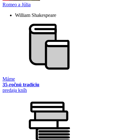
Romeo a Júlia
William Shakespeare
Máme
35-ročnú tradíciu
predaja kníh