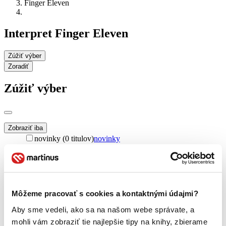
Finger Eleven
Interpret Finger Eleven
Zúžiť výber
Zoradiť
Zúžiť výber
Zobraziť iba
novinky (0 titulov)
novinky
zľavnené tituly (0 titulov)
zľavnené tituly
Dostupnosť
na centrálnom sklade (0 titulov)
na centrálnom sklade
predpredaj (0 titulov)
predpredaj
Môžeme pracovať s cookies a kontaktnými údajmi?
pripravujeme (0 titulov)
pripravujeme
dostupná (bez vypredaných) (0 titulov)
dostupná (bez
Aby sme vedeli, ako sa na našom webe správate, a
vypredaných)
mohli vám zobraziť tie najlepšie tipy na knihy, zbierame