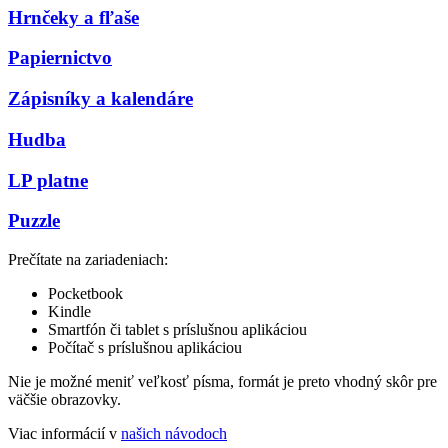
Hrnčeky a fľaše
Papiernictvo
Zápisníky a kalendáre
Hudba
LP platne
Puzzle
Prečítate na zariadeniach:
Pocketbook
Kindle
Smartfón či tablet s príslušnou aplikáciou
Počítač s príslušnou aplikáciou
Nie je možné meniť veľkosť písma, formát je preto vhodný skôr pre
väčšie obrazovky.
Viac informácií v
našich návodoch