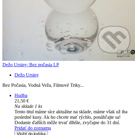
Dežo Ursiny: Bez počasia LP
Dežo Ursiny
Bez Počasia, Vodná Veža, Filmové Triky...
Hudba
21,50 €
Na sklade 1 ks
Tento titul máme síce aktuálne na sklade, máme však už iba
posledné kusy. Ak ho chcete mať rýchlo, ponáhľajte sa!
Dodanie ďalších môže trvať dlhšie, zvyčajne do 31 dní.
Pridať do zoznamu
Vložiť do košíka