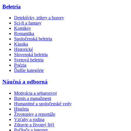
Beletria
Detektívky, trilery a horory
Sci-fi a fantasy
Komiksy
Romantika
Spoločenská beletria
Klasika
Historické
Slovenská beletria
Svetová beletria
Poézia
Ďalšie kategórie
Náučná a odborná
Motivácia a sebarozvoj
Biznis a manažment
Humanitné a spoločenské vedy
História
Životopisy a reportáže
Vzťahy a rodina
Zdravie a životný štýl
Počítače a internet