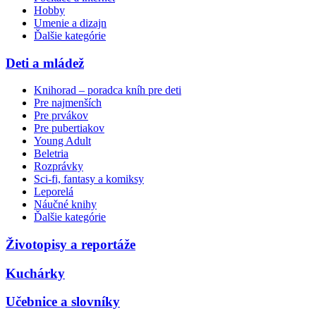
Hobby
Umenie a dizajn
Ďalšie kategórie
Deti a mládež
Knihorad – poradca kníh pre deti
Pre najmenších
Pre prvákov
Pre pubertiakov
Young Adult
Beletria
Rozprávky
Sci-fi, fantasy a komiksy
Leporelá
Náučné knihy
Ďalšie kategórie
Životopisy a reportáže
Kuchárky
Učebnice a slovníky