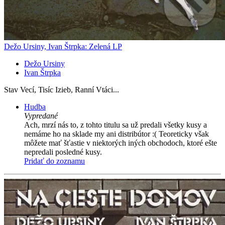
Dežo Ursiny, Ivan Štrpka: Zelená LP
Dežo Ursiny
Ivan Štrpka
Stav Vecí, Tisíc Izieb, Ranní Vtáci...
Hudba
Vypredané
Ach, mrzí nás to, z tohto titulu sa už predali všetky kusy a
nemáme ho na sklade my ani distribútor :( Teoreticky však
môžete mať šťastie v niektorých iných obchodoch, ktoré ešte
nepredali posledné kusy.
Pridať do zoznamu