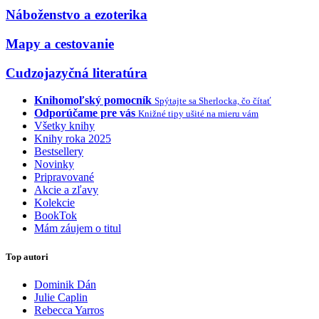
Náboženstvo a ezoterika
Mapy a cestovanie
Cudzojazyčná literatúra
Knihomoľský pomocník
Spýtajte sa Sherlocka, čo čítať
Odporúčame pre vás
Knižné tipy ušité na mieru vám
Všetky knihy
Knihy roka 2025
Bestsellery
Novinky
Pripravované
Akcie a zľavy
Kolekcie
BookTok
Mám záujem o titul
Top autori
Dominik Dán
Julie Caplin
Rebecca Yarros