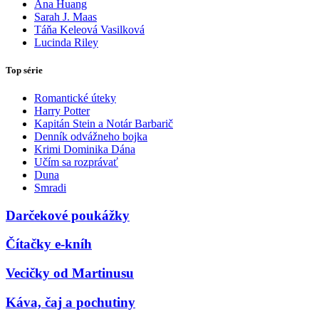
Ana Huang
Sarah J. Maas
Táňa Keleová Vasilková
Lucinda Riley
Top série
Romantické úteky
Harry Potter
Kapitán Stein a Notár Barbarič
Denník odvážneho bojka
Krimi Dominika Dána
Učím sa rozprávať
Duna
Smradi
Darčekové poukážky
Čítačky e-kníh
Vecičky od Martinusu
Káva, čaj a pochutiny