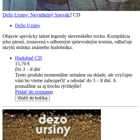
Dežo Ursiny: Neviditelný Spevák
2 CD
Dežo Ursiny
Objavte spevácky talent legendy slovenského rocku. Kompilácia
jeho piesní, zostavená s odborným sprievodným textom, odhaľuje
skrytú stránku známeho hudobníka.
Hudobné CD
15,70 €
Do 3 – 8 dní
Tento produkt momentálne nemáme na sklade, ale zvyčajne
vám ho vieme zabezpečiť a odoslať do 3 – 8 dní. A
posnažíme sa aj trochu rýchlejšie!
Pridať do zoznamu
Vložiť do košíka