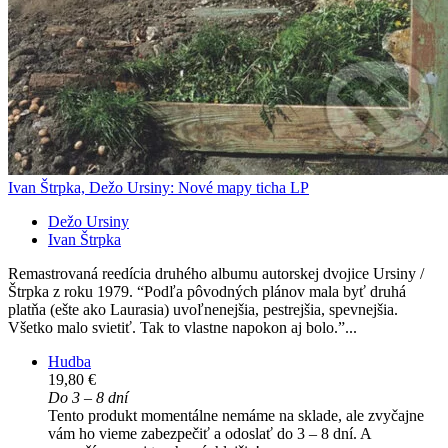
Ivan Štrpka, Dežo Ursiny: Nové mapy ticha LP
Dežo Ursiny
Ivan Štrpka
Remastrovaná reedícia druhého albumu autorskej dvojice Ursiny /
Štrpka z roku 1979. “Podľa pôvodných plánov mala byť druhá
platňa (ešte ako Laurasia) uvoľnenejšia, pestrejšia, spevnejšia.
Všetko malo svietiť. Tak to vlastne napokon aj bolo.”...
Hudba
19,80 €
Do 3 – 8 dní
Tento produkt momentálne nemáme na sklade, ale zvyčajne
vám ho vieme zabezpečiť a odoslať do 3 – 8 dní. A