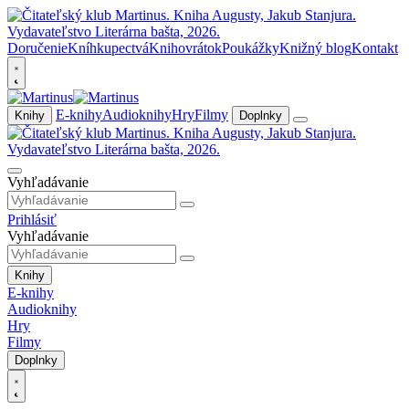
Doručenie
Kníhkupectvá
Knihovrátok
Poukážky
Knižný blog
Kontakt
E-knihy
Audioknihy
Hry
Filmy
Knihy
Doplnky
Vyhľadávanie
Prihlásiť
Vyhľadávanie
Knihy
E-knihy
Audioknihy
Hry
Filmy
Doplnky