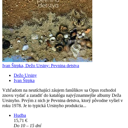
Ivan Štrpka, Dežo Ursiny: Pevnina detstva
Dežo Ursiny
Ivan Štrpka
Vzhľadom na neutíchajúci záujem fanúšikov sa Opus rozhodol
znovu vydať a zaradiť do katalógu najvýznamnejšie albumy Deža
Ursinyho. Prvým z nich je Pevnina detstva, ktorý pôvodne vyšiel v
roku 1978. Je to typická Ursinyho produkcia...
Hudba
15,71 €
Do 10 – 15 dní