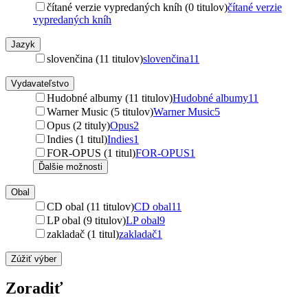
čítané verzie vypredaných kníh (0 titulov)
čítané verzie
vypredaných kníh
Jazyk
slovenčina (11 titulov)
slovenčina
11
Vydavateľstvo
Hudobné albumy (11 titulov)
Hudobné albumy
11
Warner Music (5 titulov)
Warner Music
5
Opus (2 tituly)
Opus
2
Indies (1 titul)
Indies
1
FOR-OPUS (1 titul)
FOR-OPUS
1
Ďalšie možnosti
Obal
CD obal (11 titulov)
CD obal
11
LP obal (9 titulov)
LP obal
9
zakladač (1 titul)
zakladač
1
Zúžiť výber
Zoradiť