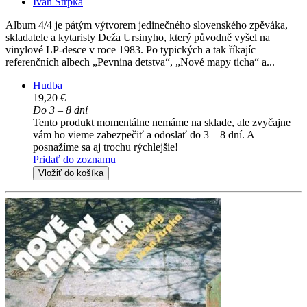
Ivan Štrpka
Album 4/4 je pátým výtvorem jedinečného slovenského zpěváka,
skladatele a kytaristy Deža Ursinyho, který původně vyšel na
vinylové LP-desce v roce 1983. Po typických a tak říkajíc
referenčních albech „Pevnina detstva“, „Nové mapy ticha“ a...
Hudba
19,20 €
Do 3 – 8 dní
Tento produkt momentálne nemáme na sklade, ale zvyčajne
vám ho vieme zabezpečiť a odoslať do 3 – 8 dní. A
posnažíme sa aj trochu rýchlejšie!
Pridať do zoznamu
Vložiť do košíka