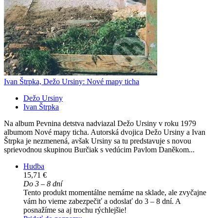
Ivan Štrpka, Dežo Ursiny: Nové mapy ticha
Dežo Ursiny
Ivan Štrpka
Na album Pevnina detstva nadviazal Dežo Ursiny v roku 1979
albumom Nové mapy ticha. Autorská dvojica Dežo Ursiny a Ivan
Štrpka je nezmenená, avšak Ursiny sa tu predstavuje s novou
sprievodnou skupinou Burčiak s vedúcim Pavlom Daněkom...
Hudba
15,71 €
Do 3 – 8 dní
Tento produkt momentálne nemáme na sklade, ale zvyčajne
vám ho vieme zabezpečiť a odoslať do 3 – 8 dní. A
posnažíme sa aj trochu rýchlejšie!