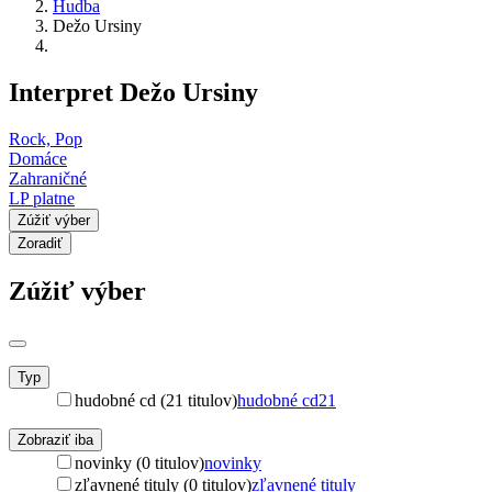
Hudba
Dežo Ursiny
Interpret Dežo Ursiny
Rock, Pop
Domáce
Zahraničné
LP platne
Zúžiť výber
Zoradiť
Zúžiť výber
Typ
hudobné cd (21 titulov)
hudobné cd
21
Zobraziť iba
novinky (0 titulov)
novinky
zľavnené tituly (0 titulov)
zľavnené tituly