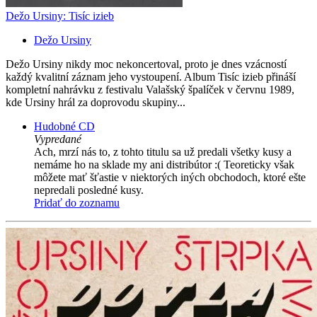
Dežo Ursiny: Tisíc izieb
Dežo Ursiny
Dežo Ursiny nikdy moc nekoncertoval, proto je dnes vzácností
každý kvalitní záznam jeho vystoupení. Album Tisíc izieb přináší
kompletní nahrávku z festivalu Valašský špalíček v červnu 1989,
kde Ursiny hrál za doprovodu skupiny...
Hudobné CD
Vypredané
Ach, mrzí nás to, z tohto titulu sa už predali všetky kusy a
nemáme ho na sklade my ani distribútor :( Teoreticky však
môžete mať šťastie v niektorých iných obchodoch, ktoré ešte
nepredali posledné kusy.
Pridať do zoznamu