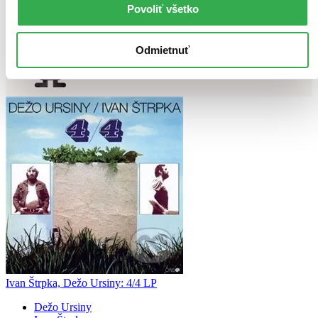
Povoliť všetko
Chcete poradiť knihu?
Odmietnuť
Náš pomocník Sherlock vám ju s radosťou vypátra!
Knihomoľský pomocník
Ivan Štrpka, Dežo Ursiny: 4/4 LP
Dežo Ursiny