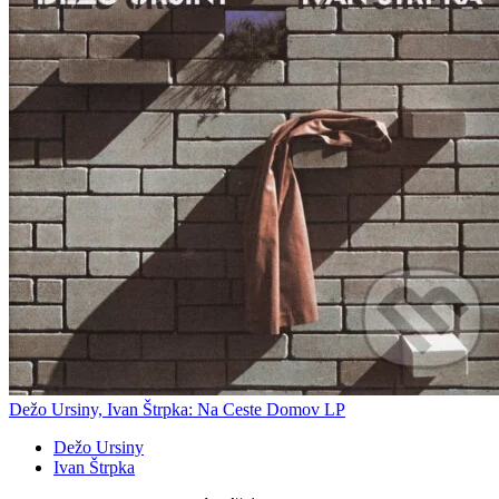
Dežo Ursiny, Ivan Štrpka: Na Ceste Domov LP
Dežo Ursiny
Ivan Štrpka