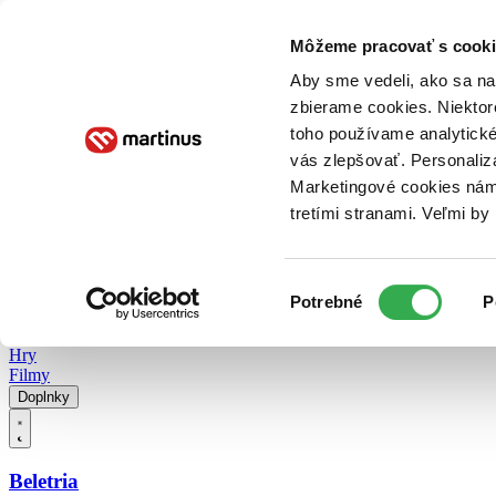
Doručenie
Kníhkupectvá
Knihovrátok
Poukážky
Knižný blog
Kontakt
Môžeme pracovať s cooki
Aby sme vedeli, ako sa na 
zbierame cookies. Niektor
E-knihy
Audioknihy
Hry
Filmy
Knihy
Doplnky
toho používame analytické
vás zlepšovať. Personaliz
Vyhľadávanie
Marketingové cookies nám 
tretími stranami. Veľmi b
Prihlásiť
Vyhľadávanie
Výber
Knihy
Potrebné
P
súhlasu
E-knihy
Audioknihy
Hry
Filmy
Doplnky
Beletria