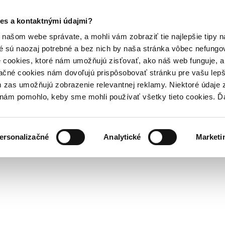
es a kontaktnými údajmi?
našom webe správate, a mohli vám zobraziť tie najlepšie tipy n
é sú naozaj potrebné a bez nich by naša stránka vôbec nefung
 cookies, ktoré nám umožňujú zisťovať, ako náš web funguje, a 
ačné cookies nám dovoľujú prispôsobovať stránku pre vašu lepši
zas umožňujú zobrazenie relevantnej reklamy. Niektoré údaje z
y nám pomohlo, keby sme mohli používať všetky tieto cookies. 
ersonalizačné
Analytické
Marketi