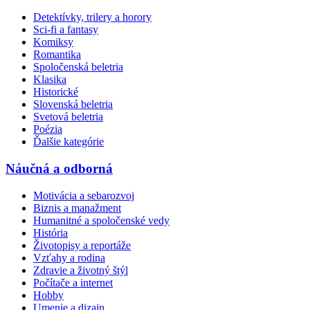
Detektívky, trilery a horory
Sci-fi a fantasy
Komiksy
Romantika
Spoločenská beletria
Klasika
Historické
Slovenská beletria
Svetová beletria
Poézia
Ďalšie kategórie
Náučná a odborná
Motivácia a sebarozvoj
Biznis a manažment
Humanitné a spoločenské vedy
História
Životopisy a reportáže
Vzťahy a rodina
Zdravie a životný štýl
Počítače a internet
Hobby
Umenie a dizajn