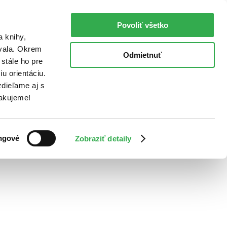
Povoliť všetko
a knihy,
ovala. Okrem
Odmietnuť
stále ho pre
u orientáciu.
dieľame aj s
Ďakujeme!
ngové
Zobraziť detaily