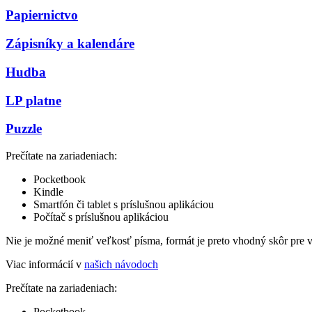
Papiernictvo
Zápisníky a kalendáre
Hudba
LP platne
Puzzle
Prečítate na zariadeniach:
Pocketbook
Kindle
Smartfón či tablet s príslušnou aplikáciou
Počítač s príslušnou aplikáciou
Nie je možné meniť veľkosť písma, formát je preto vhodný skôr pre 
Viac informácií v
našich návodoch
Prečítate na zariadeniach:
Pocketbook