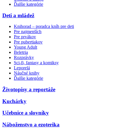
Ďalšie kategórie
Deti a mládež
Knihorad – poradca kníh pre deti
Pre najmenších
Pre prvákov
Pre pubertiakov
Young Adult
Beletria
Rozprávky
Sci-fi, fantasy a komiksy
Leporelá
Náučné knihy
Ďalšie kategórie
Životopisy a reportáže
Kuchárky
Učebnice a slovníky
Náboženstvo a ezoterika