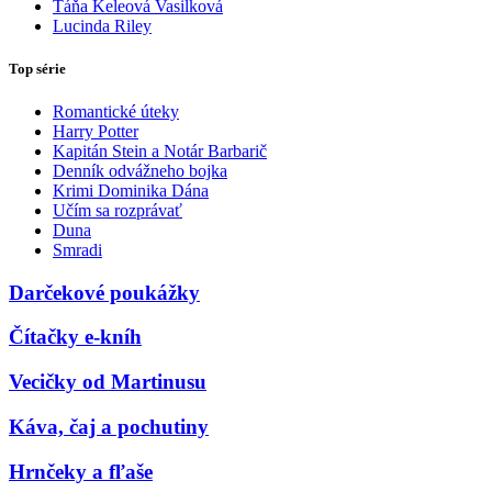
Táňa Keleová Vasilková
Lucinda Riley
Top série
Romantické úteky
Harry Potter
Kapitán Stein a Notár Barbarič
Denník odvážneho bojka
Krimi Dominika Dána
Učím sa rozprávať
Duna
Smradi
Darčekové poukážky
Čítačky e-kníh
Vecičky od Martinusu
Káva, čaj a pochutiny
Hrnčeky a fľaše