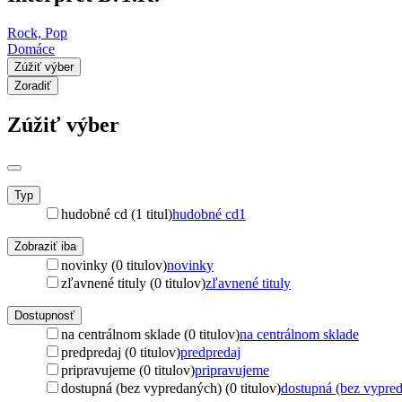
Rock, Pop
Domáce
Zúžiť výber
Zoradiť
Zúžiť výber
Typ
hudobné cd (1 titul)
hudobné cd
1
Zobraziť iba
novinky (0 titulov)
novinky
zľavnené tituly (0 titulov)
zľavnené tituly
Dostupnosť
na centrálnom sklade (0 titulov)
na centrálnom sklade
predpredaj (0 titulov)
predpredaj
pripravujeme (0 titulov)
pripravujeme
dostupná (bez vypredaných) (0 titulov)
dostupná (bez vypre