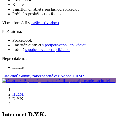
Kindle
Smartfón či tablet s príslušnou aplikáciou
Počítač s príslušnou aplikáciou
Viac informácií v
našich návodoch
Prečítate na:
Pocketbook
Smartfón či tablet
s podporovanou aplikáciou
Počítač
s podporovanou aplikáciou
Neprečítate na:
Kindle
Ako čítať e-knihy zabezpečené cez Adobe DRM?
Hudba
D.Y.K.
Interpret D.Y.K.