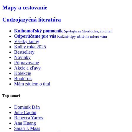
Mapy a cestovanie
Cudzojazyčná literatúra
Knihomoľský pomocník
Spýtajte sa Sherlocka, čo čítať
Odporúčame pre vás
Knižné tipy ušité na mieru vám
Všetky knihy
Knihy roka 2025
Bestsellery
Novinky
Pripravované
Akcie a zľavy
Kolekcie
BookTok
Mám záujem o titul
Top autori
Dominik Dán
Julie Caplin
Rebecca Yarros
Ana Huang
Sarah J. Maas