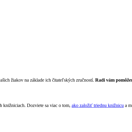
vašich žiakov na základe ich čitateľských zručností.
Radi vám pomôžeme
ych knižniciach. Dozviete sa viac o tom,
ako založiť triednu knižnicu
a mô