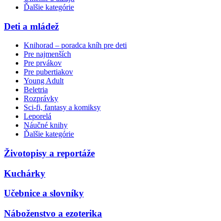
Ďalšie kategórie
Deti a mládež
Knihorad – poradca kníh pre deti
Pre najmenších
Pre prvákov
Pre pubertiakov
Young Adult
Beletria
Rozprávky
Sci-fi, fantasy a komiksy
Leporelá
Náučné knihy
Ďalšie kategórie
Životopisy a reportáže
Kuchárky
Učebnice a slovníky
Náboženstvo a ezoterika