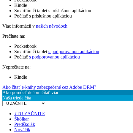
Kindle
Smartfón či tablet s príslušnou aplikáciou
Počítač s príslušnou aplikáciou
Viac informácií v
našich návodoch
Prečítate na:
Pocketbook
Smartfón či tablet
s podporovanou aplikáciou
Počítač
s podporovanou aplikáciou
Neprečítate na:
Kindle
Ako čítať e-knihy zabezpečené cez Adobe DRM?
Ako pomôcť deťom čítať viac
Naša trieda číta
↓TU ZAČNITE
Škôlkar
Predškolák
Nováčik