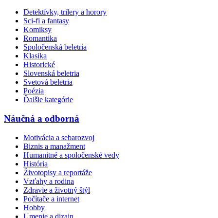
Detektívky, trilery a horory
Sci-fi a fantasy
Komiksy
Romantika
Spoločenská beletria
Klasika
Historické
Slovenská beletria
Svetová beletria
Poézia
Ďalšie kategórie
Náučná a odborná
Motivácia a sebarozvoj
Biznis a manažment
Humanitné a spoločenské vedy
História
Životopisy a reportáže
Vzťahy a rodina
Zdravie a životný štýl
Počítače a internet
Hobby
Umenie a dizajn