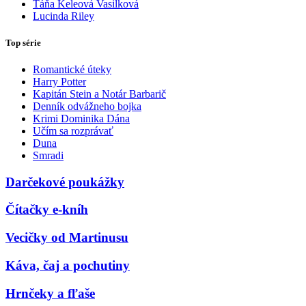
Táňa Keleová Vasilková
Lucinda Riley
Top série
Romantické úteky
Harry Potter
Kapitán Stein a Notár Barbarič
Denník odvážneho bojka
Krimi Dominika Dána
Učím sa rozprávať
Duna
Smradi
Darčekové poukážky
Čítačky e-kníh
Vecičky od Martinusu
Káva, čaj a pochutiny
Hrnčeky a fľaše