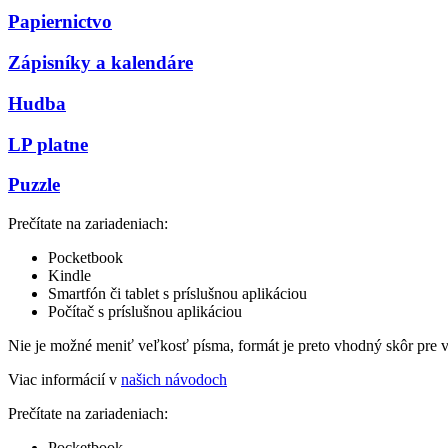
Papiernictvo
Zápisníky a kalendáre
Hudba
LP platne
Puzzle
Prečítate na zariadeniach:
Pocketbook
Kindle
Smartfón či tablet s príslušnou aplikáciou
Počítač s príslušnou aplikáciou
Nie je možné meniť veľkosť písma, formát je preto vhodný skôr pre 
Viac informácií v
našich návodoch
Prečítate na zariadeniach:
Pocketbook