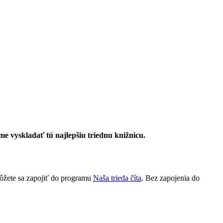
 vyskladať tú najlepšiu triednu knižnicu.
žete sa zapojiť do programu
Naša trieda číta
. Bez zapojenia do