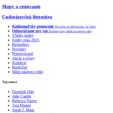
Mapy a cestovanie
Cudzojazyčná literatúra
Knihomoľský pomocník
Spýtajte sa Sherlocka, čo čítať
Odporúčame pre vás
Knižné tipy ušité na mieru vám
Všetky knihy
Knihy roka 2025
Bestsellery
Novinky
Pripravované
Akcie a zľavy
Kolekcie
BookTok
Mám záujem o titul
Top autori
Dominik Dán
Julie Caplin
Rebecca Yarros
Ana Huang
Sarah J. Maas