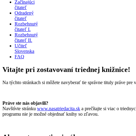
Začínajúci
čitateľ
Odradený
čitateľ
Rozbehnutý
čitateľ I.
Rozbehnutý
čitateľ II.
Učiteľ
Slovenska
FAQ
Vitajte pri zostavovaní triednej knižnice!
Na týchto stránkach si môžete navyberať tie správne tituly práve pre 
Práve ste nás objavili?
Navštívte stránku
www.nasatriedacita.sk
a prečítajte si viac o triedn
programu nie je možné objednať knihy so zľavou.