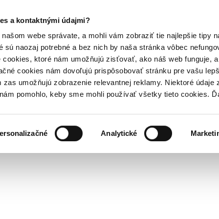
es a kontaktnými údajmi?
našom webe správate, a mohli vám zobraziť tie najlepšie tipy n
é sú naozaj potrebné a bez nich by naša stránka vôbec nefung
 cookies, ktoré nám umožňujú zisťovať, ako náš web funguje, a 
ačné cookies nám dovoľujú prispôsobovať stránku pre vašu lepši
zas umožňujú zobrazenie relevantnej reklamy. Niektoré údaje z
y nám pomohlo, keby sme mohli používať všetky tieto cookies. 
ersonalizačné
Analytické
Marketi