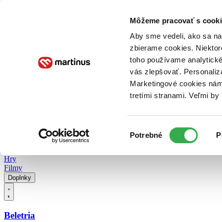
Doručenie
Kníhkupectvá
Knihovrátok
Poukážky
Knižný blog
Kontakt
Môžeme pracovať s cooki
Aby sme vedeli, ako sa na 
zbierame cookies. Niektor
E-knihy
Audioknihy
Hry
Filmy
Knihy
Doplnky
toho používame analytické
vás zlepšovať. Personaliz
Vyhľadávanie
Marketingové cookies nám 
tretími stranami. Veľmi b
Prihlásiť
Vyhľadávanie
Výber
Knihy
Potrebné
P
súhlasu
E-knihy
Audioknihy
Hry
Filmy
Doplnky
Beletria