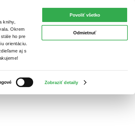
Povoliť všetko
a knihy,
ovala. Okrem
Odmietnuť
stále ho pre
u orientáciu.
dieľame aj s
Ďakujeme!
ngové
Zobraziť detaily