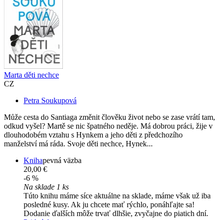
Marta děti nechce
CZ
Petra Soukupová
Může cesta do Santiaga změnit člověku život nebo se zase vrátí tam,
odkud vyšel? Martě se nic špatného neděje. Má dobrou práci, žije v
dlouhodobém vztahu s Hynkem a jeho děti z předchozího
manželství má ráda. Svoje děti nechce, Hynek...
Kniha
pevná väzba
20,00 €
-6 %
Na sklade 1 ks
Túto knihu máme síce aktuálne na sklade, máme však už iba
posledné kusy. Ak ju chcete mať rýchlo, ponáhľajte sa!
Dodanie ďalších môže trvať dlhšie, zvyčajne do piatich dní.