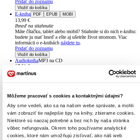
Pridať do zoznamu
Vložiť do košíka
E-kniha
PDF
EPUB
MOBI
13,99 €
Ihneď na stiahnutie
Máte čítačku, tablet alebo mobil? Stiahnite si do nich e-knihu:
budete ju mať hneď a ešte aj ušetríte život stromom. Viac
informácii o e-knihách
nájdete tu
.
Pridať do zoznamu
Vložiť do košíka
Audiokniha
MP3 na CD
17,81 €
Na sklade 4 ks
Túto audioknihu máme síce aktuálne na sklade, máme však
už iba posledné kusy. Ak ju chcete mať rýchlo, ponáhľajte sa!
Dodanie ďalších môže trvať dlhšie, zvyčajne do šiestich dní.
Pridať do zoznamu
Môžeme pracovať s cookies a kontaktnými údajmi?
Vložiť do košíka
Aby sme vedeli, ako sa na našom webe správate, a mohli
Ďalšie formáty
vám zobraziť tie najlepšie tipy na knihy, zbierame cookies.
Niektoré sú naozaj potrebné a bez nich by naša stránka
vôbec nefungovala. Okrem toho používame analytické
cookies, ktoré nám umožňujú zisťovať, ako náš web