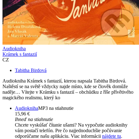
Audiokniha
Krámek s fantazií
CZ
Tabitha Birdová
Audiokniha Krámek s fantazií, kterou napsala Tabitha Birdová.
Naštěstí se na světě vždycky najde místo, kde se člověk domůže
naděje… Vítejte v Krámku s fantazií – obchůdku z říše přívětivého
magického realismu, který ko
Audiokniha
MP3 na stiahnutie
15,96 €
Ihneď na stiahnutie
Chcete vyskúšať čítanie ušami? Na vypočutie audioknihy
vám postačí telefón. Pre čo najjednoduchšie počúvanie
odporúčame našu aplikáciu. Viac informácii
nájdete tu
.