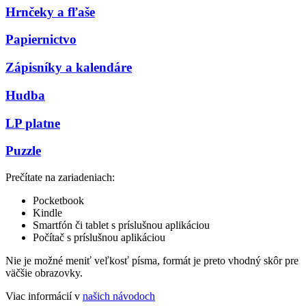
Hrnčeky a fľaše
Papiernictvo
Zápisníky a kalendáre
Hudba
LP platne
Puzzle
Prečítate na zariadeniach:
Pocketbook
Kindle
Smartfón či tablet s príslušnou aplikáciou
Počítač s príslušnou aplikáciou
Nie je možné meniť veľkosť písma, formát je preto vhodný skôr pre
väčšie obrazovky.
Viac informácií v
našich návodoch