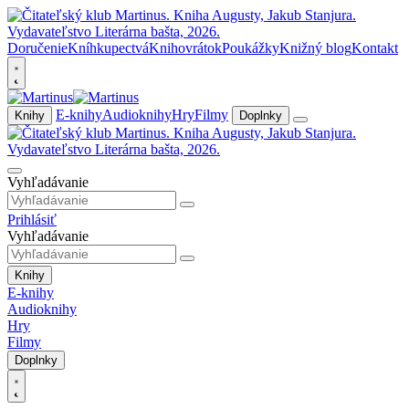
Doručenie
Kníhkupectvá
Knihovrátok
Poukážky
Knižný blog
Kontakt
E-knihy
Audioknihy
Hry
Filmy
Knihy
Doplnky
Vyhľadávanie
Prihlásiť
Vyhľadávanie
Knihy
E-knihy
Audioknihy
Hry
Filmy
Doplnky