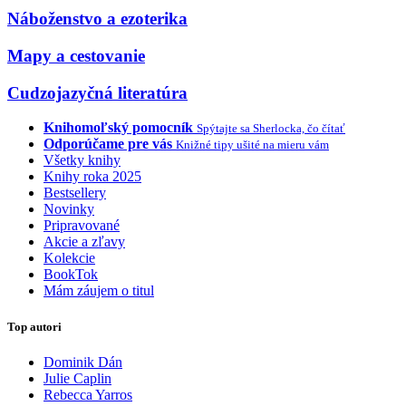
Náboženstvo a ezoterika
Mapy a cestovanie
Cudzojazyčná literatúra
Knihomoľský pomocník
Spýtajte sa Sherlocka, čo čítať
Odporúčame pre vás
Knižné tipy ušité na mieru vám
Všetky knihy
Knihy roka 2025
Bestsellery
Novinky
Pripravované
Akcie a zľavy
Kolekcie
BookTok
Mám záujem o titul
Top autori
Dominik Dán
Julie Caplin
Rebecca Yarros