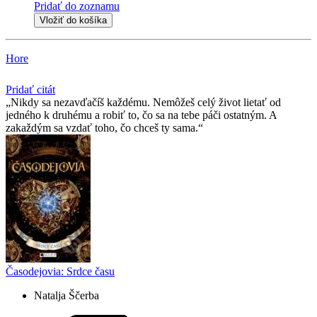
Pridať do zoznamu
Vložiť do košíka
Hore
Pridať citát
Nikdy sa nezavďačíš každému. Nemôžeš celý život lietať od
jedného k druhému a robiť to, čo sa na tebe páči ostatným. A
zakaždým sa vzdať toho, čo chceš ty sama.
Časodejovia: Srdce času
Natalja Ščerba