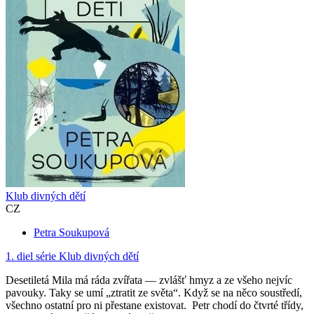
Klub divných dětí
CZ
Petra Soukupová
1. diel série
Klub divných dětí
Desetiletá Mila má ráda zvířata — zvlášť hmyz a ze všeho nejvíc
pavouky. Taky se umí „ztratit ze světa“. Když se na něco soustředí,
všechno ostatní pro ni přestane existovat. Petr chodí do čtvrté třídy,