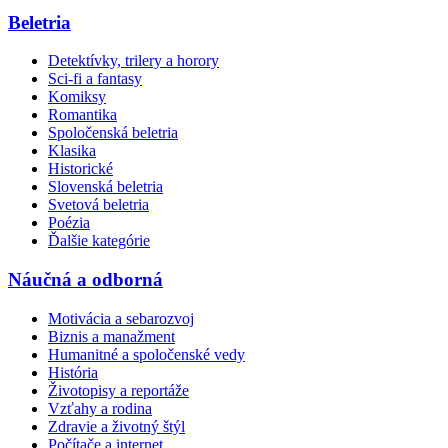
Beletria
Detektívky, trilery a horory
Sci-fi a fantasy
Komiksy
Romantika
Spoločenská beletria
Klasika
Historické
Slovenská beletria
Svetová beletria
Poézia
Ďalšie kategórie
Náučná a odborná
Motivácia a sebarozvoj
Biznis a manažment
Humanitné a spoločenské vedy
História
Životopisy a reportáže
Vzťahy a rodina
Zdravie a životný štýl
Počítače a internet