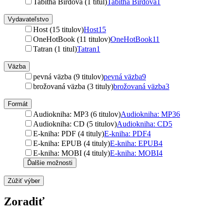
Tabitha Birdová (1 titul)
Tabitha Birdová
1
Vydavateľstvo
Host (15 titulov)
Host
15
OneHotBook (11 titulov)
OneHotBook
11
Tatran (1 titul)
Tatran
1
Väzba
pevná väzba (9 titulov)
pevná väzba
9
brožovaná väzba (3 tituly)
brožovaná väzba
3
Formát
Audiokniha: MP3 (6 titulov)
Audiokniha: MP3
6
Audiokniha: CD (5 titulov)
Audiokniha: CD
5
E-kniha: PDF (4 tituly)
E-kniha: PDF
4
E-kniha: EPUB (4 tituly)
E-kniha: EPUB
4
E-kniha: MOBI (4 tituly)
E-kniha: MOBI
4
Ďalšie možnosti
Zúžiť výber
Zoradiť