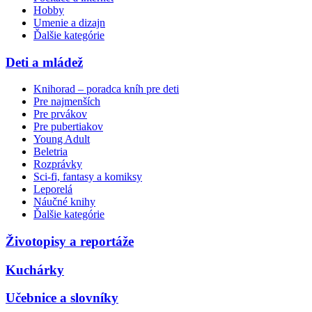
Hobby
Umenie a dizajn
Ďalšie kategórie
Deti a mládež
Knihorad – poradca kníh pre deti
Pre najmenších
Pre prvákov
Pre pubertiakov
Young Adult
Beletria
Rozprávky
Sci-fi, fantasy a komiksy
Leporelá
Náučné knihy
Ďalšie kategórie
Životopisy a reportáže
Kuchárky
Učebnice a slovníky