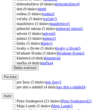
dobrodružstvo (9 titulov)
dobrodružstvo
9
deti (9 titulov)
deti
9
rodina (5 titulov)
rodina
5
vzťahy (5 titulov)
vzťahy
5
manželstvo (5 titulov)
manželstvo
5
pútnické miesta (5 titulov)
pútnické miesta
5
advent (5 titulov)
advent
5
pútnici (5 titulov)
pútnici
5
kluby (5 titulov)
kluby
5
úvahy o živote (5 titulov)
úvahy o živote
5
hľadanie šťastia (5 titulov)
hľadanie šťastia
5
klamstvá (4 tituly)
klamstvá
4
mačka (4 tituly)
mačka
4
Ďalšie možnosti
Pre koho
pre ženy (5 titulov)
pre ženy
5
pre deti a mládež (4 tituly)
pre deti a mládež
4
Autor
Petra Soukupová (21 titulov)
Petra Soukupová
21
Maja Lunde (5 titulov)
Maja Lunde
5