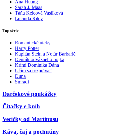
Ana Huang
Sarah J. Maas
Táňa Keleová Vasilková
Lucinda Riley
Top série
Romantické úteky
Harry Potter
Kapitán Stein a Notár Barbarič
Denník odvážneho bojka
Krimi Dominika Dána
Učím sa rozprávať
Duna
Smradi
Darčekové poukážky
Čítačky e-kníh
Vecičky od Martinusu
Káva, čaj a pochutiny