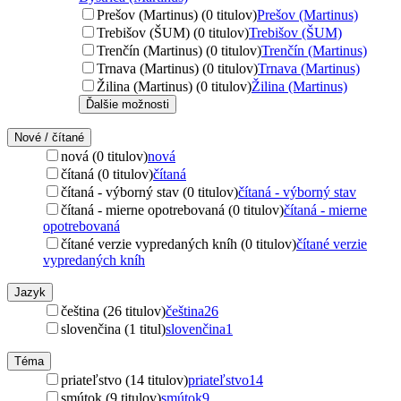
Prešov (Martinus) (0 titulov)
Prešov (Martinus)
Trebišov (ŠUM) (0 titulov)
Trebišov (ŠUM)
Trenčín (Martinus) (0 titulov)
Trenčín (Martinus)
Trnava (Martinus) (0 titulov)
Trnava (Martinus)
Žilina (Martinus) (0 titulov)
Žilina (Martinus)
Ďalšie možnosti
Nové / čítané
nová (0 titulov)
nová
čítaná (0 titulov)
čítaná
čítaná - výborný stav (0 titulov)
čítaná - výborný stav
čítaná - mierne opotrebovaná (0 titulov)
čítaná - mierne
opotrebovaná
čítané verzie vypredaných kníh (0 titulov)
čítané verzie
vypredaných kníh
Jazyk
čeština (26 titulov)
čeština
26
slovenčina (1 titul)
slovenčina
1
Téma
priateľstvo (14 titulov)
priateľstvo
14
smútok (9 titulov)
smútok
9