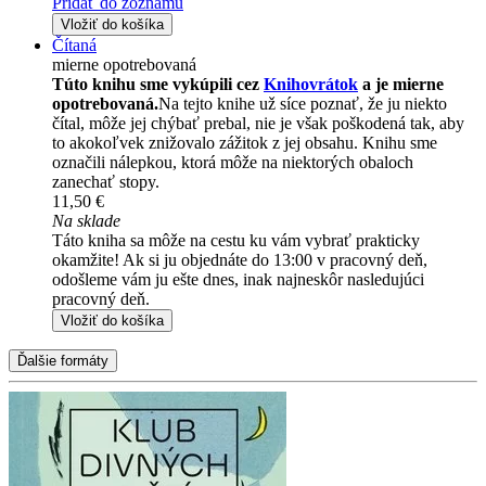
Pridať do zoznamu
Vložiť do košíka
Čítaná
mierne opotrebovaná
Túto knihu sme vykúpili cez
Knihovrátok
a je mierne
opotrebovaná.
Na tejto knihe už síce poznať, že ju niekto
čítal, môže jej chýbať prebal, nie je však poškodená tak, aby
to akokoľvek znižovalo zážitok z jej obsahu. Knihu sme
označili nálepkou, ktorá môže na niektorých obaloch
zanechať stopy.
11,50 €
Na sklade
Táto kniha sa môže na cestu ku vám vybrať prakticky
okamžite! Ak si ju objednáte do 13:00 v pracovný deň,
odošleme vám ju ešte dnes, inak najneskôr nasledujúci
pracovný deň.
Vložiť do košíka
Ďalšie formáty