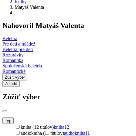
Knihy
Matyáš Valenta
Nahovoril Matyáš Valenta
Beletria
Pre deti a mládež
Beletria pre deti
Rozprávky
Romantika
Spoločenská beletria
Romantické
Zúžiť výber
Zoradiť
Zúžiť výber
Typ
kniha (12 titulov)
kniha
12
audiokniha (11 titulov)
audiokniha
11