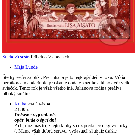
Snehová sestra
Príbeh o Vianociach
Maja Lunde
Štedrý večer sa blíži. Pre Juliana je to najkrajší deň v roku. Vôňa
perníkov a mandarínok, praskanie ohňa v kozube a blikotavé svetlo
sviečok. Tento rok je však všetko iné. Julianova rodina prežíva
hlboký smútok...
Kniha
pevná väzba
23,30 €
Dočasne vypredané,
opäť bude o štyri dni
Ach, mrzí nás to, z tejto knihy sa už predali všetky výtlačky :
(. Máme však dobrú správu, vydavateľ sľubuje ďalšie