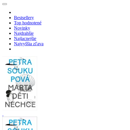
Bestsellery
Top hodnotené
Novinky
Najdrahšie
Najlacnejšie
Najvyššia zľava