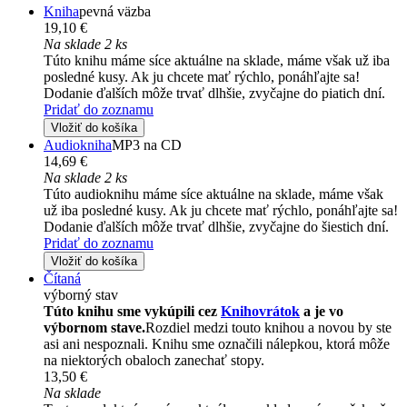
Kniha
pevná väzba
19,10 €
Na sklade 2 ks
Túto knihu máme síce aktuálne na sklade, máme však už iba
posledné kusy. Ak ju chcete mať rýchlo, ponáhľajte sa!
Dodanie ďalších môže trvať dlhšie, zvyčajne do piatich dní.
Pridať do zoznamu
Vložiť do košíka
Audiokniha
MP3 na CD
14,69 €
Na sklade 2 ks
Túto audioknihu máme síce aktuálne na sklade, máme však
už iba posledné kusy. Ak ju chcete mať rýchlo, ponáhľajte sa!
Dodanie ďalších môže trvať dlhšie, zvyčajne do šiestich dní.
Pridať do zoznamu
Vložiť do košíka
Čítaná
výborný stav
Túto knihu sme vykúpili cez
Knihovrátok
a je vo
výbornom stave.
Rozdiel medzi touto knihou a novou by ste
asi ani nespoznali. Knihu sme označili nálepkou, ktorá môže
na niektorých obaloch zanechať stopy.
13,50 €
Na sklade