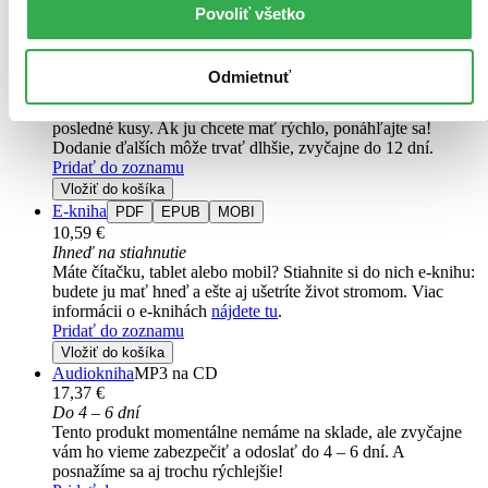
Lola. Kájovi je třináct a začíná mít rodičů dost...
Povoliť všetko
Kniha
brožovaná väzba
9,19 €
Odmietnuť
Na sklade 1 ks
Túto knihu máme síce aktuálne na sklade, máme však už iba
posledné kusy. Ak ju chcete mať rýchlo, ponáhľajte sa!
Dodanie ďalších môže trvať dlhšie, zvyčajne do 12 dní.
Pridať do zoznamu
Vložiť do košíka
E-kniha
PDF
EPUB
MOBI
10,59 €
Ihneď na stiahnutie
Máte čítačku, tablet alebo mobil? Stiahnite si do nich e-knihu:
budete ju mať hneď a ešte aj ušetríte život stromom. Viac
informácii o e-knihách
nájdete tu
.
Pridať do zoznamu
Vložiť do košíka
Audiokniha
MP3 na CD
17,37 €
Do 4 – 6 dní
Tento produkt momentálne nemáme na sklade, ale zvyčajne
vám ho vieme zabezpečiť a odoslať do 4 – 6 dní. A
posnažíme sa aj trochu rýchlejšie!