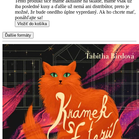
Tento produkt síce máme aktuálne na sklade, máme však už
iba posledné kusy a ďalšie už nemá ani distribútor, preto je
možné, že bude onedlho úplne vypredaný. Ak ho chcete mať,
ponáhľajte sa!
Vložiť do košíka
Ďalšie formáty