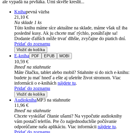
ale vypadá na prvňáka. Umí skvěle kreslit...
Kniha
pevná väzba
21,10 €
Na sklade 1 ks
Túto knihu máme síce aktuálne na sklade, máme však už iba
posledné kusy. Ak ju chcete mať rýchlo, ponáhľajte sa!
Dodanie ďalších môže trvať dlhšie, zvyčajne do piatich dní.
Pridať do zoznamu
Vložiť do košíka
E-kniha
PDF
EPUB
MOBI
10,59 €
Ihneď na stiahnutie
Máte čítačku, tablet alebo mobil? Stiahnite si do nich e-knihu:
budete ju mať hneď a ešte aj ušetríte život stromom. Viac
informácii o e-knihách
nájdete tu
.
Pridať do zoznamu
Vložiť do košíka
Audiokniha
MP3 na stiahnutie
11,96 €
Ihneď na stiahnutie
Chcete vyskúšať čítanie ušami? Na vypočutie audioknihy
vám postačí telefón. Pre čo najjednoduchšie počúvanie
odporúčame našu aplikáciu. Viac informácii
nájdete tu
.
Pridať do zoznamu