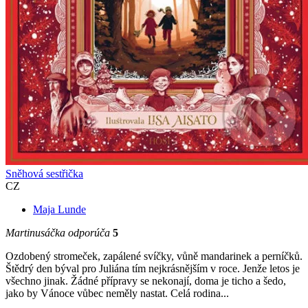
Sněhová sestřička
CZ
Maja Lunde
Martinusáčka odporúča
5
Ozdobený stromeček, zapálené svíčky, vůně mandarinek a perníčků.
Štědrý den býval pro Juliána tím nejkrásnějším v roce. Jenže letos je
všechno jinak. Žádné přípravy se nekonají, doma je ticho a šedo,
jako by Vánoce vůbec neměly nastat. Celá rodina...