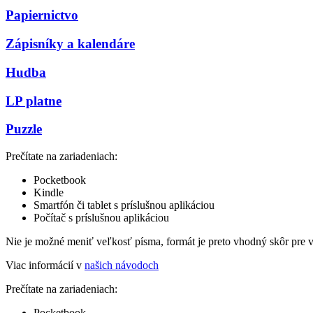
Papiernictvo
Zápisníky a kalendáre
Hudba
LP platne
Puzzle
Prečítate na zariadeniach:
Pocketbook
Kindle
Smartfón či tablet s príslušnou aplikáciou
Počítač s príslušnou aplikáciou
Nie je možné meniť veľkosť písma, formát je preto vhodný skôr pre 
Viac informácií v
našich návodoch
Prečítate na zariadeniach:
Pocketbook