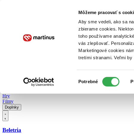
Doručenie
Kníhkupectvá
Knihovrátok
Poukážky
Knižný blog
Kontakt
Môžeme pracovať s cooki
Aby sme vedeli, ako sa na 
zbierame cookies. Niektor
E-knihy
Audioknihy
Hry
Filmy
Knihy
Doplnky
toho používame analytické
vás zlepšovať. Personaliz
Vyhľadávanie
Marketingové cookies nám 
tretími stranami. Veľmi b
Prihlásiť
Vyhľadávanie
Výber
Knihy
Potrebné
P
súhlasu
E-knihy
Audioknihy
Hry
Filmy
Doplnky
Beletria