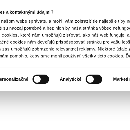
es a kontaktnými údajmi?
našom webe správate, a mohli vám zobraziť tie najlepšie tipy n
é sú naozaj potrebné a bez nich by naša stránka vôbec nefung
 cookies, ktoré nám umožňujú zisťovať, ako náš web funguje, a 
ačné cookies nám dovoľujú prispôsobovať stránku pre vašu lepši
zas umožňujú zobrazenie relevantnej reklamy. Niektoré údaje z
y nám pomohlo, keby sme mohli používať všetky tieto cookies. 
ersonalizačné
Analytické
Marketi