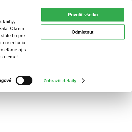
Povoliť všetko
a knihy,
ovala. Okrem
Odmietnuť
stále ho pre
u orientáciu.
dieľame aj s
Ďakujeme!
ngové
Zobraziť detaily