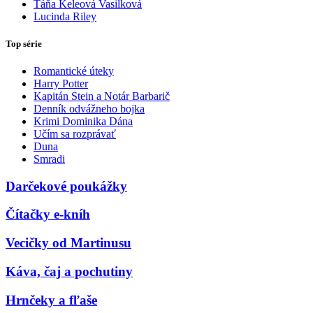
Táňa Keleová Vasilková
Lucinda Riley
Top série
Romantické úteky
Harry Potter
Kapitán Stein a Notár Barbarič
Denník odvážneho bojka
Krimi Dominika Dána
Učím sa rozprávať
Duna
Smradi
Darčekové poukážky
Čítačky e-kníh
Vecičky od Martinusu
Káva, čaj a pochutiny
Hrnčeky a fľaše