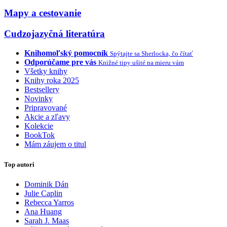
Mapy a cestovanie
Cudzojazyčná literatúra
Knihomoľský pomocník
Spýtajte sa Sherlocka, čo čítať
Odporúčame pre vás
Knižné tipy ušité na mieru vám
Všetky knihy
Knihy roka 2025
Bestsellery
Novinky
Pripravované
Akcie a zľavy
Kolekcie
BookTok
Mám záujem o titul
Top autori
Dominik Dán
Julie Caplin
Rebecca Yarros
Ana Huang
Sarah J. Maas