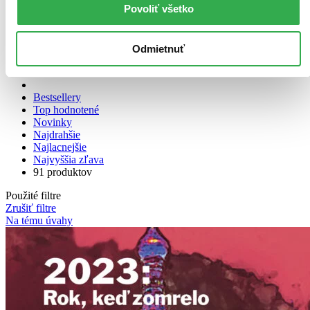
Zúžiť výber
Povoliť všetko
Zoradiť
Odmietnuť
Bestsellery
Top hodnotené
Novinky
Najdrahšie
Najlacnejšie
Najvyššia zľava
91 produktov
Použité filtre
Zrušiť filtre
Na tému úvahy