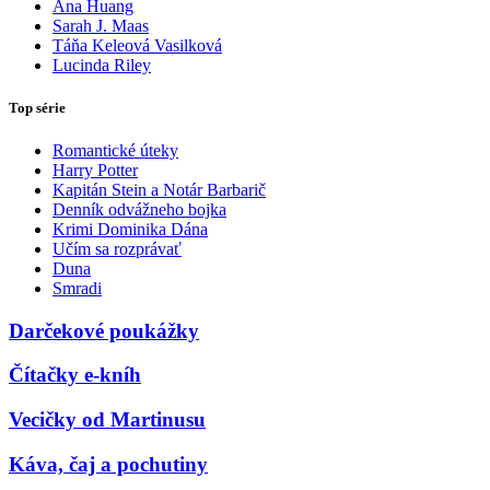
Ana Huang
Sarah J. Maas
Táňa Keleová Vasilková
Lucinda Riley
Top série
Romantické úteky
Harry Potter
Kapitán Stein a Notár Barbarič
Denník odvážneho bojka
Krimi Dominika Dána
Učím sa rozprávať
Duna
Smradi
Darčekové poukážky
Čítačky e-kníh
Vecičky od Martinusu
Káva, čaj a pochutiny