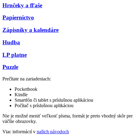
Hrnčeky a fľaše
Papiernictvo
Zápisníky a kalendáre
Hudba
LP platne
Puzzle
Prečítate na zariadeniach:
Pocketbook
Kindle
Smartfón či tablet s príslušnou aplikáciou
Počítač s príslušnou aplikáciou
Nie je možné meniť veľkosť písma, formát je preto vhodný skôr pre
väčšie obrazovky.
Viac informácií v
našich návodoch