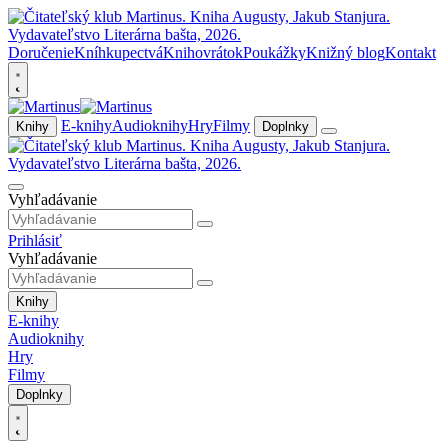
Doručenie
Kníhkupectvá
Knihovrátok
Poukážky
Knižný blog
Kontakt
E-knihy
Audioknihy
Hry
Filmy
Knihy
Doplnky
Vyhľadávanie
Prihlásiť
Vyhľadávanie
Knihy
E-knihy
Audioknihy
Hry
Filmy
Doplnky