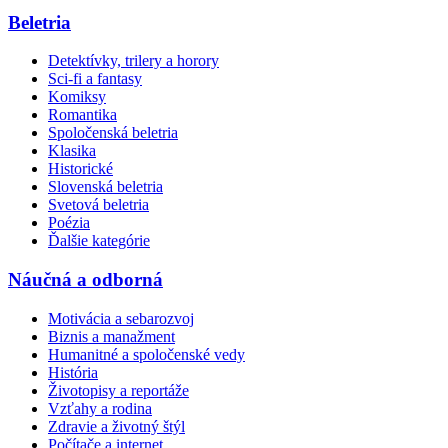
Beletria
Detektívky, trilery a horory
Sci-fi a fantasy
Komiksy
Romantika
Spoločenská beletria
Klasika
Historické
Slovenská beletria
Svetová beletria
Poézia
Ďalšie kategórie
Náučná a odborná
Motivácia a sebarozvoj
Biznis a manažment
Humanitné a spoločenské vedy
História
Životopisy a reportáže
Vzťahy a rodina
Zdravie a životný štýl
Počítače a internet