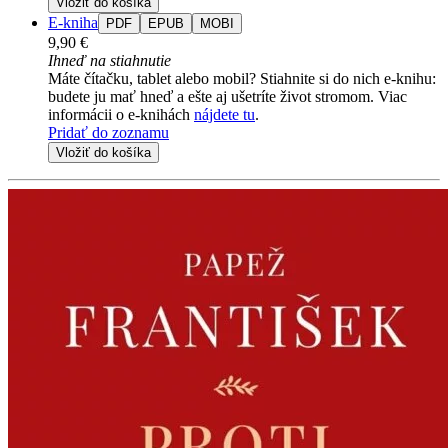
Vložiť do košíka
E-kniha
PDF
EPUB
MOBI
9,90 €
Ihneď na stiahnutie
Máte čítačku, tablet alebo mobil? Stiahnite si do nich e-knihu:
budete ju mať hneď a ešte aj ušetríte život stromom. Viac
informácii o e-knihách
nájdete tu
.
Pridať do zoznamu
Vložiť do košíka