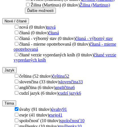
Žilina (Martinus) (0 titulov)
Žilina (Martinus)
Ďalšie možnosti
Nové / čítané
nová (0 titulov)
nová
čítaná (0 titulov)
čítaná
čítaná - výborný stav (0 titulov)
čítaná - výborný stav
čítaná - mierne opotrebovaná (0 titulov)
čítaná - mierne
opotrebovaná
čítané verzie vypredaných kníh (0 titulov)
čítané verzie
vypredaných kníh
Jazyk
čeština (52 titulov)
čeština
52
slovenčina (33 titulov)
slovenčina
33
angličtina (6 titulov)
angličtina
6
cudzí jazyk (6 titulov)
cudzí jazyk
6
Téma
úvahy (91 titulov)
úvahy
91
eseje (41 titulov)
eseje
41
spoločnosť (10 titulov)
spoločnosť
10
myšlienky (10 titulov)
myšlienky
10