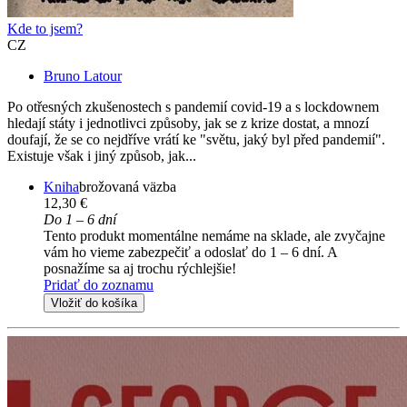
Kde to jsem?
CZ
Bruno Latour
Po otřesných zkušenostech s pandemií covid-19 a s lockdownem
hledají státy i jednotlivci způsoby, jak se z krize dostat, a mnozí
doufají, že se co nejdříve vrátí ke "světu, jaký byl před pandemií".
Existuje však i jiný způsob, jak...
Kniha
brožovaná väzba
12,30 €
Do 1 – 6 dní
Tento produkt momentálne nemáme na sklade, ale zvyčajne
vám ho vieme zabezpečiť a odoslať do 1 – 6 dní. A
posnažíme sa aj trochu rýchlejšie!
Pridať do zoznamu
Vložiť do košíka