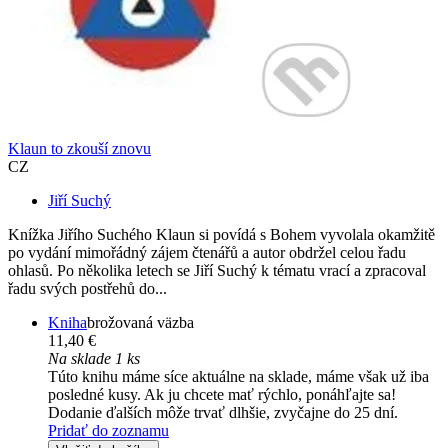
Klaun to zkouší znovu
CZ
Jiří Suchý
Knížka Jiřího Suchého Klaun si povídá s Bohem vyvolala okamžitě
po vydání mimořádný zájem čtenářů a autor obdržel celou řadu
ohlasů. Po několika letech se Jiří Suchý k tématu vrací a zpracoval
řadu svých postřehů do...
Kniha
brožovaná väzba
11,40 €
Na sklade 1 ks
Túto knihu máme síce aktuálne na sklade, máme však už iba
posledné kusy. Ak ju chcete mať rýchlo, ponáhľajte sa!
Dodanie ďalších môže trvať dlhšie, zvyčajne do 25 dní.
Pridať do zoznamu