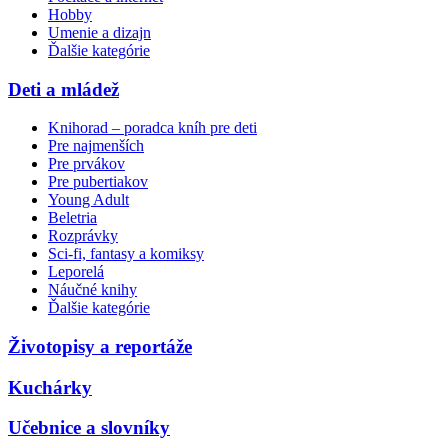
Hobby
Umenie a dizajn
Ďalšie kategórie
Deti a mládež
Knihorad – poradca kníh pre deti
Pre najmenších
Pre prvákov
Pre pubertiakov
Young Adult
Beletria
Rozprávky
Sci-fi, fantasy a komiksy
Leporelá
Náučné knihy
Ďalšie kategórie
Životopisy a reportáže
Kuchárky
Učebnice a slovníky