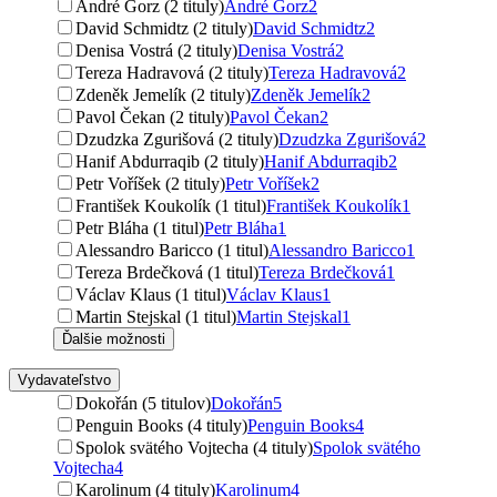
André Gorz (2 tituly)
André Gorz
2
David Schmidtz (2 tituly)
David Schmidtz
2
Denisa Vostrá (2 tituly)
Denisa Vostrá
2
Tereza Hadravová (2 tituly)
Tereza Hadravová
2
Zdeněk Jemelík (2 tituly)
Zdeněk Jemelík
2
Pavol Čekan (2 tituly)
Pavol Čekan
2
Dzudzka Zgurišová (2 tituly)
Dzudzka Zgurišová
2
Hanif Abdurraqib (2 tituly)
Hanif Abdurraqib
2
Petr Voříšek (2 tituly)
Petr Voříšek
2
František Koukolík (1 titul)
František Koukolík
1
Petr Bláha (1 titul)
Petr Bláha
1
Alessandro Baricco (1 titul)
Alessandro Baricco
1
Tereza Brdečková (1 titul)
Tereza Brdečková
1
Václav Klaus (1 titul)
Václav Klaus
1
Martin Stejskal (1 titul)
Martin Stejskal
1
Ďalšie možnosti
Vydavateľstvo
Dokořán (5 titulov)
Dokořán
5
Penguin Books (4 tituly)
Penguin Books
4
Spolok svätého Vojtecha (4 tituly)
Spolok svätého
Vojtecha
4
Karolinum (4 tituly)
Karolinum
4