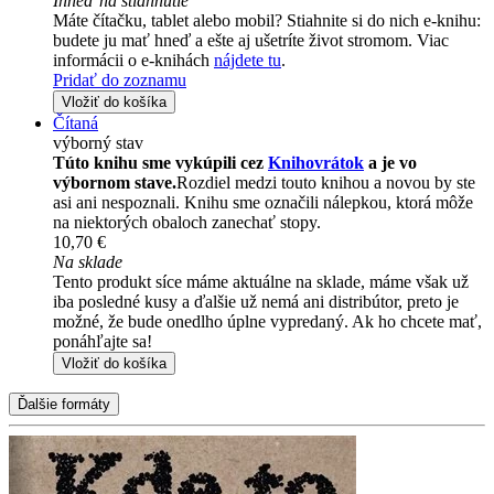
Ihneď na stiahnutie
Máte čítačku, tablet alebo mobil? Stiahnite si do nich e-knihu:
budete ju mať hneď a ešte aj ušetríte život stromom. Viac
informácii o e-knihách
nájdete tu
.
Pridať do zoznamu
Vložiť do košíka
Čítaná
výborný stav
Túto knihu sme vykúpili cez
Knihovrátok
a je vo
výbornom stave.
Rozdiel medzi touto knihou a novou by ste
asi ani nespoznali. Knihu sme označili nálepkou, ktorá môže
na niektorých obaloch zanechať stopy.
10,70 €
Na sklade
Tento produkt síce máme aktuálne na sklade, máme však už
iba posledné kusy a ďalšie už nemá ani distribútor, preto je
možné, že bude onedlho úplne vypredaný. Ak ho chcete mať,
ponáhľajte sa!
Vložiť do košíka
Ďalšie formáty