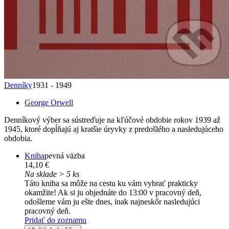
Denníky
1931 - 1949
George Orwell
Denníkový výber sa sústreďuje na kľúčové obdobie rokov 1939 až
1945, ktoré dopĺňajú aj kratšie úryvky z predošlého a nasledujúceho
obdobia.
Kniha
pevná väzba
14,10 €
Na sklade > 5 ks
Táto kniha sa môže na cestu ku vám vybrať prakticky
okamžite! Ak si ju objednáte do 13:00 v pracovný deň,
odošleme vám ju ešte dnes, inak najneskôr nasledujúci
pracovný deň.
Pridať do zoznamu