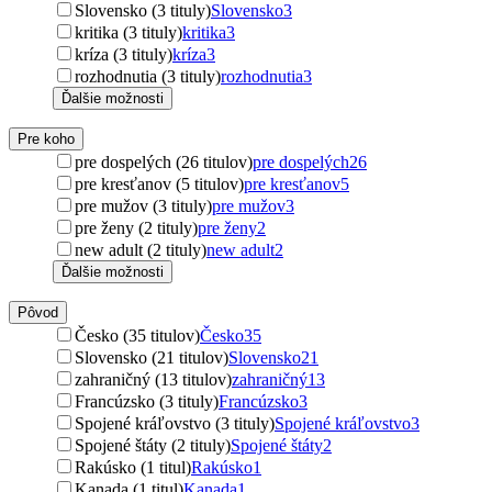
Slovensko (3 tituly)
Slovensko
3
kritika (3 tituly)
kritika
3
kríza (3 tituly)
kríza
3
rozhodnutia (3 tituly)
rozhodnutia
3
Ďalšie možnosti
Pre koho
pre dospelých (26 titulov)
pre dospelých
26
pre kresťanov (5 titulov)
pre kresťanov
5
pre mužov (3 tituly)
pre mužov
3
pre ženy (2 tituly)
pre ženy
2
new adult (2 tituly)
new adult
2
Ďalšie možnosti
Pôvod
Česko (35 titulov)
Česko
35
Slovensko (21 titulov)
Slovensko
21
zahraničný (13 titulov)
zahraničný
13
Francúzsko (3 tituly)
Francúzsko
3
Spojené kráľovstvo (3 tituly)
Spojené kráľovstvo
3
Spojené štáty (2 tituly)
Spojené štáty
2
Rakúsko (1 titul)
Rakúsko
1
Kanada (1 titul)
Kanada
1