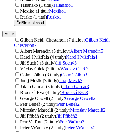
Taliansko (1 titul)
Taliansko
1
Mexiko (1 titul)
Mexiko
1
Rusko (1 titul)
Rusko
1
Ďalšie možnosti
Autor
Gilbert Keith Chesterton (7 titulov)
Gilbert Keith
Chesterton
7
Albert Marenčin (5 titulov)
Albert Marenčin
5
Karel Hvížďala (4 tituly)
Karel Hvížďala
4
Jiří Suchý (3 tituly)
Jiří Suchý
3
Václav Cílek (3 tituly)
Václav Cílek
3
Colm Tóibín (3 tituly)
Colm Tóibín
3
Juraj Mesík (3 tituly)
Juraj Mesík
3
Jakub Garčár (3 tituly)
Jakub Garčár
3
Brodská Eva (3 tituly)
Brodská Eva
3
George Orwell (2 tituly)
George Orwell
2
Petr Beneš (2 tituly)
Petr Beneš
2
Miroslav Marcelli (2 tituly)
Miroslav Marcelli
2
Jiří Přibáň (2 tituly)
Jiří Přibáň
2
Petr Vaďura (2 tituly)
Petr Vaďura
2
Peter Vršanský (2 tituly)
Peter Vršanský
2