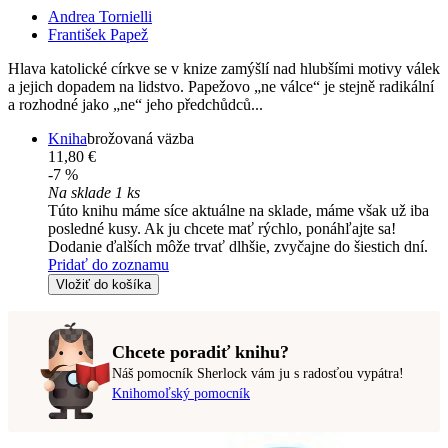
Andrea Tornielli
František Papež
Hlava katolické církve se v knize zamýšlí nad hlubšími motivy válek
a jejich dopadem na lidstvo. Papežovo „ne válce“ je stejně radikální
a rozhodné jako „ne“ jeho předchůdců...
Kniha
brožovaná väzba
11,80 €
-7 %
Na sklade 1 ks
Túto knihu máme síce aktuálne na sklade, máme však už iba
posledné kusy. Ak ju chcete mať rýchlo, ponáhľajte sa!
Dodanie ďalších môže trvať dlhšie, zvyčajne do šiestich dní.
Pridať do zoznamu
Vložiť do košíka
Chcete poradiť knihu?
Náš pomocník Sherlock vám ju s radosťou vypátra!
Knihomoľský pomocník