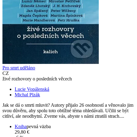
Pro smrt uděláno
CZ
živé rozhovory o posledních věcech
Lucie Vopálenská
Michal Plzák
Jak se dá o smrti mluvit? Autory přijalo 26 osobností a věnovalo jim
svou důvěru, aby spolu toto obtížné téma ohledávali. Učilii se být
citliví, ale neodbytní. Zveme vás, abyste s námi ztratili strach....
Kniha
pevná väzba
29,80 €