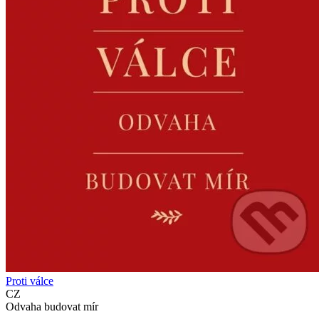
Proti válce
CZ
Odvaha budovat mír