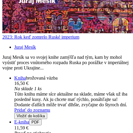
2023: Rok keď zomrelo Ruské imperium
Juraj Mesík
Juraj Mesík sa vo svojej knihe zamýšľa nad tým, kam by mohol
vyústiť proces vnútorného rozpadu Ruska po porážke v imperiálnej
vojne proti Ukrajine...
Kniha
brožovaná väzba
16,50 €
Na sklade 1 ks
Túto knihu máme síce aktuálne na sklade, máme však už iba
posledné kusy. Ak ju chcete mať rýchlo, ponáhľajte sa!
Dodanie ďalších môže trvať dlhšie, zvyčajne do štyroch dní.
Pridať do zoznamu
Vložiť do košíka
E-kniha
PDF
11,59 €