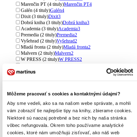
Marenčin PT (4 tituly)
Marenčin PT
4
Galén (4 tituly)
Galén
4
Dixit (3 tituly)
Dixit
3
Dobrá kniha (3 tituly)
Dobrá kniha
3
Academia (3 tituly)
Academia
3
Premedia (2 tituly)
Premedia
2
Vyšehrad (2 tituly)
Vyšehrad
2
Mladá fronta (2 tituly)
Mladá fronta
2
Malvern (2 tituly)
Malvern
2
W PRESS (2 tituly)
W PRESS
2
Triton (2 tituly)
Triton
2
Olympia (2 tituly)
Olympia
2
Kant (2 tituly)
Kant
2
Kalich (2 tituly)
Kalich
2
Karmelitánské nakladatelství (2 tituly)
Karmelitánské
Môžeme pracovať s cookies a kontaktnými údajmi?
nakladatelství
2
Revolver Revue (2 tituly)
Revolver Revue
2
Aby sme vedeli, ako sa na našom webe správate, a mohli
Větrné mlýny (2 tituly)
Větrné mlýny
2
vám zobraziť tie najlepšie tipy na knihy, zbierame cookies.
Nestor (2 tituly)
Nestor
2
Niektoré sú naozaj potrebné a bez nich by naša stránka
Nová beseda (2 tituly)
Nová beseda
2
vôbec nefungovala. Okrem toho používame analytické
Apart, Display, Kapitál (2 tituly)
Apart, Display, Kapitál
2
EZEN (2 tituly)
EZEN
2
cookies, ktoré nám umožňujú zisťovať, ako náš web