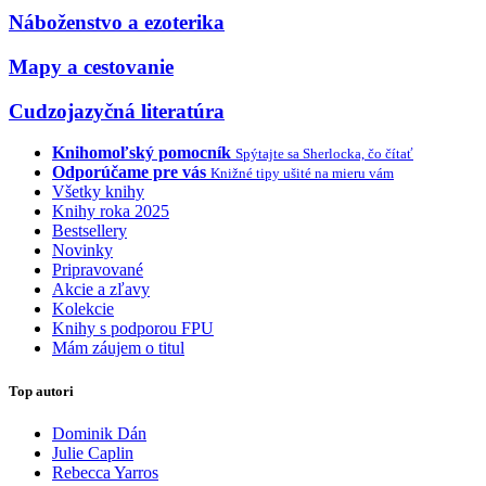
Náboženstvo a ezoterika
Mapy a cestovanie
Cudzojazyčná literatúra
Knihomoľský pomocník
Spýtajte sa Sherlocka, čo čítať
Odporúčame pre vás
Knižné tipy ušité na mieru vám
Všetky knihy
Knihy roka 2025
Bestsellery
Novinky
Pripravované
Akcie a zľavy
Kolekcie
Knihy s podporou FPU
Mám záujem o titul
Top autori
Dominik Dán
Julie Caplin
Rebecca Yarros