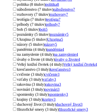
politika (8 titulov)
politika
8
náboženstvo (7 titulov)
náboženstvo
7
rozhovory (7 titulov)
rozhovory
7
teológia (7 titulov)
teológia
7
príhody (7 titulov)
príhody
7
boh (5 titulov)
boh
5
poznámky (5 titulov)
poznámky
5
Ukrajina (5 titulov)
Ukrajina
5
názory (5 titulov)
názory
5
pandémia (4 tituly)
pandémia
4
na zamyslenie (4 tituly)
na zamyslenie
4
úvahy o živote (4 tituly)
úvahy o živote
4
Velký knižní čtvrtek (4 tituly)
Velký knižní čtvrtek
4
kresťanstvo (3 tituly)
kresťanstvo
3
cvičenie (3 tituly)
cvičenie
3
vzťahy (3 tituly)
vzťahy
3
rakovina (3 tituly)
rakovina
3
novinári (3 tituly)
novinári
3
spomienky (3 tituly)
spomienky
3
krajiny (3 tituly)
krajiny
3
duchovný život (3 tituly)
duchovný život
3
filozofické smery (3 tituly)
filozofické smery
3