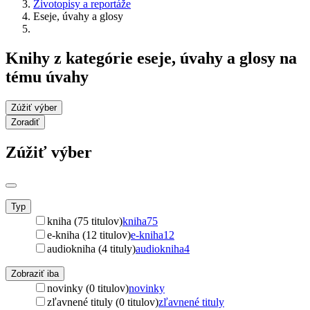
Životopisy a reportáže
Eseje, úvahy a glosy
Knihy z kategórie eseje, úvahy a glosy na
tému úvahy
Zúžiť výber
Zoradiť
Zúžiť výber
Typ
kniha (75 titulov)
kniha
75
e-kniha (12 titulov)
e-kniha
12
audiokniha (4 tituly)
audiokniha
4
Zobraziť iba
novinky (0 titulov)
novinky
zľavnené tituly (0 titulov)
zľavnené tituly