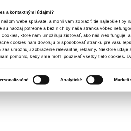
es a kontaktnými údajmi?
našom webe správate, a mohli vám zobraziť tie najlepšie tipy n
é sú naozaj potrebné a bez nich by naša stránka vôbec nefung
 cookies, ktoré nám umožňujú zisťovať, ako náš web funguje, a 
ačné cookies nám dovoľujú prispôsobovať stránku pre vašu lepši
zas umožňujú zobrazenie relevantnej reklamy. Niektoré údaje z
y nám pomohlo, keby sme mohli používať všetky tieto cookies. 
ersonalizačné
Analytické
Marketi