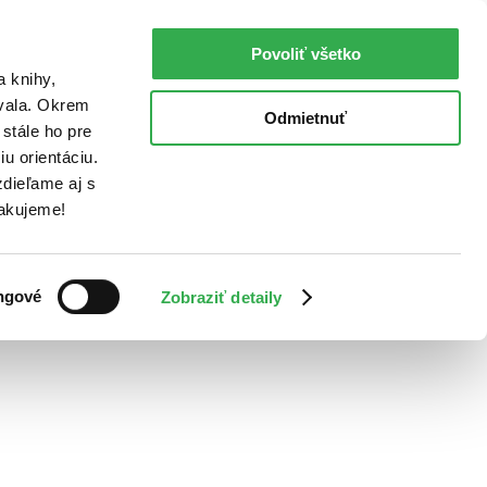
Povoliť všetko
a knihy,
ovala. Okrem
Odmietnuť
stále ho pre
u orientáciu.
dieľame aj s
Ďakujeme!
ngové
Zobraziť detaily