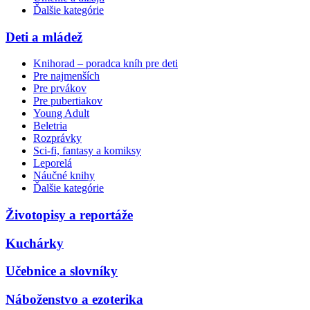
Ďalšie kategórie
Deti a mládež
Knihorad – poradca kníh pre deti
Pre najmenších
Pre prvákov
Pre pubertiakov
Young Adult
Beletria
Rozprávky
Sci-fi, fantasy a komiksy
Leporelá
Náučné knihy
Ďalšie kategórie
Životopisy a reportáže
Kuchárky
Učebnice a slovníky
Náboženstvo a ezoterika