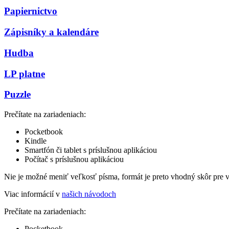
Papiernictvo
Zápisníky a kalendáre
Hudba
LP platne
Puzzle
Prečítate na zariadeniach:
Pocketbook
Kindle
Smartfón či tablet s príslušnou aplikáciou
Počítač s príslušnou aplikáciou
Nie je možné meniť veľkosť písma, formát je preto vhodný skôr pre 
Viac informácií v
našich návodoch
Prečítate na zariadeniach:
Pocketbook