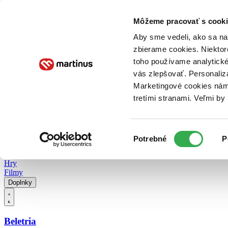
Doručenie
Kníhkupectvá
Knihovrátok
Poukážky
Knižný blog
Kontakt
Môžeme pracovať s cooki
Aby sme vedeli, ako sa na 
zbierame cookies. Niektor
E-knihy
Audioknihy
Hry
Filmy
Knihy
Doplnky
toho používame analytické
vás zlepšovať. Personaliz
Vyhľadávanie
Marketingové cookies nám 
tretími stranami. Veľmi b
Prihlásiť
Vyhľadávanie
Výber
Knihy
Potrebné
P
súhlasu
E-knihy
Audioknihy
Hry
Filmy
Doplnky
Beletria