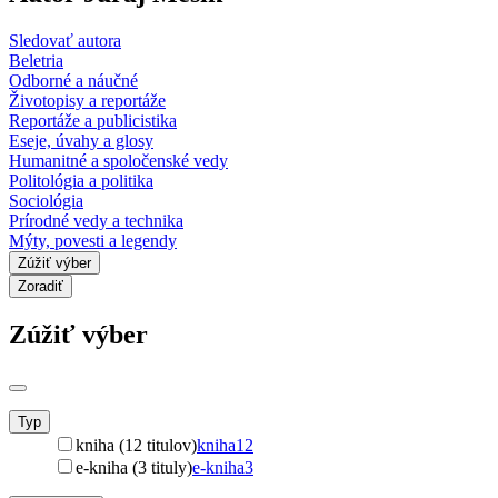
Sledovať autora
Beletria
Odborné a náučné
Životopisy a reportáže
Reportáže a publicistika
Eseje, úvahy a glosy
Humanitné a spoločenské vedy
Politológia a politika
Sociológia
Prírodné vedy a technika
Mýty, povesti a legendy
Zúžiť výber
Zoradiť
Zúžiť výber
Typ
kniha (12 titulov)
kniha
12
e-kniha (3 tituly)
e-kniha
3