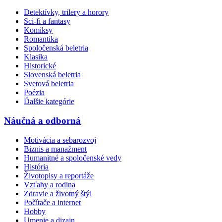
Detektívky, trilery a horory
Sci-fi a fantasy
Komiksy
Romantika
Spoločenská beletria
Klasika
Historické
Slovenská beletria
Svetová beletria
Poézia
Ďalšie kategórie
Náučná a odborná
Motivácia a sebarozvoj
Biznis a manažment
Humanitné a spoločenské vedy
História
Životopisy a reportáže
Vzťahy a rodina
Zdravie a životný štýl
Počítače a internet
Hobby
Umenie a dizajn