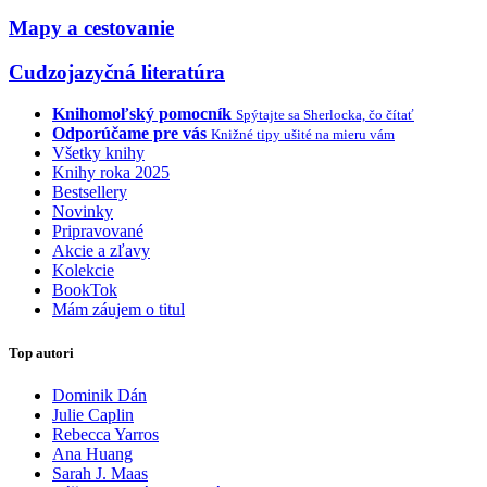
Mapy a cestovanie
Cudzojazyčná literatúra
Knihomoľský pomocník
Spýtajte sa Sherlocka, čo čítať
Odporúčame pre vás
Knižné tipy ušité na mieru vám
Všetky knihy
Knihy roka 2025
Bestsellery
Novinky
Pripravované
Akcie a zľavy
Kolekcie
BookTok
Mám záujem o titul
Top autori
Dominik Dán
Julie Caplin
Rebecca Yarros
Ana Huang
Sarah J. Maas