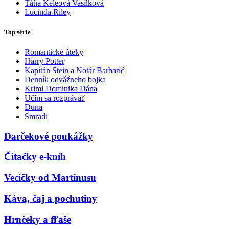
Táňa Keleová Vasilková
Lucinda Riley
Top série
Romantické úteky
Harry Potter
Kapitán Stein a Notár Barbarič
Denník odvážneho bojka
Krimi Dominika Dána
Učím sa rozprávať
Duna
Smradi
Darčekové poukážky
Čítačky e-kníh
Vecičky od Martinusu
Káva, čaj a pochutiny
Hrnčeky a fľaše