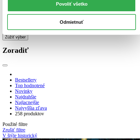
Audiokniha: CD (5 titulov)
Audiokniha: CD
5
Povoliť všetko
Audiokniha: MP3 (5 titulov)
Audiokniha: MP3
5
E-kniha: EPUB (Adobe DRM) (5 titulov)
E-kniha: EPUB
(Adobe DRM)
5
Odmietnuť
Ďalšie možnosti
Zúžiť výber
Zoradiť
Bestsellery
Top hodnotené
Novinky
Najdrahšie
Najlacnejšie
Najvyššia zľava
258 produktov
Použité filtre
Zrušiť filtre
V štýle historický