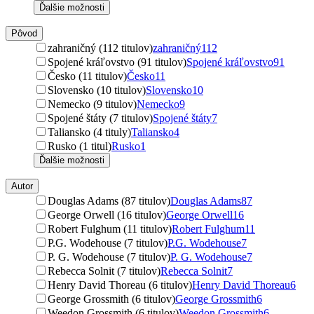
Ďalšie možnosti
Pôvod
zahraničný (112 titulov)
zahraničný
112
Spojené kráľovstvo (91 titulov)
Spojené kráľovstvo
91
Česko (11 titulov)
Česko
11
Slovensko (10 titulov)
Slovensko
10
Nemecko (9 titulov)
Nemecko
9
Spojené štáty (7 titulov)
Spojené štáty
7
Taliansko (4 tituly)
Taliansko
4
Rusko (1 titul)
Rusko
1
Ďalšie možnosti
Autor
Douglas Adams (87 titulov)
Douglas Adams
87
George Orwell (16 titulov)
George Orwell
16
Robert Fulghum (11 titulov)
Robert Fulghum
11
P.G. Wodehouse (7 titulov)
P.G. Wodehouse
7
P. G. Wodehouse (7 titulov)
P. G. Wodehouse
7
Rebecca Solnit (7 titulov)
Rebecca Solnit
7
Henry David Thoreau (6 titulov)
Henry David Thoreau
6
George Grossmith (6 titulov)
George Grossmith
6
Weedon Grossmith (6 titulov)
Weedon Grossmith
6