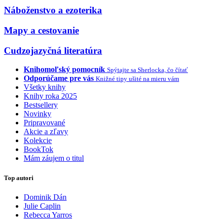
Náboženstvo a ezoterika
Mapy a cestovanie
Cudzojazyčná literatúra
Knihomoľský pomocník
Spýtajte sa Sherlocka, čo čítať
Odporúčame pre vás
Knižné tipy ušité na mieru vám
Všetky knihy
Knihy roka 2025
Bestsellery
Novinky
Pripravované
Akcie a zľavy
Kolekcie
BookTok
Mám záujem o titul
Top autori
Dominik Dán
Julie Caplin
Rebecca Yarros