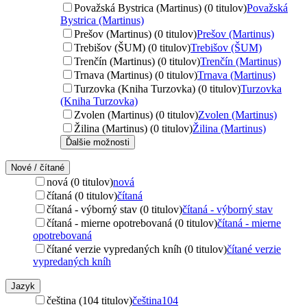
Považská Bystrica (Martinus) (0 titulov)
Považská
Bystrica (Martinus)
Prešov (Martinus) (0 titulov)
Prešov (Martinus)
Trebišov (ŠUM) (0 titulov)
Trebišov (ŠUM)
Trenčín (Martinus) (0 titulov)
Trenčín (Martinus)
Trnava (Martinus) (0 titulov)
Trnava (Martinus)
Turzovka (Kniha Turzovka) (0 titulov)
Turzovka
(Kniha Turzovka)
Zvolen (Martinus) (0 titulov)
Zvolen (Martinus)
Žilina (Martinus) (0 titulov)
Žilina (Martinus)
Ďalšie možnosti
Nové / čítané
nová (0 titulov)
nová
čítaná (0 titulov)
čítaná
čítaná - výborný stav (0 titulov)
čítaná - výborný stav
čítaná - mierne opotrebovaná (0 titulov)
čítaná - mierne
opotrebovaná
čítané verzie vypredaných kníh (0 titulov)
čítané verzie
vypredaných kníh
Jazyk
čeština (104 titulov)
čeština
104