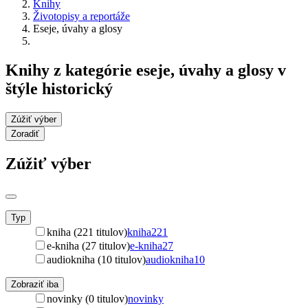
Knihy
Životopisy a reportáže
Eseje, úvahy a glosy
Knihy z kategórie eseje, úvahy a glosy v
štýle historický
Zúžiť výber
Zoradiť
Zúžiť výber
Typ
kniha (221 titulov)
kniha
221
e-kniha (27 titulov)
e-kniha
27
audiokniha (10 titulov)
audiokniha
10
Zobraziť iba
novinky (0 titulov)
novinky