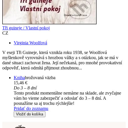
Tři guineje / Vlastní pokoj
CZ
Virginia Woolfová
V eseji Tři Guineje, která vznikla roku 1938, se Woolfová
myšlenkově vyrovnává s hrozbou války a s otázkou, jak se má v
dané situaci zachovat žena. Její nečekaná, pro mnohé provokativní
odpověď, která odmítá přijmout zhoubnou...
Kniha
brožovaná väzba
15,46 €
Do 3 – 8 dní
Tento produkt momentálne nemáme na sklade, ale zvyčajne
vám ho vieme zabezpečiť a odoslať do 3 – 8 dní. A
posnažíme sa aj trochu rýchlejšie!
Pridať do zoznamu
Vložiť do košíka