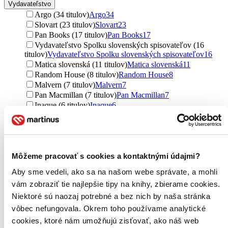
Vydavateľstvo
Argo (34 titulov)
Argo
34
Slovart (23 titulov)
Slovart
23
Pan Books (17 titulov)
Pan Books
17
Vydavateľstvo Spolku slovenských spisovateľov (16
titulov)
Vydavateľstvo Spolku slovenských spisovateľov
16
Matica slovenská (11 titulov)
Matica slovenská
11
Random House (8 titulov)
Random House
8
Malvern (7 titulov)
Malvern
7
Pan Macmillan (7 titulov)
Pan Macmillan
7
Inaque (6 titulov)
Inaque
6
Academia (6 titulov)
Academia
6
Tympanum (6 titulov)
Tympanum
6
Kalligram (5 titulov)
Kalligram
5
Penguin Books (5 titulov)
Penguin Books
5
Môžeme pracovať s cookies a kontaktnými údajmi?
W PRESS (4 tituly)
W PRESS
4
Vintage (4 tituly)
Vintage
4
Aby sme vedeli, ako sa na našom webe správate, a mohli
N Press (3 tituly)
N Press
3
vám zobraziť tie najlepšie tipy na knihy, zbierame cookies.
Prostor (3 tituly)
Prostor
3
Niektoré sú naozaj potrebné a bez nich by naša stránka
OIKOYMENH (3 tituly)
OIKOYMENH
3
Granta Books (3 tituly)
Granta Books
3
vôbec nefungovala. Okrem toho používame analytické
Almi (3 tituly)
Almi
3
cookies, ktoré nám umožňujú zisťovať, ako náš web
Kein + Aber (3 tituly)
Kein + Aber
3