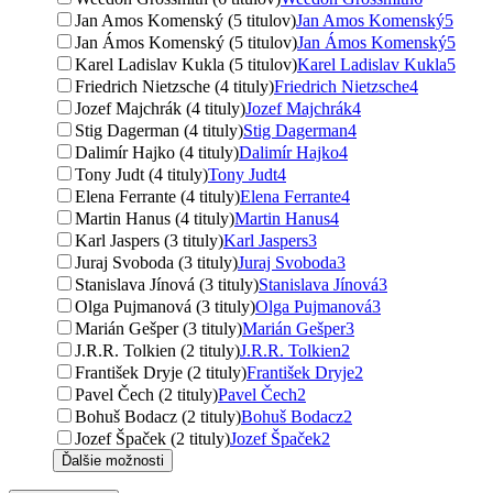
Jan Amos Komenský (5 titulov)
Jan Amos Komenský
5
Jan Ámos Komenský (5 titulov)
Jan Ámos Komenský
5
Karel Ladislav Kukla (5 titulov)
Karel Ladislav Kukla
5
Friedrich Nietzsche (4 tituly)
Friedrich Nietzsche
4
Jozef Majchrák (4 tituly)
Jozef Majchrák
4
Stig Dagerman (4 tituly)
Stig Dagerman
4
Dalimír Hajko (4 tituly)
Dalimír Hajko
4
Tony Judt (4 tituly)
Tony Judt
4
Elena Ferrante (4 tituly)
Elena Ferrante
4
Martin Hanus (4 tituly)
Martin Hanus
4
Karl Jaspers (3 tituly)
Karl Jaspers
3
Juraj Svoboda (3 tituly)
Juraj Svoboda
3
Stanislava Jínová (3 tituly)
Stanislava Jínová
3
Olga Pujmanová (3 tituly)
Olga Pujmanová
3
Marián Gešper (3 tituly)
Marián Gešper
3
J.R.R. Tolkien (2 tituly)
J.R.R. Tolkien
2
František Dryje (2 tituly)
František Dryje
2
Pavel Čech (2 tituly)
Pavel Čech
2
Bohuš Bodacz (2 tituly)
Bohuš Bodacz
2
Jozef Špaček (2 tituly)
Jozef Špaček
2
Ďalšie možnosti