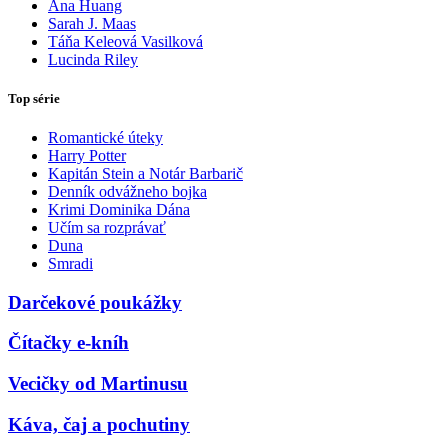
Ana Huang
Sarah J. Maas
Táňa Keleová Vasilková
Lucinda Riley
Top série
Romantické úteky
Harry Potter
Kapitán Stein a Notár Barbarič
Denník odvážneho bojka
Krimi Dominika Dána
Učím sa rozprávať
Duna
Smradi
Darčekové poukážky
Čítačky e-kníh
Vecičky od Martinusu
Káva, čaj a pochutiny