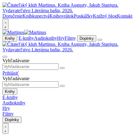
Doručenie
Kníhkupectvá
Knihovrátok
Poukážky
Knižný blog
Kontakt
E-knihy
Audioknihy
Hry
Filmy
Knihy
Doplnky
Vyhľadávanie
Prihlásiť
Vyhľadávanie
Knihy
E-knihy
Audioknihy
Hry
Filmy
Doplnky