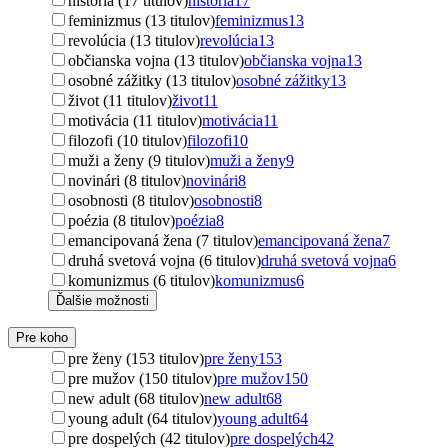
história (17 titulov)
história
17
feminizmus (13 titulov)
feminizmus
13
revolúcia (13 titulov)
revolúcia
13
občianska vojna (13 titulov)
občianska vojna
13
osobné zážitky (13 titulov)
osobné zážitky
13
život (11 titulov)
život
11
motivácia (11 titulov)
motivácia
11
filozofi (10 titulov)
filozofi
10
muži a ženy (9 titulov)
muži a ženy
9
novinári (8 titulov)
novinári
8
osobnosti (8 titulov)
osobnosti
8
poézia (8 titulov)
poézia
8
emancipovaná žena (7 titulov)
emancipovaná žena
7
druhá svetová vojna (6 titulov)
druhá svetová vojna
6
komunizmus (6 titulov)
komunizmus
6
Ďalšie možnosti
Pre koho
pre ženy (153 titulov)
pre ženy
153
pre mužov (150 titulov)
pre mužov
150
new adult (68 titulov)
new adult
68
young adult (64 titulov)
young adult
64
pre dospelých (42 titulov)
pre dospelých
42