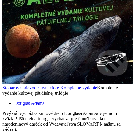
Stopárov sprievodca galaxiou: Kompletné vydanie
Kompletné
vydanie kultovej päťdielnej trilógie
Douglas Adams
Prvýkrát vychádza kultové dielo Douglasa Adamsa v jednom
zväzku! Päťdielna trilógia vychádza pre fanúšikov ako
narodeninový darček od Vydavateľstva SLOVART k nášmu (a
vášmu)...