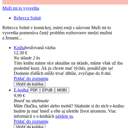
Muži mi to vysvetlia
Rebecca Solnit
Rebecca Solnit v komickej, ostrej eseji s názvom Muži mi to
vysvetlia pomenúva častý problém rozhovorov medzi mužmi
a ženami...
Kniha
brožovaná väzba
12,30 €
Na sklade 2 ks
Túto knihu máme síce aktuálne na sklade, máme však už iba
posledné kusy. Ak ju chcete mať rýchlo, ponáhľajte sa!
Dodanie ďalších môže trvať dlhšie, zvyčajne do 8 dní.
Pridať do zoznamu
Vložiť do košíka
E-kniha
PDF
EPUB
MOBI
9,99 €
Ihneď na stiahnutie
Máte čítačku, tablet alebo mobil? Stiahnite si do nich e-knihu:
budete ju mať hneď a ešte aj ušetríte život stromom. Viac
informácii o e-knihách
nájdete tu
.
Pridať do zoznamu
Vložiť do košíka