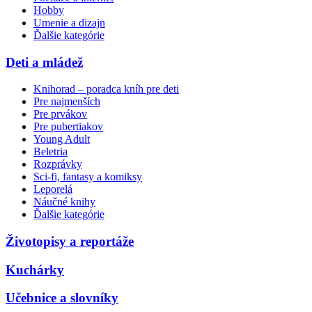
Hobby
Umenie a dizajn
Ďalšie kategórie
Deti a mládež
Knihorad – poradca kníh pre deti
Pre najmenších
Pre prvákov
Pre pubertiakov
Young Adult
Beletria
Rozprávky
Sci-fi, fantasy a komiksy
Leporelá
Náučné knihy
Ďalšie kategórie
Životopisy a reportáže
Kuchárky
Učebnice a slovníky