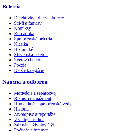
Beletria
Detektívky, trilery a horory
Sci-fi a fantasy
Komiksy
Romantika
Spoločenská beletria
Klasika
Historické
Slovenská beletria
Svetová beletria
Poézia
Ďalšie kategórie
Náučná a odborná
Motivácia a sebarozvoj
Biznis a manažment
Humanitné a spoločenské vedy
História
Životopisy a reportáže
Vzťahy a rodina
Zdravie a životný štýl
Počítače a internet