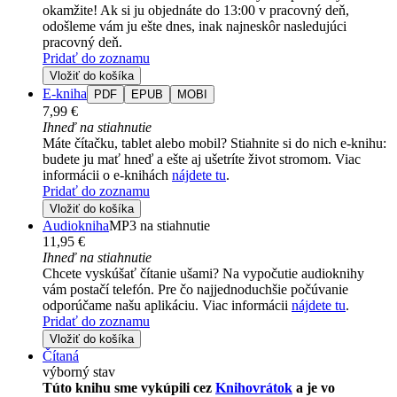
okamžite! Ak si ju objednáte do 13:00 v pracovný deň,
odošleme vám ju ešte dnes, inak najneskôr nasledujúci
pracovný deň.
Pridať do zoznamu
Vložiť do košíka
E-kniha
PDF
EPUB
MOBI
7,99 €
Ihneď na stiahnutie
Máte čítačku, tablet alebo mobil? Stiahnite si do nich e-knihu:
budete ju mať hneď a ešte aj ušetríte život stromom. Viac
informácii o e-knihách
nájdete tu
.
Pridať do zoznamu
Vložiť do košíka
Audiokniha
MP3 na stiahnutie
11,95 €
Ihneď na stiahnutie
Chcete vyskúšať čítanie ušami? Na vypočutie audioknihy
vám postačí telefón. Pre čo najjednoduchšie počúvanie
odporúčame našu aplikáciu. Viac informácii
nájdete tu
.
Pridať do zoznamu
Vložiť do košíka
Čítaná
výborný stav
Túto knihu sme vykúpili cez
Knihovrátok
a je vo