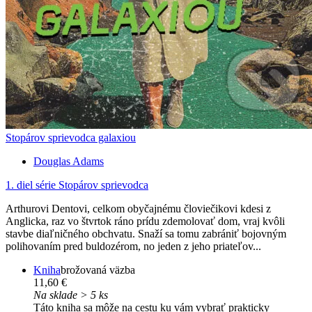
Stopárov sprievodca galaxiou
Douglas Adams
1. diel série
Stopárov sprievodca
Arthurovi Dentovi, celkom obyčajnému človiečikovi kdesi z
Anglicka, raz vo štvrtok ráno prídu zdemolovať dom, vraj kvôli
stavbe diaľničného obchvatu. Snaží sa tomu zabrániť bojovným
polihovaním pred buldozérom, no jeden z jeho priateľov...
Kniha
brožovaná väzba
11,60 €
Na sklade > 5 ks
Táto kniha sa môže na cestu ku vám vybrať prakticky