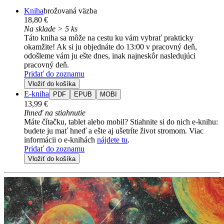
Kniha
brožovaná väzba
18,80 €
Na sklade > 5 ks
Táto kniha sa môže na cestu ku vám vybrať prakticky
okamžite! Ak si ju objednáte do 13:00 v pracovný deň,
odošleme vám ju ešte dnes, inak najneskôr nasledujúci
pracovný deň.
Pridať do zoznamu
Vložiť do košíka
E-kniha
PDF
EPUB
MOBI
13,99 €
Ihneď na stiahnutie
Máte čítačku, tablet alebo mobil? Stiahnite si do nich e-knihu:
budete ju mať hneď a ešte aj ušetríte život stromom. Viac
informácii o e-knihách
nájdete tu
.
Pridať do zoznamu
Vložiť do košíka