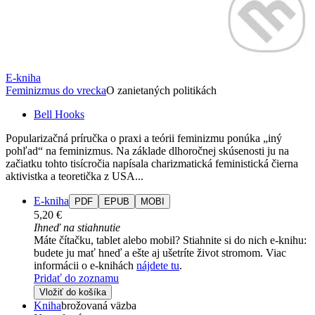
E-kniha
Feminizmus do vrecka
O zanietaných politikách
Bell Hooks
Popularizačná príručka o praxi a teórii feminizmu ponúka „iný
pohľad“ na feminizmus. Na základe dlhoročnej skúsenosti ju na
začiatku tohto tisícročia napísala charizmatická feministická čierna
aktivistka a teoretička z USA...
E-kniha
PDF
EPUB
MOBI
5,20 €
Ihneď na stiahnutie
Máte čítačku, tablet alebo mobil? Stiahnite si do nich e-knihu:
budete ju mať hneď a ešte aj ušetríte život stromom. Viac
informácii o e-knihách
nájdete tu
.
Pridať do zoznamu
Vložiť do košíka
Kniha
brožovaná väzba