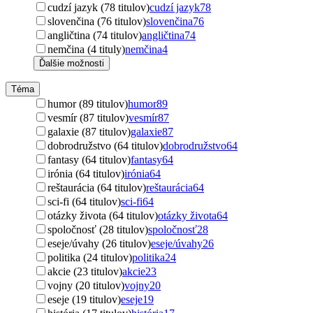
cudzí jazyk (78 titulov)
cudzí jazyk
78
slovenčina (76 titulov)
slovenčina
76
angličtina (74 titulov)
angličtina
74
nemčina (4 tituly)
nemčina
4
Ďalšie možnosti
Téma
humor (89 titulov)
humor
89
vesmír (87 titulov)
vesmír
87
galaxie (87 titulov)
galaxie
87
dobrodružstvo (64 titulov)
dobrodružstvo
64
fantasy (64 titulov)
fantasy
64
irónia (64 titulov)
irónia
64
reštaurácia (64 titulov)
reštaurácia
64
sci-fi (64 titulov)
sci-fi
64
otázky života (64 titulov)
otázky života
64
spoločnosť (28 titulov)
spoločnosť
28
eseje/úvahy (26 titulov)
eseje/úvahy
26
politika (24 titulov)
politika
24
akcie (23 titulov)
akcie
23
vojny (20 titulov)
vojny
20
eseje (19 titulov)
eseje
19