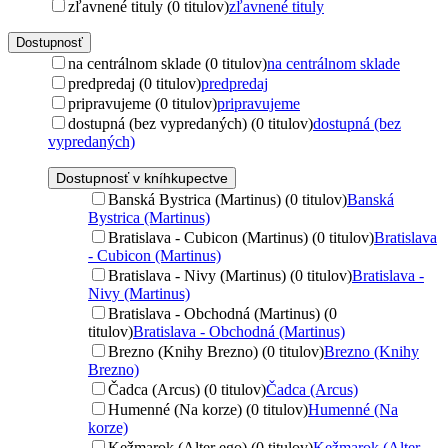
zľavnené tituly (0 titulov)
zľavnené tituly
Dostupnosť
na centrálnom sklade (0 titulov)
na centrálnom sklade
predpredaj (0 titulov)
predpredaj
pripravujeme (0 titulov)
pripravujeme
dostupná (bez vypredaných) (0 titulov)
dostupná (bez
vypredaných)
Dostupnosť v kníhkupectve
Banská Bystrica (Martinus) (0 titulov)
Banská
Bystrica (Martinus)
Bratislava - Cubicon (Martinus) (0 titulov)
Bratislava
- Cubicon (Martinus)
Bratislava - Nivy (Martinus) (0 titulov)
Bratislava -
Nivy (Martinus)
Bratislava - Obchodná (Martinus) (0
titulov)
Bratislava - Obchodná (Martinus)
Brezno (Knihy Brezno) (0 titulov)
Brezno (Knihy
Brezno)
Čadca (Arcus) (0 titulov)
Čadca (Arcus)
Humenné (Na korze) (0 titulov)
Humenné (Na
korze)
Kežmarok (Alter ego) (0 titulov)
Kežmarok (Alter