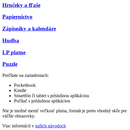
Hrnčeky a fľaše
Papiernictvo
Zápisníky a kalendáre
Hudba
LP platne
Puzzle
Prečítate na zariadeniach:
Pocketbook
Kindle
Smartfón či tablet s príslušnou aplikáciou
Počítač s príslušnou aplikáciou
Nie je možné meniť veľkosť písma, formát je preto vhodný skôr pre
väčšie obrazovky.
Viac informácií v
našich návodoch