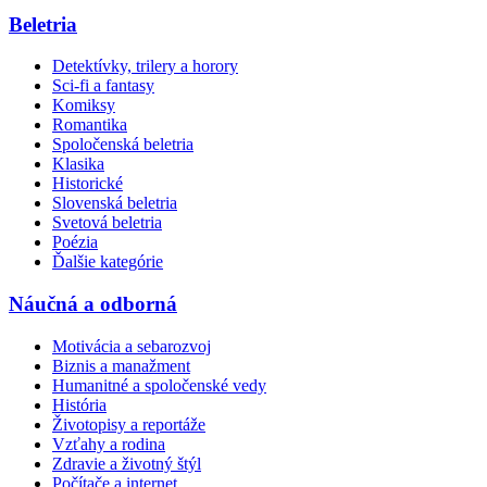
Beletria
Detektívky, trilery a horory
Sci-fi a fantasy
Komiksy
Romantika
Spoločenská beletria
Klasika
Historické
Slovenská beletria
Svetová beletria
Poézia
Ďalšie kategórie
Náučná a odborná
Motivácia a sebarozvoj
Biznis a manažment
Humanitné a spoločenské vedy
História
Životopisy a reportáže
Vzťahy a rodina
Zdravie a životný štýl
Počítače a internet