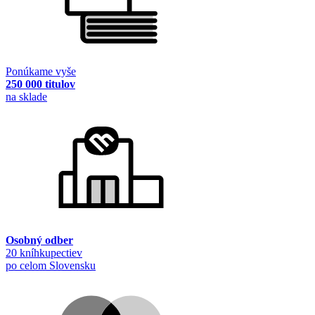
Ponúkame vyše
250 000 titulov
na sklade
Osobný odber
20 kníhkupectiev
po celom Slovensku