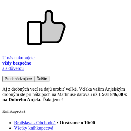
U nás nakupujete
vždy bezpečne
a s dôverou
Predchádzajúce
Ďalšie
Aj z drobných vecí sa dajú urobiť veľké. Vďaka vašim Anjelským
drobným ste pri nákupoch na Martinuse darovali už
1 501 846,00 €
na Dobrého Anjela
. Ďakujeme!
Kníhkupectvá
Bratislava - Obchodná
• Otvárame o 10:00
Všetky kníhkupectvá