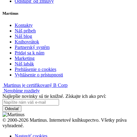
Odstúpiť od zmluvy
Martinus
Kontakty
Náš príbeh
Náš blog
Knihovrátok
Partnerský systém
Pridaj sa k nám
Marketing
Náš labák
Prehlásenie o cookies
Vyhlásenie o prístupnosti
Martinus je certifikovaný B Corp
Nerobíme rozdiely
Najlepšie novinky sú tie knižné. Získajte ich ako prví:
Odoslať
© 2000-2026 Martinus. Internetové kníhkupectvo. Všetky práva
vyhradené.
Nastaviť cookies