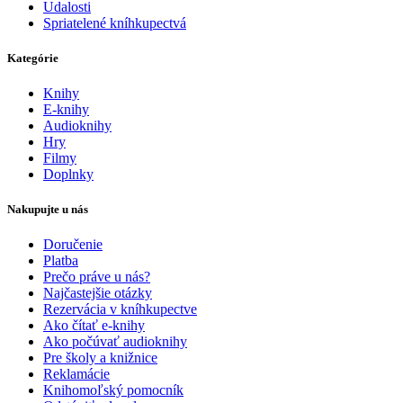
Udalosti
Spriatelené kníhkupectvá
Kategórie
Knihy
E-knihy
Audioknihy
Hry
Filmy
Doplnky
Nakupujte u nás
Doručenie
Platba
Prečo práve u nás?
Najčastejšie otázky
Rezervácia v kníhkupectve
Ako čítať e-knihy
Ako počúvať audioknihy
Pre školy a knižnice
Reklamácie
Knihomoľský pomocník