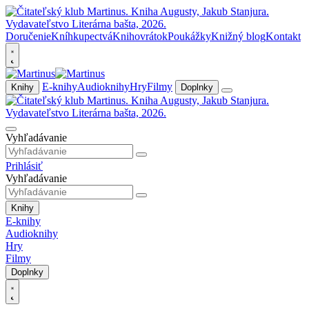
Doručenie
Kníhkupectvá
Knihovrátok
Poukážky
Knižný blog
Kontakt
E-knihy
Audioknihy
Hry
Filmy
Knihy
Doplnky
Vyhľadávanie
Prihlásiť
Vyhľadávanie
Knihy
E-knihy
Audioknihy
Hry
Filmy
Doplnky