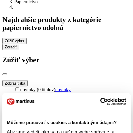
Papiernictvo
Najdrahšie produkty z kategórie
papiernictvo odolná
Zúžiť výber
Zoradiť
Zúžiť výber
Zobraziť iba
novinky (0 titulov)
novinky
zľavnené tituly (0 titulov)
zľavnené tituly
Dostupnosť
na centrálnom sklade (0 titulov)
na centrálnom sklade
predpredaj (0 titulov)
predpredaj
Môžeme pracovať s cookies a kontaktnými údajmi?
pripravujeme (0 titulov)
pripravujeme
dostupná (bez vypredaných) (0 titulov)
dostupná (bez
Aby sme vedeli, ako sa na našom webe správate, a