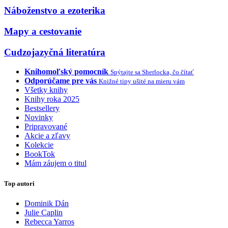
Náboženstvo a ezoterika
Mapy a cestovanie
Cudzojazyčná literatúra
Knihomoľský pomocník
Spýtajte sa Sherlocka, čo čítať
Odporúčame pre vás
Knižné tipy ušité na mieru vám
Všetky knihy
Knihy roka 2025
Bestsellery
Novinky
Pripravované
Akcie a zľavy
Kolekcie
BookTok
Mám záujem o titul
Top autori
Dominik Dán
Julie Caplin
Rebecca Yarros