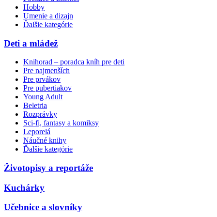
Hobby
Umenie a dizajn
Ďalšie kategórie
Deti a mládež
Knihorad – poradca kníh pre deti
Pre najmenších
Pre prvákov
Pre pubertiakov
Young Adult
Beletria
Rozprávky
Sci-fi, fantasy a komiksy
Leporelá
Náučné knihy
Ďalšie kategórie
Životopisy a reportáže
Kuchárky
Učebnice a slovníky