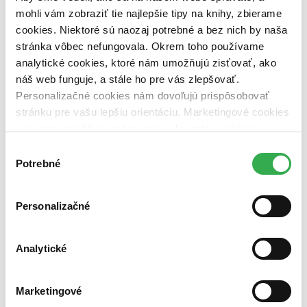
vypredaných)
mohli vám zobraziť tie najlepšie tipy na knihy, zbierame
cookies. Niektoré sú naozaj potrebné a bez nich by naša
Nové / čítané
nová (0 titulov)
nová
stránka vôbec nefungovala. Okrem toho používame
čítaná (0 titulov)
čítaná
analytické cookies, ktoré nám umožňujú zisťovať, ako
čítaná - výborný stav (0 titulov)
čítaná - výborný stav
náš web funguje, a stále ho pre vás zlepšovať.
čítaná - mierne opotrebovaná (0 titulov)
čítaná - mierne
Personalizačné cookies nám dovoľujú prispôsobovať
opotrebovaná
čítané verzie vypredaných kníh (0 titulov)
čítané verzie
stránku pre vašu lepšiu orientáciu. Marketingové cookies
vypredaných kníh
nám zas umožňujú zobrazenie relevantnej reklamy.
Niektoré údaje zdieľame aj s tretími stranami. Veľmi by
Výber
Zúžiť výber
nám pomohlo, keby sme mohli používať všetky tieto
Potrebné
súhlasu
Zoradiť
cookies. Ďakujeme!
Personalizačné
Bestsellery
Analytické
Top hodnotené
Novinky
Najdrahšie
Marketingové
Najlacnejšie
Najvyššia zľava