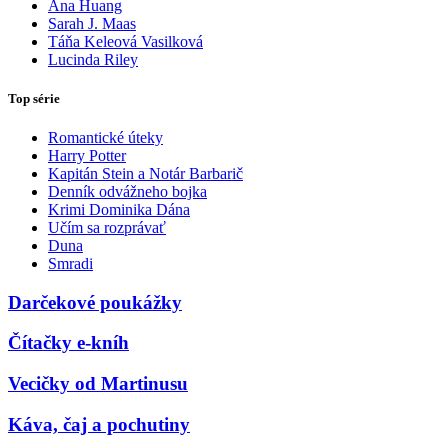
Ana Huang
Sarah J. Maas
Táňa Keleová Vasilková
Lucinda Riley
Top série
Romantické úteky
Harry Potter
Kapitán Stein a Notár Barbarič
Denník odvážneho bojka
Krimi Dominika Dána
Učím sa rozprávať
Duna
Smradi
Darčekové poukážky
Čítačky e-kníh
Vecičky od Martinusu
Káva, čaj a pochutiny