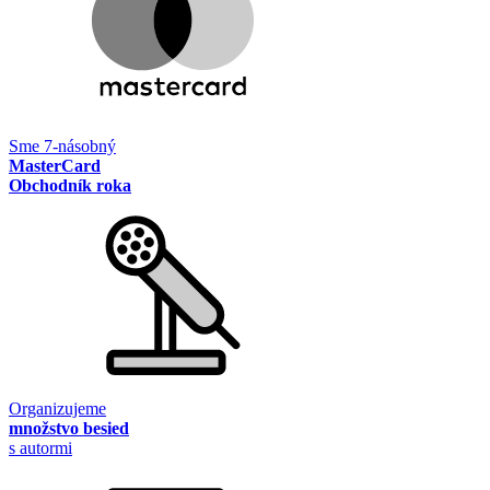
Sme 7-násobný
MasterCard
Obchodník roka
Organizujeme
množstvo besied
s autormi