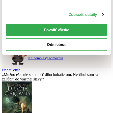
Použité filtre
Zobraziť detaily
Zrušiť filtre
Odolná
dostupné
Nebol nájdený
žiadny titul
vyhovujúci zadaným podmienkam.
Povoliť všetko
Skúste prosím zmeniť vyhľadávaný výraz.
Odmietnuť
Chcete poradiť knihu?
Náš pomocník Sherlock vám ju s radosťou vypátra!
Knihomoľský pomocník
Pridať citát
Možno ešte nie som dosť dlho bohatierom. Nestihol som sa
zaľúbiť do vlastnej slávy.