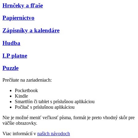
Hrnčeky a fľaše
Papiernictvo
Zápisníky a kalendáre
Hudba
LP platne
Puzzle
Prečítate na zariadeniach:
Pocketbook
Kindle
Smartfón či tablet s príslušnou aplikáciou
Počítač s príslušnou aplikáciou
Nie je možné meniť veľkosť písma, formát je preto vhodný skôr pre
väčšie obrazovky.
Viac informácií v
našich návodoch