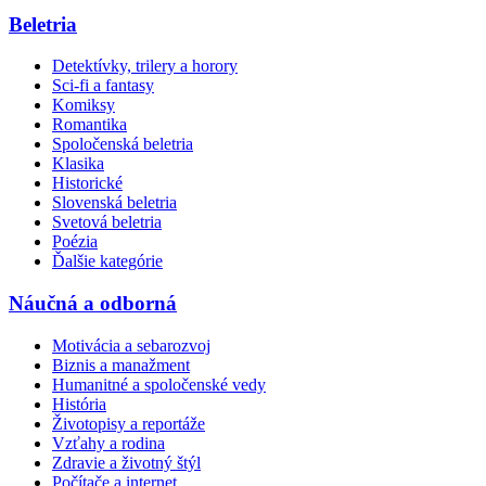
Beletria
Detektívky, trilery a horory
Sci-fi a fantasy
Komiksy
Romantika
Spoločenská beletria
Klasika
Historické
Slovenská beletria
Svetová beletria
Poézia
Ďalšie kategórie
Náučná a odborná
Motivácia a sebarozvoj
Biznis a manažment
Humanitné a spoločenské vedy
História
Životopisy a reportáže
Vzťahy a rodina
Zdravie a životný štýl
Počítače a internet