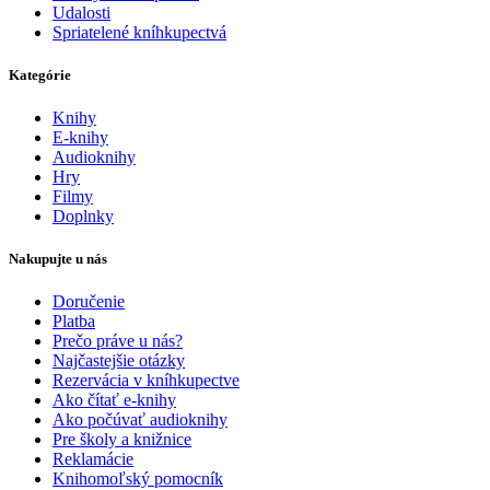
Udalosti
Spriatelené kníhkupectvá
Kategórie
Knihy
E-knihy
Audioknihy
Hry
Filmy
Doplnky
Nakupujte u nás
Doručenie
Platba
Prečo práve u nás?
Najčastejšie otázky
Rezervácia v kníhkupectve
Ako čítať e-knihy
Ako počúvať audioknihy
Pre školy a knižnice
Reklamácie
Knihomoľský pomocník