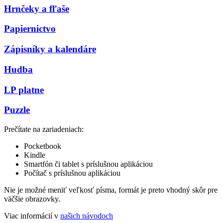
Hrnčeky a fľaše
Papiernictvo
Zápisníky a kalendáre
Hudba
LP platne
Puzzle
Prečítate na zariadeniach:
Pocketbook
Kindle
Smartfón či tablet s príslušnou aplikáciou
Počítač s príslušnou aplikáciou
Nie je možné meniť veľkosť písma, formát je preto vhodný skôr pre
väčšie obrazovky.
Viac informácií v
našich návodoch