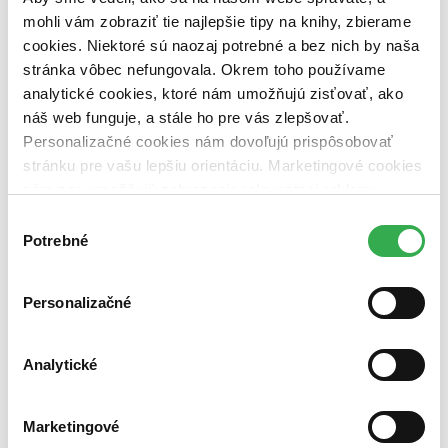
dostupná (bez vypredaných) (0 titulov)
dostupná (bez
mohli vám zobraziť tie najlepšie tipy na knihy, zbierame
vypredaných)
cookies. Niektoré sú naozaj potrebné a bez nich by naša
Nové / čítané
stránka vôbec nefungovala. Okrem toho používame
nová (0 titulov)
nová
analytické cookies, ktoré nám umožňujú zisťovať, ako
čítaná (0 titulov)
čítaná
náš web funguje, a stále ho pre vás zlepšovať.
čítaná - výborný stav (0 titulov)
čítaná - výborný stav
Personalizačné cookies nám dovoľujú prispôsobovať
čítaná - mierne opotrebovaná (0 titulov)
čítaná - mierne
opotrebovaná
stránku pre vašu lepšiu orientáciu. Marketingové cookies
čítané verzie vypredaných kníh (0 titulov)
čítané verzie
nám zas umožňujú zobrazenie relevantnej reklamy.
vypredaných kníh
Niektoré údaje zdieľame aj s tretími stranami. Veľmi by
Výber
Zúžiť výber
nám pomohlo, keby sme mohli používať všetky tieto
Potrebné
súhlasu
cookies. Ďakujeme!
Zoradiť
Personalizačné
Analytické
Bestsellery
Top hodnotené
Novinky
Marketingové
Najdrahšie
Najlacnejšie