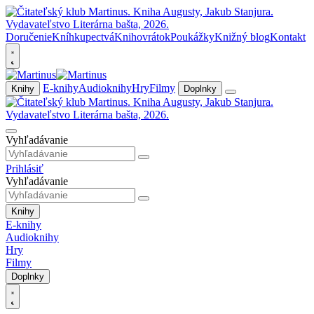
Doručenie
Kníhkupectvá
Knihovrátok
Poukážky
Knižný blog
Kontakt
E-knihy
Audioknihy
Hry
Filmy
Knihy
Doplnky
Vyhľadávanie
Prihlásiť
Vyhľadávanie
Knihy
E-knihy
Audioknihy
Hry
Filmy
Doplnky