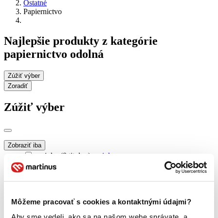
Ostatné
Papiernictvo
Najlepšie produkty z kategórie
papiernictvo odolná
Zúžiť výber
Zoradiť
Zúžiť výber
Zobraziť iba
novinky (0 titulov)
novinky
zľavnené tituly (0 titulov)
zľavnené tituly
Dostupnosť
na centrálnom sklade (0 titulov)
na centrálnom sklade
Môžeme pracovať s cookies a kontaktnými údajmi?
predpredaj (0 titulov)
predpredaj
pripravujeme (0 titulov)
pripravujeme
Aby sme vedeli, ako sa na našom webe správate, a