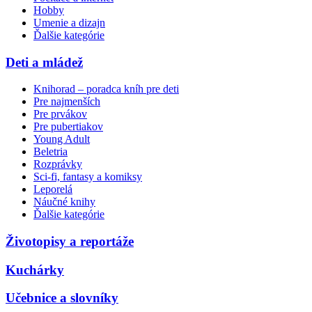
Hobby
Umenie a dizajn
Ďalšie kategórie
Deti a mládež
Knihorad – poradca kníh pre deti
Pre najmenších
Pre prvákov
Pre pubertiakov
Young Adult
Beletria
Rozprávky
Sci-fi, fantasy a komiksy
Leporelá
Náučné knihy
Ďalšie kategórie
Životopisy a reportáže
Kuchárky
Učebnice a slovníky