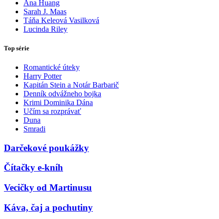
Ana Huang
Sarah J. Maas
Táňa Keleová Vasilková
Lucinda Riley
Top série
Romantické úteky
Harry Potter
Kapitán Stein a Notár Barbarič
Denník odvážneho bojka
Krimi Dominika Dána
Učím sa rozprávať
Duna
Smradi
Darčekové poukážky
Čítačky e-kníh
Vecičky od Martinusu
Káva, čaj a pochutiny