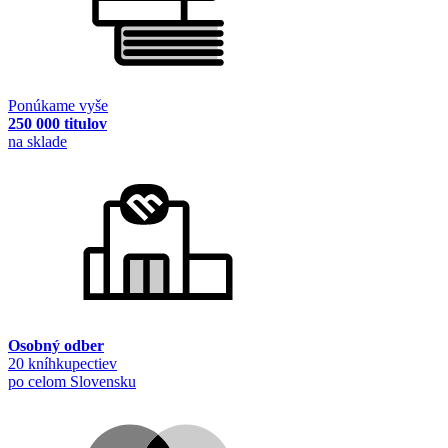
Ponúkame vyše
250 000 titulov
na sklade
Osobný odber
20 kníhkupectiev
po celom Slovensku