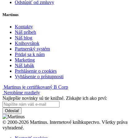
Odstúpiť od zmluvy
Martinus
Kontakty
Náš príbeh
Náš blog
Knihovrátok
Partnerský systém
Pridaj sa k nám
Marketing
Náš labák
Prehlásenie o cookies
Vyhlásenie o prístupnosti
Martinus je certifikovaný B Corp
Nerobíme rozdiely
Najlepšie novinky sú tie knižné. Získajte ich ako prví:
Odoslať
© 2000-2026 Martinus. Internetové kníhkupectvo. Všetky práva
vyhradené.