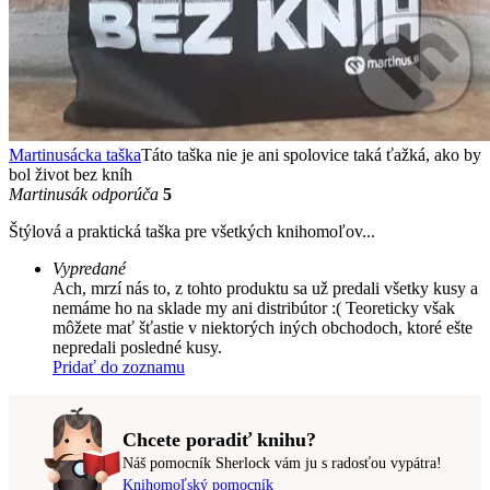
Martinusácka taška
Táto taška nie je ani spolovice taká ťažká, ako by
bol život bez kníh
Martinusák odporúča
5
Štýlová a praktická taška pre všetkých knihomoľov...
Vypredané
Ach, mrzí nás to, z tohto produktu sa už predali všetky kusy a
nemáme ho na sklade my ani distribútor :( Teoreticky však
môžete mať šťastie v niektorých iných obchodoch, ktoré ešte
nepredali posledné kusy.
Pridať do zoznamu
Chcete poradiť knihu?
Náš pomocník Sherlock vám ju s radosťou vypátra!
Knihomoľský pomocník