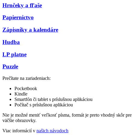
Hrnčeky a fľaše
Papiernictvo
Zápisníky a kalendáre
Hudba
LP platne
Puzzle
Prečítate na zariadeniach:
Pocketbook
Kindle
Smartfón či tablet s príslušnou aplikáciou
Počítač s príslušnou aplikáciou
Nie je možné meniť veľkosť písma, formát je preto vhodný skôr pre
väčšie obrazovky.
Viac informácií v
našich návodoch