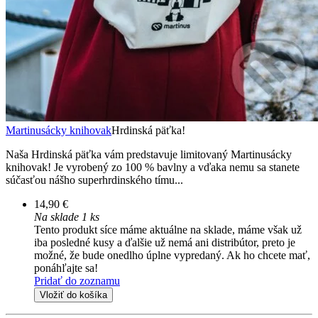
Martinusácky knihovak
Hrdinská päťka!
Naša Hrdinská päťka vám predstavuje limitovaný Martinusácky
knihovak! Je vyrobený zo 100 % bavlny a vďaka nemu sa stanete
súčasťou nášho superhrdinského tímu...
14,90 €
Na sklade 1 ks
Tento produkt síce máme aktuálne na sklade, máme však už
iba posledné kusy a ďalšie už nemá ani distribútor, preto je
možné, že bude onedlho úplne vypredaný. Ak ho chcete mať,
ponáhľajte sa!
Pridať do zoznamu
Vložiť do košíka