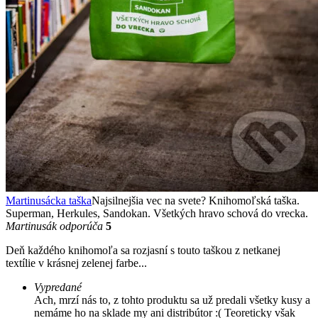
Martinusácka taška
Najsilnejšia vec na svete? Knihomoľská taška.
Superman, Herkules, Sandokan. Všetkých hravo schová do vrecka.
Martinusák odporúča
5
Deň každého knihomoľa sa rozjasní s touto taškou z netkanej
textílie v krásnej zelenej farbe...
Vypredané
Ach, mrzí nás to, z tohto produktu sa už predali všetky kusy a
nemáme ho na sklade my ani distribútor :( Teoreticky však