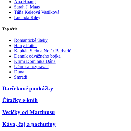
Ana Huang
Sarah J. Maas
Táňa Keleová Vasilková
Lucinda Riley
Top série
Romantické úteky
Harry Potter
Kapitán Stein a Notár Barbarič
Denník odvážneho bojka
Krimi Dominika Dána
Učím sa rozprávať
Duna
Smradi
Darčekové poukážky
Čítačky e-kníh
Vecičky od Martinusu
Káva, čaj a pochutiny