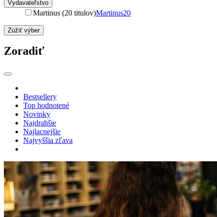
Vydavateľstvo
Martinus (20 titulov)
Martinus
20
Zúžiť výber
Zoradiť
Bestsellery
Top hodnotené
Novinky
Najdrahšie
Najlacnejšie
Najvyššia zľava