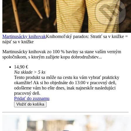
Martinusácky knihovak
Knihomoľský paradox: Stratiť sa v knižke =
nájsť sa v knižke
Martinusácky knihovak zo 100 % bavlny sa stane vaším verným
spoločníkom, s ktorým zažijete kopu dobrodružstiev...
14,90 €
Na sklade > 5 ks
Tento produkt sa môže na cestu ku vám vybrať prakticky
okamžite! Ak si ho objednáte do 13:00 v pracovný deň,
odošleme vám ho ešte dnes, inak najneskôr nasledujúci
pracovný deň.
Pridať do zoznamu
Vložiť do košíka