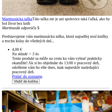
Martinusácka taška
Táto taška nie je ani spolovice taká ťažká, ako by
bol život bez kníh
Martinusák odporúča
5
Predstavujeme vám martinusácku tašku, ktorá najradšej nosí knižky
a trochu krásy do všedných dní...
4,00 €
Na sklade > 5 ks
Tento produkt sa môže na cestu ku vám vybrať prakticky
okamžite! Ak si ho objednáte do 13:00 v pracovný deň,
odošleme vám ho ešte dnes, inak najneskôr nasledujúci
pracovný deň.
Pridať do zoznamu
Vložiť do košíka