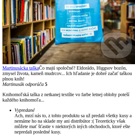
Martinusácka taška
Čo majú spoločné? Eldorádo, Higgsov bozón,
zmysel života, kameň mudrcov... Ich hľadanie je dobré začať taškou
plnou kníh!
Martinusák odporúča
5
Knihomoľská taška z netkanej textílie vo farbe letnej oblohy poteší
každého knihomoľa...
Vypredané
Ach, mrzí nás to, z tohto produktu sa už predali všetky kusy a
nemáme ho na sklade my ani distribútor :( Teoreticky však
môžete mať šťastie v niektorých iných obchodoch, ktoré ešte
nepredali posledné kusy.