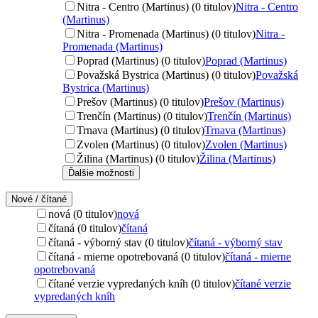
Nitra - Centro (Martinus) (0 titulov)
Nitra - Centro
(Martinus)
Nitra - Promenada (Martinus) (0 titulov)
Nitra -
Promenada (Martinus)
Poprad (Martinus) (0 titulov)
Poprad (Martinus)
Považská Bystrica (Martinus) (0 titulov)
Považská
Bystrica (Martinus)
Prešov (Martinus) (0 titulov)
Prešov (Martinus)
Trenčín (Martinus) (0 titulov)
Trenčín (Martinus)
Trnava (Martinus) (0 titulov)
Trnava (Martinus)
Zvolen (Martinus) (0 titulov)
Zvolen (Martinus)
Žilina (Martinus) (0 titulov)
Žilina (Martinus)
Ďalšie možnosti
Nové / čítané
nová (0 titulov)
nová
čítaná (0 titulov)
čítaná
čítaná - výborný stav (0 titulov)
čítaná - výborný stav
čítaná - mierne opotrebovaná (0 titulov)
čítaná - mierne
opotrebovaná
čítané verzie vypredaných kníh (0 titulov)
čítané verzie
vypredaných kníh