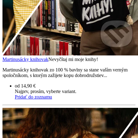
Martinusácky knihovak
Nevyčítaj mi moje knihy!
Martinusácky knihovak zo 100 % bavlny sa stane vaším verným
spoločníkom, s ktorým zažijete kopu dobrodružstiev...
od 14,90 €
Najprv, prosím, vyberte variant.
Pridať do zoznamu