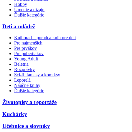
Hobby
Umenie a dizajn
Ďalšie kategórie
Deti a mládež
Knihorad – poradca kníh pre deti
Pre najmenších
Pre prvákov
Pre pubertiakov
Young Adult
Beletria
Rozprávky
Sci-fi, fantasy a komiksy
Leporelá
Náučné knihy
Ďalšie kategórie
Životopisy a reportáže
Kuchárky
Učebnice a slovníky