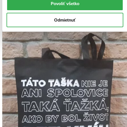
okamžite! Ak si ho objednáte do 13:00 v pracovný deň,
Povoliť všetko
odošleme vám ho ešte dnes, inak najneskôr nasledujúci
pracovný deň.
Pridať do zoznamu
Odmietnuť
Vložiť do košíka