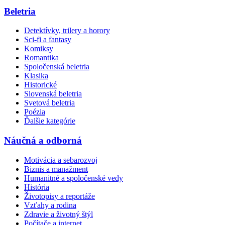
Beletria
Detektívky, trilery a horory
Sci-fi a fantasy
Komiksy
Romantika
Spoločenská beletria
Klasika
Historické
Slovenská beletria
Svetová beletria
Poézia
Ďalšie kategórie
Náučná a odborná
Motivácia a sebarozvoj
Biznis a manažment
Humanitné a spoločenské vedy
História
Životopisy a reportáže
Vzťahy a rodina
Zdravie a životný štýl
Počítače a internet