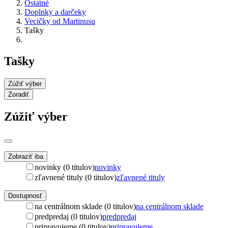
Ostatné
Doplnky a darčeky
Vecičky od Martinusu
Tašky
Tašky
Zúžiť výber
Zoradiť
Zúžiť výber
Zobraziť iba
novinky (0 titulov)
novinky
zľavnené tituly (0 titulov)
zľavnené tituly
Dostupnosť
na centrálnom sklade (0 titulov)
na centrálnom sklade
predpredaj (0 titulov)
predpredaj
pripravujeme (0 titulov)
pripravujeme