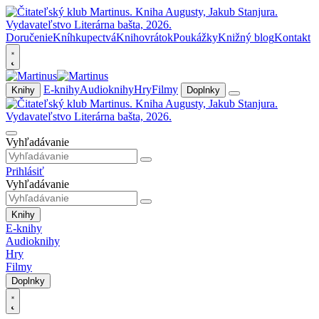
Doručenie
Kníhkupectvá
Knihovrátok
Poukážky
Knižný blog
Kontakt
E-knihy
Audioknihy
Hry
Filmy
Knihy
Doplnky
Vyhľadávanie
Prihlásiť
Vyhľadávanie
Knihy
E-knihy
Audioknihy
Hry
Filmy
Doplnky