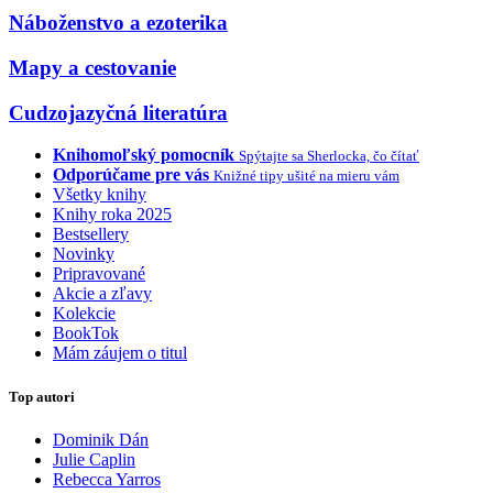
Náboženstvo a ezoterika
Mapy a cestovanie
Cudzojazyčná literatúra
Knihomoľský pomocník
Spýtajte sa Sherlocka, čo čítať
Odporúčame pre vás
Knižné tipy ušité na mieru vám
Všetky knihy
Knihy roka 2025
Bestsellery
Novinky
Pripravované
Akcie a zľavy
Kolekcie
BookTok
Mám záujem o titul
Top autori
Dominik Dán
Julie Caplin
Rebecca Yarros