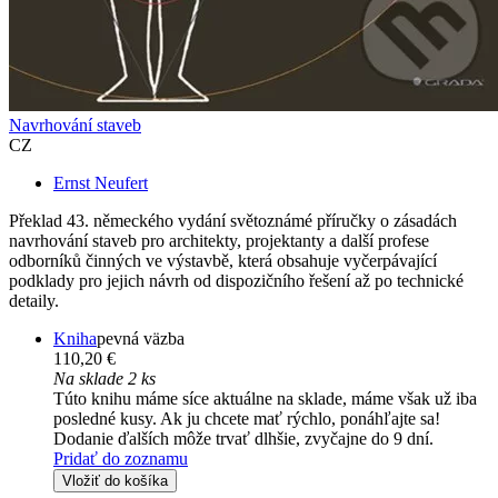
Navrhování staveb
CZ
Ernst Neufert
Překlad 43. německého vydání světoznámé příručky o zásadách
navrhování staveb pro architekty, projektanty a další profese
odborníků činných ve výstavbě, která obsahuje vyčerpávající
podklady pro jejich návrh od dispozičního řešení až po technické
detaily.
Kniha
pevná väzba
110,20 €
Na sklade 2 ks
Túto knihu máme síce aktuálne na sklade, máme však už iba
posledné kusy. Ak ju chcete mať rýchlo, ponáhľajte sa!
Dodanie ďalších môže trvať dlhšie, zvyčajne do 9 dní.
Pridať do zoznamu
Vložiť do košíka