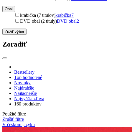
Obal
krabička (7 titulov)
krabička
7
DVD obal (2 tituly)
DVD obal
2
Zúžiť výber
Zoradiť
Bestsellery
Top hodnotené
Novinky
Najdrahšie
Najlacnejšie
Najvyššia zľava
160 produktov
Použité filtre
Zrušiť filtre
V českom jazyku