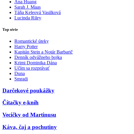
Ana Huang
Sarah J. Maas
Táňa Keleová Vasilková
Lucinda Riley
Top série
Romantické úteky
Harry Potter
Kapitán Stein a Notár Barbarič
Denník odvážneho bojka
Krimi Dominika Dána
Učím sa rozprávať
Duna
Smradi
Darčekové poukážky
Čítačky e-kníh
Vecičky od Martinusu
Káva, čaj a pochutiny