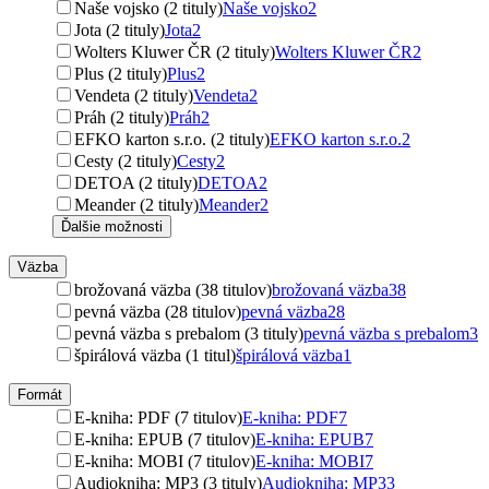
Naše vojsko (2 tituly)
Naše vojsko
2
Jota (2 tituly)
Jota
2
Wolters Kluwer ČR (2 tituly)
Wolters Kluwer ČR
2
Plus (2 tituly)
Plus
2
Vendeta (2 tituly)
Vendeta
2
Práh (2 tituly)
Práh
2
EFKO karton s.r.o. (2 tituly)
EFKO karton s.r.o.
2
Cesty (2 tituly)
Cesty
2
DETOA (2 tituly)
DETOA
2
Meander (2 tituly)
Meander
2
Ďalšie možnosti
Väzba
brožovaná väzba (38 titulov)
brožovaná väzba
38
pevná väzba (28 titulov)
pevná väzba
28
pevná väzba s prebalom (3 tituly)
pevná väzba s prebalom
3
špirálová väzba (1 titul)
špirálová väzba
1
Formát
E-kniha: PDF (7 titulov)
E-kniha: PDF
7
E-kniha: EPUB (7 titulov)
E-kniha: EPUB
7
E-kniha: MOBI (7 titulov)
E-kniha: MOBI
7
Audiokniha: MP3 (3 tituly)
Audiokniha: MP3
3