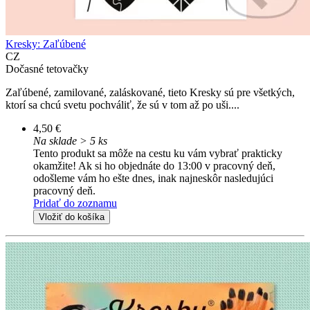
Kresky: Zaľúbené
CZ
Dočasné tetovačky
Zaľúbené, zamilované, zaláskované, tieto Kresky sú pre všetkých,
ktorí sa chcú svetu pochváliť, že sú v tom až po uši....
4,50 €
Na sklade > 5 ks
Tento produkt sa môže na cestu ku vám vybrať prakticky
okamžite! Ak si ho objednáte do 13:00 v pracovný deň,
odošleme vám ho ešte dnes, inak najneskôr nasledujúci
pracovný deň.
Pridať do zoznamu
Vložiť do košíka