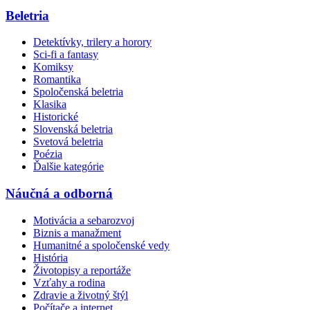
Beletria
Detektívky, trilery a horory
Sci-fi a fantasy
Komiksy
Romantika
Spoločenská beletria
Klasika
Historické
Slovenská beletria
Svetová beletria
Poézia
Ďalšie kategórie
Náučná a odborná
Motivácia a sebarozvoj
Biznis a manažment
Humanitné a spoločenské vedy
História
Životopisy a reportáže
Vzťahy a rodina
Zdravie a životný štýl
Počítače a internet