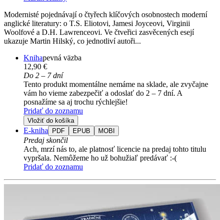
Modernisté pojednávají o čtyřech klíčových osobnostech moderní
anglické literatury: o T.S. Eliotovi, Jamesi Joyceovi, Virginii
Woolfové a D.H. Lawrenceovi. Ve čtveřici zasvěcených esejí
ukazuje Martin Hilský, co jednotliví autoři...
Kniha
pevná väzba
12,90 €
Do 2 – 7 dní
Tento produkt momentálne nemáme na sklade, ale zvyčajne
vám ho vieme zabezpečiť a odoslať do 2 – 7 dní. A
posnažíme sa aj trochu rýchlejšie!
Pridať do zoznamu
Vložiť do košíka
E-kniha
PDF
EPUB
MOBI
Predaj skončil
Ach, mrzí nás to, ale platnosť licencie na predaj tohto titulu
vypršala. Nemôžeme ho už bohužiaľ predávať :-(
Pridať do zoznamu