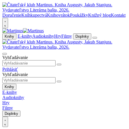
Doručenie
Kníhkupectvá
Knihovrátok
Poukážky
Knižný blog
Kontakt
E-knihy
Audioknihy
Hry
Filmy
Knihy
Doplnky
Vyhľadávanie
Prihlásiť
Vyhľadávanie
Knihy
E-knihy
Audioknihy
Hry
Filmy
Doplnky