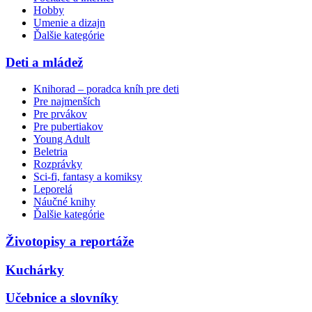
Hobby
Umenie a dizajn
Ďalšie kategórie
Deti a mládež
Knihorad – poradca kníh pre deti
Pre najmenších
Pre prvákov
Pre pubertiakov
Young Adult
Beletria
Rozprávky
Sci-fi, fantasy a komiksy
Leporelá
Náučné knihy
Ďalšie kategórie
Životopisy a reportáže
Kuchárky
Učebnice a slovníky