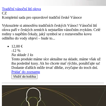
Tradiční vánoční lití olova
CZ
Kompletní sada pro opravdové tradiční české Vánoce
Vykouzlete si atmosféru tradičních českých Vánoc! Vánoční lití
olova paří v českých zemích k nejstarším vánočním zvykům. Celé
rodiny s napětím čekaly, jaký symbol se z roztaveného kovu
odlitého do vody objeví – bude to...
12,00 €
-12 %
Na sklade 1 ks
Tento produkt máme síce aktuálne na sklade, máme však už
iba posledné kusy. Ak ho chcete mať rýchlo, ponáhľajte sa!
Dodanie ďalších môže trvať dlhšie, zvyčajne do troch dní.
Pridať do zoznamu
Vložiť do košíka