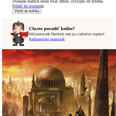
Dodanie ďalších môže trvať dlhšie, zvyčajne do týždňa.
Pridať do zoznamu
Vložiť do košíka
Chcete poradiť knihu?
Náš pomocník Sherlock vám ju s radosťou vypátra!
Knihomoľský pomocník