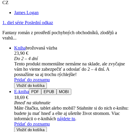
CZ
James Logan
1. diel série
Poslední odkaz
Fantasy román z prostředí pochybných obchodníků, zlodějů a
vrahů...
Kniha
brožovaná väzba
23,90 €
Do 2 – 4 dní
Tento produkt momentálne nemáme na sklade, ale zvyčajne
vám ho vieme zabezpečiť a odoslať do 2 – 4 dní. A
posnažíme sa aj trochu rýchlejšie!
Pridať do zoznamu
Vložiť do košíka
E-kniha
PDF
EPUB
MOBI
18,69 €
Ihneď na stiahnutie
Máte čítačku, tablet alebo mobil? Stiahnite si do nich e-knihu:
budete ju mať hneď a ešte aj ušetríte život stromom. Viac
informácii o e-knihách
nájdete tu
.
Pridať do zoznamu
Vložiť do košíka