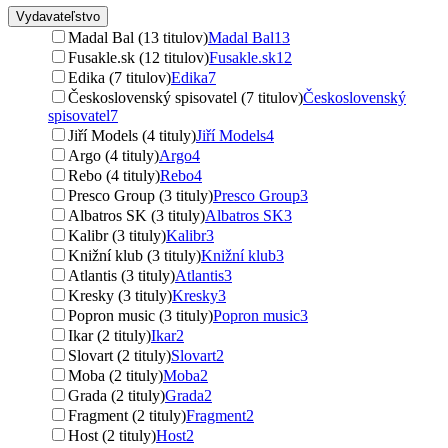
Vydavateľstvo
Madal Bal (13 titulov)
Madal Bal
13
Fusakle.sk (12 titulov)
Fusakle.sk
12
Edika (7 titulov)
Edika
7
Československý spisovatel (7 titulov)
Československý
spisovatel
7
Jiří Models (4 tituly)
Jiří Models
4
Argo (4 tituly)
Argo
4
Rebo (4 tituly)
Rebo
4
Presco Group (3 tituly)
Presco Group
3
Albatros SK (3 tituly)
Albatros SK
3
Kalibr (3 tituly)
Kalibr
3
Knižní klub (3 tituly)
Knižní klub
3
Atlantis (3 tituly)
Atlantis
3
Kresky (3 tituly)
Kresky
3
Popron music (3 tituly)
Popron music
3
Ikar (2 tituly)
Ikar
2
Slovart (2 tituly)
Slovart
2
Moba (2 tituly)
Moba
2
Grada (2 tituly)
Grada
2
Fragment (2 tituly)
Fragment
2
Host (2 tituly)
Host
2