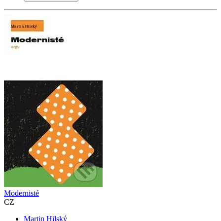
Modernisté
CZ
Martin Hilský