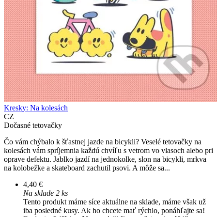
Kresky: Na kolesách
CZ
Dočasné tetovačky
Čo vám chýbalo k šťastnej jazde na bicykli? Veselé tetovačky na
kolesách vám spríjemnia každú chvíľu s vetrom vo vlasoch alebo pri
oprave defektu. Jablko jazdí na jednokolke, slon na bicykli, mrkva
na kolobežke a skateboard zachutil psovi. A môže sa...
4,40 €
Na sklade 2 ks
Tento produkt máme síce aktuálne na sklade, máme však už
iba posledné kusy. Ak ho chcete mať rýchlo, ponáhľajte sa!