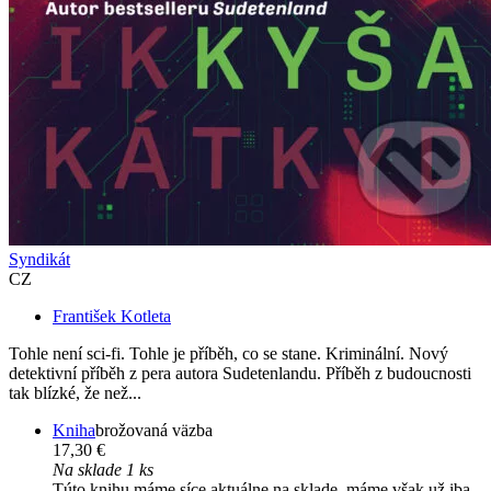
Syndikát
CZ
František Kotleta
Tohle není sci-fi. Tohle je příběh, co se stane. Kriminální. Nový
detektivní příběh z pera autora Sudetenlandu. Příběh z budoucnosti
tak blízké, že než...
Kniha
brožovaná väzba
17,30 €
Na sklade 1 ks
Túto knihu máme síce aktuálne na sklade, máme však už iba