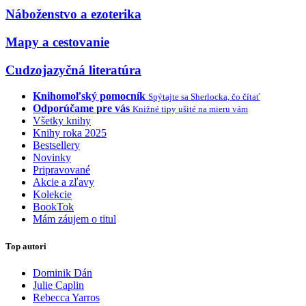
Náboženstvo a ezoterika
Mapy a cestovanie
Cudzojazyčná literatúra
Knihomoľský pomocník
Spýtajte sa Sherlocka, čo čítať
Odporúčame pre vás
Knižné tipy ušité na mieru vám
Všetky knihy
Knihy roka 2025
Bestsellery
Novinky
Pripravované
Akcie a zľavy
Kolekcie
BookTok
Mám záujem o titul
Top autori
Dominik Dán
Julie Caplin
Rebecca Yarros