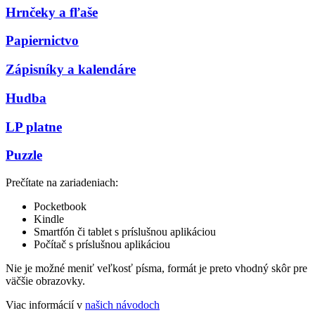
Hrnčeky a fľaše
Papiernictvo
Zápisníky a kalendáre
Hudba
LP platne
Puzzle
Prečítate na zariadeniach:
Pocketbook
Kindle
Smartfón či tablet s príslušnou aplikáciou
Počítač s príslušnou aplikáciou
Nie je možné meniť veľkosť písma, formát je preto vhodný skôr pre
väčšie obrazovky.
Viac informácií v
našich návodoch