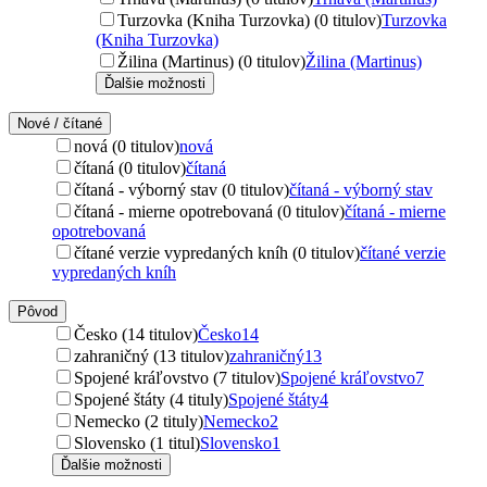
Turzovka (Kniha Turzovka) (0 titulov)
Turzovka
(Kniha Turzovka)
Žilina (Martinus) (0 titulov)
Žilina (Martinus)
Ďalšie možnosti
Nové / čítané
nová (0 titulov)
nová
čítaná (0 titulov)
čítaná
čítaná - výborný stav (0 titulov)
čítaná - výborný stav
čítaná - mierne opotrebovaná (0 titulov)
čítaná - mierne
opotrebovaná
čítané verzie vypredaných kníh (0 titulov)
čítané verzie
vypredaných kníh
Pôvod
Česko (14 titulov)
Česko
14
zahraničný (13 titulov)
zahraničný
13
Spojené kráľovstvo (7 titulov)
Spojené kráľovstvo
7
Spojené štáty (4 tituly)
Spojené štáty
4
Nemecko (2 tituly)
Nemecko
2
Slovensko (1 titul)
Slovensko
1
Ďalšie možnosti