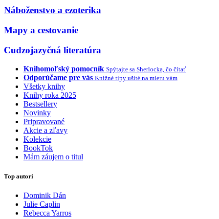
Náboženstvo a ezoterika
Mapy a cestovanie
Cudzojazyčná literatúra
Knihomoľský pomocník
Spýtajte sa Sherlocka, čo čítať
Odporúčame pre vás
Knižné tipy ušité na mieru vám
Všetky knihy
Knihy roka 2025
Bestsellery
Novinky
Pripravované
Akcie a zľavy
Kolekcie
BookTok
Mám záujem o titul
Top autori
Dominik Dán
Julie Caplin
Rebecca Yarros