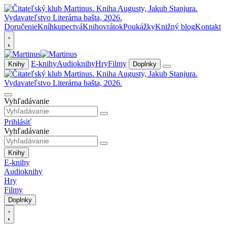
Doručenie
Kníhkupectvá
Knihovrátok
Poukážky
Knižný blog
Kontakt
E-knihy
Audioknihy
Hry
Filmy
Knihy
Doplnky
Vyhľadávanie
Prihlásiť
Vyhľadávanie
Knihy
E-knihy
Audioknihy
Hry
Filmy
Doplnky