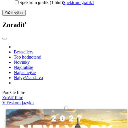
Spektrum grafik (1 titul)
Spektrum grafik
1
Zúžiť výber
Zoradiť
Bestsellery
Top hodnotené
Novinky
Najdrahšie
Najlacnejšie
Najvyššia zľava
Použité filtre
Zrušiť filtre
V českom jazyku