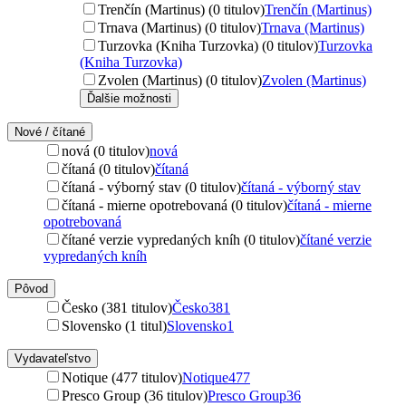
Trenčín (Martinus) (0 titulov)
Trenčín (Martinus)
Trnava (Martinus) (0 titulov)
Trnava (Martinus)
Turzovka (Kniha Turzovka) (0 titulov)
Turzovka
(Kniha Turzovka)
Zvolen (Martinus) (0 titulov)
Zvolen (Martinus)
Ďalšie možnosti
Nové / čítané
nová (0 titulov)
nová
čítaná (0 titulov)
čítaná
čítaná - výborný stav (0 titulov)
čítaná - výborný stav
čítaná - mierne opotrebovaná (0 titulov)
čítaná - mierne
opotrebovaná
čítané verzie vypredaných kníh (0 titulov)
čítané verzie
vypredaných kníh
Pôvod
Česko (381 titulov)
Česko
381
Slovensko (1 titul)
Slovensko
1
Vydavateľstvo
Notique (477 titulov)
Notique
477
Presco Group (36 titulov)
Presco Group
36