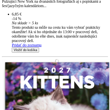
Pulzujúci New York na dvanástich fotografiách aj s popiskami a
šesťjazyčným kalendáriom...
6,85 €
-14 %
Na sklade > 5 ks
Tento produkt sa môže na cestu ku vám vybrať prakticky
okamžite! Ak si ho objednáte do 13:00 v pracovný deň,
odošleme vám ho ešte dnes, inak najneskôr nasledujúci
pracovný deň.
Pridať do zoznamu
Vložiť do košíka