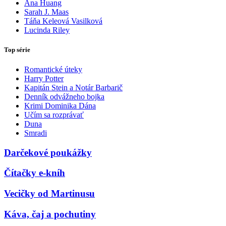
Ana Huang
Sarah J. Maas
Táňa Keleová Vasilková
Lucinda Riley
Top série
Romantické úteky
Harry Potter
Kapitán Stein a Notár Barbarič
Denník odvážneho bojka
Krimi Dominika Dána
Učím sa rozprávať
Duna
Smradi
Darčekové poukážky
Čítačky e-kníh
Vecičky od Martinusu
Káva, čaj a pochutiny