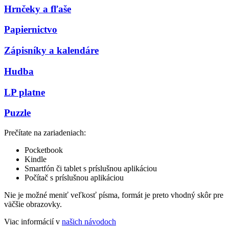
Hrnčeky a fľaše
Papiernictvo
Zápisníky a kalendáre
Hudba
LP platne
Puzzle
Prečítate na zariadeniach:
Pocketbook
Kindle
Smartfón či tablet s príslušnou aplikáciou
Počítač s príslušnou aplikáciou
Nie je možné meniť veľkosť písma, formát je preto vhodný skôr pre
väčšie obrazovky.
Viac informácií v
našich návodoch