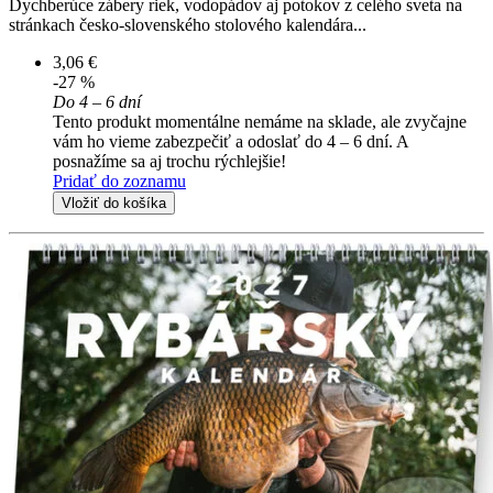
Dychberúce zábery riek, vodopádov aj potokov z celého sveta na
stránkach česko-slovenského stolového kalendára...
3,06 €
-27 %
Do 4 – 6 dní
Tento produkt momentálne nemáme na sklade, ale zvyčajne
vám ho vieme zabezpečiť a odoslať do 4 – 6 dní. A
posnažíme sa aj trochu rýchlejšie!
Pridať do zoznamu
Vložiť do košíka