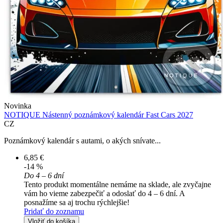
Novinka
NOTIQUE Nástenný poznámkový kalendár Fast Cars 2027
CZ
Poznámkový kalendár s autami, o akých snívate...
6,85 €
-14 %
Do 4 – 6 dní
Tento produkt momentálne nemáme na sklade, ale zvyčajne
vám ho vieme zabezpečiť a odoslať do 4 – 6 dní. A
posnažíme sa aj trochu rýchlejšie!
Pridať do zoznamu
Vložiť do košíka