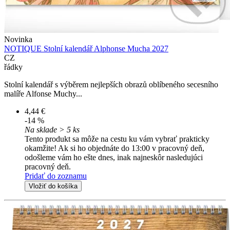
Novinka
NOTIQUE Stolní kalendář Alphonse Mucha 2027
CZ
řádky
Stolní kalendář s výběrem nejlepších obrazů oblíbeného secesního
malíře Alfonse Muchy...
4,44 €
-14 %
Na sklade > 5 ks
Tento produkt sa môže na cestu ku vám vybrať prakticky
okamžite! Ak si ho objednáte do 13:00 v pracovný deň,
odošleme vám ho ešte dnes, inak najneskôr nasledujúci
pracovný deň.
Pridať do zoznamu
Vložiť do košíka