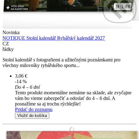
Novinka
NOTIQUE Stolní kalendář Rybářský kalendář 2027
CZ
řádky
Stolní kalendář s fotografiemi a užitečnými poznámkami pro
všechny milovníky rybářského sportu...
3,06 €
-14 %
Do 4 – 6 dní
Tento produkt momentálne nemáme na sklade, ale zvyčajne
vám ho vieme zabezpečiť a odoslať do 4 – 6 dní. A
posnažíme sa aj trochu rýchlejšie!
Pridať do zoznamu
Vložiť do košíka