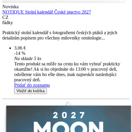
Novinka
NOTIQUE Stolní kalendář České ptactvo 2027
CZ
řádky
Praktický stolní kalendář s fotografiemi českých ptáků a jejich
detailním popisem pro všechny milovníky ornitologie...
3,06 €
-14 %
Na sklade 5 ks
Tento produkt sa môže na cestu ku vám vybrať prakticky
okamžite! Ak si ho objednáte do 13:00 v pracovný deň,
odošleme vám ho ešte dnes, inak najneskôr nasledujúci
pracovný deň.
Pridať do zoznamu
Vložiť do košíka