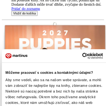
iba posledné kusy. Ak ho chcete mať rýchlo, ponáhľajte sa!
Dodanie ďalších môže trvať dlhšie, zvyčajne do šiestich dní.
Pridať do zoznamu
Vložiť do košíka
Môžeme pracovať s cookies a kontaktnými údajmi?
Aby sme vedeli, ako sa na našom webe správate, a mohli
vám zobraziť tie najlepšie tipy na knihy, zbierame cookies.
Niektoré sú naozaj potrebné a bez nich by naša stránka
vôbec nefungovala. Okrem toho používame analytické
cookies, ktoré nám umožňujú zisťovať, ako náš web