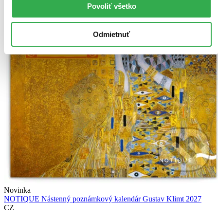
Povoliť všetko
Odmietnuť
Novinka
NOTIQUE Nástenný poznámkový kalendár Gustav Klimt 2027
CZ