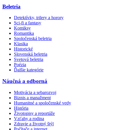
Beletria
Detektívky, trilery a horory
Sci-fi a fantasy
Komiksy
Romantika
Spoločenská beletria
Klasika
Historické
Slovenská beletria
Svetová beletria
Poézia
Ďalšie kategórie
Náučná a odborná
Motivácia a sebarozvoj
Biznis a manažment
Humanitné a spoločenské vedy
História
Životopisy a reportáže
Vzťahy a rodina
Zdravie a životný štýl
Počítače a internet