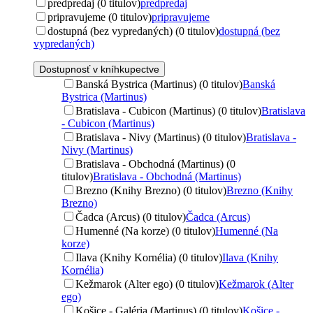
predpredaj (0 titulov)
predpredaj
pripravujeme (0 titulov)
pripravujeme
dostupná (bez vypredaných) (0 titulov)
dostupná (bez
vypredaných)
Dostupnosť v kníhkupectve
Banská Bystrica (Martinus) (0 titulov)
Banská
Bystrica (Martinus)
Bratislava - Cubicon (Martinus) (0 titulov)
Bratislava
- Cubicon (Martinus)
Bratislava - Nivy (Martinus) (0 titulov)
Bratislava -
Nivy (Martinus)
Bratislava - Obchodná (Martinus) (0
titulov)
Bratislava - Obchodná (Martinus)
Brezno (Knihy Brezno) (0 titulov)
Brezno (Knihy
Brezno)
Čadca (Arcus) (0 titulov)
Čadca (Arcus)
Humenné (Na korze) (0 titulov)
Humenné (Na
korze)
Ilava (Knihy Kornélia) (0 titulov)
Ilava (Knihy
Kornélia)
Kežmarok (Alter ego) (0 titulov)
Kežmarok (Alter
ego)
Košice - Galéria (Martinus) (0 titulov)
Košice -