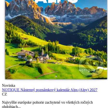
Novinka
NOTIQUE Nástenný poznámkový kalendár Alps (Alpy) 2027
CZ
Najvyššie európske pohorie zachytené vo všetkých ročných
obdobiach...