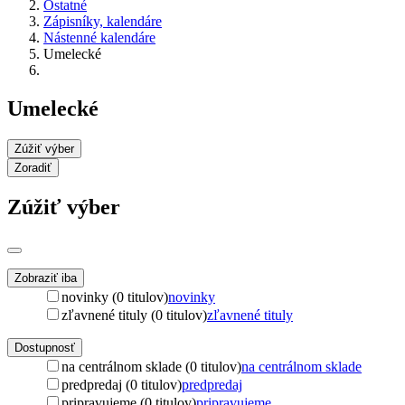
Ostatné
Zápisníky, kalendáre
Nástenné kalendáre
Umelecké
Umelecké
Zúžiť výber
Zoradiť
Zúžiť výber
Zobraziť iba
novinky (0 titulov)
novinky
zľavnené tituly (0 titulov)
zľavnené tituly
Dostupnosť
na centrálnom sklade (0 titulov)
na centrálnom sklade
predpredaj (0 titulov)
predpredaj
pripravujeme (0 titulov)
pripravujeme