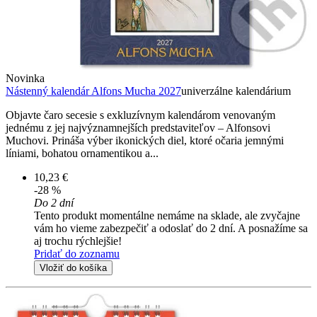
Novinka
Nástenný kalendár Alfons Mucha 2027
univerzálne kalendárium
Objavte čaro secesie s exkluzívnym kalendárom venovaným
jednému z jej najvýznamnejších predstaviteľov – Alfonsovi
Muchovi. Prináša výber ikonických diel, ktoré očaria jemnými
líniami, bohatou ornamentikou a...
10,23 €
-28 %
Do 2 dní
Tento produkt momentálne nemáme na sklade, ale zvyčajne
vám ho vieme zabezpečiť a odoslať do 2 dní. A posnažíme sa
aj trochu rýchlejšie!
Pridať do zoznamu
Vložiť do košíka