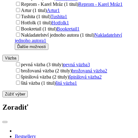
Reprom - Karel Mráz (1 titul)
Reprom - Karel Mráz
1
Artur (1 titul)
Artur
1
Tushita (1 titul)
Tushita
1
Hotfolk (1 titul)
Hotfolk
1
Bookretail (1 titul)
Bookretail
1
Nakladatelství jednoho autora (1 titul)
Nakladatelství
jednoho autora
1
Ďalšie možnosti
Väzba
pevná väzba (3 tituly)
pevná väzba
3
brožovaná väzba (2 tituly)
brožovaná väzba
2
špirálová väzba (2 tituly)
špirálová väzba
2
šitá väzba (1 titul)
šitá väzba
1
Zúžiť výber
Zoradiť
Bestsellery