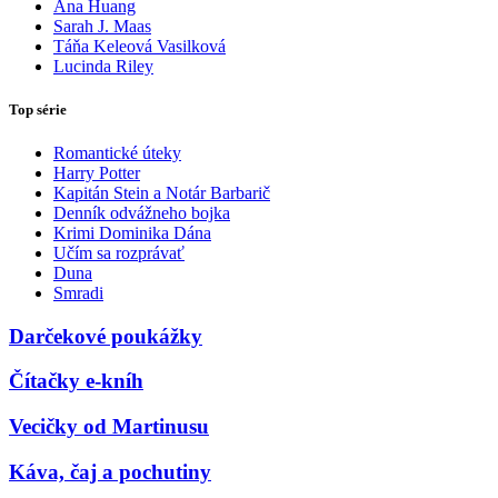
Ana Huang
Sarah J. Maas
Táňa Keleová Vasilková
Lucinda Riley
Top série
Romantické úteky
Harry Potter
Kapitán Stein a Notár Barbarič
Denník odvážneho bojka
Krimi Dominika Dána
Učím sa rozprávať
Duna
Smradi
Darčekové poukážky
Čítačky e-kníh
Vecičky od Martinusu
Káva, čaj a pochutiny