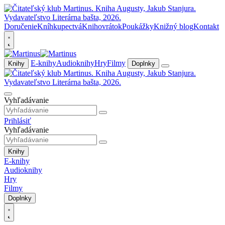
Doručenie
Kníhkupectvá
Knihovrátok
Poukážky
Knižný blog
Kontakt
E-knihy
Audioknihy
Hry
Filmy
Knihy
Doplnky
Vyhľadávanie
Prihlásiť
Vyhľadávanie
Knihy
E-knihy
Audioknihy
Hry
Filmy
Doplnky