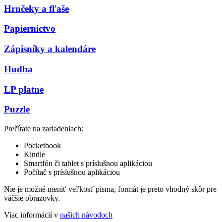
Hrnčeky a fľaše
Papiernictvo
Zápisníky a kalendáre
Hudba
LP platne
Puzzle
Prečítate na zariadeniach:
Pocketbook
Kindle
Smartfón či tablet s príslušnou aplikáciou
Počítač s príslušnou aplikáciou
Nie je možné meniť veľkosť písma, formát je preto vhodný skôr pre
väčšie obrazovky.
Viac informácií v
našich návodoch