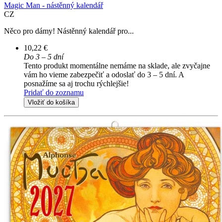
Magic Man - nástěnný kalendář
CZ
Něco pro dámy! Nástěnný kalendář pro...
10,22 €
Do 3 – 5 dní
Tento produkt momentálne nemáme na sklade, ale zvyčajne
vám ho vieme zabezpečiť a odoslať do 3 – 5 dní. A
posnažíme sa aj trochu rýchlejšie!
Pridať do zoznamu
Vložiť do košíka