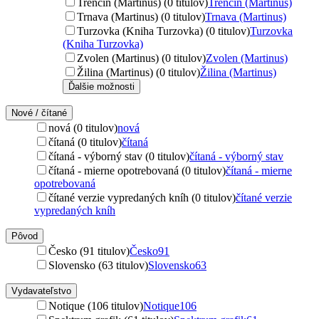
Trenčín (Martinus) (0 titulov)
Trenčín (Martinus)
Trnava (Martinus) (0 titulov)
Trnava (Martinus)
Turzovka (Kniha Turzovka) (0 titulov)
Turzovka
(Kniha Turzovka)
Zvolen (Martinus) (0 titulov)
Zvolen (Martinus)
Žilina (Martinus) (0 titulov)
Žilina (Martinus)
Ďalšie možnosti
Nové / čítané
nová (0 titulov)
nová
čítaná (0 titulov)
čítaná
čítaná - výborný stav (0 titulov)
čítaná - výborný stav
čítaná - mierne opotrebovaná (0 titulov)
čítaná - mierne
opotrebovaná
čítané verzie vypredaných kníh (0 titulov)
čítané verzie
vypredaných kníh
Pôvod
Česko (91 titulov)
Česko
91
Slovensko (63 titulov)
Slovensko
63
Vydavateľstvo
Notique (106 titulov)
Notique
106