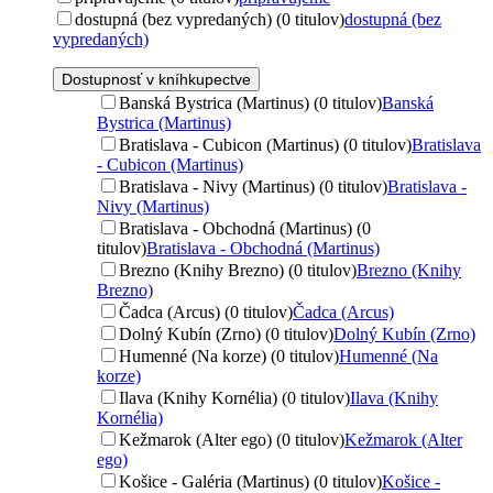
dostupná (bez vypredaných) (0 titulov)
dostupná (bez
vypredaných)
Dostupnosť v kníhkupectve
Banská Bystrica (Martinus) (0 titulov)
Banská
Bystrica (Martinus)
Bratislava - Cubicon (Martinus) (0 titulov)
Bratislava
- Cubicon (Martinus)
Bratislava - Nivy (Martinus) (0 titulov)
Bratislava -
Nivy (Martinus)
Bratislava - Obchodná (Martinus) (0
titulov)
Bratislava - Obchodná (Martinus)
Brezno (Knihy Brezno) (0 titulov)
Brezno (Knihy
Brezno)
Čadca (Arcus) (0 titulov)
Čadca (Arcus)
Dolný Kubín (Zrno) (0 titulov)
Dolný Kubín (Zrno)
Humenné (Na korze) (0 titulov)
Humenné (Na
korze)
Ilava (Knihy Kornélia) (0 titulov)
Ilava (Knihy
Kornélia)
Kežmarok (Alter ego) (0 titulov)
Kežmarok (Alter
ego)
Košice - Galéria (Martinus) (0 titulov)
Košice -