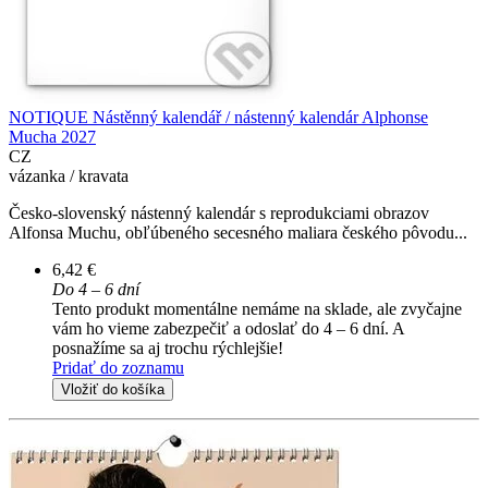
NOTIQUE Nástěnný kalendář / nástenný kalendár Alphonse
Mucha 2027
CZ
vázanka / kravata
Česko-slovenský nástenný kalendár s reprodukciami obrazov
Alfonsa Muchu, obľúbeného secesného maliara českého pôvodu...
6,42 €
Do 4 – 6 dní
Tento produkt momentálne nemáme na sklade, ale zvyčajne
vám ho vieme zabezpečiť a odoslať do 4 – 6 dní. A
posnažíme sa aj trochu rýchlejšie!
Pridať do zoznamu
Vložiť do košíka