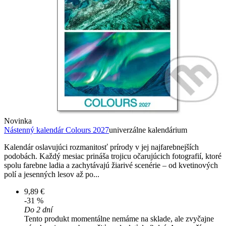
Novinka
Nástenný kalendár Colours 2027
univerzálne kalendárium
Kalendár oslavujúci rozmanitosť prírody v jej najfarebnejších
podobách. Každý mesiac prináša trojicu očarujúcich fotografií, ktoré
spolu farebne ladia a zachytávajú žiarivé scenérie – od kvetinových
polí a jesenných lesov až po...
9,89 €
-31 %
Do 2 dní
Tento produkt momentálne nemáme na sklade, ale zvyčajne