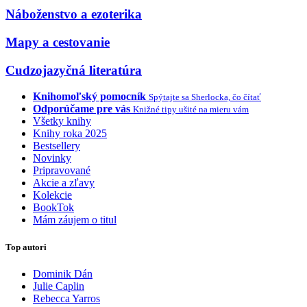
Náboženstvo a ezoterika
Mapy a cestovanie
Cudzojazyčná literatúra
Knihomoľský pomocník
Spýtajte sa Sherlocka, čo čítať
Odporúčame pre vás
Knižné tipy ušité na mieru vám
Všetky knihy
Knihy roka 2025
Bestsellery
Novinky
Pripravované
Akcie a zľavy
Kolekcie
BookTok
Mám záujem o titul
Top autori
Dominik Dán
Julie Caplin
Rebecca Yarros