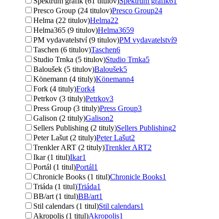
Spektrum grafik (61 titulov)
Spektrum grafik
61
Presco Group (24 titulov)
Presco Group
24
Helma (22 titulov)
Helma
22
Helma365 (9 titulov)
Helma365
9
PM vydavatelství (9 titulov)
PM vydavatelství
9
Taschen (6 titulov)
Taschen
6
Studio Trnka (5 titulov)
Studio Trnka
5
Baloušek (5 titulov)
Baloušek
5
Könemann (4 tituly)
Könemann
4
Fork (4 tituly)
Fork
4
Petrkov (3 tituly)
Petrkov
3
Press Group (3 tituly)
Press Group
3
Galison (2 tituly)
Galison
2
Sellers Publishing (2 tituly)
Sellers Publishing
2
Peter Lašut (2 tituly)
Peter Lašut
2
Trenkler ART (2 tituly)
Trenkler ART
2
Ikar (1 titul)
Ikar
1
Portál (1 titul)
Portál
1
Chronicle Books (1 titul)
Chronicle Books
1
Triáda (1 titul)
Triáda
1
BB/art (1 titul)
BB/art
1
Stil calendars (1 titul)
Stil calendars
1
Akropolis (1 titul)
Akropolis
1