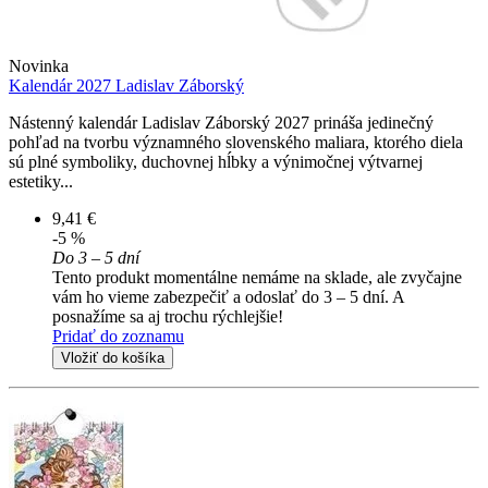
Novinka
Kalendár 2027 Ladislav Záborský
Nástenný kalendár Ladislav Záborský 2027 prináša jedinečný
pohľad na tvorbu významného slovenského maliara, ktorého diela
sú plné symboliky, duchovnej hĺbky a výnimočnej výtvarnej
estetiky...
9,41 €
-5 %
Do 3 – 5 dní
Tento produkt momentálne nemáme na sklade, ale zvyčajne
vám ho vieme zabezpečiť a odoslať do 3 – 5 dní. A
posnažíme sa aj trochu rýchlejšie!
Pridať do zoznamu
Vložiť do košíka