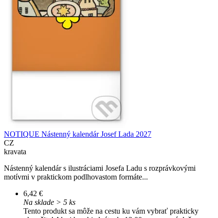
NOTIQUE Nástenný kalendár Josef Lada 2027
CZ
kravata
Nástenný kalendár s ilustráciami Josefa Ladu s rozprávkovými
motívmi v praktickom podlhovastom formáte...
6,42 €
Na sklade > 5 ks
Tento produkt sa môže na cestu ku vám vybrať prakticky