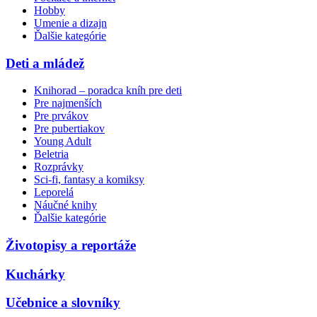
Hobby
Umenie a dizajn
Ďalšie kategórie
Deti a mládež
Knihorad – poradca kníh pre deti
Pre najmenších
Pre prvákov
Pre pubertiakov
Young Adult
Beletria
Rozprávky
Sci-fi, fantasy a komiksy
Leporelá
Náučné knihy
Ďalšie kategórie
Životopisy a reportáže
Kuchárky
Učebnice a slovníky