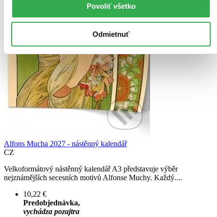
Povoliť všetko
Odmietnuť
Alfons Mucha 2027 - nástěnný kalendář
CZ
Velkoformátový nástěnný kalendář A3 představuje výběr
nejznámějších secesních motivů Alfonse Muchy. Každý....
10,22 €
Predobjednávka,
vychádza pozajtra