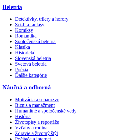
Beletria
Detektívky, trilery a horory
Sci-fi a fantasy
Komiksy
Romantika
Spoločenská beletria
Klasika
Historické
Slovenská beletria
Svetová beletria
Poézia
Ďalšie kategórie
Náučná a odborná
Motivácia a sebarozvoj
Biznis a manažment
Humanitné a spoločenské vedy
História
Životopisy a reportáže
Vzťahy a rodina
Zdravie a životný štýl
Počítače a internet