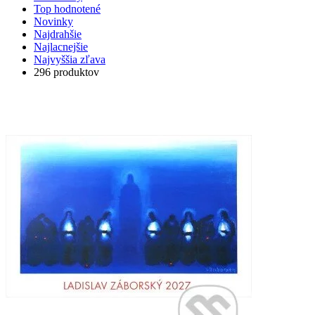
Top hodnotené
Novinky
Najdrahšie
Najlacnejšie
Najvyššia zľava
296 produktov