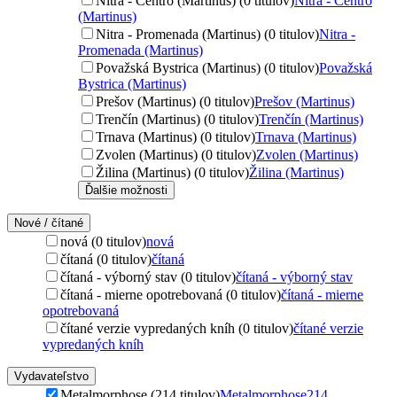
Nitra - Centro (Martinus) (0 titulov)
Nitra - Centro
(Martinus)
Nitra - Promenada (Martinus) (0 titulov)
Nitra -
Promenada (Martinus)
Považská Bystrica (Martinus) (0 titulov)
Považská
Bystrica (Martinus)
Prešov (Martinus) (0 titulov)
Prešov (Martinus)
Trenčín (Martinus) (0 titulov)
Trenčín (Martinus)
Trnava (Martinus) (0 titulov)
Trnava (Martinus)
Zvolen (Martinus) (0 titulov)
Zvolen (Martinus)
Žilina (Martinus) (0 titulov)
Žilina (Martinus)
Ďalšie možnosti
Nové / čítané
nová (0 titulov)
nová
čítaná (0 titulov)
čítaná
čítaná - výborný stav (0 titulov)
čítaná - výborný stav
čítaná - mierne opotrebovaná (0 titulov)
čítaná - mierne
opotrebovaná
čítané verzie vypredaných kníh (0 titulov)
čítané verzie
vypredaných kníh
Vydavateľstvo
Metalmorphose (214 titulov)
Metalmorphose
214