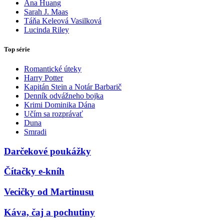
Ana Huang
Sarah J. Maas
Táňa Keleová Vasilková
Lucinda Riley
Top série
Romantické úteky
Harry Potter
Kapitán Stein a Notár Barbarič
Denník odvážneho bojka
Krimi Dominika Dána
Učím sa rozprávať
Duna
Smradi
Darčekové poukážky
Čítačky e-kníh
Vecičky od Martinusu
Káva, čaj a pochutiny