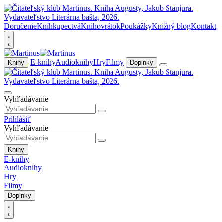
Doručenie
Kníhkupectvá
Knihovrátok
Poukážky
Knižný blog
Kontakt
E-knihy
Audioknihy
Hry
Filmy
Knihy
Doplnky
Vyhľadávanie
Prihlásiť
Vyhľadávanie
Knihy
E-knihy
Audioknihy
Hry
Filmy
Doplnky