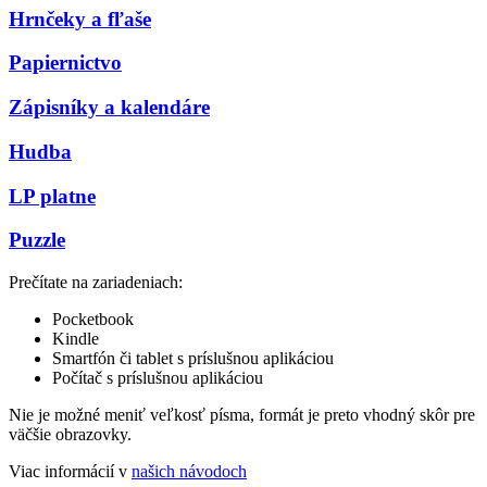
Hrnčeky a fľaše
Papiernictvo
Zápisníky a kalendáre
Hudba
LP platne
Puzzle
Prečítate na zariadeniach:
Pocketbook
Kindle
Smartfón či tablet s príslušnou aplikáciou
Počítač s príslušnou aplikáciou
Nie je možné meniť veľkosť písma, formát je preto vhodný skôr pre
väčšie obrazovky.
Viac informácií v
našich návodoch