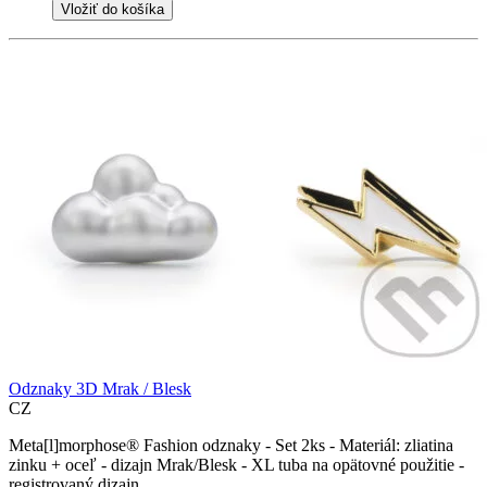
Vložiť do košíka
Odznaky 3D Mrak / Blesk
CZ
Meta[l]morphose® Fashion odznaky - Set 2ks - Materiál: zliatina
zinku + oceľ - dizajn Mrak/Blesk - XL tuba na opätovné použitie -
registrovaný dizajn...