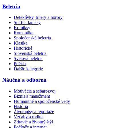
Beletria
Detektívky, trilery a horory
Sci-fi a fantasy
Komiksy
Romantika
Spoločenská beletria
Klasika
Historické
Slovenská beletria
Svetová beletria
Poézia
Ďalšie kategórie
Náučná a odborná
Motivácia a sebarozvoj
Biznis a manažment
Humanitné a spoločenské vedy
História
Životopisy a reportáže
Vzťahy a rodina
Zdravie a životný štýl
Počítače a internet