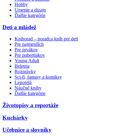
Hobby
Umenie a dizajn
Ďalšie kategórie
Deti a mládež
Knihorad – poradca kníh pre deti
Pre najmenších
Pre prvákov
Pre pubertiakov
Young Adult
Beletria
Rozprávky
Sci-fi, fantasy a komiksy
Leporelá
Náučné knihy
Ďalšie kategórie
Životopisy a reportáže
Kuchárky
Učebnice a slovníky