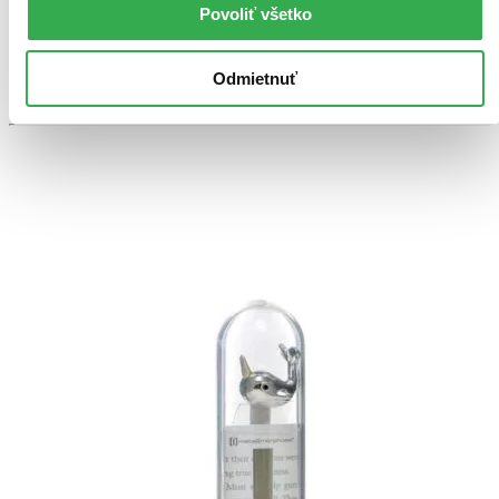
Tento produkt máme síce aktuálne na sklade, máme však už
Povoliť všetko
iba posledné kusy. Ak ho chcete mať rýchlo, ponáhľajte sa!
Dodanie ďalších môže trvať dlhšie, zvyčajne do 18 dní.
Pridať do zoznamu
Odmietnuť
Vložiť do košíka