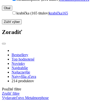
Obal
krabička (165 titulov)
krabička
165
Zúžiť výber
Zoradiť
Bestsellery
Top hodnotené
Novinky
Najdrahšie
Najlacnejšie
Najvyššia zľava
214 produktov
Použité filtre
Zrušiť filtre
Vydavateľstvo Metalmorphose