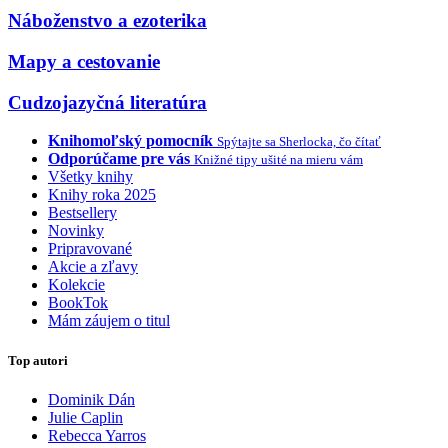
Náboženstvo a ezoterika
Mapy a cestovanie
Cudzojazyčná literatúra
Knihomoľský pomocník
Spýtajte sa Sherlocka, čo čítať
Odporúčame pre vás
Knižné tipy ušité na mieru vám
Všetky knihy
Knihy roka 2025
Bestsellery
Novinky
Pripravované
Akcie a zľavy
Kolekcie
BookTok
Mám záujem o titul
Top autori
Dominik Dán
Julie Caplin
Rebecca Yarros