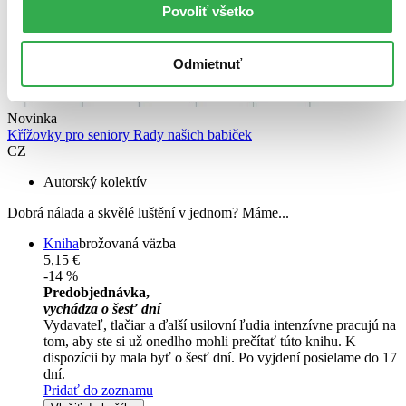
Povoliť všetko
Odmietnuť
Novinka
Křížovky pro seniory Rady našich babiček
CZ
Autorský kolektív
Dobrá nálada a skvělé luštění v jednom? Máme...
Kniha
brožovaná väzba
5,15 €
-14 %
Predobjednávka,
vychádza o šesť dní
Vydavateľ, tlačiar a ďalší usilovní ľudia intenzívne pracujú na
tom, aby ste si už onedlho mohli prečítať túto knihu. K
dispozícii by mala byť o šesť dní. Po vyjdení posielame do 17
dní.
Pridať do zoznamu