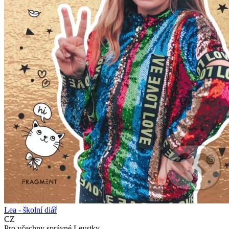
Lea - školní diář
CZ
Pro včechny správné Leystky