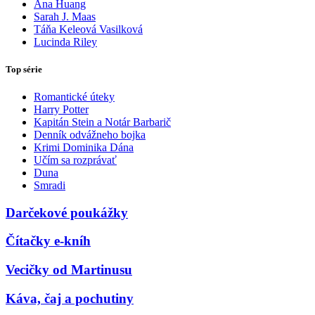
Ana Huang
Sarah J. Maas
Táňa Keleová Vasilková
Lucinda Riley
Top série
Romantické úteky
Harry Potter
Kapitán Stein a Notár Barbarič
Denník odvážneho bojka
Krimi Dominika Dána
Učím sa rozprávať
Duna
Smradi
Darčekové poukážky
Čítačky e-kníh
Vecičky od Martinusu
Káva, čaj a pochutiny