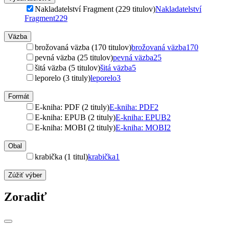
Nakladatelství Fragment (229 titulov)
Nakladatelství
Fragment
229
Väzba
brožovaná väzba (170 titulov)
brožovaná väzba
170
pevná väzba (25 titulov)
pevná väzba
25
šitá väzba (5 titulov)
šitá väzba
5
leporelo (3 tituly)
leporelo
3
Formát
E-kniha: PDF (2 tituly)
E-kniha: PDF
2
E-kniha: EPUB (2 tituly)
E-kniha: EPUB
2
E-kniha: MOBI (2 tituly)
E-kniha: MOBI
2
Obal
krabička (1 titul)
krabička
1
Zúžiť výber
Zoradiť