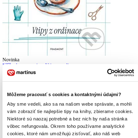
Novinka
Křížovky pro seniory Vtipy z ordinace
CZ
Autorský kolektív
Dobrá nálada a skvělé luštění v jednom? Máme...
Môžeme pracovať s cookies a kontaktnými údajmi?
Kniha
brožovaná väzba
Aby sme vedeli, ako sa na našom webe správate, a mohli
5,15 €
vám zobraziť tie najlepšie tipy na knihy, zbierame cookies.
-14 %
Niektoré sú naozaj potrebné a bez nich by naša stránka
Do 13 – 18 dní
Tento produkt momentálne nemáme na sklade, ale zvyčajne
vôbec nefungovala. Okrem toho používame analytické
vám ho vieme zabezpečiť a odoslať do 13 – 18 dní. A
cookies, ktoré nám umožňujú zisťovať, ako náš web
posnažíme sa aj trochu rýchlejšie!