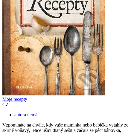
Moje recepty
CZ
autora nemá
Vzpomínáte na chvíle, kdy vaše maminka nebo babička vytáhly ze
skříně voňavý, lehce ušmudlaný sešit a začala se péct bábovka,