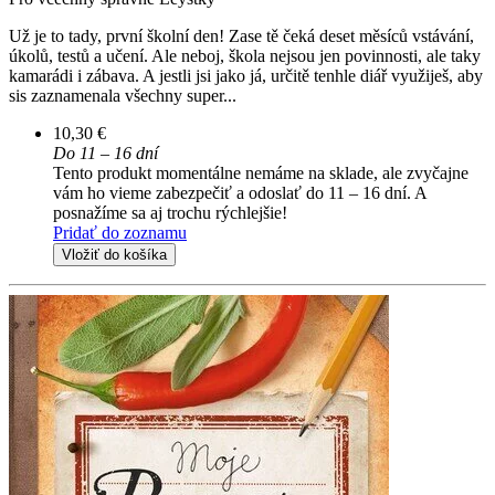
Už je to tady, první školní den! Zase tě čeká deset měsíců vstávání,
úkolů, testů a učení. Ale neboj, škola nejsou jen povinnosti, ale taky
kamarádi i zábava. A jestli jsi jako já, určitě tenhle diář využiješ, aby
sis zaznamenala všechny super...
10,30 €
Do 11 – 16 dní
Tento produkt momentálne nemáme na sklade, ale zvyčajne
vám ho vieme zabezpečiť a odoslať do 11 – 16 dní. A
posnažíme sa aj trochu rýchlejšie!
Pridať do zoznamu
Vložiť do košíka