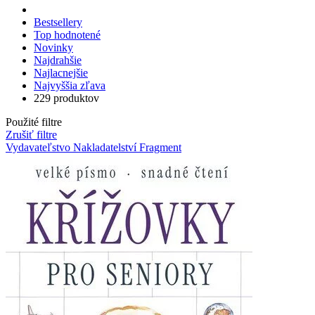
Bestsellery
Top hodnotené
Novinky
Najdrahšie
Najlacnejšie
Najvyššia zľava
229 produktov
Použité filtre
Zrušiť filtre
Vydavateľstvo Nakladatelství Fragment