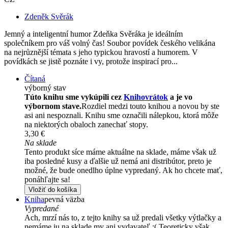
Zdeněk Svěrák
Jemný a inteligentní humor Zdeňka Svěráka je ideálním
společníkem pro váš volný čas! Soubor povídek českého velikána
na nejrůznější témata s jeho typickou hravostí a humorem. V
povídkách se jistě poznáte i vy, protože inspirací pro...
Čítaná
výborný stav
Túto knihu sme vykúpili cez
Knihovrátok
a je vo
výbornom stave.
Rozdiel medzi touto knihou a novou by ste
asi ani nespoznali. Knihu sme označili nálepkou, ktorá môže
na niektorých obaloch zanechať stopy.
3,30 €
Na sklade
Tento produkt síce máme aktuálne na sklade, máme však už
iba posledné kusy a ďalšie už nemá ani distribútor, preto je
možné, že bude onedlho úplne vypredaný. Ak ho chcete mať,
ponáhľajte sa!
Vložiť do košíka
Kniha
pevná väzba
Vypredané
Ach, mrzí nás to, z tejto knihy sa už predali všetky výtlačky a
nemáme ju na sklade my ani vydavateľ :( Teoreticky však