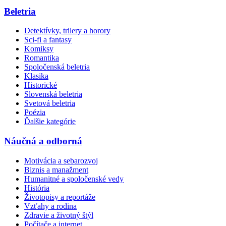
Beletria
Detektívky, trilery a horory
Sci-fi a fantasy
Komiksy
Romantika
Spoločenská beletria
Klasika
Historické
Slovenská beletria
Svetová beletria
Poézia
Ďalšie kategórie
Náučná a odborná
Motivácia a sebarozvoj
Biznis a manažment
Humanitné a spoločenské vedy
História
Životopisy a reportáže
Vzťahy a rodina
Zdravie a životný štýl
Počítače a internet