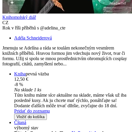
Knihomolský diář
CZ
Rok v říši příběhů s @adelina_cte
Adéla Schneiderová
Jmenuju se Adelína a ráda se toulám nekonečným vesmírem
knižních příběhů. Hravou formou jim vdechuju nový život, tvar či
formu. Užij si spolu se mnou prostřednictvím ohromujících cosplay
fotografií, citátů, zamyšlení nebo...
Kniha
pevná väzba
12,50 €
-8 %
Na sklade 1 ks
Túto knihu máme síce aktuálne na sklade, máme však už iba
posledné kusy. Ak ju chcete mať rýchlo, ponáhľajte sa!
Dodanie ďalších môže trvať dlhšie, zvyčajne do 18 dní.
Pridať do zoznamu
Vložiť do košíka
Čítaná
výborný stav