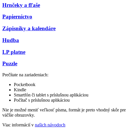
Hrnčeky a fľaše
Papiernictvo
Zápisníky a kalendáre
Hudba
LP platne
Puzzle
Prečítate na zariadeniach:
Pocketbook
Kindle
Smartfón či tablet s príslušnou aplikáciou
Počítač s príslušnou aplikáciou
Nie je možné meniť veľkosť písma, formát je preto vhodný skôr pre
väčšie obrazovky.
Viac informácií v
našich návodoch