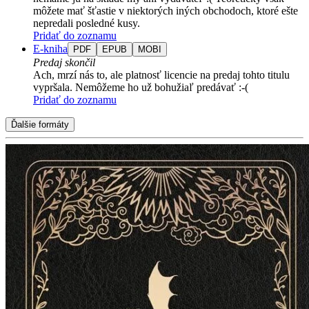
môžete mať šťastie v niektorých iných obchodoch, ktoré ešte
nepredali posledné kusy.
Pridať do zoznamu
E-kniha
PDF
EPUB
MOBI
Predaj skončil
Ach, mrzí nás to, ale platnosť licencie na predaj tohto titulu
vypršala. Nemôžeme ho už bohužiaľ predávať :-(
Pridať do zoznamu
Ďalšie formáty