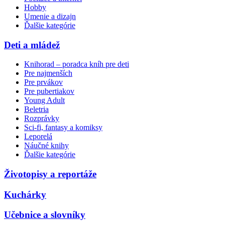
Hobby
Umenie a dizajn
Ďalšie kategórie
Deti a mládež
Knihorad – poradca kníh pre deti
Pre najmenších
Pre prvákov
Pre pubertiakov
Young Adult
Beletria
Rozprávky
Sci-fi, fantasy a komiksy
Leporelá
Náučné knihy
Ďalšie kategórie
Životopisy a reportáže
Kuchárky
Učebnice a slovníky