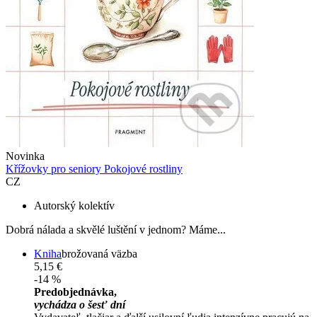
Novinka
Křížovky pro seniory Pokojové rostliny
CZ
Autorský kolektív
Dobrá nálada a skvělé luštění v jednom? Máme...
Kniha
brožovaná väzba
5,15 €
-14 %
Predobjednávka,
vychádza o šesť dní