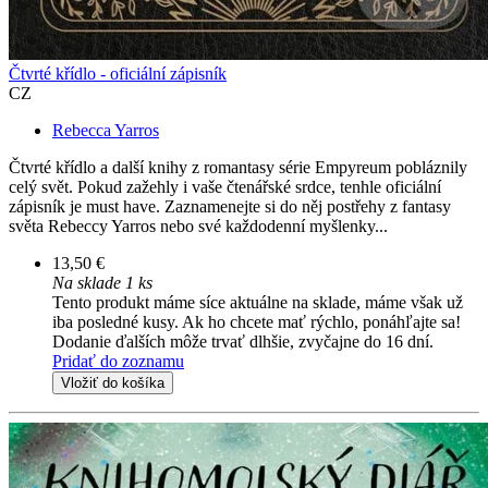
Čtvrté křídlo - oficiální zápisník
CZ
Rebecca Yarros
Čtvrté křídlo a další knihy z romantasy série Empyreum pobláznily
celý svět. Pokud zažehly i vaše čtenářské srdce, tenhle oficiální
zápisník je must have. Zaznamenejte si do něj postřehy z fantasy
světa Rebeccy Yarros nebo své každodenní myšlenky...
13,50 €
Na sklade 1 ks
Tento produkt máme síce aktuálne na sklade, máme však už
iba posledné kusy. Ak ho chcete mať rýchlo, ponáhľajte sa!
Dodanie ďalších môže trvať dlhšie, zvyčajne do 16 dní.
Pridať do zoznamu
Vložiť do košíka