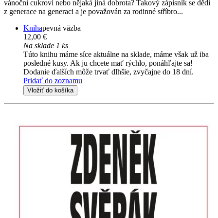
vánoční cukroví nebo nějaká jiná dobrota? Takový zápisník se dědí
z generace na generaci a je považován za rodinné stříbro...
Kniha
pevná väzba
12,00 €
Na sklade 1 ks
Túto knihu máme síce aktuálne na sklade, máme však už iba
posledné kusy. Ak ju chcete mať rýchlo, ponáhľajte sa!
Dodanie ďalších môže trvať dlhšie, zvyčajne do 18 dní.
Pridať do zoznamu
Vložiť do košíka