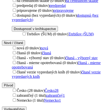
na centrálnom sklade (0 titulov)
na centrálnom sklade
predpredaj (0 titulov)
predpredaj
pripravujeme (0 titulov)
pripravujeme
dostupná (bez vypredaných) (0 titulov)
dostupná (bez
vypredaných)
Dostupnosť v kníhkupectve
Trebišov (ŠUM) (0 titulov)
Trebišov (ŠUM)
Nové / čítané
nová (0 titulov)
nová
čítaná (0 titulov)
čítaná
čítaná - výborný stav (0 titulov)
čítaná - výborný stav
čítaná - mierne opotrebovaná (0 titulov)
čítaná - mierne
opotrebovaná
čítané verzie vypredaných kníh (0 titulov)
čítané verzie
vypredaných kníh
Pôvod
Česko (28 titulov)
Česko
28
zahraničný (1 titul)
zahraničný
1
Nemecko (1 titul)
Nemecko
1
Vydavateľstvo