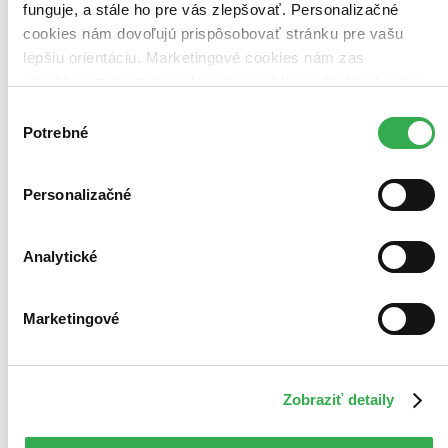
funguje, a stále ho pre vás zlepšovať. Personalizačné
Pridať do zoznamu
Vložiť do košíka
cookies nám dovoľujú prispôsobovať stránku pre vašu
lepšiu orientáciu. Marketingové cookies nám zas
umožňujú zobrazenie relevantnej reklamy. Niektoré údaje
zdieľame aj s tretími stranami. Veľmi by nám pomohlo,
Výber
keby sme mohli používať všetky tieto cookies. Ďakujeme!
Potrebné
súhlasu
Personalizačné
Analytické
Marketingové
Zobraziť detaily