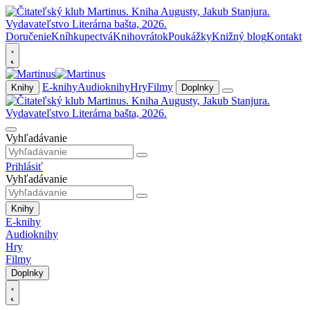
Doručenie
Kníhkupectvá
Knihovrátok
Poukážky
Knižný blog
Kontakt
E-knihy
Audioknihy
Hry
Filmy
Knihy
Doplnky
Vyhľadávanie
Prihlásiť
Vyhľadávanie
Knihy
E-knihy
Audioknihy
Hry
Filmy
Doplnky