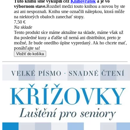
Túto knihu sme vykúpili cez
Knihovrátok
a je vo
výbornom stave.
Rozdiel medzi touto knihou a novou by ste
asi ani nespoznali. Knihu sme označili nálepkou, ktorá môže
na niektorých obaloch zanechať stopy.
7,50 €
Na sklade
Tento produkt síce máme aktuálne na sklade, máme však už
iba posledné kusy a ďalšie už nemá ani distribútor, preto je
možné, že bude onedlho úplne vypredaný. Ak ho chcete mať,
ponáhľajte sa!
Vložiť do košíka