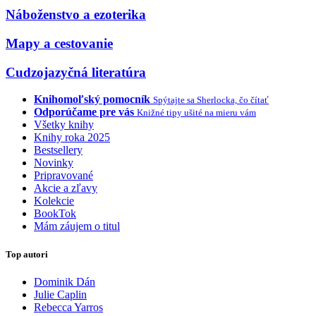
Náboženstvo a ezoterika
Mapy a cestovanie
Cudzojazyčná literatúra
Knihomoľský pomocník
Spýtajte sa Sherlocka, čo čítať
Odporúčame pre vás
Knižné tipy ušité na mieru vám
Všetky knihy
Knihy roka 2025
Bestsellery
Novinky
Pripravované
Akcie a zľavy
Kolekcie
BookTok
Mám záujem o titul
Top autori
Dominik Dán
Julie Caplin
Rebecca Yarros