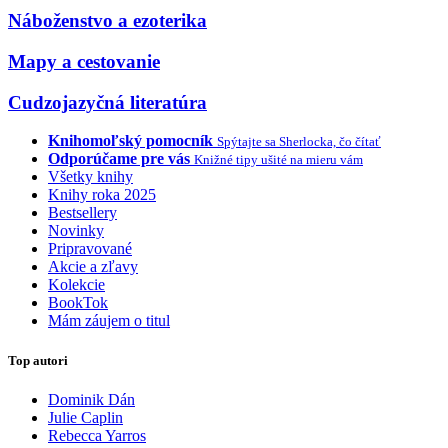
Náboženstvo a ezoterika
Mapy a cestovanie
Cudzojazyčná literatúra
Knihomoľský pomocník
Spýtajte sa Sherlocka, čo čítať
Odporúčame pre vás
Knižné tipy ušité na mieru vám
Všetky knihy
Knihy roka 2025
Bestsellery
Novinky
Pripravované
Akcie a zľavy
Kolekcie
BookTok
Mám záujem o titul
Top autori
Dominik Dán
Julie Caplin
Rebecca Yarros