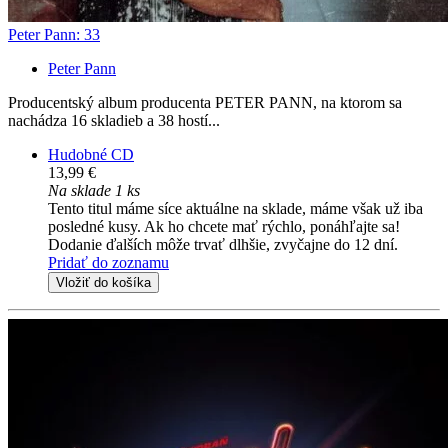
Peter Pann: 33
Peter Pann
Producentský album producenta PETER PANN, na ktorom sa
nachádza 16 skladieb a 38 hostí...
Hudobné CD
13,99 €
Na sklade 1 ks
Tento titul máme síce aktuálne na sklade, máme však už iba
posledné kusy. Ak ho chcete mať rýchlo, ponáhľajte sa!
Dodanie ďalších môže trvať dlhšie, zvyčajne do 12 dní.
Pridať do zoznamu
Vložiť do košíka