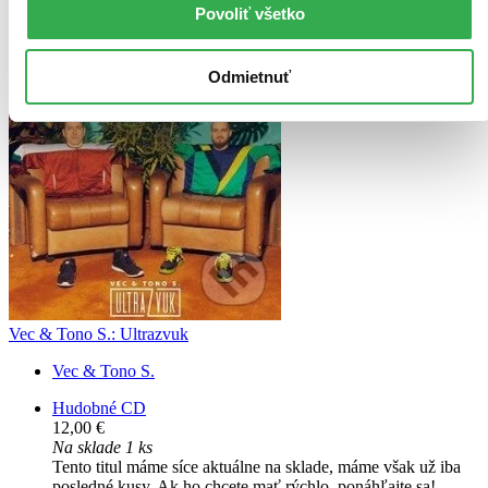
Vložiť do košíka
Povoliť všetko
Odmietnuť
Vec & Tono S.: Ultrazvuk
Vec & Tono S.
Hudobné CD
12,00 €
Na sklade 1 ks
Tento titul máme síce aktuálne na sklade, máme však už iba
posledné kusy. Ak ho chcete mať rýchlo, ponáhľajte sa!