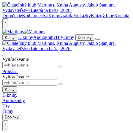
Doručenie
Kníhkupectvá
Knihovrátok
Poukážky
Knižný blog
Kontakt
E-knihy
Audioknihy
Hry
Filmy
Knihy
Doplnky
Vyhľadávanie
Prihlásiť
Vyhľadávanie
Knihy
E-knihy
Audioknihy
Hry
Filmy
Doplnky