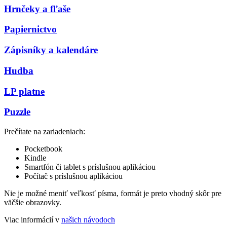
Hrnčeky a fľaše
Papiernictvo
Zápisníky a kalendáre
Hudba
LP platne
Puzzle
Prečítate na zariadeniach:
Pocketbook
Kindle
Smartfón či tablet s príslušnou aplikáciou
Počítač s príslušnou aplikáciou
Nie je možné meniť veľkosť písma, formát je preto vhodný skôr pre
väčšie obrazovky.
Viac informácií v
našich návodoch