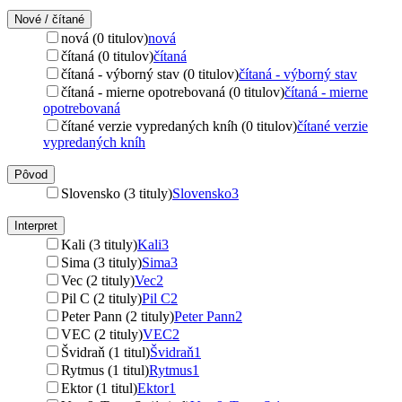
Nové / čítané
nová (0 titulov)
nová
čítaná (0 titulov)
čítaná
čítaná - výborný stav (0 titulov)
čítaná - výborný stav
čítaná - mierne opotrebovaná (0 titulov)
čítaná - mierne
opotrebovaná
čítané verzie vypredaných kníh (0 titulov)
čítané verzie
vypredaných kníh
Pôvod
Slovensko (3 tituly)
Slovensko
3
Interpret
Kali (3 tituly)
Kali
3
Sima (3 tituly)
Sima
3
Vec (2 tituly)
Vec
2
Pil C (2 tituly)
Pil C
2
Peter Pann (2 tituly)
Peter Pann
2
VEC (2 tituly)
VEC
2
Švidraň (1 titul)
Švidraň
1
Rytmus (1 titul)
Rytmus
1
Ektor (1 titul)
Ektor
1