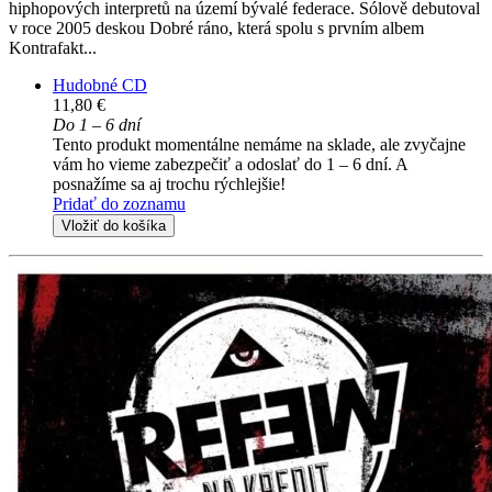
hiphopových interpretů na území bývalé federace. Sólově debutoval
v roce 2005 deskou Dobré ráno, která spolu s prvním albem
Kontrafakt...
Hudobné CD
11,80 €
Do 1 – 6 dní
Tento produkt momentálne nemáme na sklade, ale zvyčajne
vám ho vieme zabezpečiť a odoslať do 1 – 6 dní. A
posnažíme sa aj trochu rýchlejšie!
Pridať do zoznamu
Vložiť do košíka