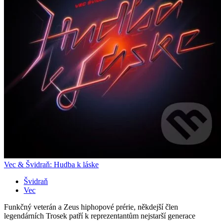
Vec & Švidraň: Hudba k láske
Švidraň
Vec
Funkčný veterán a Zeus hiphopové prérie, někdejší člen
legendárních Trosek patří k reprezentantům nejstarší generace