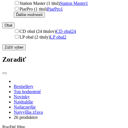
Station Master (1 titul)
Station Master
1
PiarPro (1 titul)
PiarPro
1
Ďalšie možnosti
Obal
CD obal (24 titulov)
CD obal
24
LP obal (2 tituly)
LP obal
2
Zúžiť výber
Zoradiť
Bestsellery
Top hodnotené
Novinky
Najdrahšie
Najlacnejšie
Najvyššia zľava
26 produktov
Použité filtre