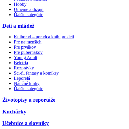
Hobby
Umenie a dizajn
Ďalšie kategórie
Deti a mládež
Knihorad – poradca kníh pre deti
Pre najmenších
Pre prvákov
Pre pubertiakov
Young Adult
Beletria
Rozprávky
Sci-fi, fantasy a komiksy
Leporelá
Náučné knihy
Ďalšie kategórie
Životopisy a reportáže
Kuchárky
Učebnice a slovníky