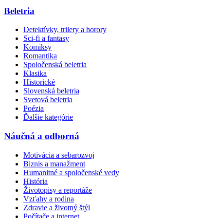
Beletria
Detektívky, trilery a horory
Sci-fi a fantasy
Komiksy
Romantika
Spoločenská beletria
Klasika
Historické
Slovenská beletria
Svetová beletria
Poézia
Ďalšie kategórie
Náučná a odborná
Motivácia a sebarozvoj
Biznis a manažment
Humanitné a spoločenské vedy
História
Životopisy a reportáže
Vzťahy a rodina
Zdravie a životný štýl
Počítače a internet