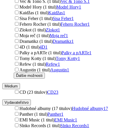
Vec & Tono S. (1 titul)
Vec & Tono S.
1
Modré Hory (1 titul)
Modré Hory
1
Kaidžas (1 titul)
Kaidžas
1
Sisa Feher (1 titul)
Sisa Feher
1
Fehero Rocher (1 titul)
Fehero Rocher
1
Zlokot (1 titul)
Zlokot
1
Moja reč (1 titul)
Moja reč
1
Dramatikz (1 titul)
Dramatikz
1
4D (1 titul)
4D
1
Palky a pARTe (1 titul)
Palky a pARTe
1
Tomy Kotty (1 titul)
Tomy Kotty
1
Refew (1 titul)
Refew
1
Augustin (1 titul)
Augustin
1
Ďalšie možnosti
Médium
CD (23 titulov)
CD
23
Vydavateľstvo
Hudobné albumy (17 titulov)
Hudobné albumy
17
Panther (1 titul)
Panther
1
EMI Music (1 titul)
EMI Music
1
Slnko Records (1 titul)
Slnko Records
1