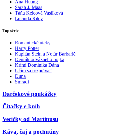
Ana Huang
Sarah J. Maas
Táňa Keleová Vasilková
Lucinda Riley
Top série
Romantické úteky
Harry Potter
Kapitán Stein a Notár Barbarič
Denník odvážneho bojka
Krimi Dominika Dána
Učím sa rozprávať
Duna
Smradi
Darčekové poukážky
Čítačky e-kníh
Vecičky od Martinusu
Káva, čaj a pochutiny