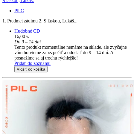
S láskou, Lukáš.
Pil C
1. Predmet záujmu 2. S láskou, Lukáš...
Hudobné CD
16,00 €
Do 9 – 14 dní
Tento produkt momentálne nemáme na sklade, ale zvyčajne
vám ho vieme zabezpečiť a odoslať do 9 – 14 dní. A
posnažíme sa aj trochu rýchlejšie!
Pridať do zoznamu
Vložiť do košíka