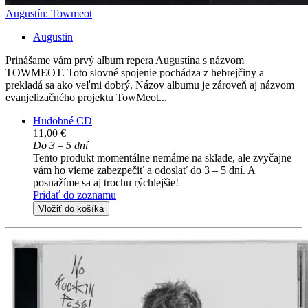
Augustín: Towmeot
Augustin
Prinášame vám prvý album repera Augustína s názvom
TOWMEOT. Toto slovné spojenie pochádza z hebrejčiny a
prekladá sa ako veľmi dobrý. Názov albumu je zároveň aj názvom
evanjelizačného projektu TowMeot...
Hudobné CD
11,00 €
Do 3 – 5 dní
Tento produkt momentálne nemáme na sklade, ale zvyčajne
vám ho vieme zabezpečiť a odoslať do 3 – 5 dní. A
posnažíme sa aj trochu rýchlejšie!
Pridať do zoznamu
Vložiť do košíka