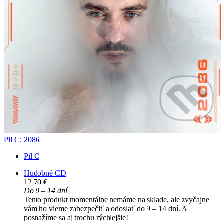
Pil C: 2086
Pil C
Hudobné CD
12,70 €
Do 9 – 14 dní
Tento produkt momentálne nemáme na sklade, ale zvyčajne
vám ho vieme zabezpečiť a odoslať do 9 – 14 dní. A
posnažíme sa aj trochu rýchlejšie!