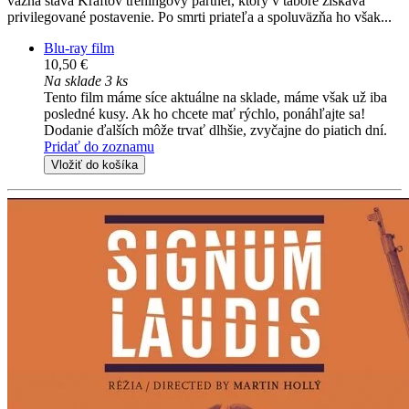
väzňa stáva Kraftov tréningový partner, ktorý v tábore získava
privilegované postavenie. Po smrti priateľa a spoluväzňa ho však...
Blu-ray film
10,50 €
Na sklade 3 ks
Tento film máme síce aktuálne na sklade, máme však už iba
posledné kusy. Ak ho chcete mať rýchlo, ponáhľajte sa!
Dodanie ďalších môže trvať dlhšie, zvyčajne do piatich dní.
Pridať do zoznamu
Vložiť do košíka