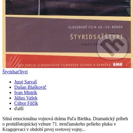
Štyridsaťštyri
Juraj Sarvaš
Dušan Blaškovič
Ivan Mistrík
Július Vašek
Ctibor Filčík
ďalší
Silná emocionálna vojnová dráma Paľa Bielika. Dramatický príbeh
o protidôstojníckej vzbure 71. trenčianskeho pešieho pluku v
Kragujevaci v období prvej svetovej vojny...