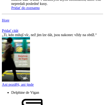
nepredali posledné kusy.
Pridať do zoznamu
Hore
Pridať citát
Ti, kdo milují víc, než jim lze dát, jsou nakonec vždy na obtíž.
Ani později, ani jinde
Delphine de Vigan