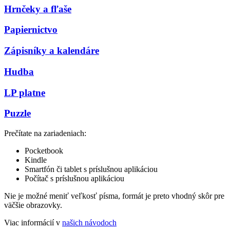
Hrnčeky a fľaše
Papiernictvo
Zápisníky a kalendáre
Hudba
LP platne
Puzzle
Prečítate na zariadeniach:
Pocketbook
Kindle
Smartfón či tablet s príslušnou aplikáciou
Počítač s príslušnou aplikáciou
Nie je možné meniť veľkosť písma, formát je preto vhodný skôr pre
väčšie obrazovky.
Viac informácií v
našich návodoch