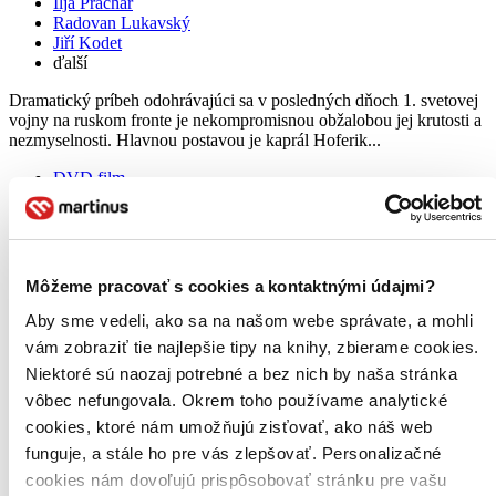
Ilja Prachař
Radovan Lukavský
Jiří Kodet
ďalší
Dramatický príbeh odohrávajúci sa v posledných dňoch 1. svetovej
vojny na ruskom fronte je nekompromisnou obžalobou jej krutosti a
nezmyselnosti. Hlavnou postavou je kaprál Hoferik...
DVD film
3,80 €
Na sklade 1 ks
Tento produkt síce máme aktuálne na sklade, máme však už
iba posledné kusy a ďalšie už nemá ani distribútor, preto je
možné, že bude onedlho úplne vypredaný. Ak ho chcete mať,
Môžeme pracovať s cookies a kontaktnými údajmi?
ponáhľajte sa!
Pridať do zoznamu
Aby sme vedeli, ako sa na našom webe správate, a mohli
Vložiť do košíka
vám zobraziť tie najlepšie tipy na knihy, zbierame cookies.
Niektoré sú naozaj potrebné a bez nich by naša stránka
vôbec nefungovala. Okrem toho používame analytické
cookies, ktoré nám umožňujú zisťovať, ako náš web
funguje, a stále ho pre vás zlepšovať. Personalizačné
cookies nám dovoľujú prispôsobovať stránku pre vašu