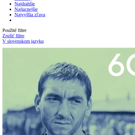
Najdrahšie
Najlacnejšie
Najvyššia zľava
Použité filtre
Zrušiť filtre
V slovenskom jazyku