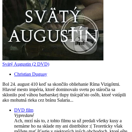
Svätý Augustin (2 DVD)
Christian Duguay
Bol 24. august 410 keď sa skončilo obliehanie Ríma Vizigótmi.
Hlavné mesto impéria, ktoré dominovalo svetu po stáročia sa
sklonilo pod váhou barbarskej tlupy tisícpäťsto osôb, ktoré vstúpili
ako mohutná rieka cez bránu Salaria...
DVD film
Vypredané
Ach, mrzí nás to, z tohto filmu sa už predali všetky kusy a
nemáme ho na sklade my ani distribútor :( Teoreticky však
môžete mať šťastie v niektorých iných obchodoch, ktoré ešte