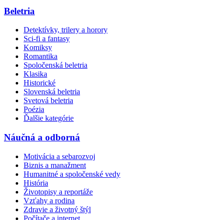
Beletria
Detektívky, trilery a horory
Sci-fi a fantasy
Komiksy
Romantika
Spoločenská beletria
Klasika
Historické
Slovenská beletria
Svetová beletria
Poézia
Ďalšie kategórie
Náučná a odborná
Motivácia a sebarozvoj
Biznis a manažment
Humanitné a spoločenské vedy
História
Životopisy a reportáže
Vzťahy a rodina
Zdravie a životný štýl
Počítače a internet