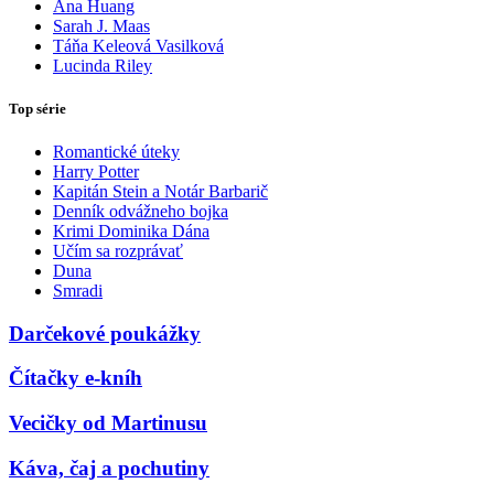
Ana Huang
Sarah J. Maas
Táňa Keleová Vasilková
Lucinda Riley
Top série
Romantické úteky
Harry Potter
Kapitán Stein a Notár Barbarič
Denník odvážneho bojka
Krimi Dominika Dána
Učím sa rozprávať
Duna
Smradi
Darčekové poukážky
Čítačky e-kníh
Vecičky od Martinusu
Káva, čaj a pochutiny