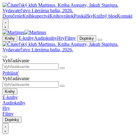
Doručenie
Kníhkupectvá
Knihovrátok
Poukážky
Knižný blog
Kontakt
E-knihy
Audioknihy
Hry
Filmy
Knihy
Doplnky
Vyhľadávanie
Prihlásiť
Vyhľadávanie
Knihy
E-knihy
Audioknihy
Hry
Filmy
Doplnky