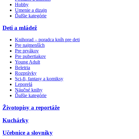
Hobby
Umenie a dizajn
Ďalšie kategórie
Deti a mládež
Knihorad – poradca kníh pre deti
Pre najmenších
Pre prvákov
Pre pubertiakov
Young Adult
Beletria
Rozprávky
Sci-fi, fantasy a komiksy
Leporelá
Náučné knihy
Ďalšie kategórie
Životopisy a reportáže
Kuchárky
Učebnice a slovníky