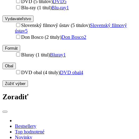
DVD (5 titulov)
DVD
5
Blu-ray (1 titul)
Blu-ray
1
Vydavateľstvo
Slovenský filmový ústav (5 titulov)
Slovenský filmový
ústav
5
Don Bosco (2 tituly)
Don Bosco
2
Formát
Bluray (1 titul)
Bluray
1
Obal
DVD obal (4 tituly)
DVD obal
4
Zúžiť výber
Zoradiť
Bestsellery
Top hodnotené
Novinky