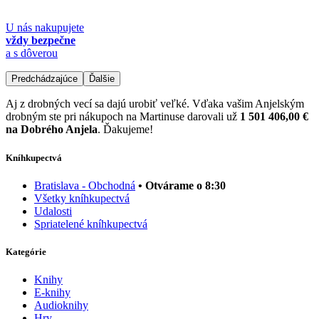
U nás nakupujete
vždy bezpečne
a s dôverou
Predchádzajúce
Ďalšie
Aj z drobných vecí sa dajú urobiť veľké. Vďaka vašim Anjelským
drobným ste pri nákupoch na Martinuse darovali už
1 501 406,00 €
na Dobrého Anjela
. Ďakujeme!
Kníhkupectvá
Bratislava - Obchodná
• Otvárame o 8:30
Všetky kníhkupectvá
Udalosti
Spriatelené kníhkupectvá
Kategórie
Knihy
E-knihy
Audioknihy
Hry