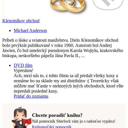
Klenotníkov obchod
Michael Anderson
Príbeh o láske a sviatosti manželstva. Dielo Klenotníkov obchod
bolo prvýkrát publikované v roku 1960. Autorom bol Andrej
Jawien, čo bol umelecký pseudonym Karola Wojtylu, krakovského
biskupa, neskoršieho pápeža Jána Pavla II., ...
DVD film
Vypredané
Ach, mrzí nás to, z tohto filmu sa už predali všetky kusy a
nemáme ho na sklade my ani distribútor :( Teoreticky však
môžete mať šťastie v niektorých iných obchodoch, ktoré ešte
nepredali posledné kusy.
Pridať do zoznamu
Chcete poradiť knihu?
Náš pomocník Sherlock vám ju s radosťou vypátra!
Knihomoľský pomocník