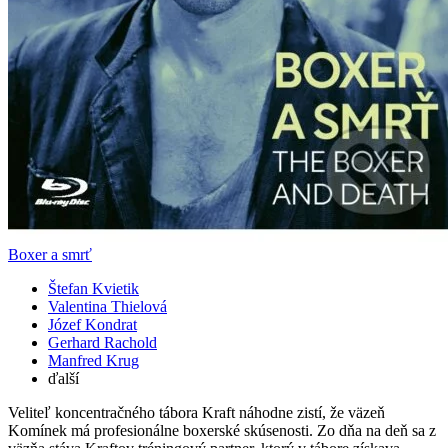
Boxer a smrť
Štefan Kvietik
Valentina Thielová
Józef Kondrat
Gerhard Rachold
Manfred Krug
ďalší
Veliteľ koncentračného tábora Kraft náhodne zistí, že väzeň
Komínek má profesionálne boxerské skúsenosti. Zo dňa na deň sa z