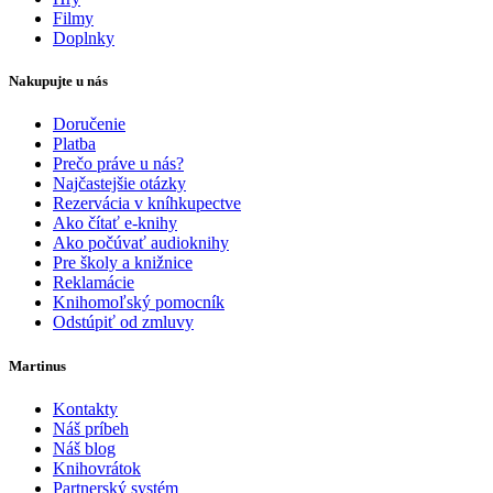
Filmy
Doplnky
Nakupujte u nás
Doručenie
Platba
Prečo práve u nás?
Najčastejšie otázky
Rezervácia v kníhkupectve
Ako čítať e-knihy
Ako počúvať audioknihy
Pre školy a knižnice
Reklamácie
Knihomoľský pomocník
Odstúpiť od zmluvy
Martinus
Kontakty
Náš príbeh
Náš blog
Knihovrátok
Partnerský systém