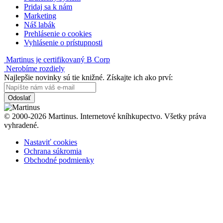
Pridaj sa k nám
Marketing
Náš labák
Prehlásenie o cookies
Vyhlásenie o prístupnosti
Martinus je certifikovaný B Corp
Nerobíme rozdiely
Najlepšie novinky sú tie knižné. Získajte ich ako prví:
Odoslať
© 2000-2026 Martinus. Internetové kníhkupectvo. Všetky práva
vyhradené.
Nastaviť cookies
Ochrana súkromia
Obchodné podmienky