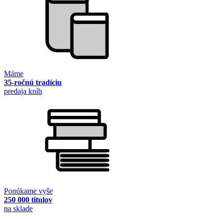
Máme
35-ročnú tradíciu
predaja kníh
Ponúkame vyše
250 000 titulov
na sklade