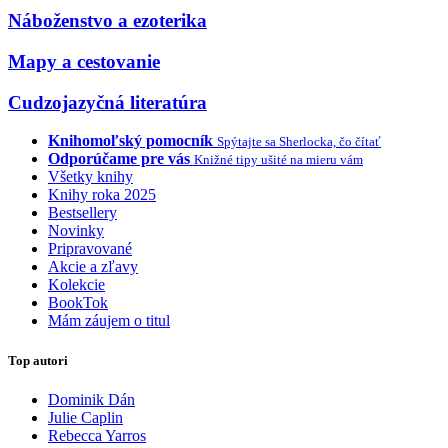
Náboženstvo a ezoterika
Mapy a cestovanie
Cudzojazyčná literatúra
Knihomoľský pomocník
Spýtajte sa Sherlocka, čo čítať
Odporúčame pre vás
Knižné tipy ušité na mieru vám
Všetky knihy
Knihy roka 2025
Bestsellery
Novinky
Pripravované
Akcie a zľavy
Kolekcie
BookTok
Mám záujem o titul
Top autori
Dominik Dán
Julie Caplin
Rebecca Yarros