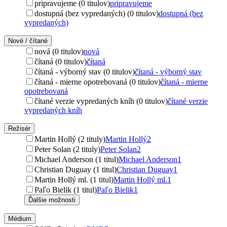
pripravujeme (0 titulov)
pripravujeme
dostupná (bez vypredaných) (0 titulov)
dostupná (bez
vypredaných)
Nové / čítané
nová (0 titulov)
nová
čítaná (0 titulov)
čítaná
čítaná - výborný stav (0 titulov)
čítaná - výborný stav
čítaná - mierne opotrebovaná (0 titulov)
čítaná - mierne
opotrebovaná
čítané verzie vypredaných kníh (0 titulov)
čítané verzie
vypredaných kníh
Režisér
Martin Hollý (2 tituly)
Martin Hollý
2
Peter Solan (2 tituly)
Peter Solan
2
Michael Anderson (1 titul)
Michael Anderson
1
Christian Duguay (1 titul)
Christian Duguay
1
Martin Hollý ml. (1 titul)
Martin Hollý ml.
1
Paľo Bielik (1 titul)
Paľo Bielik
1
Ďalšie možnosti
Médium