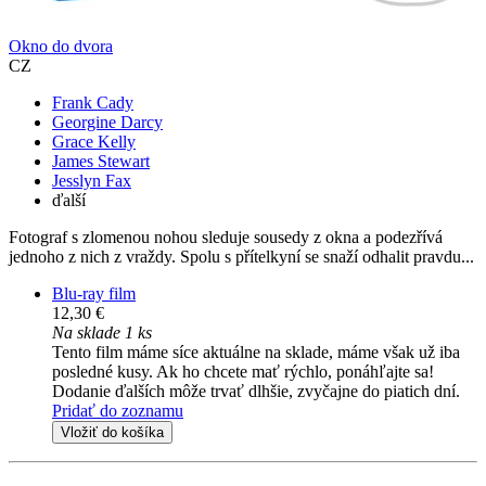
Okno do dvora
CZ
Frank Cady
Georgine Darcy
Grace Kelly
James Stewart
Jesslyn Fax
ďalší
Fotograf s zlomenou nohou sleduje sousedy z okna a podezřívá
jednoho z nich z vraždy. Spolu s přítelkyní se snaží odhalit pravdu...
Blu-ray film
12,30 €
Na sklade 1 ks
Tento film máme síce aktuálne na sklade, máme však už iba
posledné kusy. Ak ho chcete mať rýchlo, ponáhľajte sa!
Dodanie ďalších môže trvať dlhšie, zvyčajne do piatich dní.
Pridať do zoznamu
Vložiť do košíka