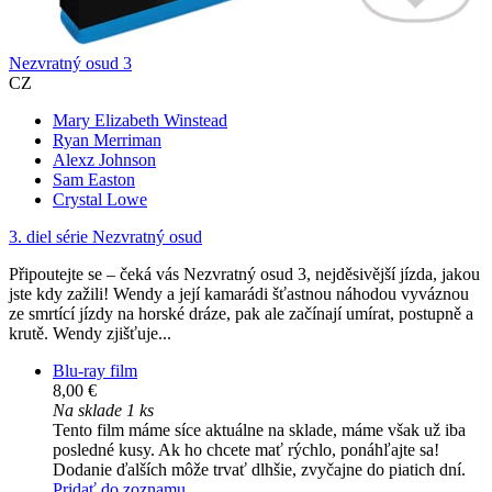
Nezvratný osud 3
CZ
Mary Elizabeth Winstead
Ryan Merriman
Alexz Johnson
Sam Easton
Crystal Lowe
3. diel série
Nezvratný osud
Připoutejte se – čeká vás Nezvratný osud 3, nejděsivější jízda, jakou
jste kdy zažili! Wendy a její kamarádi šťastnou náhodou vyváznou
ze smrtící jízdy na horské dráze, pak ale začínají umírat, postupně a
krutě. Wendy zjišťuje...
Blu-ray film
8,00 €
Na sklade 1 ks
Tento film máme síce aktuálne na sklade, máme však už iba
posledné kusy. Ak ho chcete mať rýchlo, ponáhľajte sa!
Dodanie ďalších môže trvať dlhšie, zvyčajne do piatich dní.
Pridať do zoznamu