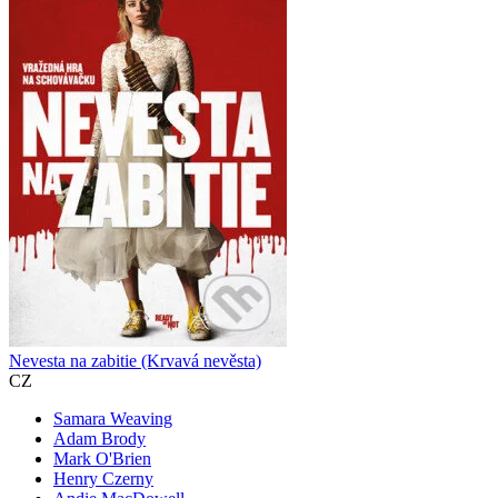
Nevesta na zabitie (Krvavá nevěsta)
CZ
Samara Weaving
Adam Brody
Mark O'Brien
Henry Czerny