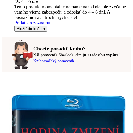
Do 4 – 6 dní
Tento produkt momentálne nemáme na sklade, ale zvyčajne
vám ho vieme zabezpečiť a odoslať do 4 – 6 dní. A
posnažíme sa aj trochu rýchlejšie!
Pridať do zoznamu
Vložiť do košíka
Chcete poradiť knihu?
Náš pomocník Sherlock vám ju s radosťou vypátra!
Knihomoľský pomocník