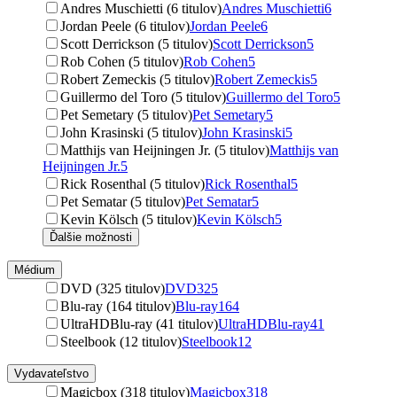
Andres Muschietti (6 titulov)
Andres Muschietti
6
Jordan Peele (6 titulov)
Jordan Peele
6
Scott Derrickson (5 titulov)
Scott Derrickson
5
Rob Cohen (5 titulov)
Rob Cohen
5
Robert Zemeckis (5 titulov)
Robert Zemeckis
5
Guillermo del Toro (5 titulov)
Guillermo del Toro
5
Pet Semetary (5 titulov)
Pet Semetary
5
John Krasinski (5 titulov)
John Krasinski
5
Matthijs van Heijningen Jr. (5 titulov)
Matthijs van
Heijningen Jr.
5
Rick Rosenthal (5 titulov)
Rick Rosenthal
5
Pet Sematar (5 titulov)
Pet Sematar
5
Kevin Kölsch (5 titulov)
Kevin Kölsch
5
Ďalšie možnosti
Médium
DVD (325 titulov)
DVD
325
Blu-ray (164 titulov)
Blu-ray
164
UltraHDBlu-ray (41 titulov)
UltraHDBlu-ray
41
Steelbook (12 titulov)
Steelbook
12
Vydavateľstvo
Magicbox (318 titulov)
Magicbox
318