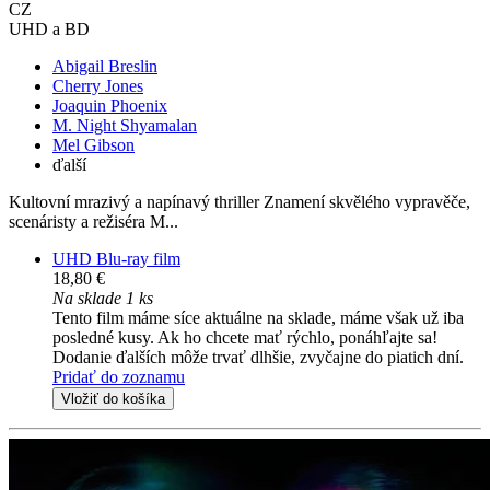
CZ
UHD a BD
Abigail Breslin
Cherry Jones
Joaquin Phoenix
M. Night Shyamalan
Mel Gibson
ďalší
Kultovní mrazivý a napínavý thriller Znamení skvělého vypravěče,
scenáristy a režiséra M...
UHD Blu-ray film
18,80 €
Na sklade 1 ks
Tento film máme síce aktuálne na sklade, máme však už iba
posledné kusy. Ak ho chcete mať rýchlo, ponáhľajte sa!
Dodanie ďalších môže trvať dlhšie, zvyčajne do piatich dní.
Pridať do zoznamu
Vložiť do košíka