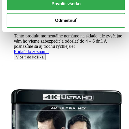
věčný domov nesčetných duší. Když se tým vědců od-váží vstoupit
Povoliť všetko
na neprobádané území plné kostí, odhaluje temné tajemství, které
tohle město mrtvých skrývá...
Odmietnuť
DVD film
10,50 €
Do 4 – 6 dní
Tento produkt momentálne nemáme na sklade, ale zvyčajne
vám ho vieme zabezpečiť a odoslať do 4 – 6 dní. A
posnažíme sa aj trochu rýchlejšie!
Pridať do zoznamu
Vložiť do košíka