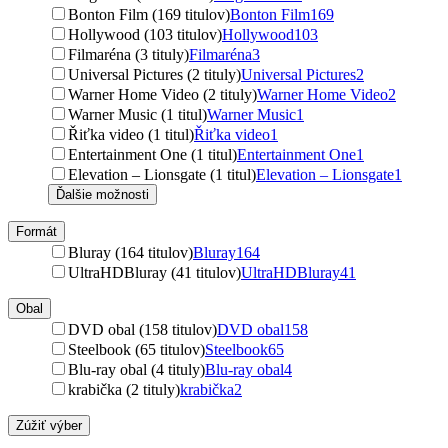
Bonton Film (169 titulov)
Bonton Film
169
Hollywood (103 titulov)
Hollywood
103
Filmaréna (3 tituly)
Filmaréna
3
Universal Pictures (2 tituly)
Universal Pictures
2
Warner Home Video (2 tituly)
Warner Home Video
2
Warner Music (1 titul)
Warner Music
1
Řiťka video (1 titul)
Řiťka video
1
Entertainment One (1 titul)
Entertainment One
1
Elevation – Lionsgate (1 titul)
Elevation – Lionsgate
1
Ďalšie možnosti
Formát
Bluray (164 titulov)
Bluray
164
UltraHDBluray (41 titulov)
UltraHDBluray
41
Obal
DVD obal (158 titulov)
DVD obal
158
Steelbook (65 titulov)
Steelbook
65
Blu-ray obal (4 tituly)
Blu-ray obal
4
krabička (2 tituly)
krabička
2
Zúžiť výber