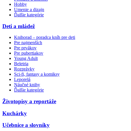
Hobby
Umenie a dizajn
Ďalšie kategórie
Deti a mládež
Knihorad – poradca kníh pre deti
Pre najmenších
Pre prvákov
Pre pubertiakov
Young Adult
Beletria
Rozprávky
Sci-fi, fantasy a komiksy
Leporelá
Náučné knihy
Ďalšie kategórie
Životopisy a reportáže
Kuchárky
Učebnice a slovníky