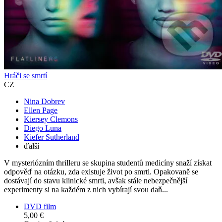
Hráči se smrtí
CZ
Nina Dobrev
Ellen Page
Kiersey Clemons
Diego Luna
Kiefer Sutherland
ďalší
V mysteriózním thrilleru se skupina studentů medicíny snaží získat
odpověď na otázku, zda existuje život po smrti. Opakovaně se
dostávají do stavu klinické smrti, avšak stále nebezpečnější
experimenty si na každém z nich vybírají svou daň...
DVD film
5,00 €