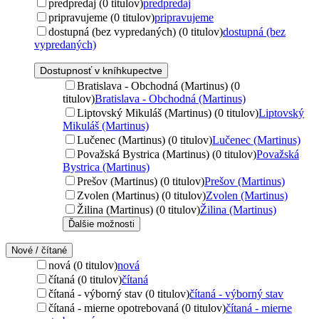
predpredaj (0 titulov)
predpredaj
pripravujeme (0 titulov)
pripravujeme
dostupná (bez vypredaných) (0 titulov)
dostupná (bez
vypredaných)
Dostupnosť v kníhkupectve
Bratislava - Obchodná (Martinus) (0
titulov)
Bratislava - Obchodná (Martinus)
Liptovský Mikuláš (Martinus) (0 titulov)
Liptovský
Mikuláš (Martinus)
Lučenec (Martinus) (0 titulov)
Lučenec (Martinus)
Považská Bystrica (Martinus) (0 titulov)
Považská
Bystrica (Martinus)
Prešov (Martinus) (0 titulov)
Prešov (Martinus)
Zvolen (Martinus) (0 titulov)
Zvolen (Martinus)
Žilina (Martinus) (0 titulov)
Žilina (Martinus)
Ďalšie možnosti
Nové / čítané
nová (0 titulov)
nová
čítaná (0 titulov)
čítaná
čítaná - výborný stav (0 titulov)
čítaná - výborný stav
čítaná - mierne opotrebovaná (0 titulov)
čítaná - mierne