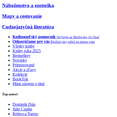
Náboženstvo a ezoterika
Mapy a cestovanie
Cudzojazyčná literatúra
Knihomoľský pomocník
Spýtajte sa Sherlocka, čo čítať
Odporúčame pre vás
Knižné tipy ušité na mieru vám
Všetky knihy
Knihy roka 2025
Bestsellery
Novinky
Pripravované
Akcie a zľavy
Kolekcie
BookTok
Mám záujem o titul
Top autori
Dominik Dán
Julie Caplin
Rebecca Yarros