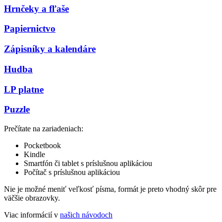
Hrnčeky a fľaše
Papiernictvo
Zápisníky a kalendáre
Hudba
LP platne
Puzzle
Prečítate na zariadeniach:
Pocketbook
Kindle
Smartfón či tablet s príslušnou aplikáciou
Počítač s príslušnou aplikáciou
Nie je možné meniť veľkosť písma, formát je preto vhodný skôr pre
väčšie obrazovky.
Viac informácií v
našich návodoch