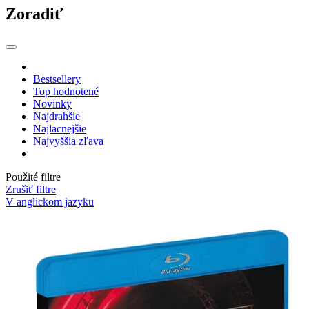
Zoradiť
Bestsellery
Top hodnotené
Novinky
Najdrahšie
Najlacnejšie
Najvyššia zľava
Použité filtre
Zrušiť filtre
V anglickom jazyku