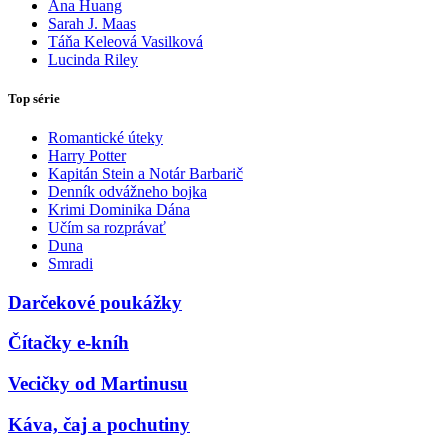
Ana Huang
Sarah J. Maas
Táňa Keleová Vasilková
Lucinda Riley
Top série
Romantické úteky
Harry Potter
Kapitán Stein a Notár Barbarič
Denník odvážneho bojka
Krimi Dominika Dána
Učím sa rozprávať
Duna
Smradi
Darčekové poukážky
Čítačky e-kníh
Vecičky od Martinusu
Káva, čaj a pochutiny