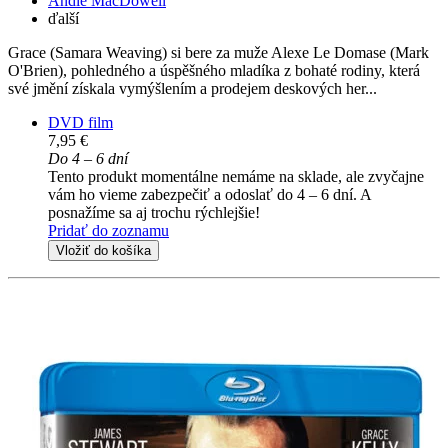
Andie MacDowell
ďalší
Grace (Samara Weaving) si bere za muže Alexe Le Domase (Mark
O'Brien), pohledného a úspěšného mladíka z bohaté rodiny, která
své jmění získala vymýšlením a prodejem deskových her...
DVD film
7,95 €
Do 4 – 6 dní
Tento produkt momentálne nemáme na sklade, ale zvyčajne
vám ho vieme zabezpečiť a odoslať do 4 – 6 dní. A
posnažíme sa aj trochu rýchlejšie!
Pridať do zoznamu
Vložiť do košíka