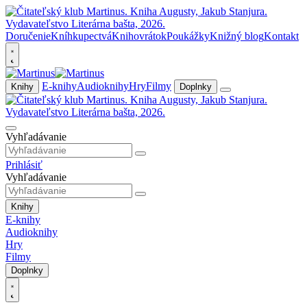
Doručenie
Kníhkupectvá
Knihovrátok
Poukážky
Knižný blog
Kontakt
E-knihy
Audioknihy
Hry
Filmy
Knihy
Doplnky
Vyhľadávanie
Prihlásiť
Vyhľadávanie
Knihy
E-knihy
Audioknihy
Hry
Filmy
Doplnky