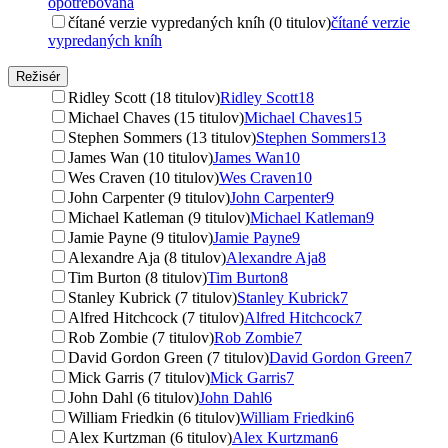
opotrebovaná
čítané verzie vypredaných kníh (0 titulov)
čítané verzie
vypredaných kníh
Režisér
Ridley Scott (18 titulov)
Ridley Scott
18
Michael Chaves (15 titulov)
Michael Chaves
15
Stephen Sommers (13 titulov)
Stephen Sommers
13
James Wan (10 titulov)
James Wan
10
Wes Craven (10 titulov)
Wes Craven
10
John Carpenter (9 titulov)
John Carpenter
9
Michael Katleman (9 titulov)
Michael Katleman
9
Jamie Payne (9 titulov)
Jamie Payne
9
Alexandre Aja (8 titulov)
Alexandre Aja
8
Tim Burton (8 titulov)
Tim Burton
8
Stanley Kubrick (7 titulov)
Stanley Kubrick
7
Alfred Hitchcock (7 titulov)
Alfred Hitchcock
7
Rob Zombie (7 titulov)
Rob Zombie
7
David Gordon Green (7 titulov)
David Gordon Green
7
Mick Garris (7 titulov)
Mick Garris
7
John Dahl (6 titulov)
John Dahl
6
William Friedkin (6 titulov)
William Friedkin
6
Alex Kurtzman (6 titulov)
Alex Kurtzman
6