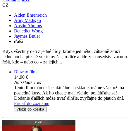
CZ
Alden Ehrenreich
Amy Madigan
Austin Abrams
Benedict Wong
Jaymes Butler
ďalší
Když všechny děti z jedné třídy, kromě jediného, záhadně zmizí
jedné noci a přesně ve stejný čas, rodiče a lidé ze sousedství začnou
řešit, kdo – nebo co – za jejich...
Blu-ray film
14,90 €
Na sklade 1 ks
Tento film máme síce aktuálne na sklade, máme však už iba
posledné kusy. Ak ho chcete mať rýchlo, ponáhľajte sa!
Dodanie ďalších môže trvať dlhšie, zvyčajne do piatich dní.
Pridať do zoznamu
Vložiť do košíka