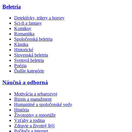
Beletria
Detektívky, trilery a horory
Sci-fi a fantasy
Komiksy
Romantika
Spoločenská beletria
Klasika
Historické
Slovenská beletria
Svetová beletria
Poézia
Ďalšie kategórie
Náučná a odborná
Motivácia a sebarozvoj
Biznis a manažment
Humanitné a spoločenské vedy
História
Životopisy a reportáže
Vzťahy a rodina
Zdravie a životný štýl
Počítače a internet