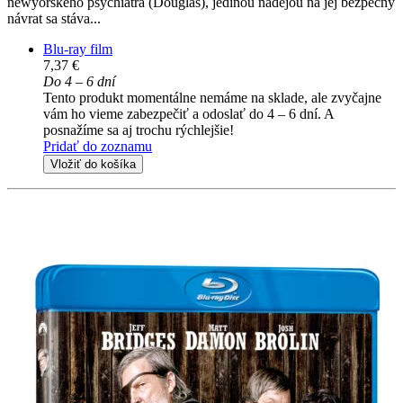
newyorského psychiatra (Douglas), jedinou nádejou na jej bezpečný
návrat sa stáva...
Blu-ray film
7,37 €
Do 4 – 6 dní
Tento produkt momentálne nemáme na sklade, ale zvyčajne
vám ho vieme zabezpečiť a odoslať do 4 – 6 dní. A
posnažíme sa aj trochu rýchlejšie!
Pridať do zoznamu
Vložiť do košíka