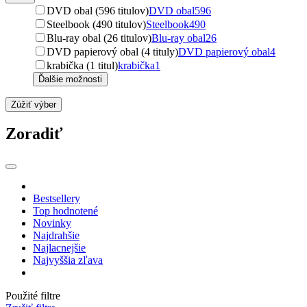
DVD obal (596 titulov)
DVD obal
596
Steelbook (490 titulov)
Steelbook
490
Blu-ray obal (26 titulov)
Blu-ray obal
26
DVD papierový obal (4 tituly)
DVD papierový obal
4
krabička (1 titul)
krabička
1
Ďalšie možnosti
Zúžiť výber
Zoradiť
Bestsellery
Top hodnotené
Novinky
Najdrahšie
Najlacnejšie
Najvyššia zľava
Použité filtre