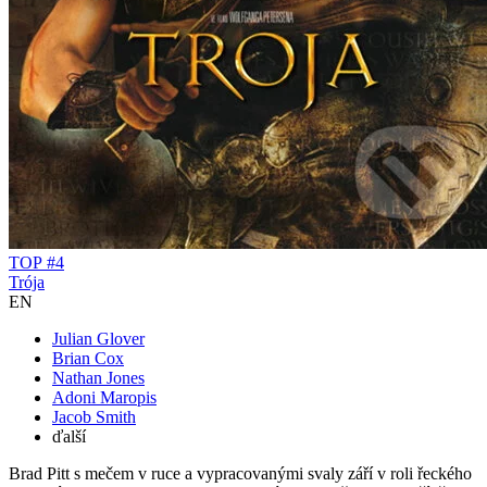
TOP #4
Trója
EN
Julian Glover
Brian Cox
Nathan Jones
Adoni Maropis
Jacob Smith
ďalší
Brad Pitt s mečem v ruce a vypracovanými svaly září v roli řeckého