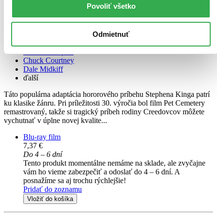
Novinka
Povoliť všetko
Kedvencek temetője BD (HU)
HU
Odmietnuť
Andrew Hubatsek
Blaze Berdahl
Brad Greenquist
Chuck Courtney
Dale Midkiff
ďalší
Táto populárna adaptácia hororového príbehu Stephena Kinga patrí
ku klasike žánru. Pri príležitosti 30. výročia bol film Pet Cemetery
remastrovaný, takže si tragický príbeh rodiny Creedovcov môžete
vychutnať v úplne novej kvalite...
Blu-ray film
7,37 €
Do 4 – 6 dní
Tento produkt momentálne nemáme na sklade, ale zvyčajne
vám ho vieme zabezpečiť a odoslať do 4 – 6 dní. A
posnažíme sa aj trochu rýchlejšie!
Pridať do zoznamu
Vložiť do košíka