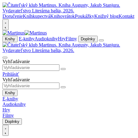
Doručenie
Kníhkupectvá
Knihovrátok
Poukážky
Knižný blog
Kontakt
E-knihy
Audioknihy
Hry
Filmy
Knihy
Doplnky
Vyhľadávanie
Prihlásiť
Vyhľadávanie
Knihy
E-knihy
Audioknihy
Hry
Filmy
Doplnky