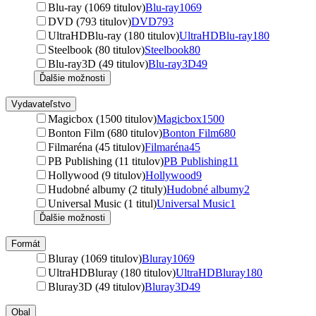
Blu-ray (1069 titulov)
Blu-ray
1069
DVD (793 titulov)
DVD
793
UltraHDBlu-ray (180 titulov)
UltraHDBlu-ray
180
Steelbook (80 titulov)
Steelbook
80
Blu-ray3D (49 titulov)
Blu-ray3D
49
Ďalšie možnosti
Vydavateľstvo
Magicbox (1500 titulov)
Magicbox
1500
Bonton Film (680 titulov)
Bonton Film
680
Filmaréna (45 titulov)
Filmaréna
45
PB Publishing (11 titulov)
PB Publishing
11
Hollywood (9 titulov)
Hollywood
9
Hudobné albumy (2 tituly)
Hudobné albumy
2
Universal Music (1 titul)
Universal Music
1
Ďalšie možnosti
Formát
Bluray (1069 titulov)
Bluray
1069
UltraHDBluray (180 titulov)
UltraHDBluray
180
Bluray3D (49 titulov)
Bluray3D
49
Obal