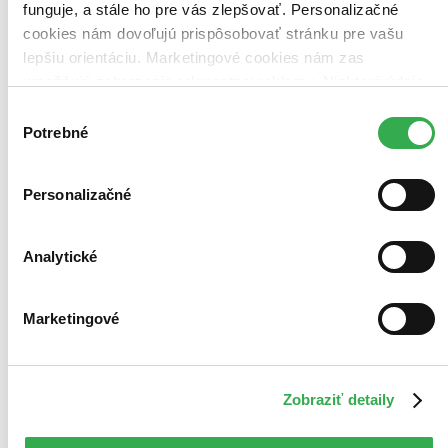
funguje, a stále ho pre vás zlepšovať. Personalizačné
cookies nám dovoľujú prispôsobovať stránku pre vašu
lepšiu orientáciu. Marketingové cookies nám zas
umožňujú zobrazenie relevantnej reklamy. Niektoré údaje
zdieľame aj s tretími stranami. Veľmi by nám pomohlo,
Výber
keby sme mohli používať všetky tieto cookies. Ďakujeme!
Potrebné
súhlasu
Personalizačné
Analytické
Marketingové
Zobraziť detaily