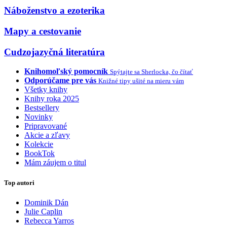
Náboženstvo a ezoterika
Mapy a cestovanie
Cudzojazyčná literatúra
Knihomoľský pomocník
Spýtajte sa Sherlocka, čo čítať
Odporúčame pre vás
Knižné tipy ušité na mieru vám
Všetky knihy
Knihy roka 2025
Bestsellery
Novinky
Pripravované
Akcie a zľavy
Kolekcie
BookTok
Mám záujem o titul
Top autori
Dominik Dán
Julie Caplin
Rebecca Yarros