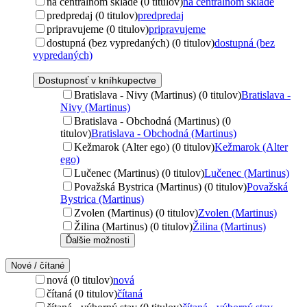
na centrálnom sklade (0 titulov)
na centrálnom sklade
predpredaj (0 titulov)
predpredaj
pripravujeme (0 titulov)
pripravujeme
dostupná (bez vypredaných) (0 titulov)
dostupná (bez
vypredaných)
Dostupnosť v kníhkupectve
Bratislava - Nivy (Martinus) (0 titulov)
Bratislava -
Nivy (Martinus)
Bratislava - Obchodná (Martinus) (0
titulov)
Bratislava - Obchodná (Martinus)
Kežmarok (Alter ego) (0 titulov)
Kežmarok (Alter
ego)
Lučenec (Martinus) (0 titulov)
Lučenec (Martinus)
Považská Bystrica (Martinus) (0 titulov)
Považská
Bystrica (Martinus)
Zvolen (Martinus) (0 titulov)
Zvolen (Martinus)
Žilina (Martinus) (0 titulov)
Žilina (Martinus)
Ďalšie možnosti
Nové / čítané
nová (0 titulov)
nová
čítaná (0 titulov)
čítaná