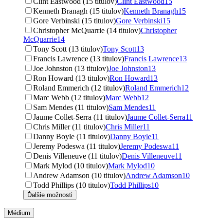
Clint Eastwood (15 titulov)
Clint Eastwood
15
Kenneth Branagh (15 titulov)
Kenneth Branagh
15
Gore Verbinski (15 titulov)
Gore Verbinski
15
Christopher McQuarrie (14 titulov)
Christopher
McQuarrie
14
Tony Scott (13 titulov)
Tony Scott
13
Francis Lawrence (13 titulov)
Francis Lawrence
13
Joe Johnston (13 titulov)
Joe Johnston
13
Ron Howard (13 titulov)
Ron Howard
13
Roland Emmerich (12 titulov)
Roland Emmerich
12
Marc Webb (12 titulov)
Marc Webb
12
Sam Mendes (11 titulov)
Sam Mendes
11
Jaume Collet-Serra (11 titulov)
Jaume Collet-Serra
11
Chris Miller (11 titulov)
Chris Miller
11
Danny Boyle (11 titulov)
Danny Boyle
11
Jeremy Podeswa (11 titulov)
Jeremy Podeswa
11
Denis Villeneuve (11 titulov)
Denis Villeneuve
11
Mark Mylod (10 titulov)
Mark Mylod
10
Andrew Adamson (10 titulov)
Andrew Adamson
10
Todd Phillips (10 titulov)
Todd Phillips
10
Ďalšie možnosti
Médium