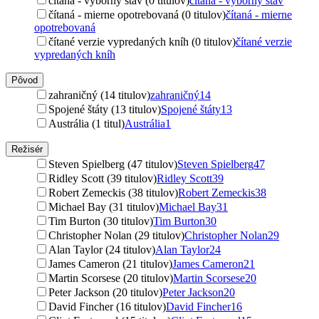
čítaná - výborný stav (0 titulov)
čítaná - výborný stav
čítaná - mierne opotrebovaná (0 titulov)
čítaná - mierne
opotrebovaná
čítané verzie vypredaných kníh (0 titulov)
čítané verzie
vypredaných kníh
Pôvod
zahraničný (14 titulov)
zahraničný
14
Spojené štáty (13 titulov)
Spojené štáty
13
Austrália (1 titul)
Austrália
1
Režisér
Steven Spielberg (47 titulov)
Steven Spielberg
47
Ridley Scott (39 titulov)
Ridley Scott
39
Robert Zemeckis (38 titulov)
Robert Zemeckis
38
Michael Bay (31 titulov)
Michael Bay
31
Tim Burton (30 titulov)
Tim Burton
30
Christopher Nolan (29 titulov)
Christopher Nolan
29
Alan Taylor (24 titulov)
Alan Taylor
24
James Cameron (21 titulov)
James Cameron
21
Martin Scorsese (20 titulov)
Martin Scorsese
20
Peter Jackson (20 titulov)
Peter Jackson
20
David Fincher (16 titulov)
David Fincher
16