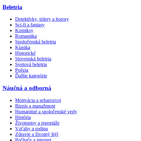
Beletria
Detektívky, trilery a horory
Sci-fi a fantasy
Komiksy
Romantika
Spoločenská beletria
Klasika
Historické
Slovenská beletria
Svetová beletria
Poézia
Ďalšie kategórie
Náučná a odborná
Motivácia a sebarozvoj
Biznis a manažment
Humanitné a spoločenské vedy
História
Životopisy a reportáže
Vzťahy a rodina
Zdravie a životný štýl
Počítače a internet