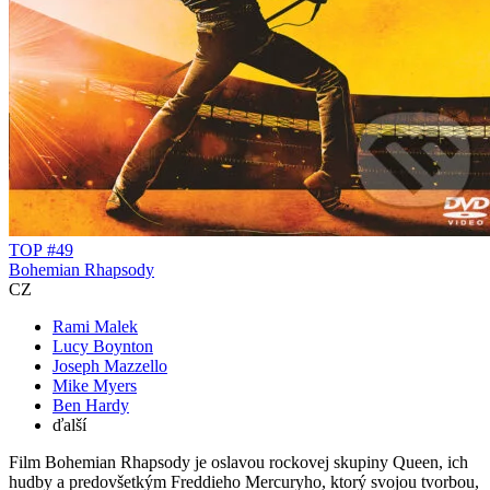
TOP #49
Bohemian Rhapsody
CZ
Rami Malek
Lucy Boynton
Joseph Mazzello
Mike Myers
Ben Hardy
ďalší
Film Bohemian Rhapsody je oslavou rockovej skupiny Queen, ich
hudby a predovšetkým Freddieho Mercuryho, ktorý svojou tvorbou,