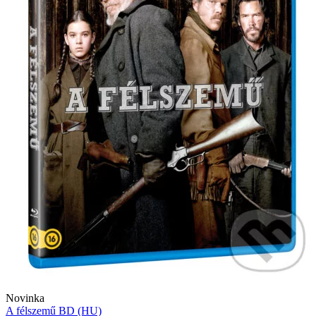
Novinka
A félszemű BD (HU)