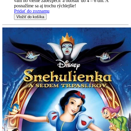
vám ho vieme zabezpečiť a odoslať do 4 – 6 dní. A
posnažíme sa aj trochu rýchlejšie!
Pridať do zoznamu
Vložiť do košíka