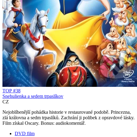
TOP #38
Snehulienka a sedem trpaslíkov
CZ
Nejoblíbenější pohádka historie v restaurované podobě. Princezna,
zlá královna a sedm trpaslíků. Zachrání ji polibek z opravdové lásky.
Film získal Oscary. Bonus: audiokomentář.
DVD film