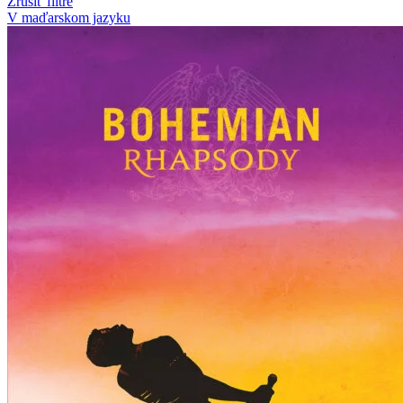
Zrušiť filtre
V maďarskom jazyku