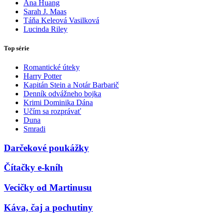
Ana Huang
Sarah J. Maas
Táňa Keleová Vasilková
Lucinda Riley
Top série
Romantické úteky
Harry Potter
Kapitán Stein a Notár Barbarič
Denník odvážneho bojka
Krimi Dominika Dána
Učím sa rozprávať
Duna
Smradi
Darčekové poukážky
Čítačky e-kníh
Vecičky od Martinusu
Káva, čaj a pochutiny