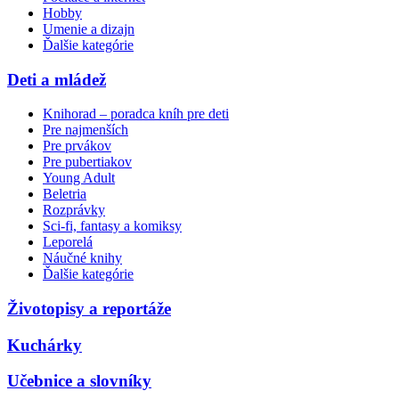
Hobby
Umenie a dizajn
Ďalšie kategórie
Deti a mládež
Knihorad – poradca kníh pre deti
Pre najmenších
Pre prvákov
Pre pubertiakov
Young Adult
Beletria
Rozprávky
Sci-fi, fantasy a komiksy
Leporelá
Náučné knihy
Ďalšie kategórie
Životopisy a reportáže
Kuchárky
Učebnice a slovníky