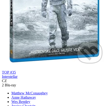
TOP #35
Interstellar
CZ
2 Blu-ray
Matthew McConaughey
Anne Hathaway
Wes Bentley
Jessica Chastain