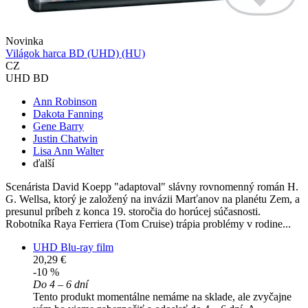
Novinka
Világok harca BD (UHD) (HU)
CZ
UHD BD
Ann Robinson
Dakota Fanning
Gene Barry
Justin Chatwin
Lisa Ann Walter
ďalší
Scenárista David Koepp "adaptoval" slávny rovnomenný román H.
G. Wellsa, ktorý je založený na invázii Marťanov na planétu Zem, a
presunul príbeh z konca 19. storočia do horúcej súčasnosti.
Robotníka Raya Ferriera (Tom Cruise) trápia problémy v rodine...
UHD Blu-ray film
20,29 €
-10 %
Do 4 – 6 dní
Tento produkt momentálne nemáme na sklade, ale zvyčajne