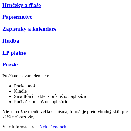
Hrnčeky a fľaše
Papiernictvo
Zápisníky a kalendáre
Hudba
LP platne
Puzzle
Prečítate na zariadeniach:
Pocketbook
Kindle
Smartfón či tablet s príslušnou aplikáciou
Počítač s príslušnou aplikáciou
Nie je možné meniť veľkosť písma, formát je preto vhodný skôr pre
väčšie obrazovky.
Viac informácií v
našich návodoch