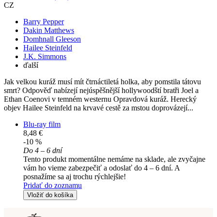
CZ
Barry Pepper
Dakin Matthews
Domhnall Gleeson
Hailee Steinfeld
J.K. Simmons
ďalší
Jak velkou kuráž musí mít čtrnáctiletá holka, aby pomstila tátovu
smrt? Odpověď nabízejí nejúspěšnější hollywoodští bratři Joel a
Ethan Coenovi v temném westernu Opravdová kuráž. Herecký
objev Hailee Steinfeld na krvavé cestě za mstou doprovázejí...
Blu-ray film
8,48 €
-10 %
Do 4 – 6 dní
Tento produkt momentálne nemáme na sklade, ale zvyčajne
vám ho vieme zabezpečiť a odoslať do 4 – 6 dní. A
posnažíme sa aj trochu rýchlejšie!
Pridať do zoznamu
Vložiť do košíka