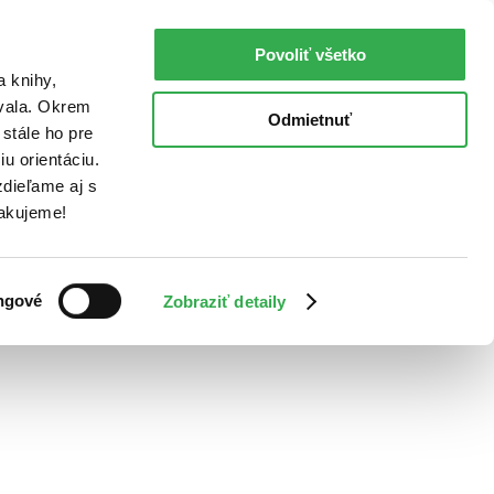
Povoliť všetko
a knihy,
ovala. Okrem
Odmietnuť
stále ho pre
u orientáciu.
dieľame aj s
Ďakujeme!
ngové
Zobraziť detaily