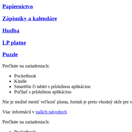
Papiernictvo
Zápisníky a kalendáre
Hudba
LP platne
Puzzle
Prečítate na zariadeniach:
Pocketbook
Kindle
Smartfón či tablet s príslušnou aplikáciou
Počítač s príslušnou aplikáciou
Nie je možné meniť veľkosť písma, formát je preto vhodný skôr pre 
Viac informácií v
našich návodoch
Prečítate na zariadeniach:
Pocketbook