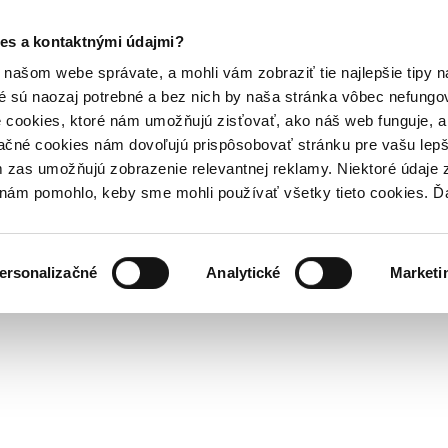
es a kontaktnými údajmi?
našom webe správate, a mohli vám zobraziť tie najlepšie tipy n
é sú naozaj potrebné a bez nich by naša stránka vôbec nefung
 cookies, ktoré nám umožňujú zisťovať, ako náš web funguje, a 
ačné cookies nám dovoľujú prispôsobovať stránku pre vašu lepši
zas umožňujú zobrazenie relevantnej reklamy. Niektoré údaje z
y nám pomohlo, keby sme mohli používať všetky tieto cookies. 
ersonalizačné
Analytické
Marketi