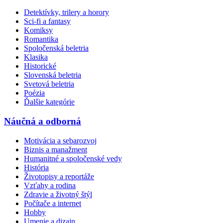
Detektívky, trilery a horory
Sci-fi a fantasy
Komiksy
Romantika
Spoločenská beletria
Klasika
Historické
Slovenská beletria
Svetová beletria
Poézia
Ďalšie kategórie
Náučná a odborná
Motivácia a sebarozvoj
Biznis a manažment
Humanitné a spoločenské vedy
História
Životopisy a reportáže
Vzťahy a rodina
Zdravie a životný štýl
Počítače a internet
Hobby
Umenie a dizajn