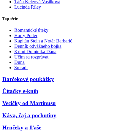
Táňa Keleová Vasilková
Lucinda Riley
Top série
Romantické úteky
Harry Potter
Kapitán Stein a Notár Barbarič
Denník odvážneho bojka
Krimi Dominika Dána
Učím sa rozprávať
Duna
Smradi
Darčekové poukážky
Čítačky e-kníh
Vecičky od Martinusu
Káva, čaj a pochutiny
Hrnčeky a fľaše