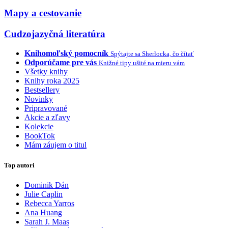
Mapy a cestovanie
Cudzojazyčná literatúra
Knihomoľský pomocník
Spýtajte sa Sherlocka, čo čítať
Odporúčame pre vás
Knižné tipy ušité na mieru vám
Všetky knihy
Knihy roka 2025
Bestsellery
Novinky
Pripravované
Akcie a zľavy
Kolekcie
BookTok
Mám záujem o titul
Top autori
Dominik Dán
Julie Caplin
Rebecca Yarros
Ana Huang
Sarah J. Maas