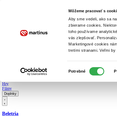
Doručenie
Kníhkupectvá
Knihovrátok
Poukážky
Knižný blog
Kontakt
Môžeme pracovať s cooki
Aby sme vedeli, ako sa na 
zbierame cookies. Niektor
E-knihy
Audioknihy
Hry
Filmy
Knihy
Doplnky
toho používame analytické
vás zlepšovať. Personaliz
Vyhľadávanie
Marketingové cookies nám 
tretími stranami. Veľmi b
Prihlásiť
Vyhľadávanie
Výber
Knihy
Potrebné
P
súhlasu
E-knihy
Audioknihy
Hry
Filmy
Doplnky
Beletria