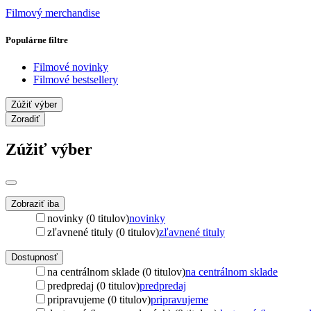
Filmový merchandise
Populárne filtre
Filmové novinky
Filmové bestsellery
Zúžiť výber
Zoradiť
Zúžiť výber
Zobraziť iba
novinky (0 titulov)
novinky
zľavnené tituly (0 titulov)
zľavnené tituly
Dostupnosť
na centrálnom sklade (0 titulov)
na centrálnom sklade
predpredaj (0 titulov)
predpredaj
pripravujeme (0 titulov)
pripravujeme