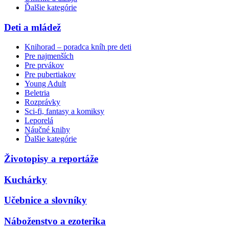
Ďalšie kategórie
Deti a mládež
Knihorad – poradca kníh pre deti
Pre najmenších
Pre prvákov
Pre pubertiakov
Young Adult
Beletria
Rozprávky
Sci-fi, fantasy a komiksy
Leporelá
Náučné knihy
Ďalšie kategórie
Životopisy a reportáže
Kuchárky
Učebnice a slovníky
Náboženstvo a ezoterika