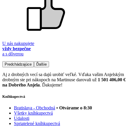
U nás nakupujete
vždy bezpečne
a s dôverou
Predchádzajúce
Ďalšie
Aj z drobných vecí sa dajú urobiť veľké. Vďaka vašim Anjelským
drobným ste pri nákupoch na Martinuse darovali už
1 501 406,00 €
na Dobrého Anjela
. Ďakujeme!
Kníhkupectvá
Bratislava - Obchodná
• Otvárame o 8:30
Všetky kníhkupectvá
Udalosti
Spriatelené kníhkupectvá