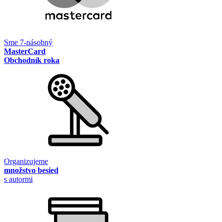
Sme 7-násobný
MasterCard
Obchodník roka
Organizujeme
množstvo besied
s autormi