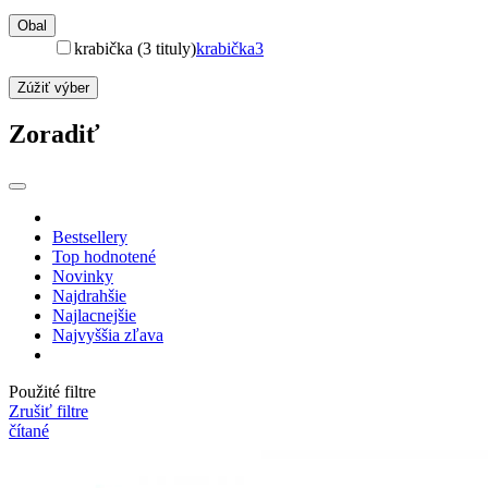
Obal
krabička (3 tituly)
krabička
3
Zúžiť výber
Zoradiť
Bestsellery
Top hodnotené
Novinky
Najdrahšie
Najlacnejšie
Najvyššia zľava
Použité filtre
Zrušiť filtre
čítané