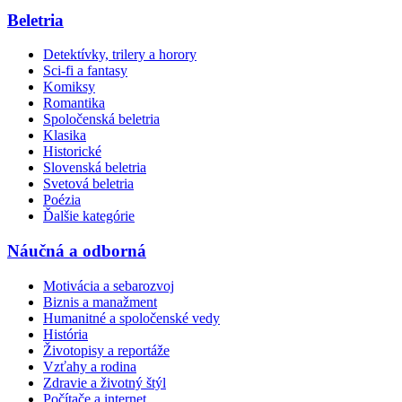
Beletria
Detektívky, trilery a horory
Sci-fi a fantasy
Komiksy
Romantika
Spoločenská beletria
Klasika
Historické
Slovenská beletria
Svetová beletria
Poézia
Ďalšie kategórie
Náučná a odborná
Motivácia a sebarozvoj
Biznis a manažment
Humanitné a spoločenské vedy
História
Životopisy a reportáže
Vzťahy a rodina
Zdravie a životný štýl
Počítače a internet