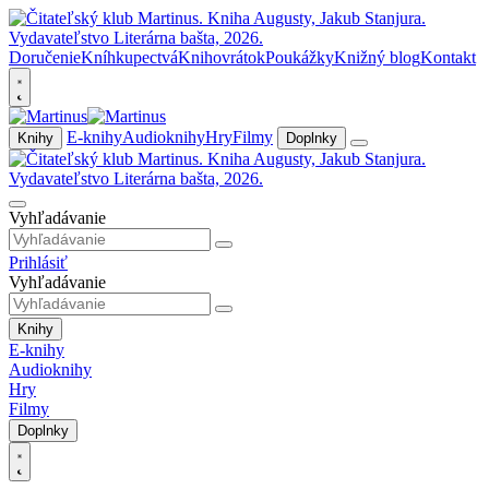
Doručenie
Kníhkupectvá
Knihovrátok
Poukážky
Knižný blog
Kontakt
E-knihy
Audioknihy
Hry
Filmy
Knihy
Doplnky
Vyhľadávanie
Prihlásiť
Vyhľadávanie
Knihy
E-knihy
Audioknihy
Hry
Filmy
Doplnky