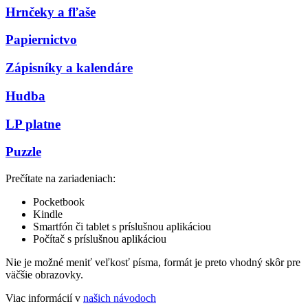
Hrnčeky a fľaše
Papiernictvo
Zápisníky a kalendáre
Hudba
LP platne
Puzzle
Prečítate na zariadeniach:
Pocketbook
Kindle
Smartfón či tablet s príslušnou aplikáciou
Počítač s príslušnou aplikáciou
Nie je možné meniť veľkosť písma, formát je preto vhodný skôr pre
väčšie obrazovky.
Viac informácií v
našich návodoch