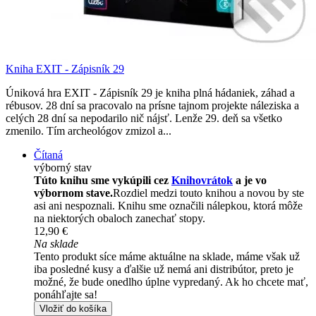
Kniha EXIT - Zápisník 29
Úniková hra EXIT - Zápisník 29 je kniha plná hádaniek, záhad a
rébusov. 28 dní sa pracovalo na prísne tajnom projekte náleziska a
celých 28 dní sa nepodarilo nič nájsť. Lenže 29. deň sa všetko
zmenilo. Tím archeológov zmizol a...
Čítaná
výborný stav
Túto knihu sme vykúpili cez
Knihovrátok
a je vo
výbornom stave.
Rozdiel medzi touto knihou a novou by ste
asi ani nespoznali. Knihu sme označili nálepkou, ktorá môže
na niektorých obaloch zanechať stopy.
12,90 €
Na sklade
Tento produkt síce máme aktuálne na sklade, máme však už
iba posledné kusy a ďalšie už nemá ani distribútor, preto je
možné, že bude onedlho úplne vypredaný. Ak ho chcete mať,
ponáhľajte sa!
Vložiť do košíka