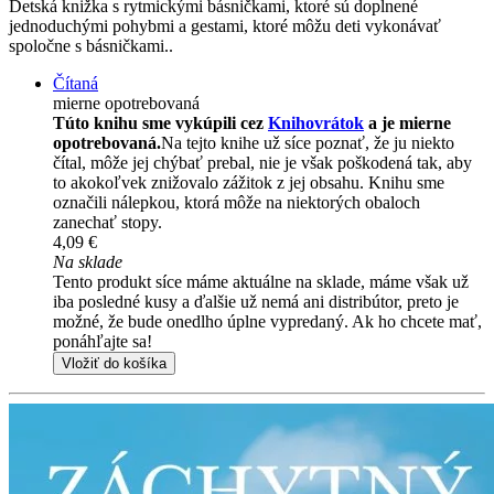
Detská knižka s rytmickými básničkami, ktoré sú doplnené
jednoduchými pohybmi a gestami, ktoré môžu deti vykonávať
spoločne s básničkami..
Čítaná
mierne opotrebovaná
Túto knihu sme vykúpili cez
Knihovrátok
a je mierne
opotrebovaná.
Na tejto knihe už síce poznať, že ju niekto
čítal, môže jej chýbať prebal, nie je však poškodená tak, aby
to akokoľvek znižovalo zážitok z jej obsahu. Knihu sme
označili nálepkou, ktorá môže na niektorých obaloch
zanechať stopy.
4,09 €
Na sklade
Tento produkt síce máme aktuálne na sklade, máme však už
iba posledné kusy a ďalšie už nemá ani distribútor, preto je
možné, že bude onedlho úplne vypredaný. Ak ho chcete mať,
ponáhľajte sa!
Vložiť do košíka