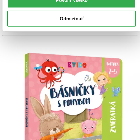
Povoliť všetko
Tento produkt síce máme aktuálne na sklade, máme však už
iba posledné kusy a ďalšie už nemá ani distribútor, preto je
možné, že bude onedlho úplne vypredaný. Ak ho chcete mať,
Odmietnuť
ponáhľajte sa!
Vložiť do košíka