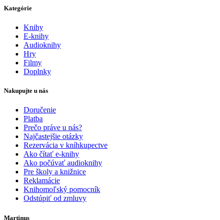
Kategórie
Knihy
E-knihy
Audioknihy
Hry
Filmy
Doplnky
Nakupujte u nás
Doručenie
Platba
Prečo práve u nás?
Najčastejšie otázky
Rezervácia v kníhkupectve
Ako čítať e-knihy
Ako počúvať audioknihy
Pre školy a knižnice
Reklamácie
Knihomoľský pomocník
Odstúpiť od zmluvy
Martinus