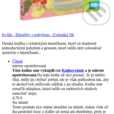
Kvído - Básničky s pohybom - Zvieratká SK
Detská knižka s rytmickými básničkami, ktoré sú doplnené
jednoduchými pohybmi a gestami, ktoré môžu deti vykonávať
spoločne s básničkami...
Čítaná
mierne opotrebovaná
Túto knihu sme vykúpili cez
Knihovrátok
a je mierne
opotrebovaná.
Na tejto knihe už síce poznať, že ju niekto
čítal, môže jej chýbať prebal, nie je však poškodená tak, aby
to akokoľvek znižovalo zážitok z jej obsahu. Knihu sme
označili nálepkou, ktorá môže na niektorých obaloch
zanechať stopy.
4,70 €
Na sklade
Tento produkt síce máme aktuálne na sklade, máme však už
iba posledné kusy a ďalšie už nemá ani distribútor, preto je