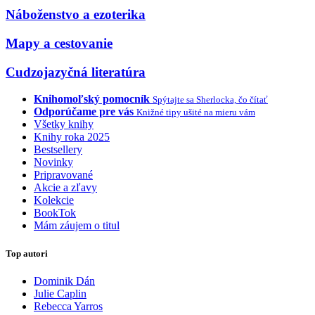
Náboženstvo a ezoterika
Mapy a cestovanie
Cudzojazyčná literatúra
Knihomoľský pomocník
Spýtajte sa Sherlocka, čo čítať
Odporúčame pre vás
Knižné tipy ušité na mieru vám
Všetky knihy
Knihy roka 2025
Bestsellery
Novinky
Pripravované
Akcie a zľavy
Kolekcie
BookTok
Mám záujem o titul
Top autori
Dominik Dán
Julie Caplin
Rebecca Yarros