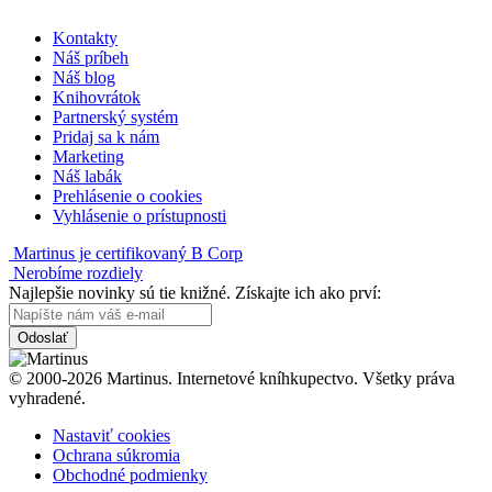
Kontakty
Náš príbeh
Náš blog
Knihovrátok
Partnerský systém
Pridaj sa k nám
Marketing
Náš labák
Prehlásenie o cookies
Vyhlásenie o prístupnosti
Martinus je certifikovaný B Corp
Nerobíme rozdiely
Najlepšie novinky sú tie knižné. Získajte ich ako prví:
Odoslať
© 2000-2026 Martinus. Internetové kníhkupectvo. Všetky práva
vyhradené.
Nastaviť cookies
Ochrana súkromia
Obchodné podmienky