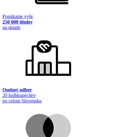
Ponúkame vyše
250 000 titulov
na sklade
Osobný odber
20 kníhkupectiev
po celom Slovensku