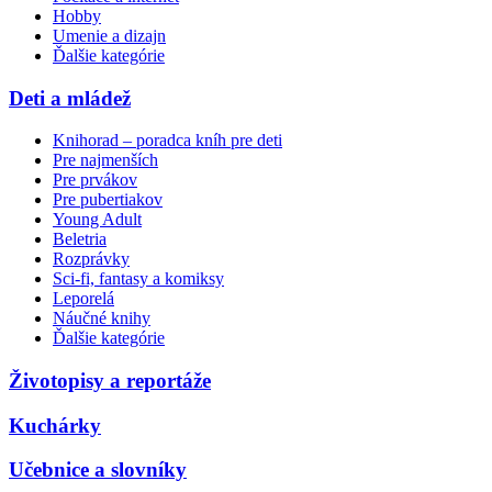
Hobby
Umenie a dizajn
Ďalšie kategórie
Deti a mládež
Knihorad – poradca kníh pre deti
Pre najmenších
Pre prvákov
Pre pubertiakov
Young Adult
Beletria
Rozprávky
Sci-fi, fantasy a komiksy
Leporelá
Náučné knihy
Ďalšie kategórie
Životopisy a reportáže
Kuchárky
Učebnice a slovníky