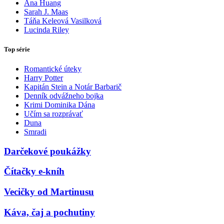
Ana Huang
Sarah J. Maas
Táňa Keleová Vasilková
Lucinda Riley
Top série
Romantické úteky
Harry Potter
Kapitán Stein a Notár Barbarič
Denník odvážneho bojka
Krimi Dominika Dána
Učím sa rozprávať
Duna
Smradi
Darčekové poukážky
Čítačky e-kníh
Vecičky od Martinusu
Káva, čaj a pochutiny