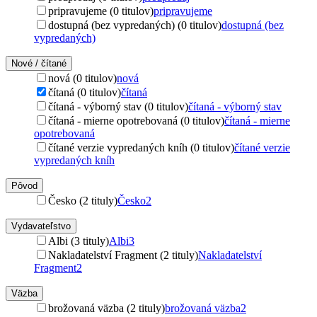
pripravujeme (0 titulov)
pripravujeme
dostupná (bez vypredaných) (0 titulov)
dostupná (bez
vypredaných)
Nové / čítané
nová (0 titulov)
nová
čítaná (0 titulov)
čítaná
čítaná - výborný stav (0 titulov)
čítaná - výborný stav
čítaná - mierne opotrebovaná (0 titulov)
čítaná - mierne
opotrebovaná
čítané verzie vypredaných kníh (0 titulov)
čítané verzie
vypredaných kníh
Pôvod
Česko (2 tituly)
Česko
2
Vydavateľstvo
Albi (3 tituly)
Albi
3
Nakladatelství Fragment (2 tituly)
Nakladatelství
Fragment
2
Väzba
brožovaná väzba (2 tituly)
brožovaná väzba
2