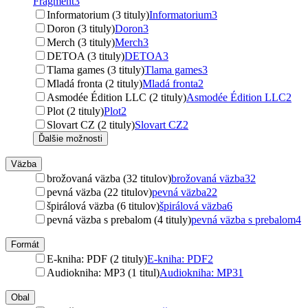
Fragment
3
Informatorium (3 tituly)
Informatorium
3
Doron (3 tituly)
Doron
3
Merch (3 tituly)
Merch
3
DETOA (3 tituly)
DETOA
3
Tlama games (3 tituly)
Tlama games
3
Mladá fronta (2 tituly)
Mladá fronta
2
Asmodée Édition LLC (2 tituly)
Asmodée Édition LLC
2
Plot (2 tituly)
Plot
2
Slovart CZ (2 tituly)
Slovart CZ
2
Ďalšie možnosti
Väzba
brožovaná väzba (32 titulov)
brožovaná väzba
32
pevná väzba (22 titulov)
pevná väzba
22
špirálová väzba (6 titulov)
špirálová väzba
6
pevná väzba s prebalom (4 tituly)
pevná väzba s prebalom
4
Formát
E-kniha: PDF (2 tituly)
E-kniha: PDF
2
Audiokniha: MP3 (1 titul)
Audiokniha: MP3
1
Obal