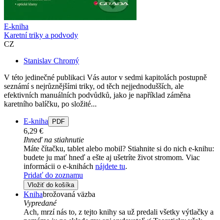
E-kniha
Karetní triky a podvody
CZ
Stanislav Chromý
V této jedinečné publikaci Vás autor v sedmi kapitolách postupně
seznámí s nejrůznějšími triky, od těch nejjednodušších, ale
efektivních manuálních podvůdků, jako je například záměna
karetního balíčku, po složité...
E-kniha
PDF
6,29 €
Ihneď na stiahnutie
Máte čítačku, tablet alebo mobil? Stiahnite si do nich e-knihu:
budete ju mať hneď a ešte aj ušetríte život stromom. Viac
informácii o e-knihách
nájdete tu
.
Pridať do zoznamu
Vložiť do košíka
Kniha
brožovaná väzba
Vypredané
Ach, mrzí nás to, z tejto knihy sa už predali všetky výtlačky a