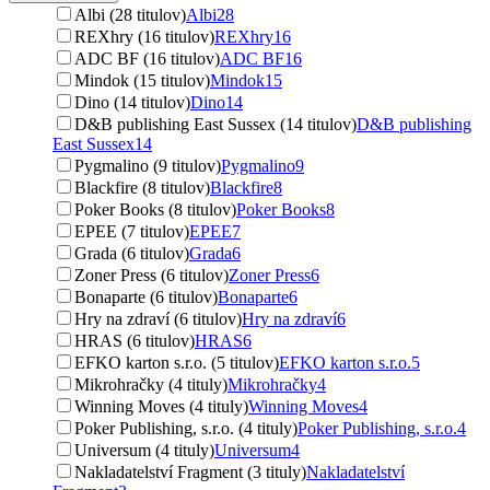
Albi (28 titulov)
Albi
28
REXhry (16 titulov)
REXhry
16
ADC BF (16 titulov)
ADC BF
16
Mindok (15 titulov)
Mindok
15
Dino (14 titulov)
Dino
14
D&B publishing East Sussex (14 titulov)
D&B publishing
East Sussex
14
Pygmalino (9 titulov)
Pygmalino
9
Blackfire (8 titulov)
Blackfire
8
Poker Books (8 titulov)
Poker Books
8
EPEE (7 titulov)
EPEE
7
Grada (6 titulov)
Grada
6
Zoner Press (6 titulov)
Zoner Press
6
Bonaparte (6 titulov)
Bonaparte
6
Hry na zdraví (6 titulov)
Hry na zdraví
6
HRAS (6 titulov)
HRAS
6
EFKO karton s.r.o. (5 titulov)
EFKO karton s.r.o.
5
Mikrohračky (4 tituly)
Mikrohračky
4
Winning Moves (4 tituly)
Winning Moves
4
Poker Publishing, s.r.o. (4 tituly)
Poker Publishing, s.r.o.
4
Universum (4 tituly)
Universum
4
Nakladatelství Fragment (3 tituly)
Nakladatelství