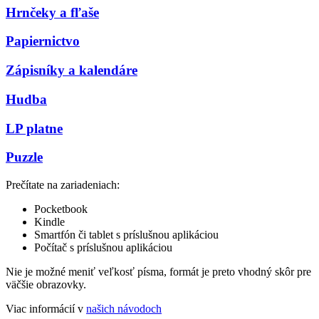
Hrnčeky a fľaše
Papiernictvo
Zápisníky a kalendáre
Hudba
LP platne
Puzzle
Prečítate na zariadeniach:
Pocketbook
Kindle
Smartfón či tablet s príslušnou aplikáciou
Počítač s príslušnou aplikáciou
Nie je možné meniť veľkosť písma, formát je preto vhodný skôr pre
väčšie obrazovky.
Viac informácií v
našich návodoch