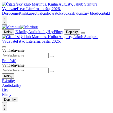
Doručenie
Kníhkupectvá
Knihovrátok
Poukážky
Knižný blog
Kontakt
E-knihy
Audioknihy
Hry
Filmy
Knihy
Doplnky
Vyhľadávanie
Prihlásiť
Vyhľadávanie
Knihy
E-knihy
Audioknihy
Hry
Filmy
Doplnky