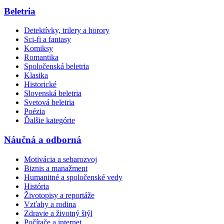
Beletria
Detektívky, trilery a horory
Sci-fi a fantasy
Komiksy
Romantika
Spoločenská beletria
Klasika
Historické
Slovenská beletria
Svetová beletria
Poézia
Ďalšie kategórie
Náučná a odborná
Motivácia a sebarozvoj
Biznis a manažment
Humanitné a spoločenské vedy
História
Životopisy a reportáže
Vzťahy a rodina
Zdravie a životný štýl
Počítače a internet