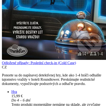
Odložené případy: Poslední check-in (Cold Case)
CZ
Ponorte sa do napínavej detektívnej hry, kde ako 1-4 hráči odhalíte
tajomstvo vraždy v hoteli Roundtower. Preskúmajte realistické
dokumenty, vypočúvajte podozrivých a odhaľte pravdu.
Hra
15,99 €
Do 4 – 6 dní
Tento produkt momentálne nemáme na sklade, ale zvyčajne