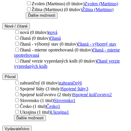
Zvolen (Martinus) (0 titulov)
Zvolen (Martinus)
Žilina (Martinus) (0 titulov)
Žilina (Martinus)
Ďalšie možnosti
Nové / čítané
nová (0 titulov)
nová
čítaná (0 titulov)
čítaná
čítaná - výborný stav (0 titulov)
čítaná - výborný stav
čítaná - mierne opotrebovaná (0 titulov)
čítaná - mierne
opotrebovaná
čítané verzie vypredaných kníh (0 titulov)
čítané verzie
vypredaných kníh
Pôvod
zahraničný (6 titulov)
zahraničný
6
Spojené štáty (3 tituly)
Spojené štáty
3
Spojené kráľovstvo (2 tituly)
Spojené kráľovstvo
2
Slovensko (1 titul)
Slovensko
1
Česko (1 titul)
Česko
1
Ukrajina (1 titul)
Ukrajina
1
Ďalšie možnosti
Vydavateľstvo