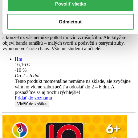
Povoliť všetko
Novinka
Exit úniková hra: Škola čar a kouzel
CZ
Odmietnuť
Kouzla, elixíry, magické síly. Mysleli jste si, že studium na Škole čar
a kouzel už vás nemůže potkat nic víc vzrušujícího. Ale když se
objeví banda rarášků – malých tvorů z podsvětí s ostrými zuby,
vypukne ve škole chaos. Všichni studenti a učitelé...
Hra
16,16 €
-10 %
Do 2 – 6 dní
Tento produkt momentálne nemáme na sklade, ale zvyčajne
vám ho vieme zabezpečiť a odoslať do 2 – 6 dní. A
posnažíme sa aj trochu rýchlejšie!
Pridať do zoznamu
Vložiť do košíka