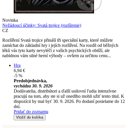
Novinka
Nežádoucí účinky: Svatá trojice (rozšírenie)
CZ
Rozšíření Svatá trojice přináší tři speciální karty, které můžete
zamíchat do základní hry i jejích rozšíření. Na rozdíl od běžných
léků vás tyto karty nevyléčí z vašich psychických obtíží, ale
nabídnou vám silné herní výhody – ovšem za určitou cenu...
Hra
6,94 €
-5 %
Predobjednávka,
vychádza 30. 9. 2026
Dodávatelia, distribútori a ďalší usilovní ľudia intenzívne
pracujú na tom, aby ste si už onedlho mohli užiť tento titul. K
dispozícii by mal byť 30. 9. 2026. Po dodaní posielame do 12
dní.
Pridať do zoznamu
Vložiť do košíka