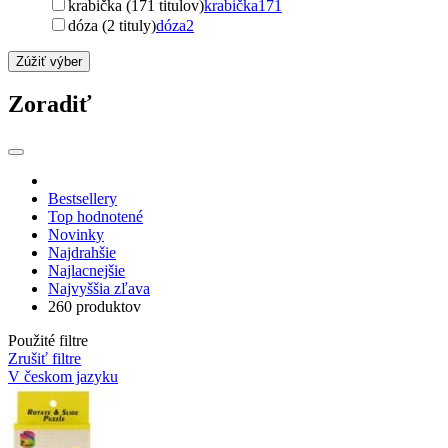
krabička (171 titulov)
krabička
171
dóza (2 tituly)
dóza
2
Zúžiť výber
Zoradiť
Bestsellery
Top hodnotené
Novinky
Najdrahšie
Najlacnejšie
Najvyššia zľava
260 produktov
Použité filtre
Zrušiť filtre
V českom jazyku