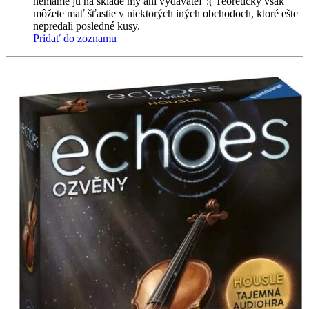
nemáme ju na sklade my ani vydavateľ :( Teoreticky však
môžete mať šťastie v niektorých iných obchodoch, ktoré ešte
nepredali posledné kusy.
Pridať do zoznamu