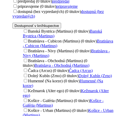
predpredaj (0 titulov)
predpredaj
pripravujeme (0 titulov)
pripravujeme
dostupná (bez vypredaných) (0 titulov)
dostupná (bez
vypredaných)
Dostupnosť v kníhkupectve
Banská Bystrica (Martinus) (0 titulov)
Banská
Bystrica (Martinus)
Bratislava - Cubicon (Martinus) (0 titulov)
Bratislava
- Cubicon (Martinus)
Bratislava - Nivy (Martinus) (0 titulov)
Bratislava -
Nivy (Martinus)
Bratislava - Obchodná (Martinus) (0
titulov)
Bratislava - Obchodná (Martinus)
Čadca (Arcus) (0 titulov)
Čadca (Arcus)
Dolný Kubín (Zrno) (0 titulov)
Dolný Kubín (Zrno)
Humenné (Na korze) (0 titulov)
Humenné (Na
korze)
Kežmarok (Alter ego) (0 titulov)
Kežmarok (Alter
ego)
Košice - Galéria (Martinus) (0 titulov)
Košice -
Galéria (Martinus)
Košice - Urban (Martinus) (0 titulov)
Košice - Urban
(Martinus)