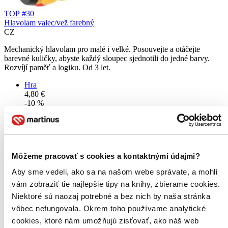
TOP #30
Hlavolam valec/vež farebný
CZ
Mechanický hlavolam pro malé i velké. Posouvejte a otáčejte
barevné kuličky, abyste každý sloupec sjednotili do jedné barvy.
Rozvíjí paměť a logiku. Od 3 let.
Hra
4,80 €
-10 %
Do 7 – 10 dní
Tento produkt momentálne nemáme na sklade, ale zvyčajne
vám ho vieme zabezpečiť a odoslať do 7 – 10 dní. A
posnažíme sa aj trochu rýchlejšie!
Pridať do zoznamu
Môžeme pracovať s cookies a kontaktnými údajmi?
Vložiť do košíka
Aby sme vedeli, ako sa na našom webe správate, a mohli
vám zobraziť tie najlepšie tipy na knihy, zbierame cookies.
Niektoré sú naozaj potrebné a bez nich by naša stránka
vôbec nefungovala. Okrem toho používame analytické
cookies, ktoré nám umožňujú zisťovať, ako náš web