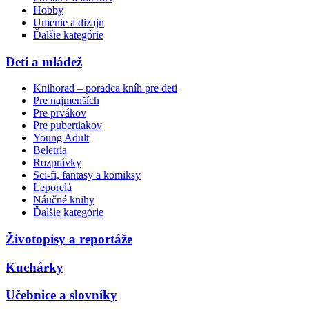
Hobby
Umenie a dizajn
Ďalšie kategórie
Deti a mládež
Knihorad – poradca kníh pre deti
Pre najmenších
Pre prvákov
Pre pubertiakov
Young Adult
Beletria
Rozprávky
Sci-fi, fantasy a komiksy
Leporelá
Náučné knihy
Ďalšie kategórie
Životopisy a reportáže
Kuchárky
Učebnice a slovníky