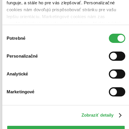
funguje, a stále ho pre vás zlepšovať. Personalizačné
cookies nám dovoľujú prispôsobovať stránku pre vašu
lepšiu orientáciu. Marketingové cookies nám zas
umožňujú zobrazenie relevantnej reklamy. Niektoré údaje
zdieľame aj s tretími stranami. Veľmi by nám pomohlo,
Výber
keby sme mohli používať všetky tieto cookies. Ďakujeme!
Potrebné
súhlasu
Personalizačné
Analytické
Marketingové
Zobraziť detaily