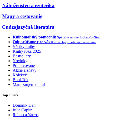
Náboženstvo a ezoterika
Mapy a cestovanie
Cudzojazyčná literatúra
Knihomoľský pomocník
Spýtajte sa Sherlocka, čo čítať
Odporúčame pre vás
Knižné tipy ušité na mieru vám
Všetky knihy
Knihy roka 2025
Bestsellery
Novinky
Pripravované
Akcie a zľavy
Kolekcie
BookTok
Mám záujem o titul
Top autori
Dominik Dán
Julie Caplin
Rebecca Yarros