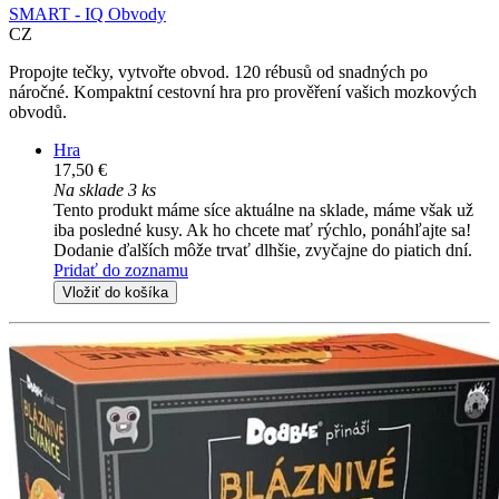
SMART - IQ Obvody
CZ
Propojte tečky, vytvořte obvod. 120 rébusů od snadných po
náročné. Kompaktní cestovní hra pro prověření vašich mozkových
obvodů.
Hra
17,50 €
Na sklade 3 ks
Tento produkt máme síce aktuálne na sklade, máme však už
iba posledné kusy. Ak ho chcete mať rýchlo, ponáhľajte sa!
Dodanie ďalších môže trvať dlhšie, zvyčajne do piatich dní.
Pridať do zoznamu
Vložiť do košíka