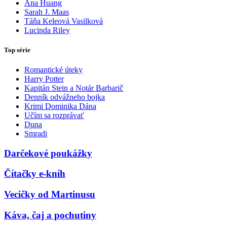
Ana Huang
Sarah J. Maas
Táňa Keleová Vasilková
Lucinda Riley
Top série
Romantické úteky
Harry Potter
Kapitán Stein a Notár Barbarič
Denník odvážneho bojka
Krimi Dominika Dána
Učím sa rozprávať
Duna
Smradi
Darčekové poukážky
Čítačky e-kníh
Vecičky od Martinusu
Káva, čaj a pochutiny