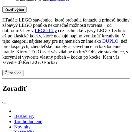
Zúžiť výber
Hľadáte LEGO stavebnice, ktoré prebudia fantáziu a prinesú hodiny
zábavy? LEGO ponúka nekonečné možnosti tvorenia – od
dobrodružstiev v
LEGO City
cez technické výzvy LEGO Technic
až po klasické kocky, ktoré nechajú naplno vyniknúť kreativitu. V
tejto kategórii nájdete sety pre najmenších známe ako
DUPLO
, tiež
pre dospelých, zberateľské modely aj stavebnice na každodenné
hranie. Ktorý LEGO svet vás vtiahne do hry? Objavte stavebnice, s
ktorými si vytvoríte vlastný príbeh – kocku po kocke. Kam vás
zavedie ďalšia LEGO kocka?
Čítať viac
Zoradiť
Bestsellery
Top hodnotené
Novinky