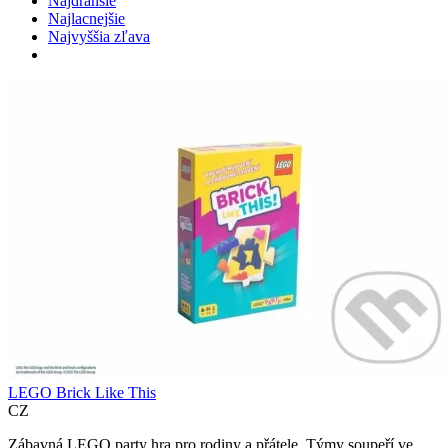
Najdrahšie
Najlacnejšie
Najvyššia zľava
LEGO Brick Like This
CZ
Zábavná LEGO party hra pro rodiny a přátele. Týmy soupeří ve