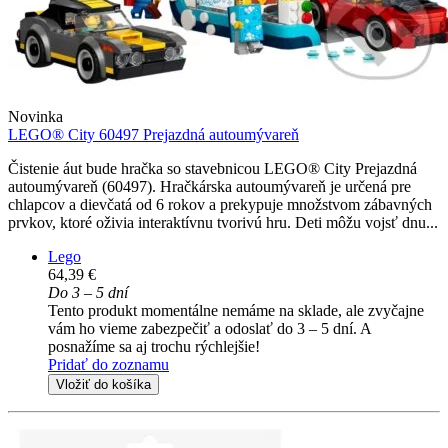
Novinka
LEGO® City 60497 Prejazdná autoumývareň
Čistenie áut bude hračka so stavebnicou LEGO® City Prejazdná
autoumývareň (60497). Hračkárska autoumývareň je určená pre
chlapcov a dievčatá od 6 rokov a prekypuje množstvom zábavných
prvkov, ktoré oživia interaktívnu tvorivú hru. Deti môžu vojsť dnu...
Lego
64,39 €
Do 3 – 5 dní
Tento produkt momentálne nemáme na sklade, ale zvyčajne
vám ho vieme zabezpečiť a odoslať do 3 – 5 dní. A
posnažíme sa aj trochu rýchlejšie!
Pridať do zoznamu
Vložiť do košíka