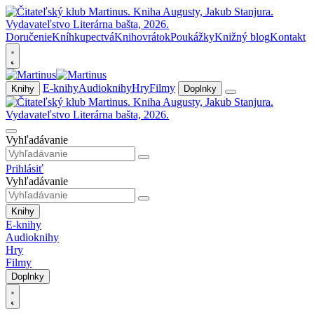
Doručenie
Kníhkupectvá
Knihovrátok
Poukážky
Knižný blog
Kontakt
E-knihy
Audioknihy
Hry
Filmy
Knihy
Doplnky
Vyhľadávanie
Prihlásiť
Vyhľadávanie
Knihy
E-knihy
Audioknihy
Hry
Filmy
Doplnky