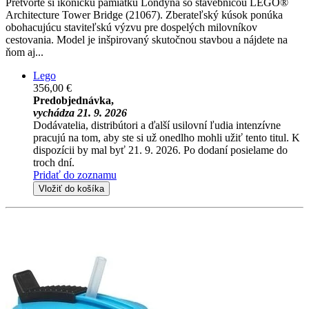
Pretvorte si ikonickú pamiatku Londýna so stavebnicou LEGO®
Architecture Tower Bridge (21067). Zberateľský kúsok ponúka
obohacujúcu staviteľskú výzvu pre dospelých milovníkov
cestovania. Model je inšpirovaný skutočnou stavbou a nájdete na
ňom aj...
Lego
356,00 €
Predobjednávka,
vychádza 21. 9. 2026
Dodávatelia, distribútori a ďalší usilovní ľudia intenzívne
pracujú na tom, aby ste si už onedlho mohli užiť tento titul. K
dispozícii by mal byť 21. 9. 2026. Po dodaní posielame do
troch dní.
Pridať do zoznamu
Vložiť do košíka