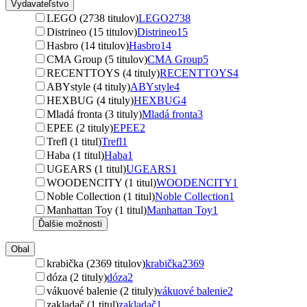
Vydavateľstvo
LEGO (2738 titulov)
LEGO
2738
Distrineo (15 titulov)
Distrineo
15
Hasbro (14 titulov)
Hasbro
14
CMA Group (5 titulov)
CMA Group
5
RECENTTOYS (4 tituly)
RECENTTOYS
4
ABYstyle (4 tituly)
ABYstyle
4
HEXBUG (4 tituly)
HEXBUG
4
Mladá fronta (3 tituly)
Mladá fronta
3
EPEE (2 tituly)
EPEE
2
Trefl (1 titul)
Trefl
1
Haba (1 titul)
Haba
1
UGEARS (1 titul)
UGEARS
1
WOODENCITY (1 titul)
WOODENCITY
1
Noble Collection (1 titul)
Noble Collection
1
Manhattan Toy (1 titul)
Manhattan Toy
1
Ďalšie možnosti
Obal
krabička (2369 titulov)
krabička
2369
dóza (2 tituly)
dóza
2
vákuové balenie (2 tituly)
vákuové balenie
2
zakladač (1 titul)
zakladač
1