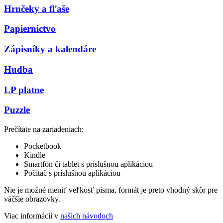
Hrnčeky a fľaše
Papiernictvo
Zápisníky a kalendáre
Hudba
LP platne
Puzzle
Prečítate na zariadeniach:
Pocketbook
Kindle
Smartfón či tablet s príslušnou aplikáciou
Počítač s príslušnou aplikáciou
Nie je možné meniť veľkosť písma, formát je preto vhodný skôr pre
väčšie obrazovky.
Viac informácií v
našich návodoch