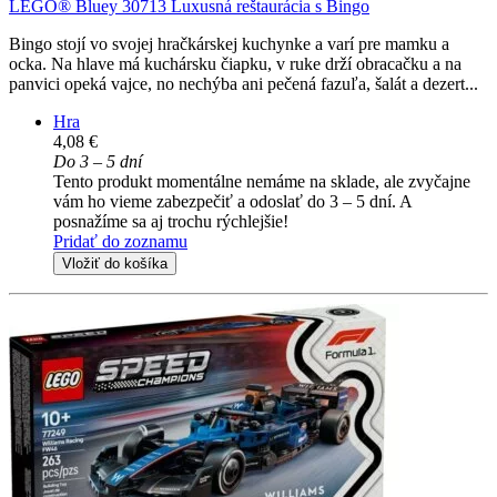
LEGO® Bluey 30713 Luxusná reštaurácia s Bingo
Bingo stojí vo svojej hračkárskej kuchynke a varí pre mamku a
ocka. Na hlave má kuchársku čiapku, v ruke drží obracačku a na
panvici opeká vajce, no nechýba ani pečená fazuľa, šalát a dezert...
Hra
4,08 €
Do 3 – 5 dní
Tento produkt momentálne nemáme na sklade, ale zvyčajne
vám ho vieme zabezpečiť a odoslať do 3 – 5 dní. A
posnažíme sa aj trochu rýchlejšie!
Pridať do zoznamu
Vložiť do košíka