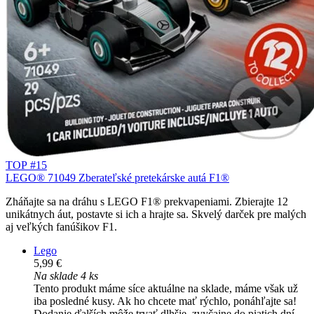
TOP #15
LEGO® 71049 Zberateľské pretekárske autá F1®
Zháňajte sa na dráhu s LEGO F1® prekvapeniami. Zbierajte 12
unikátnych áut, postavte si ich a hrajte sa. Skvelý darček pre malých
aj veľkých fanúšikov F1.
Lego
5,99 €
Na sklade 4 ks
Tento produkt máme síce aktuálne na sklade, máme však už
iba posledné kusy. Ak ho chcete mať rýchlo, ponáhľajte sa!
Dodanie ďalších môže trvať dlhšie, zvyčajne do piatich dní.