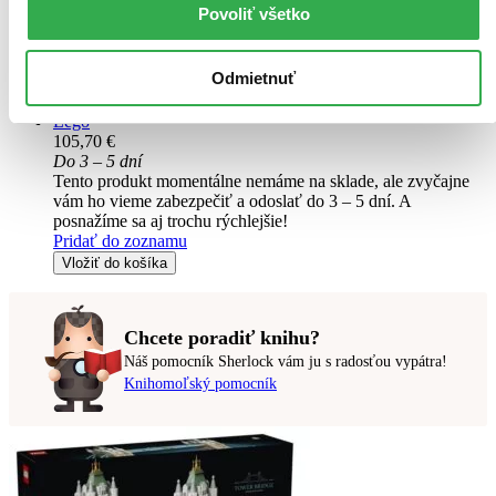
Mastercard F1®
Povoliť všetko
Zaujmite kreatívnu štartovaciu pozíciu so stavebnicou LEGO®
Editions Prilba Oscar Piastri z tímu McLaren Mastercard F1®
Odmietnuť
(43017) pre fanúšikov Formuly 1® od 14 rokov...
Lego
105,70 €
Do 3 – 5 dní
Tento produkt momentálne nemáme na sklade, ale zvyčajne
vám ho vieme zabezpečiť a odoslať do 3 – 5 dní. A
posnažíme sa aj trochu rýchlejšie!
Pridať do zoznamu
Vložiť do košíka
Chcete poradiť knihu?
Náš pomocník Sherlock vám ju s radosťou vypátra!
Knihomoľský pomocník