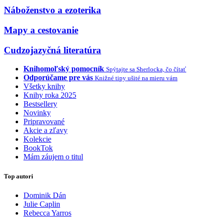
Náboženstvo a ezoterika
Mapy a cestovanie
Cudzojazyčná literatúra
Knihomoľský pomocník
Spýtajte sa Sherlocka, čo čítať
Odporúčame pre vás
Knižné tipy ušité na mieru vám
Všetky knihy
Knihy roka 2025
Bestsellery
Novinky
Pripravované
Akcie a zľavy
Kolekcie
BookTok
Mám záujem o titul
Top autori
Dominik Dán
Julie Caplin
Rebecca Yarros