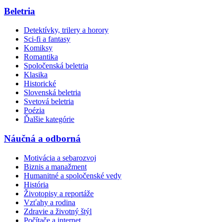
Beletria
Detektívky, trilery a horory
Sci-fi a fantasy
Komiksy
Romantika
Spoločenská beletria
Klasika
Historické
Slovenská beletria
Svetová beletria
Poézia
Ďalšie kategórie
Náučná a odborná
Motivácia a sebarozvoj
Biznis a manažment
Humanitné a spoločenské vedy
História
Životopisy a reportáže
Vzťahy a rodina
Zdravie a životný štýl
Počítače a internet