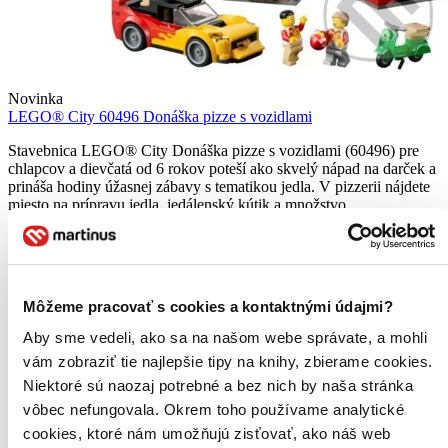
Novinka
LEGO® City 60496 Donáška pizze s vozidlami
Stavebnica LEGO® City Donáška pizze s vozidlami (60496) pre
chlapcov a dievčatá od 6 rokov poteší ako skvelý nápad na darček a
prináša hodiny úžasnej zábavy s tematikou jedla. V pizzerii nájdete
miesto na prípravu jedla, jedálenský kútik a množstvo...
Lego
58,64 €
Do 3 – 5 dní
Tento produkt momentálne nemáme na sklade, ale zvyčajne
Môžeme pracovať s cookies a kontaktnými údajmi?
vám ho vieme zabezpečiť a odoslať do 3 – 5 dní. A
posnažíme sa aj trochu rýchlejšie!
Aby sme vedeli, ako sa na našom webe správate, a mohli
Pridať do zoznamu
vám zobraziť tie najlepšie tipy na knihy, zbierame cookies.
Vložiť do košíka
Niektoré sú naozaj potrebné a bez nich by naša stránka
vôbec nefungovala. Okrem toho používame analytické
cookies, ktoré nám umožňujú zisťovať, ako náš web