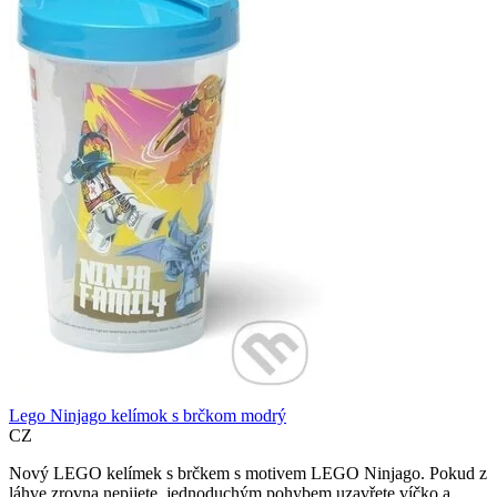
Lego Ninjago kelímok s brčkom modrý
CZ
Nový LEGO kelímek s brčkem s motivem LEGO Ninjago. Pokud z
láhve zrovna nepijete, jednoduchým pohybem uzavřete víčko a