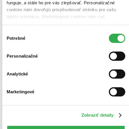
funguje, a stále ho pre vás zlepšovať. Personalizačné
cookies nám dovoľujú prispôsobovať stránku pre vašu
lepšiu orientáciu. Marketingové cookies nám zas
umožňujú zobrazenie relevantnej reklamy. Niektoré údaje
zdieľame aj s tretími stranami. Veľmi by nám pomohlo,
Výber
keby sme mohli používať všetky tieto cookies. Ďakujeme!
Potrebné
súhlasu
Personalizačné
Analytické
Marketingové
Zobraziť detaily
Novinka
LEGO® Editions 43017 Prilba Oscar Piastri z tímu McLaren