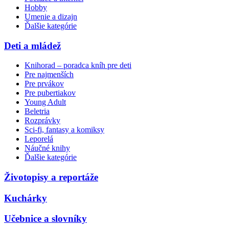
Hobby
Umenie a dizajn
Ďalšie kategórie
Deti a mládež
Knihorad – poradca kníh pre deti
Pre najmenších
Pre prvákov
Pre pubertiakov
Young Adult
Beletria
Rozprávky
Sci-fi, fantasy a komiksy
Leporelá
Náučné knihy
Ďalšie kategórie
Životopisy a reportáže
Kuchárky
Učebnice a slovníky