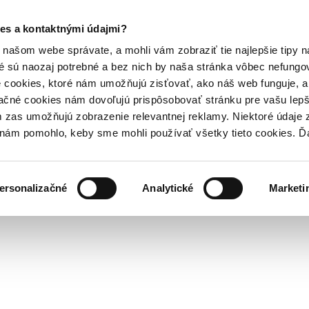
es a kontaktnými údajmi?
našom webe správate, a mohli vám zobraziť tie najlepšie tipy n
é sú naozaj potrebné a bez nich by naša stránka vôbec nefung
 cookies, ktoré nám umožňujú zisťovať, ako náš web funguje, a 
ačné cookies nám dovoľujú prispôsobovať stránku pre vašu lepši
zas umožňujú zobrazenie relevantnej reklamy. Niektoré údaje z
y nám pomohlo, keby sme mohli používať všetky tieto cookies. 
ersonalizačné
Analytické
Marketi