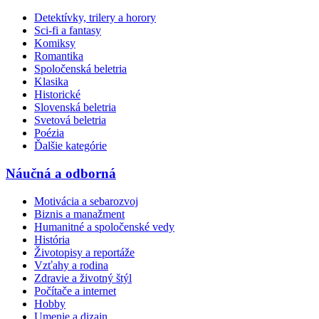
Detektívky, trilery a horory
Sci-fi a fantasy
Komiksy
Romantika
Spoločenská beletria
Klasika
Historické
Slovenská beletria
Svetová beletria
Poézia
Ďalšie kategórie
Náučná a odborná
Motivácia a sebarozvoj
Biznis a manažment
Humanitné a spoločenské vedy
História
Životopisy a reportáže
Vzťahy a rodina
Zdravie a životný štýl
Počítače a internet
Hobby
Umenie a dizajn