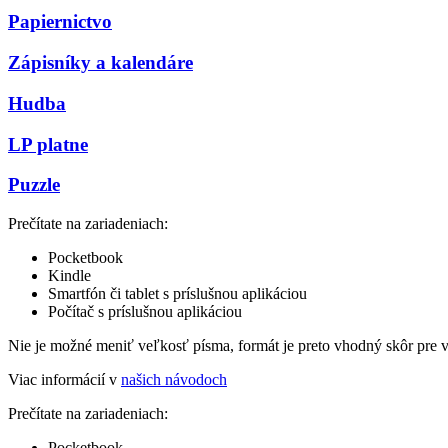
Papiernictvo
Zápisníky a kalendáre
Hudba
LP platne
Puzzle
Prečítate na zariadeniach:
Pocketbook
Kindle
Smartfón či tablet s príslušnou aplikáciou
Počítač s príslušnou aplikáciou
Nie je možné meniť veľkosť písma, formát je preto vhodný skôr pre 
Viac informácií v
našich návodoch
Prečítate na zariadeniach:
Pocketbook