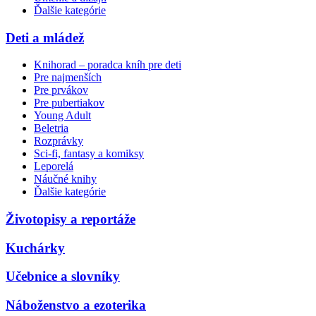
Ďalšie kategórie
Deti a mládež
Knihorad – poradca kníh pre deti
Pre najmenších
Pre prvákov
Pre pubertiakov
Young Adult
Beletria
Rozprávky
Sci-fi, fantasy a komiksy
Leporelá
Náučné knihy
Ďalšie kategórie
Životopisy a reportáže
Kuchárky
Učebnice a slovníky
Náboženstvo a ezoterika