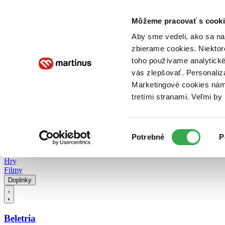
Doručenie
Kníhkupectvá
Knihovrátok
Poukážky
Knižný blog
Kontakt
Môžeme pracovať s cooki
Aby sme vedeli, ako sa na 
zbierame cookies. Niektor
E-knihy
Audioknihy
Hry
Filmy
Knihy
Doplnky
toho používame analytické
vás zlepšovať. Personaliz
Vyhľadávanie
Marketingové cookies nám 
tretími stranami. Veľmi b
Prihlásiť
Vyhľadávanie
Výber
Knihy
Potrebné
P
súhlasu
E-knihy
Audioknihy
Hry
Filmy
Doplnky
Beletria