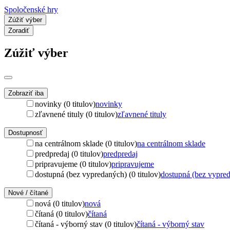
Spoločenské hry
Zúžiť výber
Zoradiť
Zúžiť výber
Zobraziť iba
novinky (0 titulov)
novinky
zľavnené tituly (0 titulov)
zľavnené tituly
Dostupnosť
na centrálnom sklade (0 titulov)
na centrálnom sklade
predpredaj (0 titulov)
predpredaj
pripravujeme (0 titulov)
pripravujeme
dostupná (bez vypredaných) (0 titulov)
dostupná (bez vypre
Nové / čítané
nová (0 titulov)
nová
čítaná (0 titulov)
čítaná
čítaná - výborný stav (0 titulov)
čítaná - výborný stav