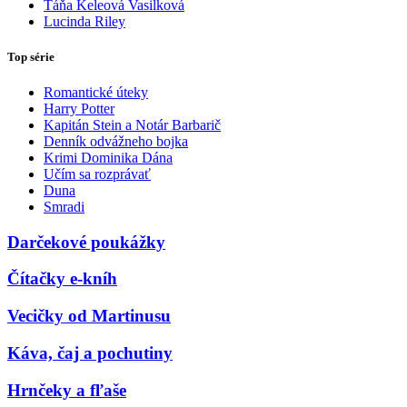
Táňa Keleová Vasilková
Lucinda Riley
Top série
Romantické úteky
Harry Potter
Kapitán Stein a Notár Barbarič
Denník odvážneho bojka
Krimi Dominika Dána
Učím sa rozprávať
Duna
Smradi
Darčekové poukážky
Čítačky e-kníh
Vecičky od Martinusu
Káva, čaj a pochutiny
Hrnčeky a fľaše