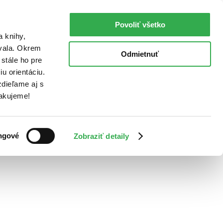
Povoliť všetko
a knihy,
ovala. Okrem
Odmietnuť
stále ho pre
u orientáciu.
dieľame aj s
Ďakujeme!
ngové
Zobraziť detaily