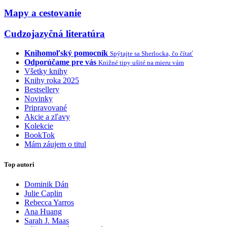
Mapy a cestovanie
Cudzojazyčná literatúra
Knihomoľský pomocník
Spýtajte sa Sherlocka, čo čítať
Odporúčame pre vás
Knižné tipy ušité na mieru vám
Všetky knihy
Knihy roka 2025
Bestsellery
Novinky
Pripravované
Akcie a zľavy
Kolekcie
BookTok
Mám záujem o titul
Top autori
Dominik Dán
Julie Caplin
Rebecca Yarros
Ana Huang
Sarah J. Maas