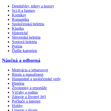
Detektívky, trilery a horory
Sci-fi a fantasy
Komiksy
Romantika
Spoločenská beletria
Klasika
Historické
Slovenská beletria
Svetová beletria
Poézia
Ďalšie kategórie
Náučná a odborná
Motivácia a sebarozvoj
Biznis a manažment
Humanitné a spoločenské vedy
História
Životopisy a reportáže
Vzťahy a rodina
Zdravie a životný štýl
Počítače a internet
Hobby
Umenie a dizajn