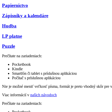
Papiernictvo
Zápisníky a kalendáre
Hudba
LP platne
Puzzle
Prečítate na zariadeniach:
Pocketbook
Kindle
Smartfón či tablet s príslušnou aplikáciou
Počítač s príslušnou aplikáciou
Nie je možné meniť veľkosť písma, formát je preto vhodný skôr pre 
Viac informácií v
našich návodoch
Prečítate na zariadeniach:
Pocketbook