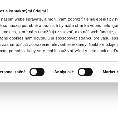
es a kontaktnými údajmi?
našom webe správate, a mohli vám zobraziť tie najlepšie tipy n
é sú naozaj potrebné a bez nich by naša stránka vôbec nefung
 cookies, ktoré nám umožňujú zisťovať, ako náš web funguje, a 
ačné cookies nám dovoľujú prispôsobovať stránku pre vašu lepši
zas umožňujú zobrazenie relevantnej reklamy. Niektoré údaje z
y nám pomohlo, keby sme mohli používať všetky tieto cookies. 
ersonalizačné
Analytické
Marketi