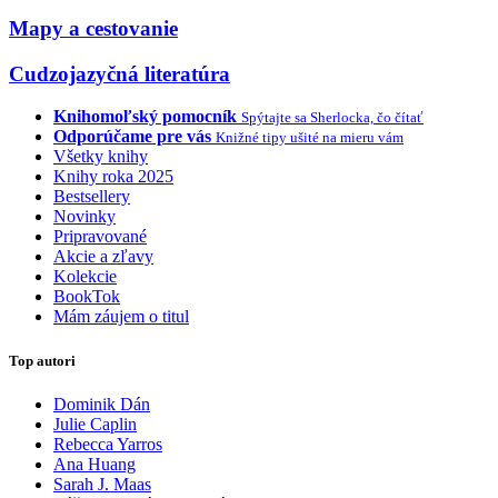
Mapy a cestovanie
Cudzojazyčná literatúra
Knihomoľský pomocník
Spýtajte sa Sherlocka, čo čítať
Odporúčame pre vás
Knižné tipy ušité na mieru vám
Všetky knihy
Knihy roka 2025
Bestsellery
Novinky
Pripravované
Akcie a zľavy
Kolekcie
BookTok
Mám záujem o titul
Top autori
Dominik Dán
Julie Caplin
Rebecca Yarros
Ana Huang
Sarah J. Maas