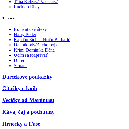
Táňa Keleová Vasilková
Lucinda Riley
Top série
Romantické úteky
Harry Potter
Kapitán Stein a Notár Barbarič
Denník odvážneho bojka
Krimi Dominika Dána
Učím sa rozprávať
Duna
Smradi
Darčekové poukážky
Čítačky e-kníh
Vecičky od Martinusu
Káva, čaj a pochutiny
Hrnčeky a fľaše