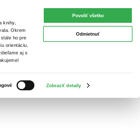
Povoliť všetko
a knihy,
ovala. Okrem
Odmietnuť
stále ho pre
u orientáciu.
dieľame aj s
Ďakujeme!
ngové
Zobraziť detaily