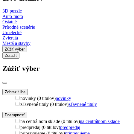
3D puzzle
Auto-moto
Ostatné
Prírodné scenérie
Umelecké
Zvieratá
Mestá a stavby
Zúžiť výber
Zoradiť
Zúžiť výber
Zobraziť iba
novinky (0 titulov)
novinky
zľavnené tituly (0 titulov)
zľavnené tituly
Dostupnosť
na centrálnom sklade (0 titulov)
na centrálnom sklade
predpredaj (0 titulov)
predpredaj
pripravujeme (0 titulov)
pripravujeme