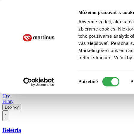
Doručenie
Kníhkupectvá
Knihovrátok
Poukážky
Knižný blog
Kontakt
Môžeme pracovať s cooki
Aby sme vedeli, ako sa na 
zbierame cookies. Niektor
E-knihy
Audioknihy
Hry
Filmy
Knihy
Doplnky
toho používame analytické
vás zlepšovať. Personaliz
Vyhľadávanie
Marketingové cookies nám 
tretími stranami. Veľmi b
Prihlásiť
Vyhľadávanie
Výber
Knihy
Potrebné
P
súhlasu
E-knihy
Audioknihy
Hry
Filmy
Doplnky
Beletria