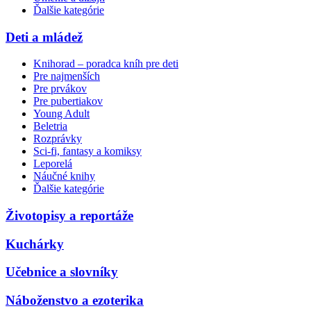
Ďalšie kategórie
Deti a mládež
Knihorad – poradca kníh pre deti
Pre najmenších
Pre prvákov
Pre pubertiakov
Young Adult
Beletria
Rozprávky
Sci-fi, fantasy a komiksy
Leporelá
Náučné knihy
Ďalšie kategórie
Životopisy a reportáže
Kuchárky
Učebnice a slovníky
Náboženstvo a ezoterika