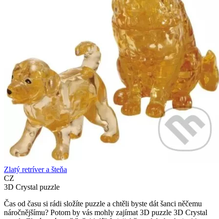
Zlatý retríver a šteňa
CZ
3D Crystal puzzle
Čas od času si rádi složíte puzzle a chtěli byste dát šanci něčemu
náročnějšímu? Potom by vás mohly zajímat 3D puzzle 3D Crystal