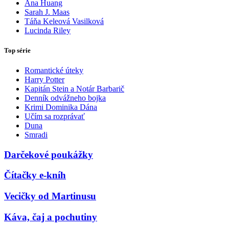
Ana Huang
Sarah J. Maas
Táňa Keleová Vasilková
Lucinda Riley
Top série
Romantické úteky
Harry Potter
Kapitán Stein a Notár Barbarič
Denník odvážneho bojka
Krimi Dominika Dána
Učím sa rozprávať
Duna
Smradi
Darčekové poukážky
Čítačky e-kníh
Vecičky od Martinusu
Káva, čaj a pochutiny