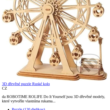
3D dřevěné puzzle Ruské kolo
CZ
da ROBOTIME ROLIFE Do It Yourself jsou 3D dřevěné modely,
které vytvoříte vlastníma rukama...
Puzzle (120 dielikov)