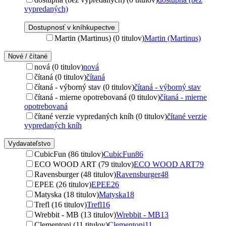
vypredaných)
Dostupnosť v kníhkupectve
Martin (Martinus) (0 titulov)
Martin (Martinus)
Nové / čítané
nová (0 titulov)
nová
čítaná (0 titulov)
čítaná
čítaná - výborný stav (0 titulov)
čítaná - výborný stav
čítaná - mierne opotrebovaná (0 titulov)
čítaná - mierne
opotrebovaná
čítané verzie vypredaných kníh (0 titulov)
čítané verzie
vypredaných kníh
Vydavateľstvo
CubicFun (86 titulov)
CubicFun
86
ECO WOOD ART (79 titulov)
ECO WOOD ART
79
Ravensburger (48 titulov)
Ravensburger
48
EPEE (26 titulov)
EPEE
26
Matyska (18 titulov)
Matyska
18
Trefl (16 titulov)
Trefl
16
Wrebbit - MB (13 titulov)
Wrebbit - MB
13
Clementoni (11 titulov)
Clementoni
11