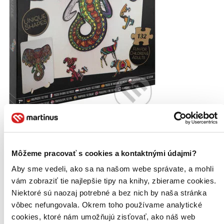
Slon
CZ
Dřevěné puzzle
Môžeme pracovať s cookies a kontaktnými údajmi?
Dřevěné mozaikové puzzle se stojánkem v designu Slon...
Aby sme vedeli, ako sa na našom webe správate, a mohli
Puzzle (132 dielikov)
vám zobraziť tie najlepšie tipy na knihy, zbierame cookies.
13,75 €
Do 3 – 5 dní
Niektoré sú naozaj potrebné a bez nich by naša stránka
Tento produkt momentálne nemáme na sklade, ale zvyčajne
vôbec nefungovala. Okrem toho používame analytické
vám ho vieme zabezpečiť a odoslať do 3 – 5 dní. A
cookies, ktoré nám umožňujú zisťovať, ako náš web
posnažíme sa aj trochu rýchlejšie!