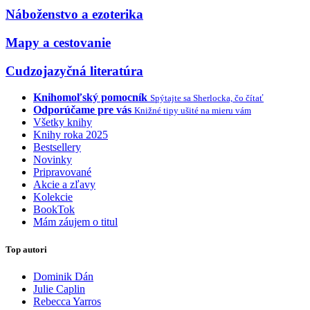
Náboženstvo a ezoterika
Mapy a cestovanie
Cudzojazyčná literatúra
Knihomoľský pomocník
Spýtajte sa Sherlocka, čo čítať
Odporúčame pre vás
Knižné tipy ušité na mieru vám
Všetky knihy
Knihy roka 2025
Bestsellery
Novinky
Pripravované
Akcie a zľavy
Kolekcie
BookTok
Mám záujem o titul
Top autori
Dominik Dán
Julie Caplin
Rebecca Yarros