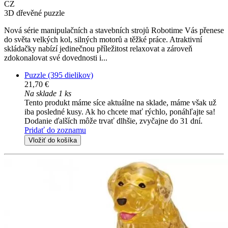
CZ
3D dřevěné puzzle
Nová série manipulačních a stavebních strojů Robotime Vás přenese
do světa velkých kol, silných motorů a těžké práce. Atraktivní
skládačky nabízí jedinečnou příležitost relaxovat a zároveň
zdokonalovat své dovednosti i...
Puzzle (395 dielikov)
21,70 €
Na sklade 1 ks
Tento produkt máme síce aktuálne na sklade, máme však už
iba posledné kusy. Ak ho chcete mať rýchlo, ponáhľajte sa!
Dodanie ďalších môže trvať dlhšie, zvyčajne do 31 dní.
Pridať do zoznamu
Vložiť do košíka