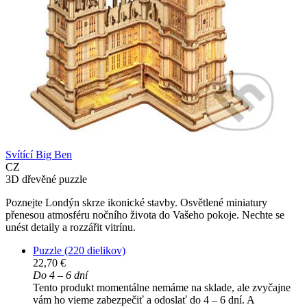
Svítící Big Ben
CZ
3D dřevěné puzzle
Poznejte Londýn skrze ikonické stavby. Osvětlené miniatury
přenesou atmosféru nočního života do Vašeho pokoje. Nechte se
unést detaily a rozzářit vitrínu.
Puzzle (220 dielikov)
22,70 €
Do 4 – 6 dní
Tento produkt momentálne nemáme na sklade, ale zvyčajne
vám ho vieme zabezpečiť a odoslať do 4 – 6 dní. A