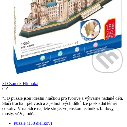
3D Zámek Hluboká
CZ
"3D puzzle jsou ideální hračkou pro tvořivé a výtvarně nadané děti.
Stačí trocha trpělivosti a z jednotlivých dílků lze poskládat téměř
cokoliv. V nabídce najdete stroje, vojenskou techniku, budovy,
mosty, věže, lodě...
Puzzle (158 dielikov)