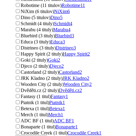
Robotime (11 titulov)
Robotime
11
NiXim (6 titulov)
NiXim
6
Dino (5 titulov)
Dino
5
Schmidt (4 tituly)
Schmidt
4
Marabu (4 tituly)
Marabu
4
Bluebird (3 tituly)
Bluebird
3
Educa (3 tituly)
Educa
3
Distrineo (3 tituly)
Distrineo
3
Happy Spirit (2 tituly)
Happy Spirit
2
Goki (2 tituly)
Goki
2
Djeco (2 tituly)
Djeco
2
Castorland (2 tituly)
Castorland
2
JRK Kladno (2 tituly)
JRK Kladno
2
Wooden City (2 tituly)
Wooden City
2
Dvěděti.cz (2 tituly)
Dvěděti.cz
2
Fantasy (1 titul)
Fantasy
1
Piatnik (1 titul)
Piatnik
1
Betexa (1 titul)
Betexa
1
Merch (1 titul)
Merch
1
ADC BF (1 titul)
ADC BF
1
Bonaparte (1 titul)
Bonaparte
1
Crocodile Creek (1 titul)
Crocodile Creek
1