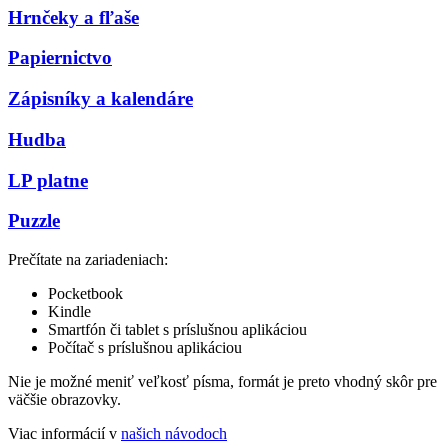
Hrnčeky a fľaše
Papiernictvo
Zápisníky a kalendáre
Hudba
LP platne
Puzzle
Prečítate na zariadeniach:
Pocketbook
Kindle
Smartfón či tablet s príslušnou aplikáciou
Počítač s príslušnou aplikáciou
Nie je možné meniť veľkosť písma, formát je preto vhodný skôr pre
väčšie obrazovky.
Viac informácií v
našich návodoch