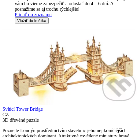
vám ho vieme zabezpečiť a odoslať do 4 – 6 dní. A
posnažíme sa aj trochu rýchlejšie!
Pridať do zoznamu
Vložiť do košíka
Svítící Tower Bridge
CZ
3D dřevěné puzzle
Poznejte Londýn prostřednictvím stavebnic jeho nejikoničtějších
architektonických dominant. Atraktivně osvětlené miniatury hravě