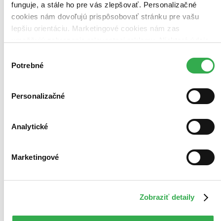
Pridať do zoznamu
funguje, a stále ho pre vás zlepšovať. Personalizačné
Vložiť do košíka
cookies nám dovoľujú prispôsobovať stránku pre vašu
lepšiu orientáciu. Marketingové cookies nám zas
umožňujú zobrazenie relevantnej reklamy. Niektoré údaje
zdieľame aj s tretími stranami. Veľmi by nám pomohlo,
Výber
keby sme mohli používať všetky tieto cookies. Ďakujeme!
Potrebné
súhlasu
Personalizačné
Analytické
Marketingové
Zobraziť detaily