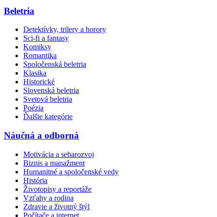
Beletria
Detektívky, trilery a horory
Sci-fi a fantasy
Komiksy
Romantika
Spoločenská beletria
Klasika
Historické
Slovenská beletria
Svetová beletria
Poézia
Ďalšie kategórie
Náučná a odborná
Motivácia a sebarozvoj
Biznis a manažment
Humanitné a spoločenské vedy
História
Životopisy a reportáže
Vzťahy a rodina
Zdravie a životný štýl
Počítače a internet