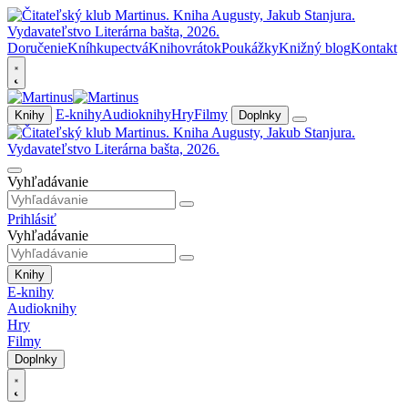
Doručenie
Kníhkupectvá
Knihovrátok
Poukážky
Knižný blog
Kontakt
E-knihy
Audioknihy
Hry
Filmy
Knihy
Doplnky
Vyhľadávanie
Prihlásiť
Vyhľadávanie
Knihy
E-knihy
Audioknihy
Hry
Filmy
Doplnky