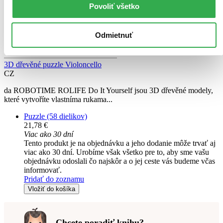
Povoliť všetko
Odmietnuť
3D dřevěné puzzle Violoncello
CZ
da ROBOTIME ROLIFE Do It Yourself jsou 3D dřevěné modely,
které vytvoříte vlastníma rukama...
Puzzle (58 dielikov)
21,78 €
Viac ako 30 dní
Tento produkt je na objednávku a jeho dodanie môže trvať aj
viac ako 30 dní. Urobíme však všetko pre to, aby sme vašu
objednávku odoslali čo najskôr a o jej ceste vás budeme včas
informovať.
Pridať do zoznamu
Vložiť do košíka
Chcete poradiť knihu?