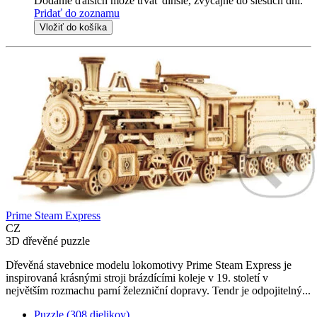
Dodanie ďalších môže trvať dlhšie, zvyčajne do šiestich dní.
Pridať do zoznamu
Vložiť do košíka
Prime Steam Express
CZ
3D dřevěné puzzle
Dřevěná stavebnice modelu lokomotivy Prime Steam Express je
inspirovaná krásnými stroji brázdícími koleje v 19. století v
největším rozmachu parní železniční dopravy. Tendr je odpojitelný...
Puzzle (308 dielikov)