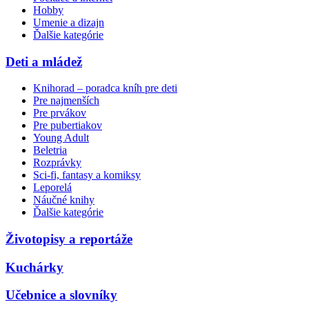
Hobby
Umenie a dizajn
Ďalšie kategórie
Deti a mládež
Knihorad – poradca kníh pre deti
Pre najmenších
Pre prvákov
Pre pubertiakov
Young Adult
Beletria
Rozprávky
Sci-fi, fantasy a komiksy
Leporelá
Náučné knihy
Ďalšie kategórie
Životopisy a reportáže
Kuchárky
Učebnice a slovníky