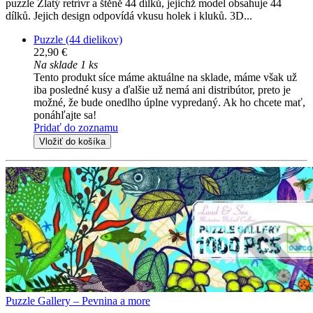
puzzle Zlatý retrívr a štěně 44 dílků, jejichž model obsahuje 44
dílků. Jejich design odpovídá vkusu holek i kluků. 3D...
Puzzle (44 dielikov)
22,90 €
Na sklade 1 ks
Tento produkt síce máme aktuálne na sklade, máme však už
iba posledné kusy a ďalšie už nemá ani distribútor, preto je
možné, že bude onedlho úplne vypredaný. Ak ho chcete mať,
ponáhľajte sa!
Pridať do zoznamu
Vložiť do košíka
Puzzle Gallery – Pevnina a more