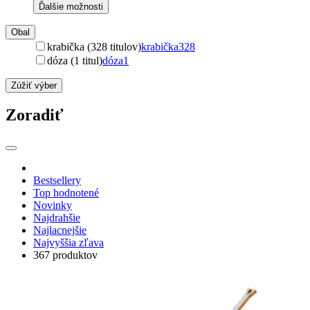
Ďalšie možnosti
Obal
krabička (328 titulov)
krabička
328
dóza (1 titul)
dóza
1
Zúžiť výber
Zoradiť
Bestsellery
Top hodnotené
Novinky
Najdrahšie
Najlacnejšie
Najvyššia zľava
367 produktov