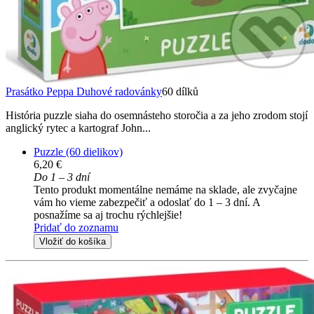
Prasátko Peppa Duhové radovánky
60 dílků
História puzzle siaha do osemnásteho storočia a za jeho zrodom stojí
anglický rytec a kartograf John...
Puzzle (60 dielikov)
6,20 €
Do 1 – 3 dní
Tento produkt momentálne nemáme na sklade, ale zvyčajne
vám ho vieme zabezpečiť a odoslať do 1 – 3 dní. A
posnažíme sa aj trochu rýchlejšie!
Pridať do zoznamu
Vložiť do košíka