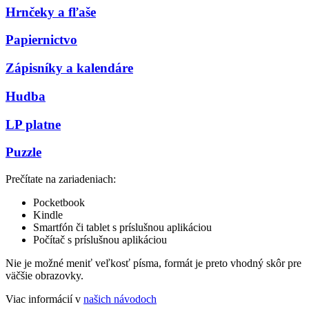
Hrnčeky a fľaše
Papiernictvo
Zápisníky a kalendáre
Hudba
LP platne
Puzzle
Prečítate na zariadeniach:
Pocketbook
Kindle
Smartfón či tablet s príslušnou aplikáciou
Počítač s príslušnou aplikáciou
Nie je možné meniť veľkosť písma, formát je preto vhodný skôr pre
väčšie obrazovky.
Viac informácií v
našich návodoch