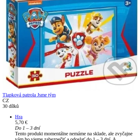
Tlapková patrola Jsme tým
CZ
30 dílků
Hra
5,70 €
Do 1 – 3 dní
Tento produkt momentálne nemáme na sklade, ale zvyčajne
vám ho vieme zabezpečiť a odoslať do 1 – 3 dní. A