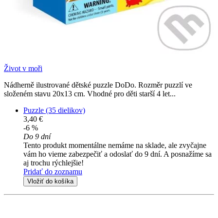
Život v moři
Nádherně ilustrované dětské puzzle DoDo. Rozměr puzzlí ve
složeném stavu 20x13 cm. Vhodné pro děti starší 4 let...
Puzzle (35 dielikov)
3,40 €
-6 %
Do 9 dní
Tento produkt momentálne nemáme na sklade, ale zvyčajne
vám ho vieme zabezpečiť a odoslať do 9 dní. A posnažíme sa
aj trochu rýchlejšie!
Pridať do zoznamu
Vložiť do košíka