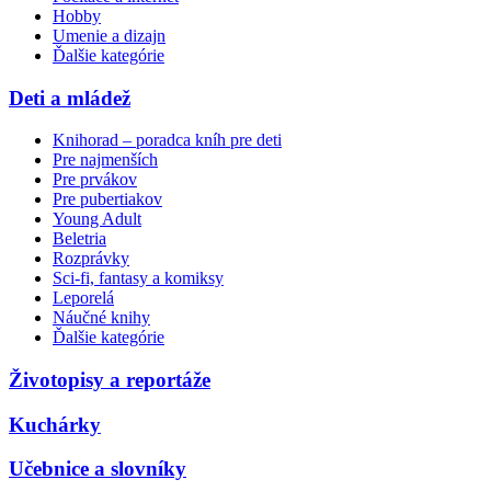
Hobby
Umenie a dizajn
Ďalšie kategórie
Deti a mládež
Knihorad – poradca kníh pre deti
Pre najmenších
Pre prvákov
Pre pubertiakov
Young Adult
Beletria
Rozprávky
Sci-fi, fantasy a komiksy
Leporelá
Náučné knihy
Ďalšie kategórie
Životopisy a reportáže
Kuchárky
Učebnice a slovníky