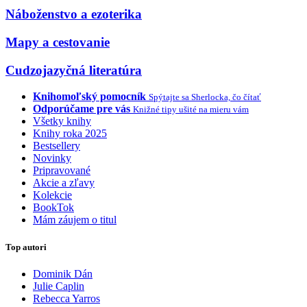
Náboženstvo a ezoterika
Mapy a cestovanie
Cudzojazyčná literatúra
Knihomoľský pomocník
Spýtajte sa Sherlocka, čo čítať
Odporúčame pre vás
Knižné tipy ušité na mieru vám
Všetky knihy
Knihy roka 2025
Bestsellery
Novinky
Pripravované
Akcie a zľavy
Kolekcie
BookTok
Mám záujem o titul
Top autori
Dominik Dán
Julie Caplin
Rebecca Yarros