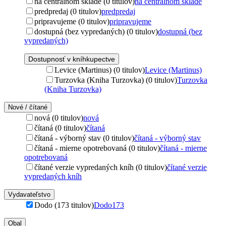
na centrálnom sklade (0 titulov)
na centrálnom sklade
predpredaj (0 titulov)
predpredaj
pripravujeme (0 titulov)
pripravujeme
dostupná (bez vypredaných) (0 titulov)
dostupná (bez
vypredaných)
Dostupnosť v kníhkupectve
Levice (Martinus) (0 titulov)
Levice (Martinus)
Turzovka (Kniha Turzovka) (0 titulov)
Turzovka
(Kniha Turzovka)
Nové / čítané
nová (0 titulov)
nová
čítaná (0 titulov)
čítaná
čítaná - výborný stav (0 titulov)
čítaná - výborný stav
čítaná - mierne opotrebovaná (0 titulov)
čítaná - mierne
opotrebovaná
čítané verzie vypredaných kníh (0 titulov)
čítané verzie
vypredaných kníh
Vydavateľstvo
Dodo (173 titulov)
Dodo
173
Obal