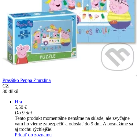
Prasátko Peppa Zmrzlina
CZ
30 dílků
Hra
5,50 €
Do 9 dní
Tento produkt momentálne nemáme na sklade, ale zvyčajne
vám ho vieme zabezpečiť a odoslať do 9 dní. A posnažíme sa
aj trochu rýchlejšie!
Pridať do zoznamu