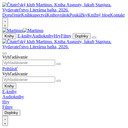
Doručenie
Kníhkupectvá
Knihovrátok
Poukážky
Knižný blog
Kontakt
E-knihy
Audioknihy
Hry
Filmy
Knihy
Doplnky
Vyhľadávanie
Prihlásiť
Vyhľadávanie
Knihy
E-knihy
Audioknihy
Hry
Filmy
Doplnky