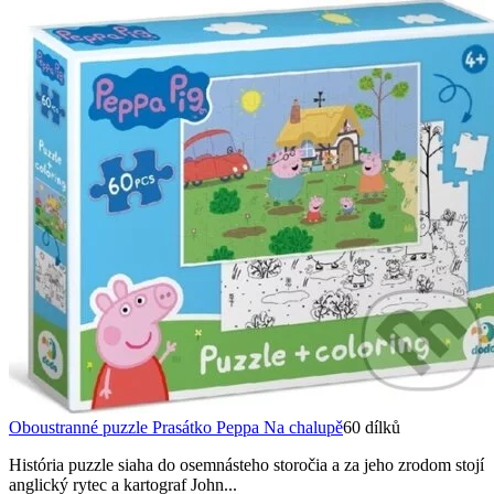
Oboustranné puzzle Prasátko Peppa Na chalupě
60 dílků
História puzzle siaha do osemnásteho storočia a za jeho zrodom stojí
anglický rytec a kartograf John...