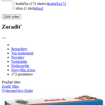
krabička (172 titulov)
krabička
172
dóza (1 titul)
dóza
1
Zúžiť výber
Zoradiť
Bestsellery
Top hodnotené
Novinky
Najdrahšie
Najlacnejšie
Najvyššia zľava
173 produktov
Použité filtre
Zrušiť filtre
Vydavateľstvo Dodo