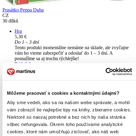
Prasátko Peppa Duha
CZ
30 dílků
Hra
5,30 €
Do 1 – 3 dní
Tento produkt momentálne nemáme na sklade, ale zvyčajne
vám ho vieme zabezpečiť a odoslať do 1 – 3 dní. A
posnažíme sa aj trochu rýchlejšie!
Pridať do zoznamu
Vložiť do košíka
Chcete poradiť knihu?
Môžeme pracovať s cookies a kontaktnými údajmi?
Náš pomocník Sherlock vám ju s radosťou vypátra!
Aby sme vedeli, ako sa na našom webe správate, a mohli
Knihomoľský pomocník
vám zobraziť tie najlepšie tipy na knihy, zbierame cookies.
Niektoré sú naozaj potrebné a bez nich by naša stránka
vôbec nefungovala. Okrem toho používame analytické
cookies, ktoré nám umožňujú zisťovať, ako náš web