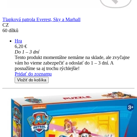
Tlapková patrola Everest, Sky a Marhall
CZ
60 dílků
Hra
6,20 €
Do 1 – 3 dní
Tento produkt momentálne nemáme na sklade, ale zvyčajne
vám ho vieme zabezpečiť a odoslať do 1 – 3 dní. A
posnažíme sa aj trochu rýchlejšie!
Pridať do zoznamu
Vložiť do košíka