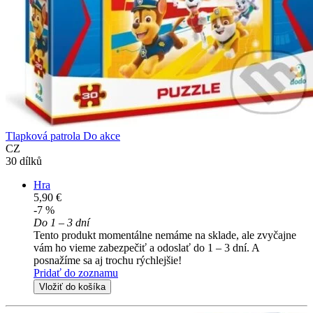
Tlapková patrola Do akce
CZ
30 dílků
Hra
5,90 €
-7 %
Do 1 – 3 dní
Tento produkt momentálne nemáme na sklade, ale zvyčajne
vám ho vieme zabezpečiť a odoslať do 1 – 3 dní. A
posnažíme sa aj trochu rýchlejšie!
Pridať do zoznamu
Vložiť do košíka