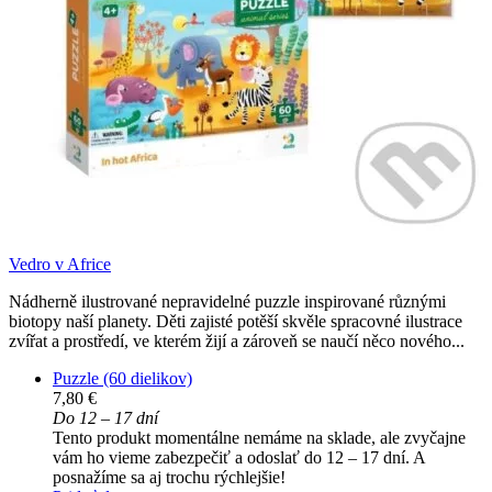
Vedro v Africe
Nádherně ilustrované nepravidelné puzzle inspirované různými
biotopy naší planety. Děti zajisté potěší skvěle spracovné ilustrace
zvířat a prostředí, ve kterém žijí a zároveň se naučí něco nového...
Puzzle (60 dielikov)
7,80 €
Do 12 – 17 dní
Tento produkt momentálne nemáme na sklade, ale zvyčajne
vám ho vieme zabezpečiť a odoslať do 12 – 17 dní. A
posnažíme sa aj trochu rýchlejšie!