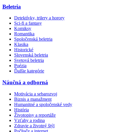
Beletria
Detektívky, trilery a horory
Sci-fi a fantasy
Komiksy
Romantika
Spoločenská beletria
Klasika
Historické
Slovenská beletria
Svetová beletria
Poézia
Ďalšie kategórie
Náučná a odborná
Motivácia a sebarozvoj
Biznis a manažment
Humanitné a spoločenské vedy
História
Životopisy a reportáže
Vzťahy a rodina
Zdravie a životný štýl
Počítače a internet