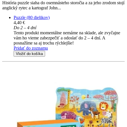
História puzzle siaha do osemnásteho storočia a za jeho zrodom stojí
anglický rytec a kartograf John...
Puzzle (80 dielikov)
4,40 €
Do 2 – 4 dní
Tento produkt momentálne nemáme na sklade, ale zvyčajne
vám ho vieme zabezpečiť a odoslať do 2 – 4 dní. A
posnažíme sa aj trochu rýchlejšie!
Pridať do zoznamu
Vložiť do košíka