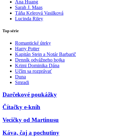
Ana Huang
Sarah J. Maas
Táňa Keleová Vasilková
Lucinda Riley
Top série
Romantické úteky
Harry Potter
Kapitán Stein a Notár Barbarič
Denník odvážneho bojka
Krimi Dominika Dána
Učím sa rozprávať
Duna
Smradi
Darčekové poukážky
Čítačky e-kníh
Vecičky od Martinusu
Káva, čaj a pochutiny