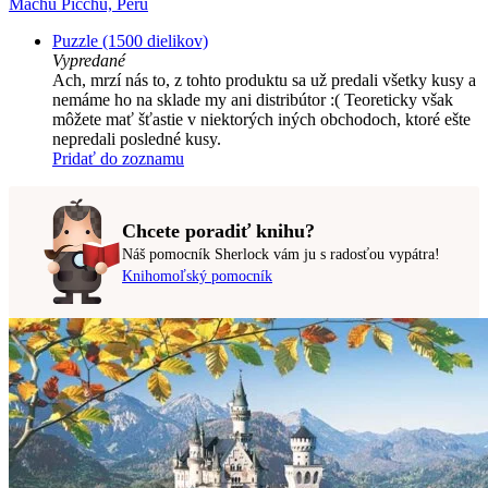
Machu Picchu, Peru
Puzzle (1500 dielikov)
Vypredané
Ach, mrzí nás to, z tohto produktu sa už predali všetky kusy a
nemáme ho na sklade my ani distribútor :( Teoreticky však
môžete mať šťastie v niektorých iných obchodoch, ktoré ešte
nepredali posledné kusy.
Pridať do zoznamu
Chcete poradiť knihu?
Náš pomocník Sherlock vám ju s radosťou vypátra!
Knihomoľský pomocník