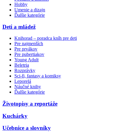
Hobby
Umenie a dizajn
Ďalšie kategórie
Deti a mládež
Knihorad – poradca kníh pre deti
Pre najmenších
Pre prvákov
Pre pubertiakov
Young Adult
Beletria
Rozprávky
Sci-fi, fantasy a komiksy
Leporelá
Náučné knihy
Ďalšie kategórie
Životopisy a reportáže
Kuchárky
Učebnice a slovníky