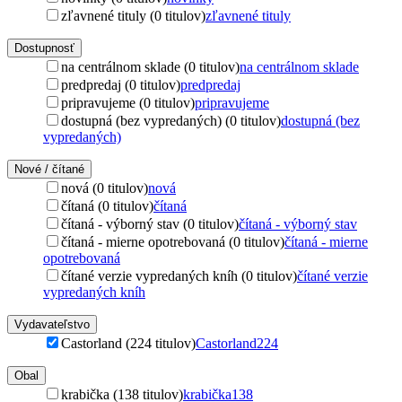
zľavnené tituly (0 titulov)
zľavnené tituly
Dostupnosť
na centrálnom sklade (0 titulov)
na centrálnom sklade
predpredaj (0 titulov)
predpredaj
pripravujeme (0 titulov)
pripravujeme
dostupná (bez vypredaných) (0 titulov)
dostupná (bez
vypredaných)
Nové / čítané
nová (0 titulov)
nová
čítaná (0 titulov)
čítaná
čítaná - výborný stav (0 titulov)
čítaná - výborný stav
čítaná - mierne opotrebovaná (0 titulov)
čítaná - mierne
opotrebovaná
čítané verzie vypredaných kníh (0 titulov)
čítané verzie
vypredaných kníh
Vydavateľstvo
Castorland (224 titulov)
Castorland
224
Obal
krabička (138 titulov)
krabička
138