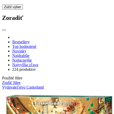
Zúžiť výber
Zoradiť
Bestsellery
Top hodnotené
Novinky
Najdrahšie
Najlacnejšie
Najvyššia zľava
224 produktov
Použité filtre
Zrušiť filtre
Vydavateľstvo Castorland