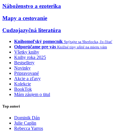
Náboženstvo a ezoterika
Mapy a cestovanie
Cudzojazyčná literatúra
Knihomoľský pomocník
Spýtajte sa Sherlocka, čo čítať
Odporúčame pre vás
Knižné tipy ušité na mieru vám
Všetky knihy
Knihy roka 2025
Bestsellery
Novinky
Pripravované
Akcie a zľavy
Kolekcie
BookTok
Mám záujem o titul
Top autori
Dominik Dán
Julie Caplin
Rebecca Yarros