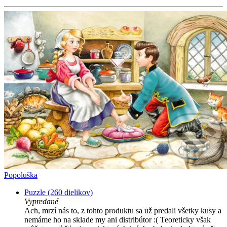
Popoluška
Puzzle (260 dielikov)
Vypredané
Ach, mrzí nás to, z tohto produktu sa už predali všetky kusy a
nemáme ho na sklade my ani distribútor :( Teoreticky však