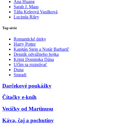
Ana Huang
Sarah J. Maas
Táňa Keleová Vasilková
Lucinda Riley
Top série
Romantické úteky
Harry Potter
Kapitán Stein a Notár Barbarič
Denník odvážneho bojka
Krimi Dominika Dána
Učím sa rozprávať
Duna
Smradi
Darčekové poukážky
Čítačky e-kníh
Vecičky od Martinusu
Káva, čaj a pochutiny