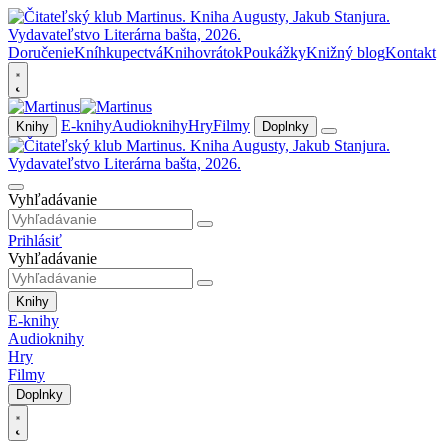
Doručenie
Kníhkupectvá
Knihovrátok
Poukážky
Knižný blog
Kontakt
E-knihy
Audioknihy
Hry
Filmy
Knihy
Doplnky
Vyhľadávanie
Prihlásiť
Vyhľadávanie
Knihy
E-knihy
Audioknihy
Hry
Filmy
Doplnky