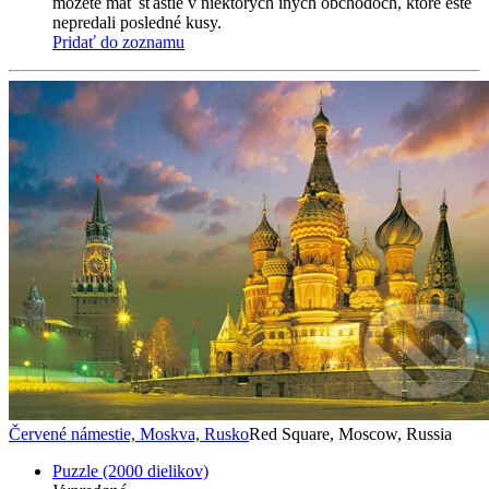
môžete mať šťastie v niektorých iných obchodoch, ktoré ešte
nepredali posledné kusy.
Pridať do zoznamu
Červené námestie, Moskva, Rusko
Red Square, Moscow, Russia
Puzzle (2000 dielikov)