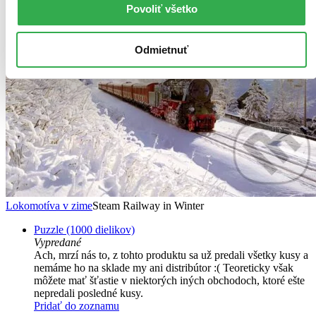
Povoliť všetko
Odmietnuť
Lokomotíva v zime
Steam Railway in Winter
Puzzle (1000 dielikov)
Vypredané
Ach, mrzí nás to, z tohto produktu sa už predali všetky kusy a
nemáme ho na sklade my ani distribútor :( Teoreticky však
môžete mať šťastie v niektorých iných obchodoch, ktoré ešte
nepredali posledné kusy.
Pridať do zoznamu