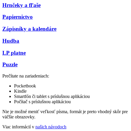
Hrnčeky a fľaše
Papiernictvo
Zápisníky a kalendáre
Hudba
LP platne
Puzzle
Prečítate na zariadeniach:
Pocketbook
Kindle
Smartfón či tablet s príslušnou aplikáciou
Počítač s príslušnou aplikáciou
Nie je možné meniť veľkosť písma, formát je preto vhodný skôr pre
väčšie obrazovky.
Viac informácií v
našich návodoch