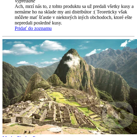
Vypredané
Ach, mrzí nás to, z tohto produktu sa už predali všetky kusy a
nemáme ho na sklade my ani distribútor :( Teoreticky však
môžete mať šťastie v niektorých iných obchodoch, ktoré ešte
nepredali posledné kusy.
Pridať do zoznamu