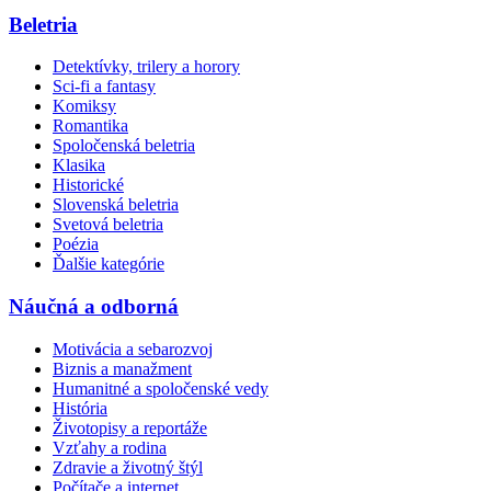
Beletria
Detektívky, trilery a horory
Sci-fi a fantasy
Komiksy
Romantika
Spoločenská beletria
Klasika
Historické
Slovenská beletria
Svetová beletria
Poézia
Ďalšie kategórie
Náučná a odborná
Motivácia a sebarozvoj
Biznis a manažment
Humanitné a spoločenské vedy
História
Životopisy a reportáže
Vzťahy a rodina
Zdravie a životný štýl
Počítače a internet