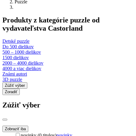
Puzzle
Produkty z kategórie puzzle od
vydavateľstva Castorland
Detské puzzle
Do 500 dielikov
500 – 1000 dielikov
1500 dielikov
2000 – 4000 dielikov
4000 a viac dielikov
Známi autori
3D puzzle
Zúžiť výber
Zoradiť
Zúžiť výber
Zobraziť iba
novinky (0 titulov)
novinky