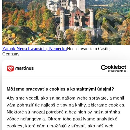
Zámok Neuschwanstein, Nemecko
Neuschwanstein Castle,
Germany
Puzzle (3000 dielikov)
Vypredané
Ach, mrzí nás to, z tohto produktu sa už predali všetky kusy a
nemáme ho na sklade my ani distribútor :( Teoreticky však
môžete mať šťastie v niektorých iných obchodoch, ktoré ešte
Môžeme pracovať s cookies a kontaktnými údajmi?
nepredali posledné kusy.
Pridať do zoznamu
Aby sme vedeli, ako sa na našom webe správate, a mohli
vám zobraziť tie najlepšie tipy na knihy, zbierame cookies.
Niektoré sú naozaj potrebné a bez nich by naša stránka
vôbec nefungovala. Okrem toho používame analytické
cookies, ktoré nám umožňujú zisťovať, ako náš web