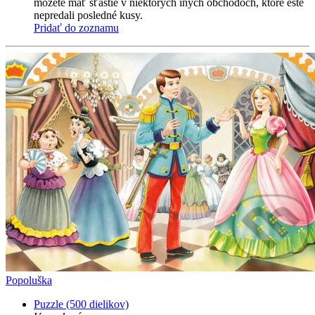
môžete mať šťastie v niektorých iných obchodoch, ktoré ešte
nepredali posledné kusy.
Pridať do zoznamu
Popoluška
Puzzle (500 dielikov)