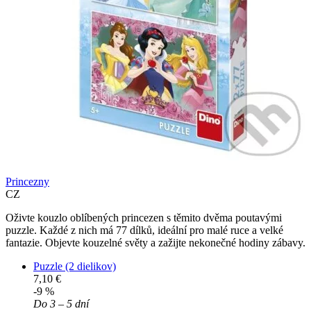
Princezny
CZ
Oživte kouzlo oblíbených princezen s těmito dvěma poutavými
puzzle. Každé z nich má 77 dílků, ideální pro malé ruce a velké
fantazie. Objevte kouzelné světy a zažijte nekonečné hodiny zábavy.
Puzzle (2 dielikov)
7,10 €
-9 %
Do 3 – 5 dní