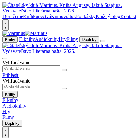
Doručenie
Kníhkupectvá
Knihovrátok
Poukážky
Knižný blog
Kontakt
E-knihy
Audioknihy
Hry
Filmy
Knihy
Doplnky
Vyhľadávanie
Prihlásiť
Vyhľadávanie
Knihy
E-knihy
Audioknihy
Hry
Filmy
Doplnky