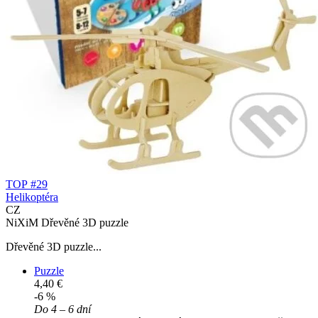
TOP #29
Helikoptéra
CZ
NiXiM Dřevěné 3D puzzle
Dřevěné 3D puzzle...
Puzzle
4,40 €
-6 %
Do 4 – 6 dní