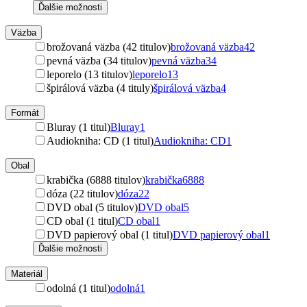
Ďalšie možnosti
Väzba
brožovaná väzba (42 titulov)
brožovaná väzba
42
pevná väzba (34 titulov)
pevná väzba
34
leporelo (13 titulov)
leporelo
13
špirálová väzba (4 tituly)
špirálová väzba
4
Formát
Bluray (1 titul)
Bluray
1
Audiokniha: CD (1 titul)
Audiokniha: CD
1
Obal
krabička (6888 titulov)
krabička
6888
dóza (22 titulov)
dóza
22
DVD obal (5 titulov)
DVD obal
5
CD obal (1 titul)
CD obal
1
DVD papierový obal (1 titul)
DVD papierový obal
1
Ďalšie možnosti
Materiál
odolná (1 titul)
odolná
1