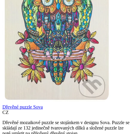
Dřevěné puzzle Sova
CZ
Dřevěné mozaikové puzzle se stojánkem v designu Sova. Puzzle se
skládají ze 132 jedinečně tvarovaných dílků a složené puzzle lze
poté umístit na přiložený dřevěný stojan..