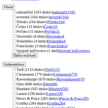
Pôvod
zahraničný (183 titulov)
zahraničný
183
severský (164 titulov)
severský
164
Nórsko (164 titulov)
Nórsko
164
Česko (33 titulov)
Česko
33
Poľsko (11 titulov)
Poľsko
11
Slovensko (4 tituly)
Slovensko
4
Holandsko (4 tituly)
Holandsko
4
Francúzsko (3 tituly)
Francúzsko
3
Spojené kráľovstvo (1 titul)
Spojené kráľovstvo
1
Ďalšie možnosti
Vydavateľstvo
Trefl (1133 titulov)
Trefl
1133
Clementoni (770 titulov)
Clementoni
770
Ravensburger (670 titulov)
Ravensburger
670
Dino (606 titulov)
Dino
606
Bluebird (505 titulov)
Bluebird
505
Larsen (330 titulov)
Larsen
330
Pieces & Peace (285 titulov)
Pieces & Peace
285
Grafika (284 titulov)
Grafika
284