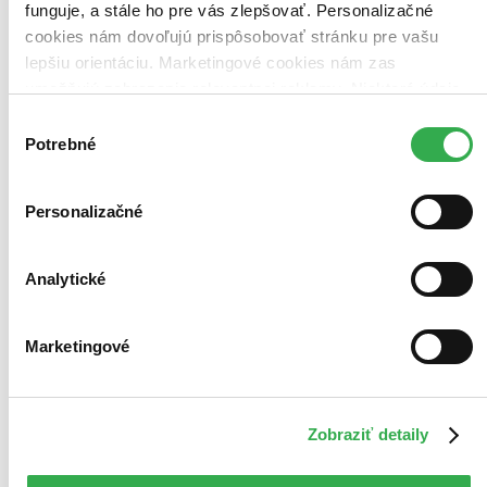
funguje, a stále ho pre vás zlepšovať. Personalizačné
cookies nám dovoľujú prispôsobovať stránku pre vašu
lepšiu orientáciu. Marketingové cookies nám zas
umožňujú zobrazenie relevantnej reklamy. Niektoré údaje
zdieľame aj s tretími stranami. Veľmi by nám pomohlo,
Výber
keby sme mohli používať všetky tieto cookies. Ďakujeme!
Potrebné
súhlasu
Personalizačné
Analytické
Marketingové
Zobraziť detaily