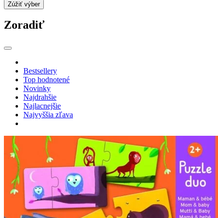
Zúžiť výber
Zoradiť
Bestsellery
Top hodnotené
Novinky
Najdrahšie
Najlacnejšie
Najvyššia zľava