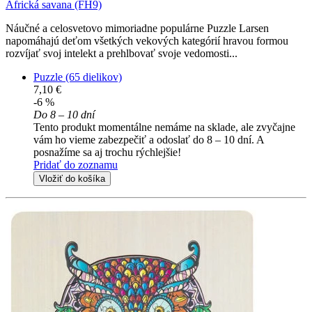
Africká savana (FH9)
Náučné a celosvetovo mimoriadne populárne Puzzle Larsen
napomáhajú deťom všetkých vekových kategórií hravou formou
rozvíjať svoj intelekt a prehlbovať svoje vedomosti...
Puzzle (65 dielikov)
7,10 €
-6 %
Do 8 – 10 dní
Tento produkt momentálne nemáme na sklade, ale zvyčajne
vám ho vieme zabezpečiť a odoslať do 8 – 10 dní. A
posnažíme sa aj trochu rýchlejšie!
Pridať do zoznamu
Vložiť do košíka