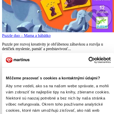
Puzzle duo – Mama a bábätko
Puzzle pre rozvoj kreativity je obľúbenou zábavkou a rozvíja u
detičiek myslenie, pamäť a predstavivosť...
Puzzle
8,40 €
-8 %
Do 1 – 6 dní
Tento produkt momentálne nemáme na sklade, ale zvyčajne
Môžeme pracovať s cookies a kontaktnými údajmi?
vám ho vieme zabezpečiť a odoslať do 1 – 6 dní. A
posnažíme sa aj trochu rýchlejšie!
Aby sme vedeli, ako sa na našom webe správate, a mohli
Pridať do zoznamu
vám zobraziť tie najlepšie tipy na knihy, zbierame cookies.
Vložiť do košíka
Niektoré sú naozaj potrebné a bez nich by naša stránka
vôbec nefungovala. Okrem toho používame analytické
cookies, ktoré nám umožňujú zisťovať, ako náš web