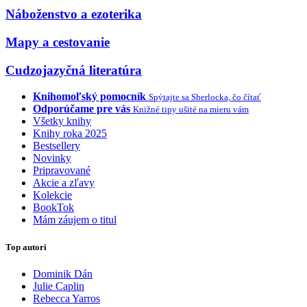
Náboženstvo a ezoterika
Mapy a cestovanie
Cudzojazyčná literatúra
Knihomoľský pomocník
Spýtajte sa Sherlocka, čo čítať
Odporúčame pre vás
Knižné tipy ušité na mieru vám
Všetky knihy
Knihy roka 2025
Bestsellery
Novinky
Pripravované
Akcie a zľavy
Kolekcie
BookTok
Mám záujem o titul
Top autori
Dominik Dán
Julie Caplin
Rebecca Yarros