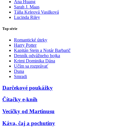
Ana Huang
Sarah J. Maas
Táňa Keleová Vasilková
Lucinda Riley
Top série
Romantické úteky
Harry Potter
Kapitán Stein a Notár Barbarič
Denník odvážneho bojka
Krimi Dominika Dána
Učím sa rozprávať
Duna
Smradi
Darčekové poukážky
Čítačky e-kníh
Vecičky od Martinusu
Káva, čaj a pochutiny