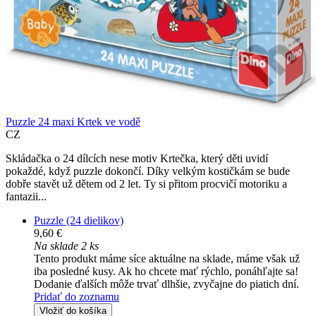
Puzzle 24 maxi Krtek ve vodě
CZ
Skládačka o 24 dílcích nese motiv Krtečka, který děti uvidí
pokaždé, když puzzle dokončí. Díky velkým kostičkám se bude
dobře stavět už dětem od 2 let. Ty si přitom procvičí motoriku a
fantazii...
Puzzle (24 dielikov)
9,60 €
Na sklade 2 ks
Tento produkt máme síce aktuálne na sklade, máme však už
iba posledné kusy. Ak ho chcete mať rýchlo, ponáhľajte sa!
Dodanie ďalších môže trvať dlhšie, zvyčajne do piatich dní.
Pridať do zoznamu
Vložiť do košíka