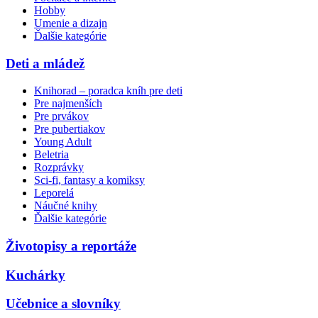
Hobby
Umenie a dizajn
Ďalšie kategórie
Deti a mládež
Knihorad – poradca kníh pre deti
Pre najmenších
Pre prvákov
Pre pubertiakov
Young Adult
Beletria
Rozprávky
Sci-fi, fantasy a komiksy
Leporelá
Náučné knihy
Ďalšie kategórie
Životopisy a reportáže
Kuchárky
Učebnice a slovníky