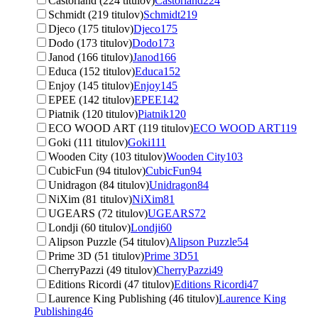
Castorland (224 titulov)
Castorland
224
Schmidt (219 titulov)
Schmidt
219
Djeco (175 titulov)
Djeco
175
Dodo (173 titulov)
Dodo
173
Janod (166 titulov)
Janod
166
Educa (152 titulov)
Educa
152
Enjoy (145 titulov)
Enjoy
145
EPEE (142 titulov)
EPEE
142
Piatnik (120 titulov)
Piatnik
120
ECO WOOD ART (119 titulov)
ECO WOOD ART
119
Goki (111 titulov)
Goki
111
Wooden City (103 titulov)
Wooden City
103
CubicFun (94 titulov)
CubicFun
94
Unidragon (84 titulov)
Unidragon
84
NiXim (81 titulov)
NiXim
81
UGEARS (72 titulov)
UGEARS
72
Londji (60 titulov)
Londji
60
Alipson Puzzle (54 titulov)
Alipson Puzzle
54
Prime 3D (51 titulov)
Prime 3D
51
CherryPazzi (49 titulov)
CherryPazzi
49
Editions Ricordi (47 titulov)
Editions Ricordi
47
Laurence King Publishing (46 titulov)
Laurence King
Publishing
46