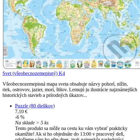
Svet (všeobecnozemepisný) K4
Všeobecnozemepisná mapa sveta obsahuje názvy pohorí, nížin,
riek, ostrovov, jazier, morí, štítov. Lemujú ju ilustrácie najznámejších
historických stavieb a prírodných úkazov...
Puzzle (80 dielikov)
7,10 €
-6 %
Na sklade > 5 ks
Tento produkt sa môže na cestu ku vám vybrať prakticky
okamžite! Ak si ho objednáte do 13:00 v pracovný deň,
odošleme vám ho ešte dnes, inak najneskôr nasledujúci