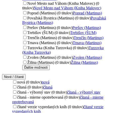
Nové Mesto nad Váhom (Kniha Malovec) (0
titulov)
Nové Mesto nad Váhom (Kniha Malovec)
Poprad (Martinus) (0 titulov)
Poprad (Martinus)
Považská Bystrica (Martinus) (0 titulov)
Považská
Bystrica (Martinus)
Prešov (Martinus) (0 titulov)
Prešov (Martinus)
Trebišov (ŠUM) (0 titulov)
Trebišov (ŠUM)
Trenčín (Martinus) (0 titulov)
Trenčín (Martinus)
Trnava (Martinus) (0 titulov)
Trnava (Martinus)
Turzovka (Kniha Turzovka) (0 titulov)
Turzovka
(Kniha Turzovka)
Zvolen (Martinus) (0 titulov)
Zvolen (Martinus)
Žilina (Martinus) (0 titulov)
Žilina (Martinus)
Ďalšie možnosti
Nové / čítané
nová (0 titulov)
nová
čítaná (0 titulov)
čítaná
čítaná - výborný stav (0 titulov)
čítaná - výborný stav
čítaná - mierne opotrebovaná (0 titulov)
čítaná - mierne
opotrebovaná
čítané verzie vypredaných kníh (0 titulov)
čítané verzie
vypredaných kníh