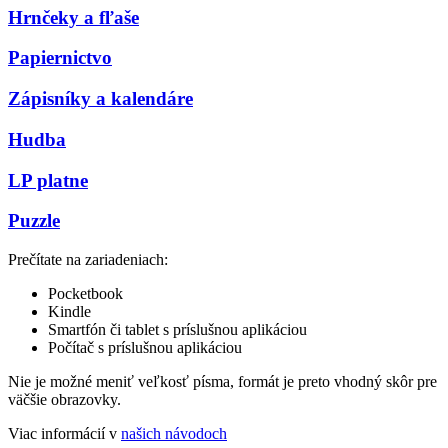
Hrnčeky a fľaše
Papiernictvo
Zápisníky a kalendáre
Hudba
LP platne
Puzzle
Prečítate na zariadeniach:
Pocketbook
Kindle
Smartfón či tablet s príslušnou aplikáciou
Počítač s príslušnou aplikáciou
Nie je možné meniť veľkosť písma, formát je preto vhodný skôr pre
väčšie obrazovky.
Viac informácií v
našich návodoch