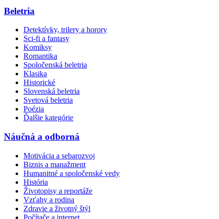
Beletria
Detektívky, trilery a horory
Sci-fi a fantasy
Komiksy
Romantika
Spoločenská beletria
Klasika
Historické
Slovenská beletria
Svetová beletria
Poézia
Ďalšie kategórie
Náučná a odborná
Motivácia a sebarozvoj
Biznis a manažment
Humanitné a spoločenské vedy
História
Životopisy a reportáže
Vzťahy a rodina
Zdravie a životný štýl
Počítače a internet