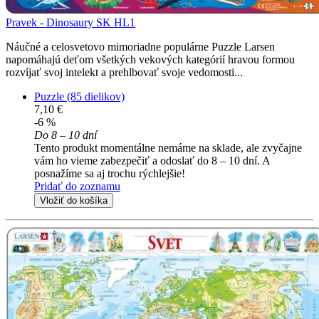
Pravek - Dinosaury SK HL1
Náučné a celosvetovo mimoriadne populárne Puzzle Larsen
napomáhajú deťom všetkých vekových kategórií hravou formou
rozvíjať svoj intelekt a prehlbovať svoje vedomosti...
Puzzle (85 dielikov)
7,10 €
-6 %
Do 8 – 10 dní
Tento produkt momentálne nemáme na sklade, ale zvyčajne
vám ho vieme zabezpečiť a odoslať do 8 – 10 dní. A
posnažíme sa aj trochu rýchlejšie!
Pridať do zoznamu
Vložiť do košíka