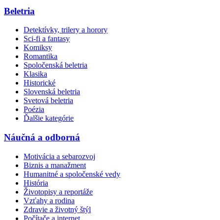
Beletria
Detektívky, trilery a horory
Sci-fi a fantasy
Komiksy
Romantika
Spoločenská beletria
Klasika
Historické
Slovenská beletria
Svetová beletria
Poézia
Ďalšie kategórie
Náučná a odborná
Motivácia a sebarozvoj
Biznis a manažment
Humanitné a spoločenské vedy
História
Životopisy a reportáže
Vzťahy a rodina
Zdravie a životný štýl
Počítače a internet