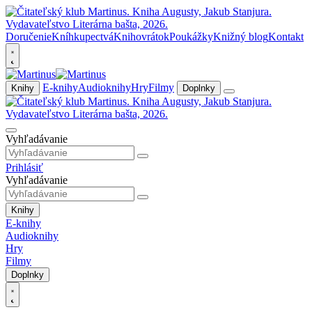
Doručenie
Kníhkupectvá
Knihovrátok
Poukážky
Knižný blog
Kontakt
E-knihy
Audioknihy
Hry
Filmy
Knihy
Doplnky
Vyhľadávanie
Prihlásiť
Vyhľadávanie
Knihy
E-knihy
Audioknihy
Hry
Filmy
Doplnky