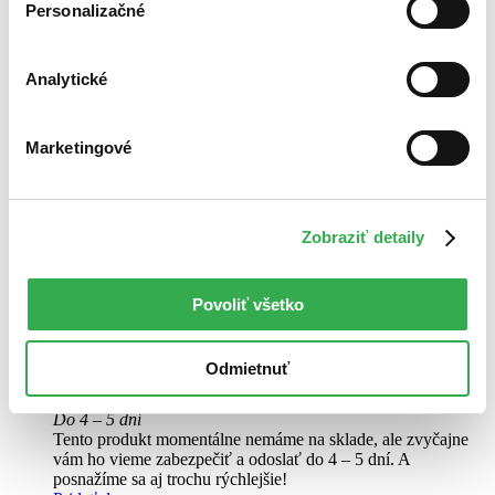
Personalizačné
Analytické
Marketingové
Stockholm 1:10 000
Zobraziť detaily
SV
Mapa mesta - vrecková
Plány měst z této ediční řady mají praktický formát, takže se vejdou
Povoliť všetko
do kapsy. Najdete v nich turistické informace v deseti jazycích,
například o místních pamětihodnostech, kulturní nabídce, nejlepších
místech pro nakupování, noční zábavu...
Odmietnuť
8,50 €
Do 4 – 5 dní
Tento produkt momentálne nemáme na sklade, ale zvyčajne
vám ho vieme zabezpečiť a odoslať do 4 – 5 dní. A
posnažíme sa aj trochu rýchlejšie!