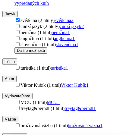
vypredaných kníh
Jazyk
švédčina (2 tituly)
švédčina
2
cudzí jazyk (2 tituly)
cudzí jazyk
2
nemčina (1 titul)
nemčina
1
angličtina (1 titul)
angličtina
1
slovenčina (1 titul)
slovenčina
1
Ďalšie možnosti
Téma
turistika (1 titul)
turistika
1
Autor
Viktor Kubík (1 titul)
Viktor Kubík
1
Vydavateľstvo
MCU (1 titul)
MCU
1
freytag&berndt (1 titul)
freytag&berndt
1
Väzba
brožovaná väzba (1 titul)
brožovaná väzba
1