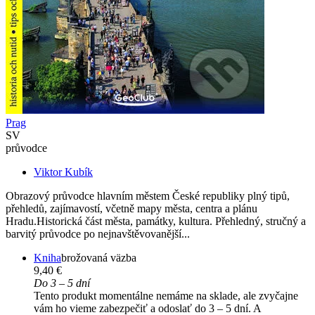
Prag
SV
průvodce
Viktor Kubík
Obrazový průvodce hlavním městem České republiky plný tipů,
přehledů, zajímavostí, včetně mapy města, centra a plánu
Hradu.Historická část města, památky, kultura. Přehledný, stručný a
barvitý průvodce po nejnavštěvovanější...
Kniha
brožovaná väzba
9,40 €
Do 3 – 5 dní
Tento produkt momentálne nemáme na sklade, ale zvyčajne
vám ho vieme zabezpečiť a odoslať do 3 – 5 dní. A