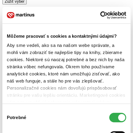
Zúžiť výber
Zoradiť
Môžeme pracovať s cookies a kontaktnými údajmi?
Bestsellery
Aby sme vedeli, ako sa na našom webe správate, a
Top hodnotené
mohli vám zobraziť tie najlepšie tipy na knihy, zbierame
Novinky
Najdrahšie
cookies. Niektoré sú naozaj potrebné a bez nich by naša
Najlacnejšie
stránka vôbec nefungovala. Okrem toho používame
Najvyššia zľava
analytické cookies, ktoré nám umožňujú zisťovať, ako
náš web funguje, a stále ho pre vás zlepšovať.
Použité filtre
Personalizačné cookies nám dovoľujú prispôsobovať
Zrušiť filtre
Švédčina
stránku pre vašu lepšiu orientáciu. Marketingové cookies
nám zas umožňujú zobrazenie relevantnej reklamy.
Niektoré údaje zdieľame aj s tretími stranami. Veľmi by
Výber
nám pomohlo, keby sme mohli používať všetky tieto
Potrebné
súhlasu
cookies. Ďakujeme!