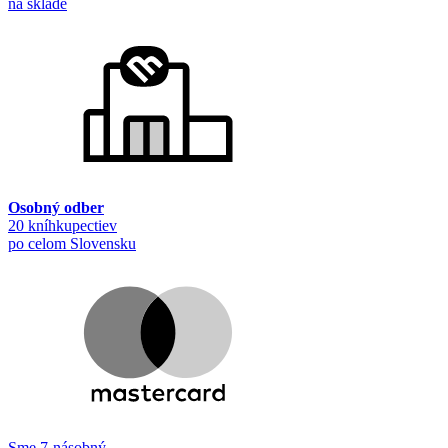
na sklade
Osobný odber
20 kníhkupectiev
po celom Slovensku
Sme 7-násobný