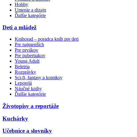
Hobby
Umenie a dizajn
Ďalšie kategórie
Deti a mládež
Knihorad – poradca kníh pre deti
Pre najmenších
Pre prvákov
Pre pubertiakov
Young Adult
Beletria
Rozprávky
Sci-fi, fantasy a komiksy
Leporelá
Náučné knihy
Ďalšie kategórie
Životopisy a reportáže
Kuchárky
Učebnice a slovníky