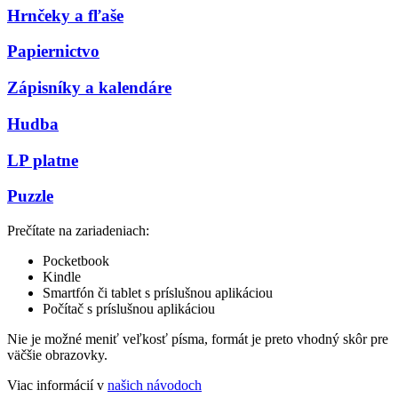
Hrnčeky a fľaše
Papiernictvo
Zápisníky a kalendáre
Hudba
LP platne
Puzzle
Prečítate na zariadeniach:
Pocketbook
Kindle
Smartfón či tablet s príslušnou aplikáciou
Počítač s príslušnou aplikáciou
Nie je možné meniť veľkosť písma, formát je preto vhodný skôr pre
väčšie obrazovky.
Viac informácií v
našich návodoch