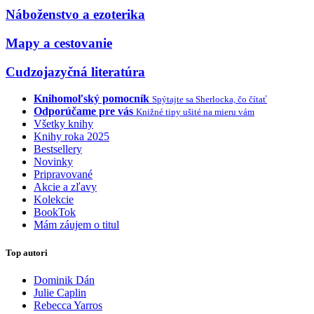
Náboženstvo a ezoterika
Mapy a cestovanie
Cudzojazyčná literatúra
Knihomoľský pomocník
Spýtajte sa Sherlocka, čo čítať
Odporúčame pre vás
Knižné tipy ušité na mieru vám
Všetky knihy
Knihy roka 2025
Bestsellery
Novinky
Pripravované
Akcie a zľavy
Kolekcie
BookTok
Mám záujem o titul
Top autori
Dominik Dán
Julie Caplin
Rebecca Yarros