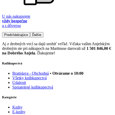
U nás nakupujete
vždy bezpečne
a s dôverou
Predchádzajúce
Ďalšie
Aj z drobných vecí sa dajú urobiť veľké. Vďaka vašim Anjelským
drobným ste pri nákupoch na Martinuse darovali už
1 501 846,00 €
na Dobrého Anjela
. Ďakujeme!
Kníhkupectvá
Bratislava - Obchodná
• Otvárame o 10:00
Všetky kníhkupectvá
Udalosti
Spriatelené kníhkupectvá
Kategórie
Knihy
E-knihy