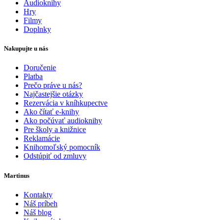
Audioknihy
Hry
Filmy
Doplnky
Nakupujte u nás
Doručenie
Platba
Prečo práve u nás?
Najčastejšie otázky
Rezervácia v kníhkupectve
Ako čítať e-knihy
Ako počúvať audioknihy
Pre školy a knižnice
Reklamácie
Knihomoľský pomocník
Odstúpiť od zmluvy
Martinus
Kontakty
Náš príbeh
Náš blog