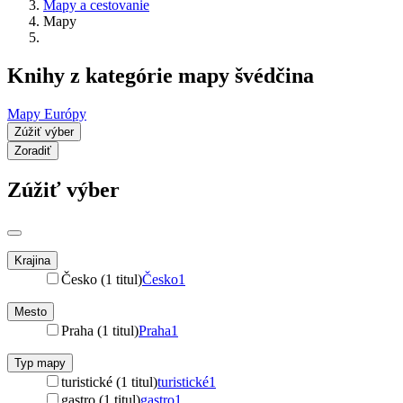
Mapy a cestovanie
Mapy
Knihy z kategórie mapy švédčina
Mapy Európy
Zúžiť výber
Zoradiť
Zúžiť výber
Krajina
Česko (1 titul)
Česko
1
Mesto
Praha (1 titul)
Praha
1
Typ mapy
turistické (1 titul)
turistické
1
gastro (1 titul)
gastro
1