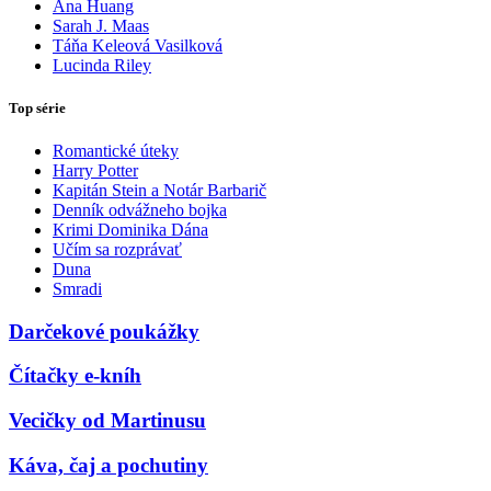
Ana Huang
Sarah J. Maas
Táňa Keleová Vasilková
Lucinda Riley
Top série
Romantické úteky
Harry Potter
Kapitán Stein a Notár Barbarič
Denník odvážneho bojka
Krimi Dominika Dána
Učím sa rozprávať
Duna
Smradi
Darčekové poukážky
Čítačky e-kníh
Vecičky od Martinusu
Káva, čaj a pochutiny