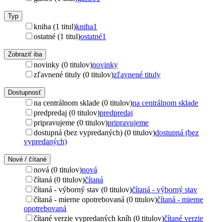
Typ
kniha (1 titul)
kniha
1
ostatné (1 titul)
ostatné
1
Zobraziť iba
novinky (0 titulov)
novinky
zľavnené tituly (0 titulov)
zľavnené tituly
Dostupnosť
na centrálnom sklade (0 titulov)
na centrálnom sklade
predpredaj (0 titulov)
predpredaj
pripravujeme (0 titulov)
pripravujeme
dostupná (bez vypredaných) (0 titulov)
dostupná (bez
vypredaných)
Nové / čítané
nová (0 titulov)
nová
čítaná (0 titulov)
čítaná
čítaná - výborný stav (0 titulov)
čítaná - výborný stav
čítaná - mierne opotrebovaná (0 titulov)
čítaná - mierne
opotrebovaná
čítané verzie vypredaných kníh (0 titulov)
čítané verzie