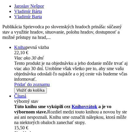
Jaroslav Nešpor
Vladimír Bárta
Vladimír Barta
Publikácia Sprievodca po slovenských hradoch prináša: súčasný
stav a využitie hradov, situovanie, polohu hradov, dostupnosť a
možné prístupy na hrad,...
Kniha
pevná väzba
22,10 €
Viac ako 30 dní
Tento produkt je na objednávku a jeho dodanie môže trvať aj
viac ako 30 dní. Urobíme však všetko pre to, aby sme vašu
objednávku odoslali čo najskôr a o jej ceste vás budeme včas
informovať.
Pridať do zoznamu
Vložiť do košíka
Čítaná
výborný stav
Túto knihu sme vykúpili cez
Knihovrátok
a je vo
výbornom stave.
Rozdiel medzi touto knihou a novou by ste
asi ani nespoznali. Knihu sme označili nálepkou, ktorá môže
na niektorých obaloch zanechať stopy.
15,50 €