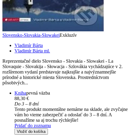
Slovensko-Slovakia-Slowakei
Exkluzív
Vladimír Bárta
Vladimír Bárta ml.
Reprezentačné dielo Slovensko - Slovakia - Slowakei - La
Slovaquie - Slovakija - Słowacja - Szlovákia vychádzajúce v 2.
rozšírenom vydaní predstavuje najkrajšie a najvýznamnejšie
prírodné a historické miesta Slovenska. Prostredníctvom
pôsobivých...
Kniha
pevná väzba
88,30 €
Do 3 – 8 dní
Tento produkt momentálne nemáme na sklade, ale zvyčajne
vám ho vieme zabezpečiť a odoslať do 3 – 8 dní. A
posnažíme sa aj trochu rýchlejšie!
Pridať do zoznamu
Vložiť do košíka