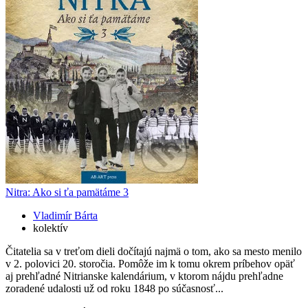
Nitra: Ako si ťa pamätáme 3
Vladimír Bárta
kolektív
Čitatelia sa v treťom dieli dočítajú najmä o tom, ako sa mesto menilo
v 2. polovici 20. storočia. Pomôže im k tomu okrem príbehov opäť
aj prehľadné Nitrianske kalendárium, v ktorom nájdu prehľadne
zoradené udalosti už od roku 1848 po súčasnosť...