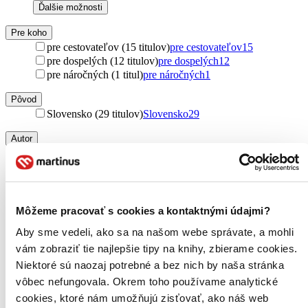
Ďalšie možnosti
Pre koho
pre cestovateľov (15 titulov)
pre cestovateľov
15
pre dospelých (12 titulov)
pre dospelých
12
pre náročných (1 titul)
pre náročných
1
Pôvod
Slovensko (29 titulov)
Slovensko
29
Autor
Vladimír Bárta (222 titulov)
Vladimír Bárta
222
Vladimír Barta (99 titulov)
Vladimír Barta
99
Vladimír Bárta ml. (12 titulov)
Vladimír Bárta ml.
12
Ernest Rusnák (8 titulov)
Ernest Rusnák
8
Jaroslav Liptay (6 titulov)
Jaroslav Liptay
6
Môžeme pracovať s cookies a kontaktnými údajmi?
Július Burkovský (5 titulov)
Július Burkovský
5
Aby sme vedeli, ako sa na našom webe správate, a mohli
Jaroslav Nešpor (5 titulov)
Jaroslav Nešpor
5
vám zobraziť tie najlepšie tipy na knihy, zbierame cookies.
Andrej Chudoba (4 tituly)
Andrej Chudoba
4
Lýdia Slabá (3 tituly)
Lýdia Slabá
3
Niektoré sú naozaj potrebné a bez nich by naša stránka
Viera Sokolová (3 tituly)
Viera Sokolová
3
vôbec nefungovala. Okrem toho používame analytické
Vladimír Barta ml. (3 tituly)
Vladimír Barta ml.
3
cookies, ktoré nám umožňujú zisťovať, ako náš web
Maroš Detko (3 tituly)
Maroš Detko
3