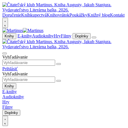
Doručenie
Kníhkupectvá
Knihovrátok
Poukážky
Knižný blog
Kontakt
E-knihy
Audioknihy
Hry
Filmy
Knihy
Doplnky
Vyhľadávanie
Prihlásiť
Vyhľadávanie
Knihy
E-knihy
Audioknihy
Hry
Filmy
Doplnky