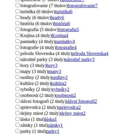
fotografovanie (7 titulov)
fotografovanie
7
turistika (6 titulov)
turistika
6
hrady (6 titulov)
hrady
6
história (6 titulov)
história
6
fotografia (5 titulov)
fotografia
5
Krajina (4 tituly)
Krajina
4
pamiatky (4 tituly)
pamiatky
4
fotografie (4 tituly)
fotografie
4
príroda Slovenska (4 tituly)
príroda Slovenska
4
národné parky (3 tituly)
národné parky
3
hory (3 tituly)
hory
3
mapy (3 tituly)
mapy
3
rastliny (2 tituly)
rastliny
2
kultúra (2 tituly)
kultúra
2
rybníky (2 tituly)
rybníky
2
osobnosti (2 tituly)
osobnosti
2
slávni fotografi (2 tituly)
slávni fotografi
2
sprievodca (2 tituly)
sprievodca
2
dejiny miest (2 tituly)
dejiny miest
2
láska (1 titul)
láska
1
zámky (1 titul)
zámky
1
parky (1 titul)
parky
1