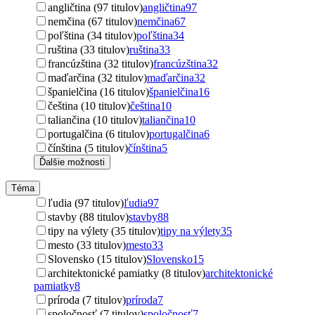
angličtina (97 titulov)
angličtina
97
nemčina (67 titulov)
nemčina
67
poľština (34 titulov)
poľština
34
ruština (33 titulov)
ruština
33
francúzština (32 titulov)
francúzština
32
maďarčina (32 titulov)
maďarčina
32
španielčina (16 titulov)
španielčina
16
čeština (10 titulov)
čeština
10
taliančina (10 titulov)
taliančina
10
portugalčina (6 titulov)
portugalčina
6
čínština (5 titulov)
čínština
5
Ďalšie možnosti
Téma
ľudia (97 titulov)
ľudia
97
stavby (88 titulov)
stavby
88
tipy na výlety (35 titulov)
tipy na výlety
35
mesto (33 titulov)
mesto
33
Slovensko (15 titulov)
Slovensko
15
architektonické pamiatky (8 titulov)
architektonické
pamiatky
8
príroda (7 titulov)
príroda
7
spoločnosť (7 titulov)
spoločnosť
7