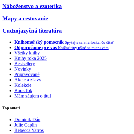
Náboženstvo a ezoterika
Mapy a cestovanie
Cudzojazyčná literatúra
Knihomoľský pomocník
Spýtajte sa Sherlocka, čo čítať
Odporúčame pre vás
Knižné tipy ušité na mieru vám
Všetky knihy
Knihy roka 2025
Bestsellery
Novinky
Pripravované
Akcie a zľavy
Kolekcie
BookTok
Mám záujem o titul
Top autori
Dominik Dán
Julie Caplin
Rebecca Yarros