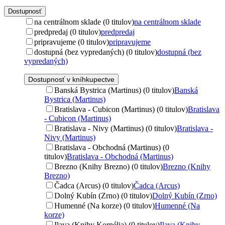
Dostupnosť
na centrálnom sklade (0 titulov)
na centrálnom sklade
predpredaj (0 titulov)
predpredaj
pripravujeme (0 titulov)
pripravujeme
dostupná (bez vypredaných) (0 titulov)
dostupná (bez
vypredaných)
Dostupnosť v kníhkupectve
Banská Bystrica (Martinus) (0 titulov)
Banská
Bystrica (Martinus)
Bratislava - Cubicon (Martinus) (0 titulov)
Bratislava
- Cubicon (Martinus)
Bratislava - Nivy (Martinus) (0 titulov)
Bratislava -
Nivy (Martinus)
Bratislava - Obchodná (Martinus) (0
titulov)
Bratislava - Obchodná (Martinus)
Brezno (Knihy Brezno) (0 titulov)
Brezno (Knihy
Brezno)
Čadca (Arcus) (0 titulov)
Čadca (Arcus)
Dolný Kubín (Zrno) (0 titulov)
Dolný Kubín (Zrno)
Humenné (Na korze) (0 titulov)
Humenné (Na
korze)
Ilava (Knihy Kornélia) (0 titulov)
Ilava (Knihy