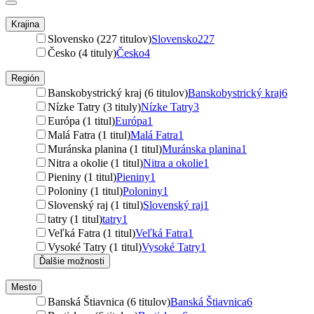
Krajina
Slovensko (227 titulov)
Slovensko
227
Česko (4 tituly)
Česko
4
Región
Banskobystrický kraj (6 titulov)
Banskobystrický kraj
6
Nízke Tatry (3 tituly)
Nízke Tatry
3
Európa (1 titul)
Európa
1
Malá Fatra (1 titul)
Malá Fatra
1
Muránska planina (1 titul)
Muránska planina
1
Nitra a okolie (1 titul)
Nitra a okolie
1
Pieniny (1 titul)
Pieniny
1
Poloniny (1 titul)
Poloniny
1
Slovenský raj (1 titul)
Slovenský raj
1
tatry (1 titul)
tatry
1
Veľká Fatra (1 titul)
Veľká Fatra
1
Vysoké Tatry (1 titul)
Vysoké Tatry
1
Ďalšie možnosti
Mesto
Banská Štiavnica (6 titulov)
Banská Štiavnica
6