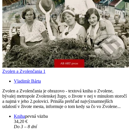
Zvolen a Zvolenčania 1
Vladimír Bárta
Zvolen a Zvolenčania je obrazovo - textová kniha o Zvolene,
bývalej metropole Zvolenskej župy, o živote v nej v minulom storočí
a najmä v jeho 2.polovici. Prináša prehľad najvýznamnejších
udalostí v živote mesta, informuje o tom kedy sa čo vo Zvolene...
Kniha
pevná väzba
34,20 €
Do 3 – 8 dní