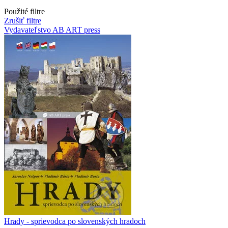
Použité filtre
Zrušiť filtre
Vydavateľstvo AB ART press
Hrady - sprievodca po slovenských hradoch