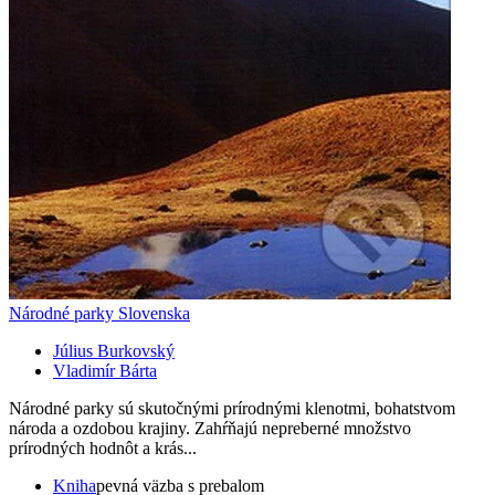
Národné parky Slovenska
Július Burkovský
Vladimír Bárta
Národné parky sú skutočnými prírodnými klenotmi, bohatstvom
národa a ozdobou krajiny. Zahŕňajú nepreberné množstvo
prírodných hodnôt a krás...
Kniha
pevná väzba s prebalom