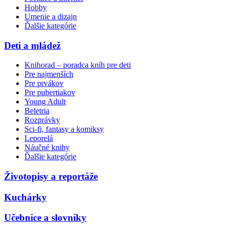
Hobby
Umenie a dizajn
Ďalšie kategórie
Deti a mládež
Knihorad – poradca kníh pre deti
Pre najmenších
Pre prvákov
Pre pubertiakov
Young Adult
Beletria
Rozprávky
Sci-fi, fantasy a komiksy
Leporelá
Náučné knihy
Ďalšie kategórie
Životopisy a reportáže
Kuchárky
Učebnice a slovníky