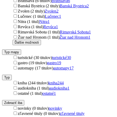
Bratislava (6 titulov)
Bratislava
6
Banská Bystrica (2 tituly)
Banská Bystrica
2
Zvolen (2 tituly)
Zvolen
2
Lučenec (1 titul)
Lučenec
1
Nitra (1 titul)
Nitra
1
Revúca (1 titul)
Revúca
1
Rimavská Sobota (1 titul)
Rimavská Sobota
1
Žiar nad Hronom (1 titul)
Žiar nad Hronom
1
Ďalšie možnosti
Typ mapy
turistické (30 titulov)
turistické
30
gastro (19 titulov)
gastro
19
automapy (17 titulov)
automapy
17
Typ
kniha (244 titulov)
kniha
244
audiokniha (1 titul)
audiokniha
1
ostatné (1 titul)
ostatné
1
Zobraziť iba
novinky (0 titulov)
novinky
zľavnené tituly (0 titulov)
zľavnené tituly