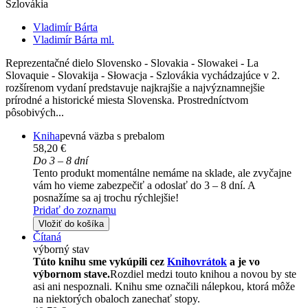
Szlovákia
Vladimír Bárta
Vladimír Bárta ml.
Reprezentačné dielo Slovensko - Slovakia - Slowakei - La
Slovaquie - Slovakija - Słowacja - Szlovákia vychádzajúce v 2.
rozšírenom vydaní predstavuje najkrajšie a najvýznamnejšie
prírodné a historické miesta Slovenska. Prostredníctvom
pôsobivých...
Kniha
pevná väzba s prebalom
58,20 €
Do 3 – 8 dní
Tento produkt momentálne nemáme na sklade, ale zvyčajne
vám ho vieme zabezpečiť a odoslať do 3 – 8 dní. A
posnažíme sa aj trochu rýchlejšie!
Pridať do zoznamu
Vložiť do košíka
Čítaná
výborný stav
Túto knihu sme vykúpili cez
Knihovrátok
a je vo
výbornom stave.
Rozdiel medzi touto knihou a novou by ste
asi ani nespoznali. Knihu sme označili nálepkou, ktorá môže
na niektorých obaloch zanechať stopy.