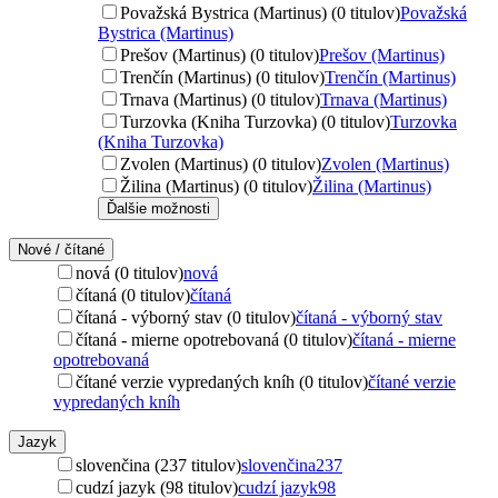
Považská Bystrica (Martinus) (0 titulov)
Považská
Bystrica (Martinus)
Prešov (Martinus) (0 titulov)
Prešov (Martinus)
Trenčín (Martinus) (0 titulov)
Trenčín (Martinus)
Trnava (Martinus) (0 titulov)
Trnava (Martinus)
Turzovka (Kniha Turzovka) (0 titulov)
Turzovka
(Kniha Turzovka)
Zvolen (Martinus) (0 titulov)
Zvolen (Martinus)
Žilina (Martinus) (0 titulov)
Žilina (Martinus)
Ďalšie možnosti
Nové / čítané
nová (0 titulov)
nová
čítaná (0 titulov)
čítaná
čítaná - výborný stav (0 titulov)
čítaná - výborný stav
čítaná - mierne opotrebovaná (0 titulov)
čítaná - mierne
opotrebovaná
čítané verzie vypredaných kníh (0 titulov)
čítané verzie
vypredaných kníh
Jazyk
slovenčina (237 titulov)
slovenčina
237
cudzí jazyk (98 titulov)
cudzí jazyk
98