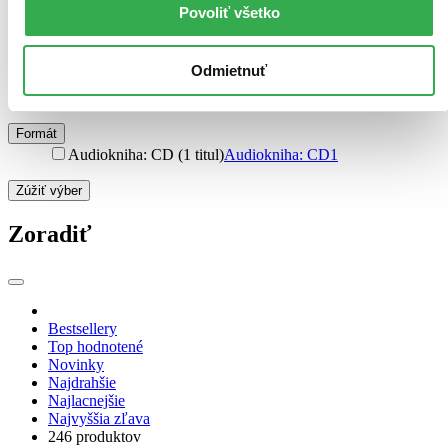
Povoliť všetko
Väzba
pevná väzba (165 titulov)
pevná väzba
165
pevná väzba s prebalom (48 titulov)
pevná väzba s
Odmietnuť
prebalom
48
brožovaná väzba (24 titulov)
brožovaná väzba
24
Formát
Audiokniha: CD (1 titul)
Audiokniha: CD
1
Zúžiť výber
Zoradiť
Bestsellery
Top hodnotené
Novinky
Najdrahšie
Najlacnejšie
Najvyššia zľava
246 produktov