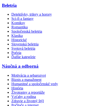
Beletria
Detektívky, trilery a horory
Sci-fi a fantasy
Komiksy
Romantika
Spoločenská beletria
Klasika
Historické
Slovenská beletria
Svetová beletria
Poézia
Ďalšie kategórie
Náučná a odborná
Motivácia a sebarozvoj
Biznis a manažment
Humanitné a spoločenské vedy
História
Životopisy a reportáže
Vzťahy a rodina
Zdravie a životný štýl
Počítače a internet