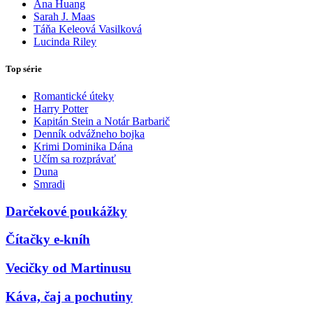
Ana Huang
Sarah J. Maas
Táňa Keleová Vasilková
Lucinda Riley
Top série
Romantické úteky
Harry Potter
Kapitán Stein a Notár Barbarič
Denník odvážneho bojka
Krimi Dominika Dána
Učím sa rozprávať
Duna
Smradi
Darčekové poukážky
Čítačky e-kníh
Vecičky od Martinusu
Káva, čaj a pochutiny