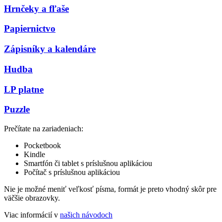
Hrnčeky a fľaše
Papiernictvo
Zápisníky a kalendáre
Hudba
LP platne
Puzzle
Prečítate na zariadeniach:
Pocketbook
Kindle
Smartfón či tablet s príslušnou aplikáciou
Počítač s príslušnou aplikáciou
Nie je možné meniť veľkosť písma, formát je preto vhodný skôr pre
väčšie obrazovky.
Viac informácií v
našich návodoch