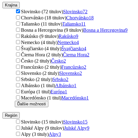
Krajina
Slovinsko (72 titulov)
Slovinsko
72
Chorvátsko (18 titulov)
Chorvátsko
18
Taliansko (11 titulov)
Taliansko
11
Bosna a Hercegovina (9 titulov)
Bosna a Hercegovina
9
Rakúsko (9 titulov)
Rakúsko
9
Nemecko (4 tituly)
Nemecko
4
Švajčiarsko (4 tituly)
Švajčiarsko
4
Čierna Hora (2 tituly)
Čierna Hora
2
Česko (2 tituly)
Česko
2
Francúzsko (2 tituly)
Francúzsko
2
Slovensko (2 tituly)
Slovensko
2
Srbsko (2 tituly)
Srbsko
2
Albánsko (1 titul)
Albánsko
1
Európa (1 titul)
Európa
1
Macedónsko (1 titul)
Macedónsko
1
Ďalšie možnosti
Región
Slovinsko (15 titulov)
Slovinsko
15
Julské Alpy (9 titulov)
Julské Alpy
9
Alpy (3 tituly)
Alpy
3