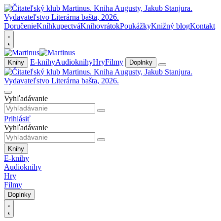
Doručenie
Kníhkupectvá
Knihovrátok
Poukážky
Knižný blog
Kontakt
E-knihy
Audioknihy
Hry
Filmy
Knihy
Doplnky
Vyhľadávanie
Prihlásiť
Vyhľadávanie
Knihy
E-knihy
Audioknihy
Hry
Filmy
Doplnky