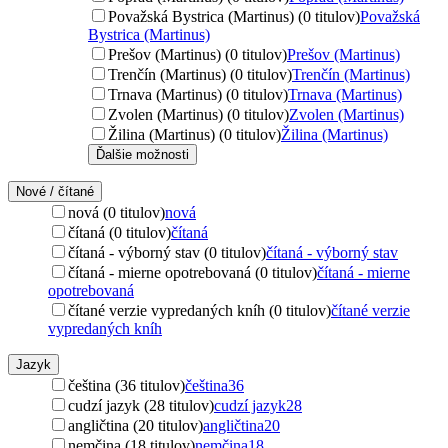
Považská Bystrica (Martinus) (0 titulov)
Považská
Bystrica (Martinus)
Prešov (Martinus) (0 titulov)
Prešov (Martinus)
Trenčín (Martinus) (0 titulov)
Trenčín (Martinus)
Trnava (Martinus) (0 titulov)
Trnava (Martinus)
Zvolen (Martinus) (0 titulov)
Zvolen (Martinus)
Žilina (Martinus) (0 titulov)
Žilina (Martinus)
Ďalšie možnosti
Nové / čítané
nová (0 titulov)
nová
čítaná (0 titulov)
čítaná
čítaná - výborný stav (0 titulov)
čítaná - výborný stav
čítaná - mierne opotrebovaná (0 titulov)
čítaná - mierne
opotrebovaná
čítané verzie vypredaných kníh (0 titulov)
čítané verzie
vypredaných kníh
Jazyk
čeština (36 titulov)
čeština
36
cudzí jazyk (28 titulov)
cudzí jazyk
28
angličtina (20 titulov)
angličtina
20
nemčina (18 titulov)
nemčina
18