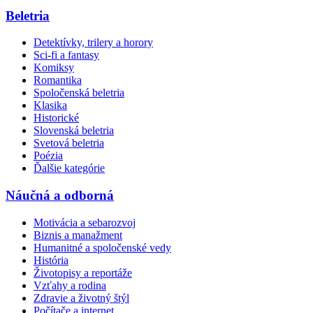
Beletria
Detektívky, trilery a horory
Sci-fi a fantasy
Komiksy
Romantika
Spoločenská beletria
Klasika
Historické
Slovenská beletria
Svetová beletria
Poézia
Ďalšie kategórie
Náučná a odborná
Motivácia a sebarozvoj
Biznis a manažment
Humanitné a spoločenské vedy
História
Životopisy a reportáže
Vzťahy a rodina
Zdravie a životný štýl
Počítače a internet