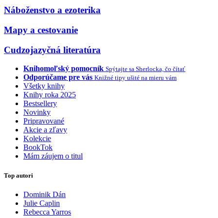
Náboženstvo a ezoterika
Mapy a cestovanie
Cudzojazyčná literatúra
Knihomoľský pomocník
Spýtajte sa Sherlocka, čo čítať
Odporúčame pre vás
Knižné tipy ušité na mieru vám
Všetky knihy
Knihy roka 2025
Bestsellery
Novinky
Pripravované
Akcie a zľavy
Kolekcie
BookTok
Mám záujem o titul
Top autori
Dominik Dán
Julie Caplin
Rebecca Yarros