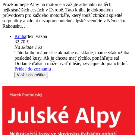
Prozkoumejte Alpy na motorce a zažijte adrenalin na těch
nejkrásnějších cestách v Evropě. Tato kniha je dokonalým
průvodcem pro každého motorkáře, který touží zbrázdit spletité
serpentiny a zdolat nezapomenutelné alpské scenérie v Německu,
Rakousku, ...
Kniha
flexi väzba
32,70 €
Na sklade 1 ks
Túto knihu máme síce aktuálne na sklade, máme však už iba
posledné kusy. Ak ju chcete mať rýchlo, ponáhľajte sa!
Dodanie ďalších môže trvať dlhšie, zvyčajne do piatich dní.
Pridať do zoznamu
Vložiť do košíka