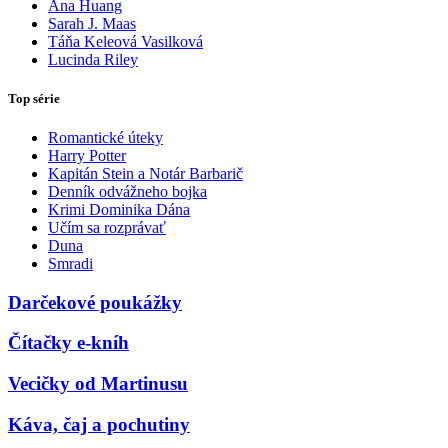
Ana Huang
Sarah J. Maas
Táňa Keleová Vasilková
Lucinda Riley
Top série
Romantické úteky
Harry Potter
Kapitán Stein a Notár Barbarič
Denník odvážneho bojka
Krimi Dominika Dána
Učím sa rozprávať
Duna
Smradi
Darčekové poukážky
Čítačky e-kníh
Vecičky od Martinusu
Káva, čaj a pochutiny