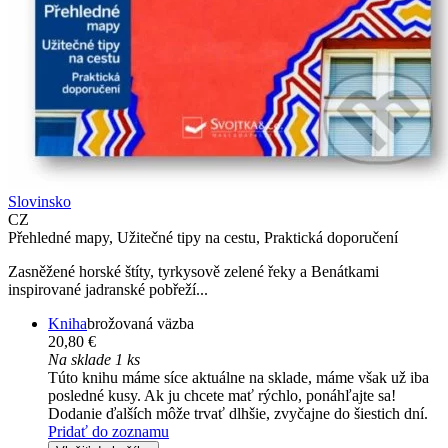
Slovinsko
CZ
Přehledné mapy, Užitečné tipy na cestu, Praktická doporučení
Zasněžené horské štíty, tyrkysově zelené řeky a Benátkami
inspirované jadranské pobřeží...
Kniha
brožovaná väzba
20,80 €
Na sklade 1 ks
Túto knihu máme síce aktuálne na sklade, máme však už iba
posledné kusy. Ak ju chcete mať rýchlo, ponáhľajte sa!
Dodanie ďalších môže trvať dlhšie, zvyčajne do šiestich dní.
Pridať do zoznamu