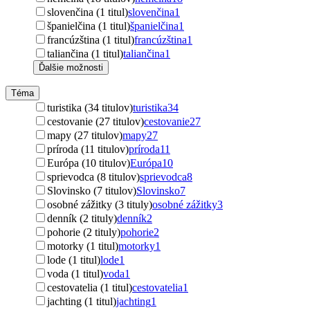
slovenčina (1 titul)
slovenčina
1
španielčina (1 titul)
španielčina
1
francúzština (1 titul)
francúzština
1
taliančina (1 titul)
taliančina
1
Ďalšie možnosti
Téma
turistika (34 titulov)
turistika
34
cestovanie (27 titulov)
cestovanie
27
mapy (27 titulov)
mapy
27
príroda (11 titulov)
príroda
11
Európa (10 titulov)
Európa
10
sprievodca (8 titulov)
sprievodca
8
Slovinsko (7 titulov)
Slovinsko
7
osobné zážitky (3 tituly)
osobné zážitky
3
denník (2 tituly)
denník
2
pohorie (2 tituly)
pohorie
2
motorky (1 titul)
motorky
1
lode (1 titul)
lode
1
voda (1 titul)
voda
1
cestovatelia (1 titul)
cestovatelia
1
jachting (1 titul)
jachting
1