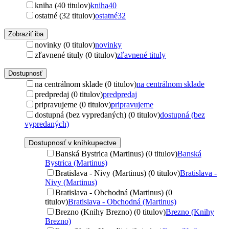
kniha (40 titulov)
kniha
40
ostatné (32 titulov)
ostatné
32
Zobraziť iba
novinky (0 titulov)
novinky
zľavnené tituly (0 titulov)
zľavnené tituly
Dostupnosť
na centrálnom sklade (0 titulov)
na centrálnom sklade
predpredaj (0 titulov)
predpredaj
pripravujeme (0 titulov)
pripravujeme
dostupná (bez vypredaných) (0 titulov)
dostupná (bez
vypredaných)
Dostupnosť v kníhkupectve
Banská Bystrica (Martinus) (0 titulov)
Banská
Bystrica (Martinus)
Bratislava - Nivy (Martinus) (0 titulov)
Bratislava -
Nivy (Martinus)
Bratislava - Obchodná (Martinus) (0
titulov)
Bratislava - Obchodná (Martinus)
Brezno (Knihy Brezno) (0 titulov)
Brezno (Knihy
Brezno)