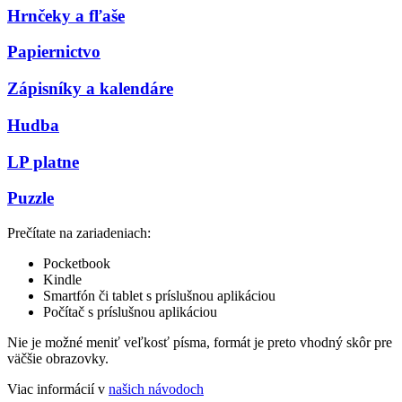
Hrnčeky a fľaše
Papiernictvo
Zápisníky a kalendáre
Hudba
LP platne
Puzzle
Prečítate na zariadeniach:
Pocketbook
Kindle
Smartfón či tablet s príslušnou aplikáciou
Počítač s príslušnou aplikáciou
Nie je možné meniť veľkosť písma, formát je preto vhodný skôr pre
väčšie obrazovky.
Viac informácií v
našich návodoch