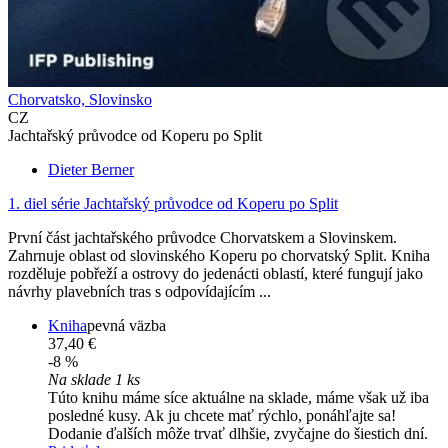
Chorvatsko, Slovinsko
CZ
Jachtařský průvodce od Koperu po Split
Dieter Berner
1. diel série
Jachtařský průvodce od Koperu po Split
První část jachtařského průvodce Chorvatskem a Slovinskem.
Zahrnuje oblast od slovinského Koperu po chorvatský Split. Kniha
rozděluje pobřeží a ostrovy do jedenácti oblastí, které fungují jako
návrhy plavebních tras s odpovídajícím ...
Kniha
pevná väzba
37,40 €
-8 %
Na sklade 1 ks
Túto knihu máme síce aktuálne na sklade, máme však už iba
posledné kusy. Ak ju chcete mať rýchlo, ponáhľajte sa!
Dodanie ďalších môže trvať dlhšie, zvyčajne do šiestich dní.