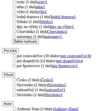
cesty (1 titul)
cesty
1
atlas (1 titul)
atlas
1
výlet (1 titul)
výlet
1
lodná doprava (1 titul)
lodná doprava
1
Srbsko (1 titul)
Srbsko
1
tipy na výlety (1 titul)
tipy na výlety
1
Chorvátsko (1 titul)
Chorvátsko
1
automapy (1 titul)
automapy
1
Ďalšie možnosti
Pre koho
pre cestovateľov (30 titulov)
pre cestovateľov
30
pre dospelých (14 titulov)
pre dospelých
14
pre športovcov (1 titul)
pre športovcov
1
Pôvod
Česko (3 tituly)
Česko
3
Slovensko (2 tituly)
Slovensko
2
zahraničný (1 titul)
zahraničný
1
Slovinsko (1 titul)
Slovinsko
1
Autor
Anthony Ham (3 tituly)
Anthony Ham
3