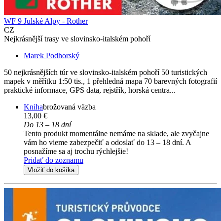
WF 9 Julské Alpy - Rother
CZ
Nejkrásnější trasy ve slovinsko-italském pohoří
Marek Podhorský
50 nejkrásnějších túr ve slovinsko-italském pohoří 50 turistických
mapek v měřítku 1:50 tis., 1 přehledná mapa 70 barevných fotografií
praktické informace, GPS data, rejstřík, horská centra...
Kniha
brožovaná väzba
13,00 €
Do 13 – 18 dní
Tento produkt momentálne nemáme na sklade, ale zvyčajne
vám ho vieme zabezpečiť a odoslať do 13 – 18 dní. A
posnažíme sa aj trochu rýchlejšie!
Pridať do zoznamu
Vložiť do košíka