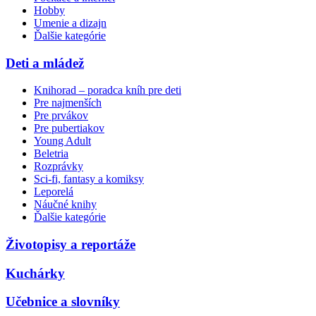
Hobby
Umenie a dizajn
Ďalšie kategórie
Deti a mládež
Knihorad – poradca kníh pre deti
Pre najmenších
Pre prvákov
Pre pubertiakov
Young Adult
Beletria
Rozprávky
Sci-fi, fantasy a komiksy
Leporelá
Náučné knihy
Ďalšie kategórie
Životopisy a reportáže
Kuchárky
Učebnice a slovníky