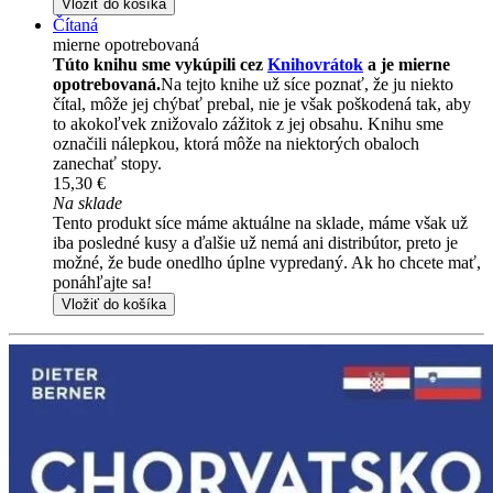
Vložiť do košíka
Čítaná
mierne opotrebovaná
Túto knihu sme vykúpili cez
Knihovrátok
a je mierne
opotrebovaná.
Na tejto knihe už síce poznať, že ju niekto
čítal, môže jej chýbať prebal, nie je však poškodená tak, aby
to akokoľvek znižovalo zážitok z jej obsahu. Knihu sme
označili nálepkou, ktorá môže na niektorých obaloch
zanechať stopy.
15,30 €
Na sklade
Tento produkt síce máme aktuálne na sklade, máme však už
iba posledné kusy a ďalšie už nemá ani distribútor, preto je
možné, že bude onedlho úplne vypredaný. Ak ho chcete mať,
ponáhľajte sa!
Vložiť do košíka