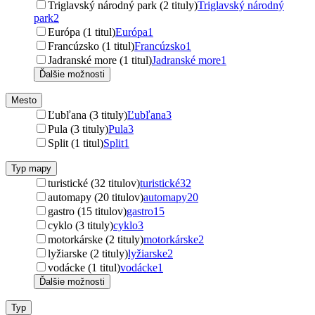
Triglavský národný park (2 tituly)
Triglavský národný
park
2
Európa (1 titul)
Európa
1
Francúzsko (1 titul)
Francúzsko
1
Jadranské more (1 titul)
Jadranské more
1
Ďalšie možnosti
Mesto
Ľubľana (3 tituly)
Ľubľana
3
Pula (3 tituly)
Pula
3
Split (1 titul)
Split
1
Typ mapy
turistické (32 titulov)
turistické
32
automapy (20 titulov)
automapy
20
gastro (15 titulov)
gastro
15
cyklo (3 tituly)
cyklo
3
motorkárske (2 tituly)
motorkárske
2
lyžiarske (2 tituly)
lyžiarske
2
vodácke (1 titul)
vodácke
1
Ďalšie možnosti
Typ