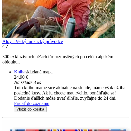
Alpy - Velký turistický průvodce
CZ
300 exkluzivních pěších túr rozmístěných po celém alpském
oblouku..
Kniha
skladaná mapa
24,90 €
Na sklade 3 ks
Túto knihu máme síce aktuálne na sklade, máme však už iba
posledné kusy. Ak ju chcete mať rýchlo, ponáhľajte sa!
Dodanie ďalších môže trvať dlhšie, zvyčajne do 24 dní.
Pridať do zoznamu
Vložiť do košíka