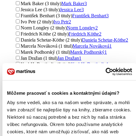
Mark Baker (3 tituly)
Mark Baker
3
Jessica Lee (3 tituly)
Jessica Lee
3
František Benhart (3 tituly)
František Benhart
3
Ivo Petr (2 tituly)
Ivo Petr
2
Norm Longley (2 tituly)
Norm Longley
2
Friedrich Köthe (2 tituly)
Friedrich Köthe
2
Daniela Schetar-Köthe (2 tituly)
Daniela Schetar-Köthe
2
Marcela Nováková (1 titul)
Marcela Nováková
1
Marek Podhorský (1 titul)
Marek Podhorský
1
Jan Dražan (1 titul)
Jan Dražan
1
Karl-H. Beständig (1 titul)
Karl-H. Beständig
1
Izabella Gawin (1 titul)
Izabella Gawin
1
Marco Polo (1 titul)
Marco Polo
1
Alena Vorlíčková (1 titul)
Alena Vorlíčková
1
Lonely Planet (1 titul)
Lonely Planet
1
Môžeme pracovať s cookies a kontaktnými údajmi?
Ondřej Soukup (1 titul)
Ondřej Soukup
1
Viki Grošelj (1 titul)
Viki Grošelj
1
Aby sme vedeli, ako sa na našom webe správate, a mohli
Dieter Berner (1 titul)
Dieter Berner
1
vám zobraziť tie najlepšie tipy na knihy, zbierame cookies.
DK Travel (1 titul)
DK Travel
1
Niektoré sú naozaj potrebné a bez nich by naša stránka
Ďalšie možnosti
vôbec nefungovala. Okrem toho používame analytické
Vydavateľstvo
cookies, ktoré nám umožňujú zisťovať, ako náš web