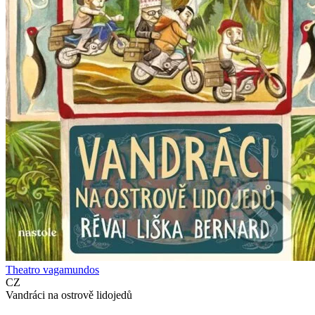
Theatro vagamundos
CZ
Vandráci na ostrově lidojedů