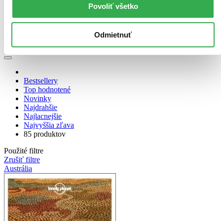
Povoliť všetko
Zúžiť výber
Zoradiť
Odmietnuť
Bestsellery
Top hodnotené
Novinky
Najdrahšie
Najlacnejšie
Najvyššia zľava
85 produktov
Použité filtre
Zrušiť filtre
Austrália