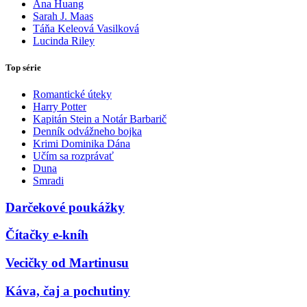
Ana Huang
Sarah J. Maas
Táňa Keleová Vasilková
Lucinda Riley
Top série
Romantické úteky
Harry Potter
Kapitán Stein a Notár Barbarič
Denník odvážneho bojka
Krimi Dominika Dána
Učím sa rozprávať
Duna
Smradi
Darčekové poukážky
Čítačky e-kníh
Vecičky od Martinusu
Káva, čaj a pochutiny