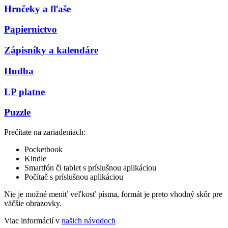
Hrnčeky a fľaše
Papiernictvo
Zápisníky a kalendáre
Hudba
LP platne
Puzzle
Prečítate na zariadeniach:
Pocketbook
Kindle
Smartfón či tablet s príslušnou aplikáciou
Počítač s príslušnou aplikáciou
Nie je možné meniť veľkosť písma, formát je preto vhodný skôr pre
väčšie obrazovky.
Viac informácií v
našich návodoch