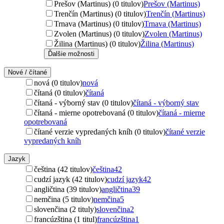
Prešov (Martinus) (0 titulov)
Prešov (Martinus)
Trenčín (Martinus) (0 titulov)
Trenčín (Martinus)
Trnava (Martinus) (0 titulov)
Trnava (Martinus)
Zvolen (Martinus) (0 titulov)
Zvolen (Martinus)
Žilina (Martinus) (0 titulov)
Žilina (Martinus)
Ďalšie možnosti
Nové / čítané
nová (0 titulov)
nová
čítaná (0 titulov)
čítaná
čítaná - výborný stav (0 titulov)
čítaná - výborný stav
čítaná - mierne opotrebovaná (0 titulov)
čítaná - mierne
opotrebovaná
čítané verzie vypredaných kníh (0 titulov)
čítané verzie
vypredaných kníh
Jazyk
čeština (42 titulov)
čeština
42
cudzí jazyk (42 titulov)
cudzí jazyk
42
angličtina (39 titulov)
angličtina
39
nemčina (5 titulov)
nemčina
5
slovenčina (2 tituly)
slovenčina
2
francúzština (1 titul)
francúzština
1