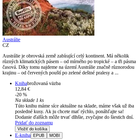
Austrálie
CZ
Austrálie je obrovská země zabírající celý kontinent. Má několik
různých klimatických pásem – od mírného po tropické – a tři pásma
časová. Díky tomu najdeme na území Austrálie značně různorodou
krajinu – od červených pouští po zelené deštné pralesy a ...
Kniha
brožovaná väzba
12,84 €
-20 %
Na sklade 1 ks
Túto knihu máme síce aktuálne na sklade, máme však už iba
posledné kusy. Ak ju chcete mať rýchlo, ponáhľajte sa!
Dodanie ďalších môže trvať dlhšie, zvyčajne do šiestich dní.
Pridať do zoznamu
Vložiť do košíka
E-kniha
EPUB
MOBI