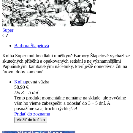
Super
CZ
Barbora Šlapetová
Kniha Super multimediální umělkyně Barbory Šlapetové vychází ze
skutečných příběhů a opakovaných setkání s nejvýznamnějšími
Papuánskými kanibalskými náčelníky, kteří ještě donedávna žili na
úrovni doby kamenné ...
Kniha
pevná väzba
58,90 €
Do 3 – 5 dní
Tento produkt momentálne nemáme na sklade, ale zvyčajne
vám ho vieme zabezpečiť a odoslať do 3 – 5 dní. A
posnažíme sa aj trochu rýchlejšie!
Pridať do zoznamu
Vložiť do košíka