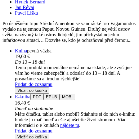
Hynek Bernard
Jan Révai
Pavel Liška
Po úspěšném tripu Střední Amerikou se vandrácké trio Vagamundos
vydalo na tajemnou Papuu Novou Guineu. Druhý největší ostrov
světa, nazývaný také ostrov lidojedů, jim přichystal nejednu
infarktovou situaci… Dozvíte se, kdo je ochraňoval před černou...
Kniha
pevná väzba
19,60 €
Do 13 – 18 dní
Tento produkt momentálne nemáme na sklade, ale zvyčajne
vám ho vieme zabezpečiť a odoslať do 13 – 18 dní. A
posnažíme sa aj trochu rýchlejšie!
Pridať do zoznamu
Vložiť do košíka
E-kniha
PDF
EPUB
MOBI
16,40 €
Ihneď na stiahnutie
Máte čítačku, tablet alebo mobil? Stiahnite si do nich e-knihu:
budete ju mať hneď a ešte aj ušetríte život stromom. Viac
informácii o e-knihách
nájdete tu
.
Pridať do zoznamu
Vložiť do košíka