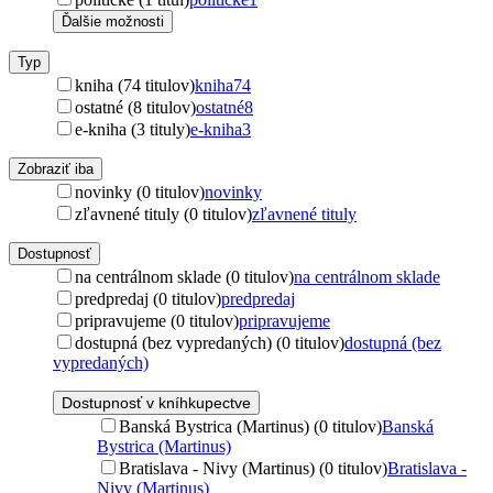
Ďalšie možnosti
Typ
kniha (74 titulov)
kniha
74
ostatné (8 titulov)
ostatné
8
e-kniha (3 tituly)
e-kniha
3
Zobraziť iba
novinky (0 titulov)
novinky
zľavnené tituly (0 titulov)
zľavnené tituly
Dostupnosť
na centrálnom sklade (0 titulov)
na centrálnom sklade
predpredaj (0 titulov)
predpredaj
pripravujeme (0 titulov)
pripravujeme
dostupná (bez vypredaných) (0 titulov)
dostupná (bez
vypredaných)
Dostupnosť v kníhkupectve
Banská Bystrica (Martinus) (0 titulov)
Banská
Bystrica (Martinus)
Bratislava - Nivy (Martinus) (0 titulov)
Bratislava -
Nivy (Martinus)