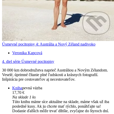
Úsmevné pocitopisy 4: Austrália a Nový Zéland nadivoko
Veronika Kapcová
4. diel série
Úsmevné pocitopisy
30 000 km dobrodružstva naprieč Austráliou a Novým Zélandom.
Veselé, úprimné čítanie plné ľudskosti a krásnych fotografií.
Inšpirácia pre cestovateľov aj necestovateľov.
Kniha
pevná väzba
17,70 €
Na sklade 1 ks
Túto knihu máme síce aktuálne na sklade, máme však už iba
posledné kusy. Ak ju chcete mať rýchlo, ponáhľajte sa!
Dodanie ďalších môže trvať dlhšie, zvyčajne do štyroch dní.