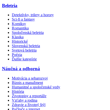
Beletria
Detektívky, trilery a horory
Sci-fi a fantasy
Komiksy
Romantika
Spoločenská beletria
Klasika
Historické
Slovenská beletria
Svetová beletria
Poézia
Ďalšie kategórie
Náučná a odborná
Motivácia a sebarozvoj
Biznis a manažment
Humanitné a spoločenské vedy
História
Životopisy a reportáže
Vzťahy a rodina
Zdravie a životný štýl
Počítače a internet