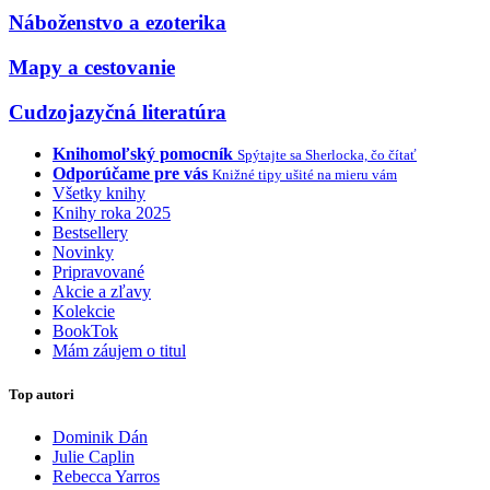
Náboženstvo a ezoterika
Mapy a cestovanie
Cudzojazyčná literatúra
Knihomoľský pomocník
Spýtajte sa Sherlocka, čo čítať
Odporúčame pre vás
Knižné tipy ušité na mieru vám
Všetky knihy
Knihy roka 2025
Bestsellery
Novinky
Pripravované
Akcie a zľavy
Kolekcie
BookTok
Mám záujem o titul
Top autori
Dominik Dán
Julie Caplin
Rebecca Yarros