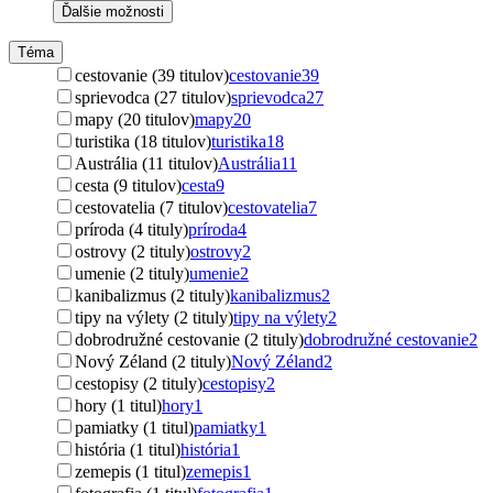
Ďalšie možnosti
Téma
cestovanie (39 titulov)
cestovanie
39
sprievodca (27 titulov)
sprievodca
27
mapy (20 titulov)
mapy
20
turistika (18 titulov)
turistika
18
Austrália (11 titulov)
Austrália
11
cesta (9 titulov)
cesta
9
cestovatelia (7 titulov)
cestovatelia
7
príroda (4 tituly)
príroda
4
ostrovy (2 tituly)
ostrovy
2
umenie (2 tituly)
umenie
2
kanibalizmus (2 tituly)
kanibalizmus
2
tipy na výlety (2 tituly)
tipy na výlety
2
dobrodružné cestovanie (2 tituly)
dobrodružné cestovanie
2
Nový Zéland (2 tituly)
Nový Zéland
2
cestopisy (2 tituly)
cestopisy
2
hory (1 titul)
hory
1
pamiatky (1 titul)
pamiatky
1
história (1 titul)
história
1
zemepis (1 titul)
zemepis
1