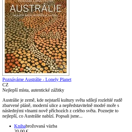
Poznáváme Austrálie - Lonely Planet
CZ
Nejlepší místa, autentické zážitky
Austrálie je země, kde nejstarší kultury světa sdílejí rozlehlé rudě
zbarvené pláně, moderní ulice a nepředstavitelně modré moře s
následnými vlnami nově příchozích z celého světa. Poznejte to
nejlepší, co Austrálie nabízí. Popsali jsme...
Kniha
brožovaná väzba
20,00 €