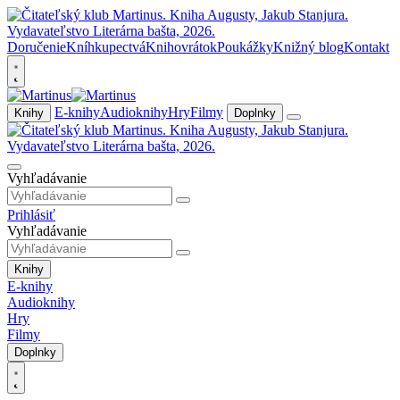
Doručenie
Kníhkupectvá
Knihovrátok
Poukážky
Knižný blog
Kontakt
E-knihy
Audioknihy
Hry
Filmy
Knihy
Doplnky
Vyhľadávanie
Prihlásiť
Vyhľadávanie
Knihy
E-knihy
Audioknihy
Hry
Filmy
Doplnky