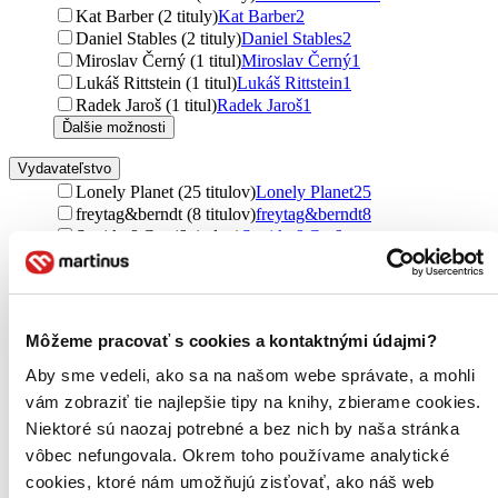
Kat Barber (2 tituly)
Kat Barber
2
Daniel Stables (2 tituly)
Daniel Stables
2
Miroslav Černý (1 titul)
Miroslav Černý
1
Lukáš Rittstein (1 titul)
Lukáš Rittstein
1
Radek Jaroš (1 titul)
Radek Jaroš
1
Ďalšie možnosti
Vydavateľstvo
Lonely Planet (25 titulov)
Lonely Planet
25
freytag&berndt (8 titulov)
freytag&berndt
8
Svojtka&Co. (6 titulov)
Svojtka&Co.
6
Jota (5 titulov)
Jota
5
Dorling Kindersley (5 titulov)
Dorling Kindersley
5
Radioservis (4 tituly)
Radioservis
4
Lingea (4 tituly)
Lingea
4
Môžeme pracovať s cookies a kontaktnými údajmi?
Slovart (3 tituly)
Slovart
3
Ottovo nakladatelství (3 tituly)
Ottovo nakladatelství
3
Aby sme vedeli, ako sa na našom webe správate, a mohli
Mladá fronta (2 tituly)
Mladá fronta
2
vám zobraziť tie najlepšie tipy na knihy, zbierame cookies.
Rebo (2 tituly)
Rebo
2
Niektoré sú naozaj potrebné a bez nich by naša stránka
Elist (2 tituly)
Elist
2
vôbec nefungovala. Okrem toho používame analytické
Kant (2 tituly)
Kant
2
Marco Polo (2 tituly)
Marco Polo
2
cookies, ktoré nám umožňujú zisťovať, ako náš web