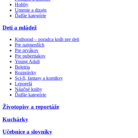
Hobby
Umenie a dizajn
Ďalšie kategórie
Deti a mládež
Knihorad – poradca kníh pre deti
Pre najmenších
Pre prvákov
Pre pubertiakov
Young Adult
Beletria
Rozprávky
Sci-fi, fantasy a komiksy
Leporelá
Náučné knihy
Ďalšie kategórie
Životopisy a reportáže
Kuchárky
Učebnice a slovníky