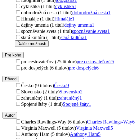
fotografia (1 titul)
fotografia
1
cyklistika (1 titul)
cyklistika
1
dobrodružná cesta (1 titul)
dobrodružná cesta
1
Himaláje (1 titul)
Himaláje
1
dejiny umenia (1 titul)
dejiny umenia
1
spoznávanie sveta (1 titul)
spoznávanie sveta
1
stará kultúra (1 titul)
stará kultúra
1
Ďalšie možnosti
Pre koho
pre cestovateľov (25 titulov)
pre cestovateľov
25
pre dospelých (6 titulov)
pre dospelých
6
Pôvod
Česko (9 titulov)
Česko
9
Slovensko (2 tituly)
Slovensko
2
zahraničný (1 titul)
zahraničný
1
Spojené štáty (1 titul)
Spojené štáty
1
Autor
Charles Rawlings-Way (6 titulov)
Charles Rawlings-Way
6
Virginia Maxwell (5 titulov)
Virginia Maxwell
5
Anthony Ham (5 titulov)
Anthony Ham
5