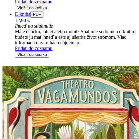
Pridať do zoznamu
Vložiť do košíka
E-kniha
PDF
12,90 €
Ihneď na stiahnutie
Máte čítačku, tablet alebo mobil? Stiahnite si do nich e-knihu:
budete ju mať hneď a ešte aj ušetríte život stromom. Viac
informácii o e-knihách
nájdete tu
.
Pridať do zoznamu
Vložiť do košíka