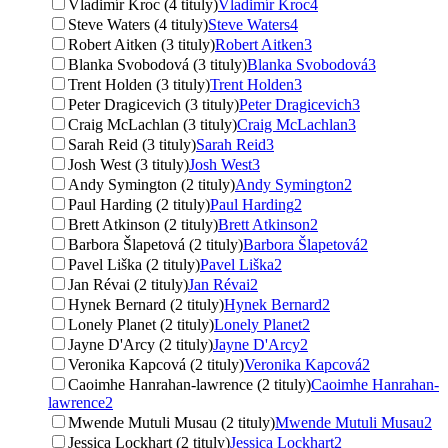
Vladimír Kroc (4 tituly)
Vladimír Kroc
4
Steve Waters (4 tituly)
Steve Waters
4
Robert Aitken (3 tituly)
Robert Aitken
3
Blanka Svobodová (3 tituly)
Blanka Svobodová
3
Trent Holden (3 tituly)
Trent Holden
3
Peter Dragicevich (3 tituly)
Peter Dragicevich
3
Craig McLachlan (3 tituly)
Craig McLachlan
3
Sarah Reid (3 tituly)
Sarah Reid
3
Josh West (3 tituly)
Josh West
3
Andy Symington (2 tituly)
Andy Symington
2
Paul Harding (2 tituly)
Paul Harding
2
Brett Atkinson (2 tituly)
Brett Atkinson
2
Barbora Šlapetová (2 tituly)
Barbora Šlapetová
2
Pavel Liška (2 tituly)
Pavel Liška
2
Jan Révai (2 tituly)
Jan Révai
2
Hynek Bernard (2 tituly)
Hynek Bernard
2
Lonely Planet (2 tituly)
Lonely Planet
2
Jayne D'Arcy (2 tituly)
Jayne D'Arcy
2
Veronika Kapcová (2 tituly)
Veronika Kapcová
2
Caoimhe Hanrahan-lawrence (2 tituly)
Caoimhe Hanrahan-
lawrence
2
Mwende Mutuli Musau (2 tituly)
Mwende Mutuli Musau
2
Jessica Lockhart (2 tituly)
Jessica Lockhart
2