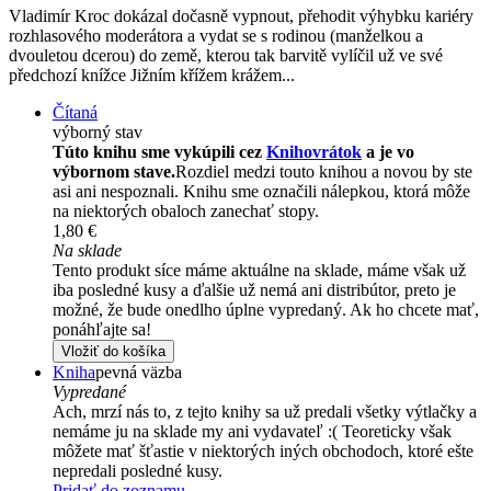
Vladimír Kroc dokázal dočasně vypnout, přehodit výhybku kariéry
rozhlasového moderátora a vydat se s rodinou (manželkou a
dvouletou dcerou) do země, kterou tak barvitě vylíčil už ve své
předchozí knížce Jižním křížem krážem...
Čítaná
výborný stav
Túto knihu sme vykúpili cez
Knihovrátok
a je vo
výbornom stave.
Rozdiel medzi touto knihou a novou by ste
asi ani nespoznali. Knihu sme označili nálepkou, ktorá môže
na niektorých obaloch zanechať stopy.
1,80 €
Na sklade
Tento produkt síce máme aktuálne na sklade, máme však už
iba posledné kusy a ďalšie už nemá ani distribútor, preto je
možné, že bude onedlho úplne vypredaný. Ak ho chcete mať,
ponáhľajte sa!
Vložiť do košíka
Kniha
pevná väzba
Vypredané
Ach, mrzí nás to, z tejto knihy sa už predali všetky výtlačky a
nemáme ju na sklade my ani vydavateľ :( Teoreticky však
môžete mať šťastie v niektorých iných obchodoch, ktoré ešte
nepredali posledné kusy.
Pridať do zoznamu