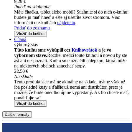
9,29 €
Ihneď na stiahnutie
Máte čítačku, tablet alebo mobil? Stiahnite si do nich e-knihu:
budete ju mať hneď a ešte aj ušetríte život stromom. Viac
informácii o e-knihách
nájdete tu
.
Pridať do zoznamu
Vložiť do košíka
Čítaná
výborný stav
Túto knihu sme vykúpili cez
Knihovrátok
a je vo
výbornom stave.
Rozdiel medzi touto knihou a novou by ste
asi ani nespoznali. Knihu sme označili nálepkou, ktorá môže
na niektorých obaloch zanechať stopy.
22,50 €
Na sklade
Tento produkt síce máme aktuálne na sklade, máme však už
iba posledné kusy a ďalšie už nemá ani distribútor, preto je
možné, že bude onedlho úplne vypredaný. Ak ho chcete mať,
ponáhľajte sa!
Vložiť do košíka
Ďalšie formáty