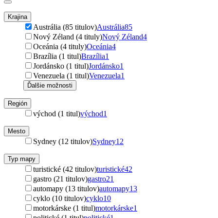
Krajina
Austrália (85 titulov)
Austrália
85
Nový Zéland (4 tituly)
Nový Zéland
4
Oceánia (4 tituly)
Oceánia
4
Brazília (1 titul)
Brazília
1
Jordánsko (1 titul)
Jordánsko
1
Venezuela (1 titul)
Venezuela
1
Ďalšie možnosti
Región
východ (1 titul)
východ
1
Mesto
Sydney (12 titulov)
Sydney
12
Typ mapy
turistické (42 titulov)
turistické
42
gastro (21 titulov)
gastro
21
automapy (13 titulov)
automapy
13
cyklo (10 titulov)
cyklo
10
motorkárske (1 titul)
motorkárske
1
politické (1 titul)
politické
1