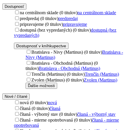
Dostupnosť
na centrálnom sklade (0 titulov)
na centrálnom sklade
predpredaj (0 titulov)
predpredaj
pripravujeme (0 titulov)
pripravujeme
dostupná (bez vypredaných) (0 titulov)
dostupná (bez
vypredaných)
Dostupnosť v kníhkupectve
Bratislava - Nivy (Martinus) (0 titulov)
Bratislava -
Nivy (Martinus)
Bratislava - Obchodná (Martinus) (0
titulov)
Bratislava - Obchodná (Martinus)
Trenčín (Martinus) (0 titulov)
Trenčín (Martinus)
Zvolen (Martinus) (0 titulov)
Zvolen (Martinus)
Ďalšie možnosti
Nové / čítané
nová (0 titulov)
nová
čítaná (0 titulov)
čítaná
čítaná - výborný stav (0 titulov)
čítaná - výborný stav
čítaná - mierne opotrebovaná (0 titulov)
čítaná - mierne
opotrebovaná