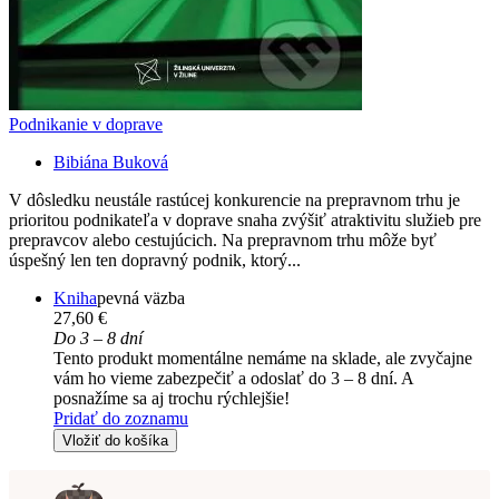
Podnikanie v doprave
Bibiána Buková
V dôsledku neustále rastúcej konkurencie na prepravnom trhu je
prioritou podnikateľa v doprave snaha zvýšiť atraktivitu služieb pre
prepravcov alebo cestujúcich. Na prepravnom trhu môže byť
úspešný len ten dopravný podnik, ktorý...
Kniha
pevná väzba
27,60 €
Do 3 – 8 dní
Tento produkt momentálne nemáme na sklade, ale zvyčajne
vám ho vieme zabezpečiť a odoslať do 3 – 8 dní. A
posnažíme sa aj trochu rýchlejšie!
Pridať do zoznamu
Vložiť do košíka