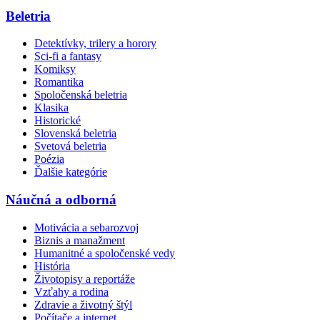
Beletria
Detektívky, trilery a horory
Sci-fi a fantasy
Komiksy
Romantika
Spoločenská beletria
Klasika
Historické
Slovenská beletria
Svetová beletria
Poézia
Ďalšie kategórie
Náučná a odborná
Motivácia a sebarozvoj
Biznis a manažment
Humanitné a spoločenské vedy
História
Životopisy a reportáže
Vzťahy a rodina
Zdravie a životný štýl
Počítače a internet