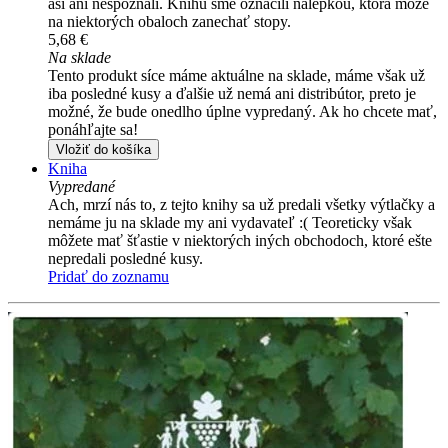
asi ani nespoznali. Knihu sme označili nálepkou, ktorá môže
na niektorých obaloch zanechať stopy.
5,68 €
Na sklade
Tento produkt síce máme aktuálne na sklade, máme však už
iba posledné kusy a ďalšie už nemá ani distribútor, preto je
možné, že bude onedlho úplne vypredaný. Ak ho chcete mať,
ponáhľajte sa!
Vložiť do košíka
Kniha
Vypredané
Ach, mrzí nás to, z tejto knihy sa už predali všetky výtlačky a
nemáme ju na sklade my ani vydavateľ :( Teoreticky však
môžete mať šťastie v niektorých iných obchodoch, ktoré ešte
nepredali posledné kusy.
Pridať do zoznamu