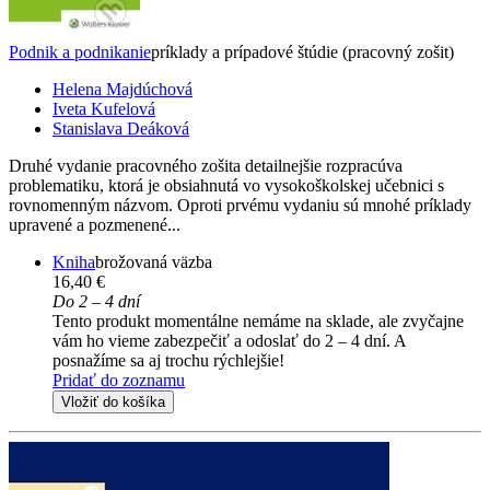
Podnik a podnikanie
príklady a prípadové štúdie (pracovný zošit)
Helena Majdúchová
Iveta Kufelová
Stanislava Deáková
Druhé vydanie pracovného zošita detailnejšie rozpracúva
problematiku, ktorá je obsiahnutá vo vysokoškolskej učebnici s
rovnomenným názvom. Oproti prvému vydaniu sú mnohé príklady
upravené a pozmenené...
Kniha
brožovaná väzba
16,40 €
Do 2 – 4 dní
Tento produkt momentálne nemáme na sklade, ale zvyčajne
vám ho vieme zabezpečiť a odoslať do 2 – 4 dní. A
posnažíme sa aj trochu rýchlejšie!
Pridať do zoznamu
Vložiť do košíka