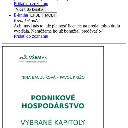
Pridať do zoznamu
Vložiť do košíka
E-kniha
EPUB
MOBI
Predaj skončil
Ach, mrzí nás to, ale platnosť licencie na predaj tohto titulu
vypršala. Nemôžeme ho už bohužiaľ predávať :-(
Pridať do zoznamu