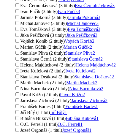
Eva Černohlávková (3 tituly)
Eva Černohlávková
3
Ivan Fučík (3 tituly)
Ivan Fučík
3
Jarmila Pokorná (3 tituly)
Jarmila Pokorná
3
Michal Janovec (3 tituly)
Michal Janovec
3
Eva Tomášková (3 tituly)
Eva Tomášková
3
Jitka Pešičková (3 tituly)
Jitka Pešičková
3
Vojtěch Koráb (2 tituly)
Vojtěch Koráb
2
Marian Gúčik (2 tituly)
Marian Gúčik
2
Stanislav Plíva (2 tituly)
Stanislav Plíva
2
Stanislava Černá (2 tituly)
Stanislava Černá
2
Helena Majdúchová (2 tituly)
Helena Majdúchová
2
Iveta Kufelová (2 tituly)
Iveta Kufelová
2
Stanislava Deáková (2 tituly)
Stanislava Deáková
2
Martin Machek (2 tituly)
Martin Machek
2
Nina Baculíková (2 tituly)
Nina Baculíková
2
Pavol Križo (2 tituly)
Pavol Križo
2
Jaroslava Zichová (2 tituly)
Jaroslava Zichová
2
František Bartes (1 titul)
František Bartes
1
Jiří Bílý (1 titul)
Jiří Bílý
1
Bibiána Buková (1 titul)
Bibiána Buková
1
O.C. Ferrell (1 titul)
O.C. Ferrell
1
Jozef Orgonáš (1 titul)
Jozef Orgonáš
1