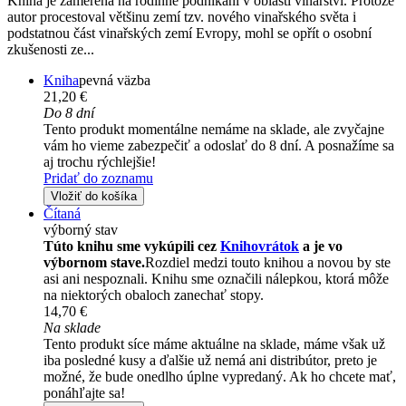
Kniha je zaměřena na rodinné podnikání v oblasti vinařství. Protože
autor procestoval většinu zemí tzv. nového vinařského světa i
podstatnou část vinařských zemí Evropy, mohl se opřít o osobní
zkušenosti ze...
Kniha
pevná väzba
21,20 €
Do 8 dní
Tento produkt momentálne nemáme na sklade, ale zvyčajne
vám ho vieme zabezpečiť a odoslať do 8 dní. A posnažíme sa
aj trochu rýchlejšie!
Pridať do zoznamu
Vložiť do košíka
Čítaná
výborný stav
Túto knihu sme vykúpili cez
Knihovrátok
a je vo
výbornom stave.
Rozdiel medzi touto knihou a novou by ste
asi ani nespoznali. Knihu sme označili nálepkou, ktorá môže
na niektorých obaloch zanechať stopy.
14,70 €
Na sklade
Tento produkt síce máme aktuálne na sklade, máme však už
iba posledné kusy a ďalšie už nemá ani distribútor, preto je
možné, že bude onedlho úplne vypredaný. Ak ho chcete mať,
ponáhľajte sa!