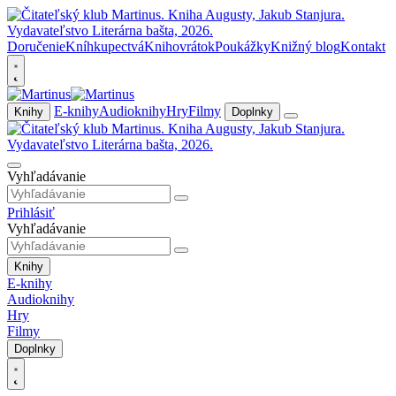
Doručenie
Kníhkupectvá
Knihovrátok
Poukážky
Knižný blog
Kontakt
E-knihy
Audioknihy
Hry
Filmy
Knihy
Doplnky
Vyhľadávanie
Prihlásiť
Vyhľadávanie
Knihy
E-knihy
Audioknihy
Hry
Filmy
Doplnky