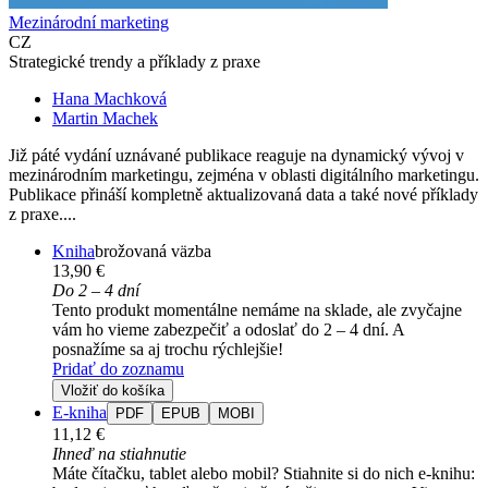
Mezinárodní marketing
CZ
Strategické trendy a příklady z praxe
Hana Machková
Martin Machek
Již páté vydání uznávané publikace reaguje na dynamický vývoj v
mezinárodním marketingu, zejména v oblasti digitálního marketingu.
Publikace přináší kompletně aktualizovaná data a také nové příklady
z praxe....
Kniha
brožovaná väzba
13,90 €
Do 2 – 4 dní
Tento produkt momentálne nemáme na sklade, ale zvyčajne
vám ho vieme zabezpečiť a odoslať do 2 – 4 dní. A
posnažíme sa aj trochu rýchlejšie!
Pridať do zoznamu
Vložiť do košíka
E-kniha
PDF
EPUB
MOBI
11,12 €
Ihneď na stiahnutie
Máte čítačku, tablet alebo mobil? Stiahnite si do nich e-knihu: