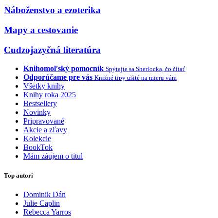
Náboženstvo a ezoterika
Mapy a cestovanie
Cudzojazyčná literatúra
Knihomoľský pomocník
Spýtajte sa Sherlocka, čo čítať
Odporúčame pre vás
Knižné tipy ušité na mieru vám
Všetky knihy
Knihy roka 2025
Bestsellery
Novinky
Pripravované
Akcie a zľavy
Kolekcie
BookTok
Mám záujem o titul
Top autori
Dominik Dán
Julie Caplin
Rebecca Yarros