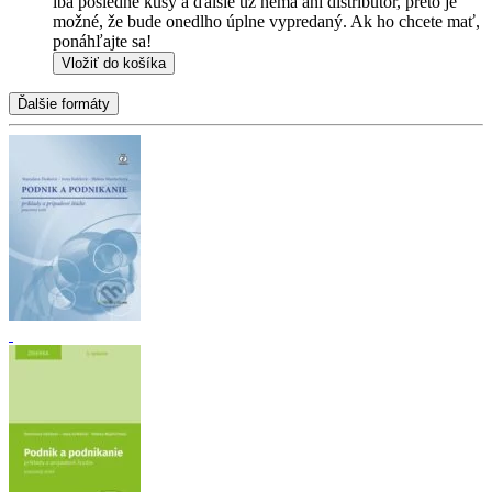
iba posledné kusy a ďalšie už nemá ani distribútor, preto je
možné, že bude onedlho úplne vypredaný. Ak ho chcete mať,
ponáhľajte sa!
Vložiť do košíka
Ďalšie formáty