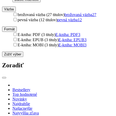
Väzba
brožovaná väzba (27 titulov)
brožovaná väzba
27
pevná väzba (12 titulov)
pevná väzba
12
Formát
E-kniha: PDF (3 tituly)
E-kniha: PDF
3
E-kniha: EPUB (3 tituly)
E-kniha: EPUB
3
E-kniha: MOBI (3 tituly)
E-kniha: MOBI
3
Zúžiť výber
Zoradiť
Bestsellery
Top hodnotené
Novinky
Najdrahšie
Najlacnejšie
Najvyššia zľava