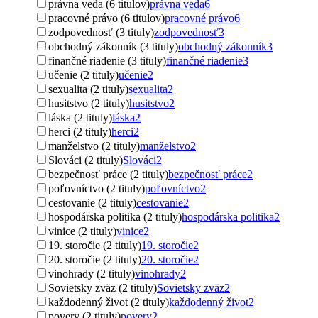
právna veda (6 titulov)
právna veda
6
pracovné právo (6 titulov)
pracovné právo
6
zodpovednosť (3 tituly)
zodpovednosť
3
obchodný zákonník (3 tituly)
obchodný zákonník
3
finančné riadenie (3 tituly)
finančné riadenie
3
učenie (2 tituly)
učenie
2
sexualita (2 tituly)
sexualita
2
husitstvo (2 tituly)
husitstvo
2
láska (2 tituly)
láska
2
herci (2 tituly)
herci
2
manželstvo (2 tituly)
manželstvo
2
Slováci (2 tituly)
Slováci
2
bezpečnosť práce (2 tituly)
bezpečnosť práce
2
poľovníctvo (2 tituly)
poľovníctvo
2
cestovanie (2 tituly)
cestovanie
2
hospodárska politika (2 tituly)
hospodárska politika
2
vinice (2 tituly)
vinice
2
19. storočie (2 tituly)
19. storočie
2
20. storočie (2 tituly)
20. storočie
2
vinohrady (2 tituly)
vinohrady
2
Sovietsky zväz (2 tituly)
Sovietsky zväz
2
každodenný život (2 tituly)
každodenný život
2
povery (2 tituly)
povery
2