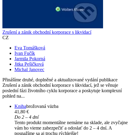
Zrušení a zánik obchodní korporace s likvidací
CZ
Eva Tomášková
Ivan Fučík
Jarmila Pokorná
Jitka Pešičková
Michal Janovec
Přinášíme druhé, doplněné a aktualizované vydání publikace
Zrušení a zánik obchodní korporace s likvidací, jež se věnuje
poslední fázi životního cyklu korporace a poskytuje komplexní
pohled na...
Kniha
brožovaná väzba
41,80 €
Do 2 – 4 dní
Tento produkt momentálne nemáme na sklade, ale zvyčajne
vám ho vieme zabezpečiť a odoslať do 2 – 4 dní. A
posnažíme sa aj trochu rýchlejšie!