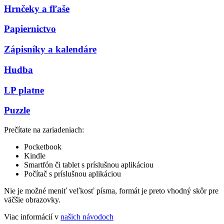
Hrnčeky a fľaše
Papiernictvo
Zápisníky a kalendáre
Hudba
LP platne
Puzzle
Prečítate na zariadeniach:
Pocketbook
Kindle
Smartfón či tablet s príslušnou aplikáciou
Počítač s príslušnou aplikáciou
Nie je možné meniť veľkosť písma, formát je preto vhodný skôr pre
väčšie obrazovky.
Viac informácií v
našich návodoch