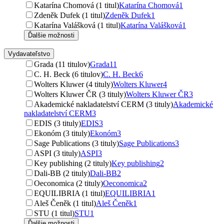
Katarína Chomová (1 titul)
Katarína Chomová
1
Zdeněk Dufek (1 titul)
Zdeněk Dufek
1
Katarína Valášková (1 titul)
Katarína Valášková
1
Ďalšie možnosti
Vydavateľstvo
Grada (11 titulov)
Grada
11
C. H. Beck (6 titulov)
C. H. Beck
6
Wolters Kluwer (4 tituly)
Wolters Kluwer
4
Wolters Kluwer ČR (3 tituly)
Wolters Kluwer ČR
3
Akademické nakladatelství CERM (3 tituly)
Akademické
nakladatelství CERM
3
EDIS (3 tituly)
EDIS
3
Ekonóm (3 tituly)
Ekonóm
3
Sage Publications (3 tituly)
Sage Publications
3
ASPI (3 tituly)
ASPI
3
Key publishing (2 tituly)
Key publishing
2
Dali-BB (2 tituly)
Dali-BB
2
Oeconomica (2 tituly)
Oeconomica
2
EQUILIBRIA (1 titul)
EQUILIBRIA
1
Aleš Čeněk (1 titul)
Aleš Čeněk
1
STU (1 titul)
STU
1
Ďalšie možnosti