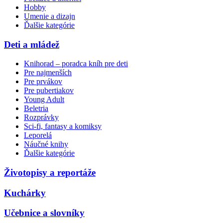
Hobby
Umenie a dizajn
Ďalšie kategórie
Deti a mládež
Knihorad – poradca kníh pre deti
Pre najmenších
Pre prvákov
Pre pubertiakov
Young Adult
Beletria
Rozprávky
Sci-fi, fantasy a komiksy
Leporelá
Náučné knihy
Ďalšie kategórie
Životopisy a reportáže
Kuchárky
Učebnice a slovníky