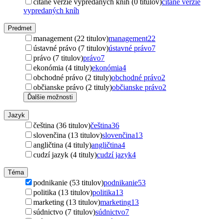
čítané verzie vypredaných kníh (0 titulov)
čítané verzie
vypredaných kníh
Predmet
management (22 titulov)
management
22
ústavné právo (7 titulov)
ústavné právo
7
právo (7 titulov)
právo
7
ekonómia (4 tituly)
ekonómia
4
obchodné právo (2 tituly)
obchodné právo
2
občianske právo (2 tituly)
občianske právo
2
Ďalšie možnosti
Jazyk
čeština (36 titulov)
čeština
36
slovenčina (13 titulov)
slovenčina
13
angličtina (4 tituly)
angličtina
4
cudzí jazyk (4 tituly)
cudzí jazyk
4
Téma
podnikanie (53 titulov)
podnikanie
53
politika (13 titulov)
politika
13
marketing (13 titulov)
marketing
13
súdnictvo (7 titulov)
súdnictvo
7