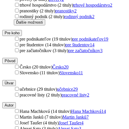
trhové hospodárstvo (2 tituly)
trhové hospodárstvo
2
pranostiky (2 tituly)
pranostiky
2
rodinný podnik (2 tituly)
rodinný podnik
2
Ďalšie možnosti
Pre koho
pre podnikateľov (19 titulov)
pre podnikateľov
19
pre študentov (14 titulov)
pre študentov
14
pre začiatočníkov (3 tituly)
pre začiatočníkov
3
Pôvod
Česko (20 titulov)
Česko
20
Slovensko (11 titulov)
Slovensko
11
Útvar
učebnice (29 titulov)
učebnice
29
pracovné listy (2 tituly)
pracovné listy
2
Autor
Hana Machková (14 titulov)
Hana Machková
14
Martin Janků (7 titulov)
Martin Janků
7
Josef Taušer (4 tituly)
Josef Taušer
4
Alexej Sato (3 tituly)
Alexej Sato
3