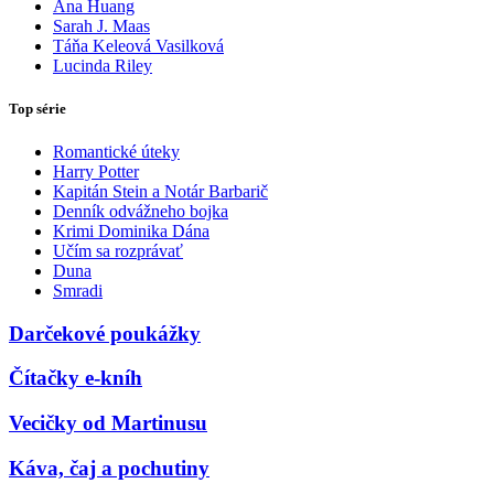
Ana Huang
Sarah J. Maas
Táňa Keleová Vasilková
Lucinda Riley
Top série
Romantické úteky
Harry Potter
Kapitán Stein a Notár Barbarič
Denník odvážneho bojka
Krimi Dominika Dána
Učím sa rozprávať
Duna
Smradi
Darčekové poukážky
Čítačky e-kníh
Vecičky od Martinusu
Káva, čaj a pochutiny