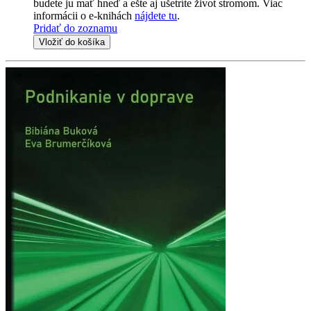
budete ju mať hneď a ešte aj ušetríte život stromom. Viac
informácii o e-knihách
nájdete tu
.
Pridať do zoznamu
Vložiť do košíka