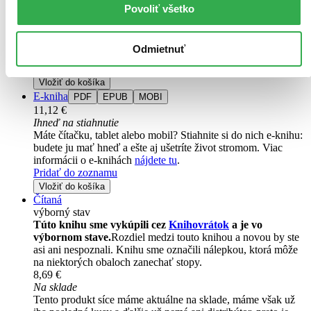
13,10 €
Povoliť všetko
Do 11 – 16 dní
Tento produkt momentálne nemáme na sklade, ale zvyčajne
vám ho vieme zabezpečiť a odoslať do 11 – 16 dní. A
Odmietnuť
posnažíme sa aj trochu rýchlejšie!
Pridať do zoznamu
Vložiť do košíka
E-kniha
PDF
EPUB
MOBI
11,12 €
Ihneď na stiahnutie
Máte čítačku, tablet alebo mobil? Stiahnite si do nich e-knihu:
budete ju mať hneď a ešte aj ušetríte život stromom. Viac
informácii o e-knihách
nájdete tu
.
Pridať do zoznamu
Vložiť do košíka
Čítaná
výborný stav
Túto knihu sme vykúpili cez
Knihovrátok
a je vo
výbornom stave.
Rozdiel medzi touto knihou a novou by ste
asi ani nespoznali. Knihu sme označili nálepkou, ktorá môže
na niektorých obaloch zanechať stopy.
8,69 €
Na sklade
Tento produkt síce máme aktuálne na sklade, máme však už