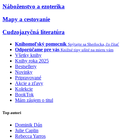
Náboženstvo a ezoterika
Mapy a cestovanie
Cudzojazyčná literatúra
Knihomoľský pomocník
Spýtajte sa Sherlocka, čo čítať
Odporúčame pre vás
Knižné tipy ušité na mieru vám
Všetky knihy
Knihy roka 2025
Bestsellery
Novinky
Pripravované
Akcie a zľavy
Kolekcie
BookTok
Mám záujem o titul
Top autori
Dominik Dán
Julie Caplin
Rebecca Yarros