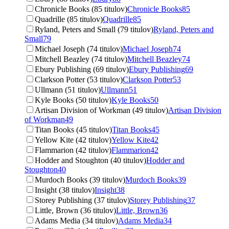
Chronicle Books (85 titulov)
Chronicle Books
85
Quadrille (85 titulov)
Quadrille
85
Ryland, Peters and Small (79 titulov)
Ryland, Peters and
Small
79
Michael Joseph (74 titulov)
Michael Joseph
74
Mitchell Beazley (74 titulov)
Mitchell Beazley
74
Ebury Publishing (69 titulov)
Ebury Publishing
69
Clarkson Potter (53 titulov)
Clarkson Potter
53
Ullmann (51 titulov)
Ullmann
51
Kyle Books (50 titulov)
Kyle Books
50
Artisan Division of Workman (49 titulov)
Artisan Division
of Workman
49
Titan Books (45 titulov)
Titan Books
45
Yellow Kite (42 titulov)
Yellow Kite
42
Flammarion (42 titulov)
Flammarion
42
Hodder and Stoughton (40 titulov)
Hodder and
Stoughton
40
Murdoch Books (39 titulov)
Murdoch Books
39
Insight (38 titulov)
Insight
38
Storey Publishing (37 titulov)
Storey Publishing
37
Little, Brown (36 titulov)
Little, Brown
36
Adams Media (34 titulov)
Adams Media
34