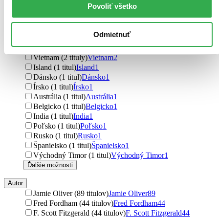
Povoliť všetko
Ukrajina (6 titulov)
Ukrajina
6
Chorvátsko (3 tituly)
Chorvátsko
3
Srbsko (3 tituly)
Srbsko
3
Odmietnuť
severský (2 tituly)
severský
2
Južná Kórea (2 tituly)
Južná Kórea
2
Vietnam (2 tituly)
Vietnam
2
Island (1 titul)
Island
1
Dánsko (1 titul)
Dánsko
1
Írsko (1 titul)
Írsko
1
Austrália (1 titul)
Austrália
1
Belgicko (1 titul)
Belgicko
1
India (1 titul)
India
1
Poľsko (1 titul)
Poľsko
1
Rusko (1 titul)
Rusko
1
Španielsko (1 titul)
Španielsko
1
Východný Timor (1 titul)
Východný Timor
1
Ďalšie možnosti
Autor
Jamie Oliver (89 titulov)
Jamie Oliver
89
Fred Fordham (44 titulov)
Fred Fordham
44
F. Scott Fitzgerald (44 titulov)
F. Scott Fitzgerald
44