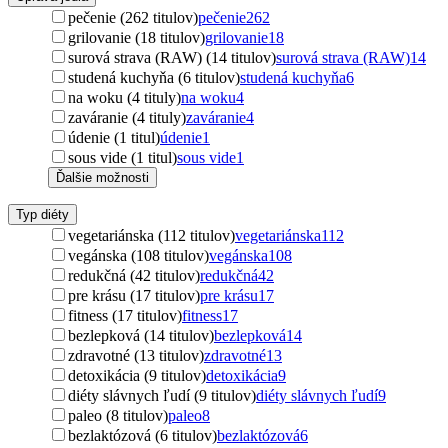
pečenie (262 titulov)
pečenie
262
grilovanie (18 titulov)
grilovanie
18
surová strava (RAW) (14 titulov)
surová strava (RAW)
14
studená kuchyňa (6 titulov)
studená kuchyňa
6
na woku (4 tituly)
na woku
4
zaváranie (4 tituly)
zaváranie
4
údenie (1 titul)
údenie
1
sous vide (1 titul)
sous vide
1
Ďalšie možnosti
Typ diéty
vegetariánska (112 titulov)
vegetariánska
112
vegánska (108 titulov)
vegánska
108
redukčná (42 titulov)
redukčná
42
pre krásu (17 titulov)
pre krásu
17
fitness (17 titulov)
fitness
17
bezlepková (14 titulov)
bezlepková
14
zdravotné (13 titulov)
zdravotné
13
detoxikácia (9 titulov)
detoxikácia
9
diéty slávnych ľudí (9 titulov)
diéty slávnych ľudí
9
paleo (8 titulov)
paleo
8
bezlaktózová (6 titulov)
bezlaktózová
6