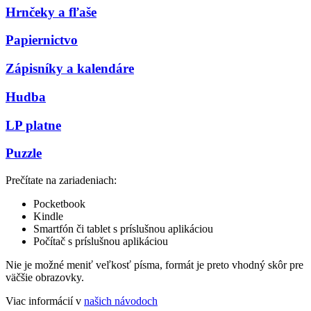
Hrnčeky a fľaše
Papiernictvo
Zápisníky a kalendáre
Hudba
LP platne
Puzzle
Prečítate na zariadeniach:
Pocketbook
Kindle
Smartfón či tablet s príslušnou aplikáciou
Počítač s príslušnou aplikáciou
Nie je možné meniť veľkosť písma, formát je preto vhodný skôr pre
väčšie obrazovky.
Viac informácií v
našich návodoch