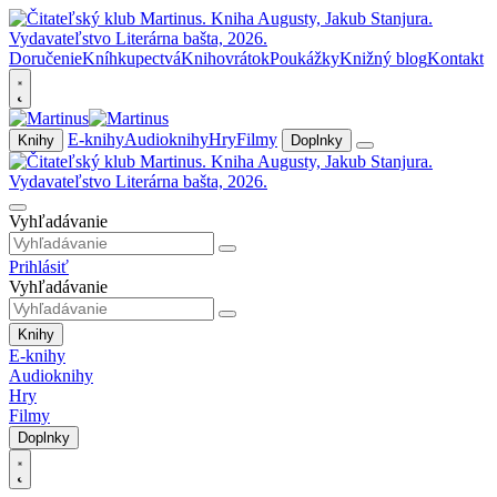
Doručenie
Kníhkupectvá
Knihovrátok
Poukážky
Knižný blog
Kontakt
E-knihy
Audioknihy
Hry
Filmy
Knihy
Doplnky
Vyhľadávanie
Prihlásiť
Vyhľadávanie
Knihy
E-knihy
Audioknihy
Hry
Filmy
Doplnky