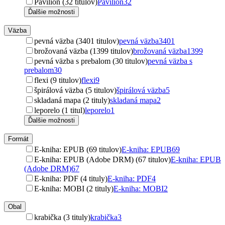
Pavilion (32 titulov)
Pavilion
32
Ďalšie možnosti
Väzba
pevná väzba (3401 titulov)
pevná väzba
3401
brožovaná väzba (1399 titulov)
brožovaná väzba
1399
pevná väzba s prebalom (30 titulov)
pevná väzba s
prebalom
30
flexi (9 titulov)
flexi
9
špirálová väzba (5 titulov)
špirálová väzba
5
skladaná mapa (2 tituly)
skladaná mapa
2
leporelo (1 titul)
leporelo
1
Ďalšie možnosti
Formát
E-kniha: EPUB (69 titulov)
E-kniha: EPUB
69
E-kniha: EPUB (Adobe DRM) (67 titulov)
E-kniha: EPUB
(Adobe DRM)
67
E-kniha: PDF (4 tituly)
E-kniha: PDF
4
E-kniha: MOBI (2 tituly)
E-kniha: MOBI
2
Obal
krabička (3 tituly)
krabička
3