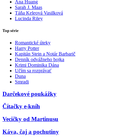
Ana Huang
Sarah J. Maas
Táňa Keleová Vasilková
Lucinda Riley
Top série
Romantické úteky
Harry Potter
Kapitán Stein a Notár Barbarič
Denník odvážneho bojka
Krimi Dominika Dána
Učím sa rozprávať
Duna
Smradi
Darčekové poukážky
Čítačky e-kníh
Vecičky od Martinusu
Káva, čaj a pochutiny