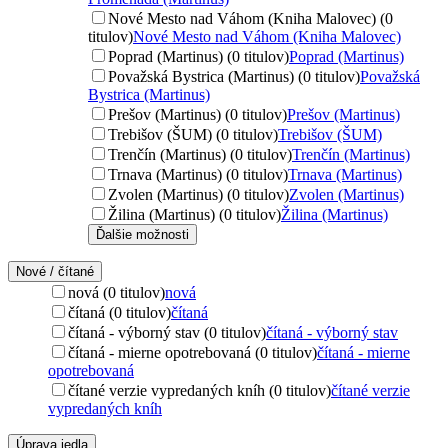
Nové Mesto nad Váhom (Kniha Malovec) (0
titulov)
Nové Mesto nad Váhom (Kniha Malovec)
Poprad (Martinus) (0 titulov)
Poprad (Martinus)
Považská Bystrica (Martinus) (0 titulov)
Považská
Bystrica (Martinus)
Prešov (Martinus) (0 titulov)
Prešov (Martinus)
Trebišov (ŠUM) (0 titulov)
Trebišov (ŠUM)
Trenčín (Martinus) (0 titulov)
Trenčín (Martinus)
Trnava (Martinus) (0 titulov)
Trnava (Martinus)
Zvolen (Martinus) (0 titulov)
Zvolen (Martinus)
Žilina (Martinus) (0 titulov)
Žilina (Martinus)
Ďalšie možnosti
Nové / čítané
nová (0 titulov)
nová
čítaná (0 titulov)
čítaná
čítaná - výborný stav (0 titulov)
čítaná - výborný stav
čítaná - mierne opotrebovaná (0 titulov)
čítaná - mierne
opotrebovaná
čítané verzie vypredaných kníh (0 titulov)
čítané verzie
vypredaných kníh
Úprava jedla