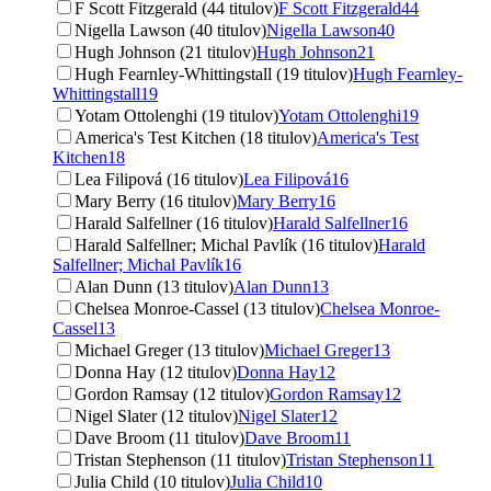
F Scott Fitzgerald (44 titulov)
F Scott Fitzgerald
44
Nigella Lawson (40 titulov)
Nigella Lawson
40
Hugh Johnson (21 titulov)
Hugh Johnson
21
Hugh Fearnley-Whittingstall (19 titulov)
Hugh Fearnley-
Whittingstall
19
Yotam Ottolenghi (19 titulov)
Yotam Ottolenghi
19
America's Test Kitchen (18 titulov)
America's Test
Kitchen
18
Lea Filipová (16 titulov)
Lea Filipová
16
Mary Berry (16 titulov)
Mary Berry
16
Harald Salfellner (16 titulov)
Harald Salfellner
16
Harald Salfellner; Michal Pavlík (16 titulov)
Harald
Salfellner; Michal Pavlík
16
Alan Dunn (13 titulov)
Alan Dunn
13
Chelsea Monroe-Cassel (13 titulov)
Chelsea Monroe-
Cassel
13
Michael Greger (13 titulov)
Michael Greger
13
Donna Hay (12 titulov)
Donna Hay
12
Gordon Ramsay (12 titulov)
Gordon Ramsay
12
Nigel Slater (12 titulov)
Nigel Slater
12
Dave Broom (11 titulov)
Dave Broom
11
Tristan Stephenson (11 titulov)
Tristan Stephenson
11
Julia Child (10 titulov)
Julia Child
10