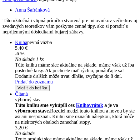
Anna Šafránková
Táto užitočná i vtipná príručka stvorená pre milovníkov večierkov aj
zvedavých teoretikov vám poskytne cenné tipy, ako si poradiť s
nepríjemnými dôsledkami bujarej zábavy.
Kniha
pevná väzba
5,40 €
-6 %
Na sklade 1 ks
Túto knihu máme síce aktuálne na sklade, máme však už iba
posledné kusy. Ak ju chcete mať rýchlo, ponáhľajte sa!
Dodanie ďalších môže trvať dlhšie, zvyčajne do 8 dní.
Pridať do zoznamu
Vložiť do košíka
Čítaná
výborný stav
Túto knihu sme vykúpili cez
Knihovrátok
a je vo
výbornom stave.
Rozdiel medzi touto knihou a novou by ste
asi ani nespoznali. Knihu sme označili nálepkou, ktorá môže
na niektorých obaloch zanechať stopy.
3,20 €
Na sklade
Tento produkt síce máme aktuálne na sklade, máme však už