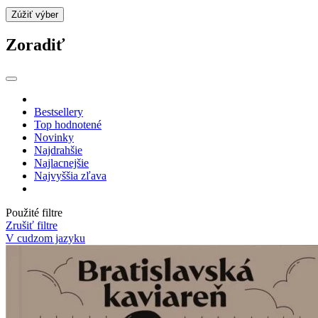
Zúžiť výber
Zoradiť
Bestsellery
Top hodnotené
Novinky
Najdrahšie
Najlacnejšie
Najvyššia zľava
Použité filtre
Zrušiť filtre
V cudzom jazyku