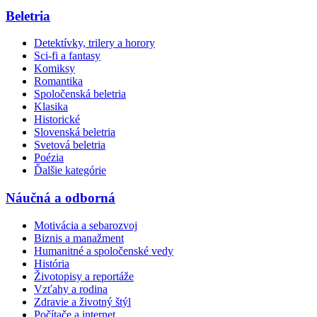
Beletria
Detektívky, trilery a horory
Sci-fi a fantasy
Komiksy
Romantika
Spoločenská beletria
Klasika
Historické
Slovenská beletria
Svetová beletria
Poézia
Ďalšie kategórie
Náučná a odborná
Motivácia a sebarozvoj
Biznis a manažment
Humanitné a spoločenské vedy
História
Životopisy a reportáže
Vzťahy a rodina
Zdravie a životný štýl
Počítače a internet