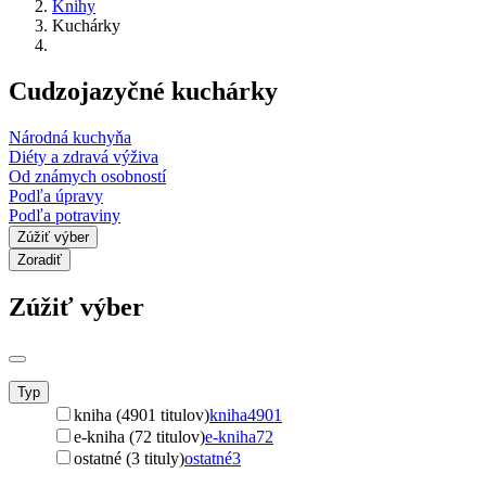
Knihy
Kuchárky
Cudzojazyčné kuchárky
Národná kuchyňa
Diéty a zdravá výživa
Od známych osobností
Podľa úpravy
Podľa potraviny
Zúžiť výber
Zoradiť
Zúžiť výber
Typ
kniha (4901 titulov)
kniha
4901
e-kniha (72 titulov)
e-kniha
72
ostatné (3 tituly)
ostatné
3