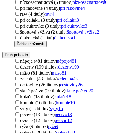
nízkosacharidová (6 titulov)
nízkosacharidová
6
pri rakovine (4 tituly)
pri rakovine
4
raw (4 tituly)
raw
4
pri celiakii (3 tituly)
pri celiakii
3
pri cukrovke (3 tituly)
pri cukrovke
3
športová výživa (2 tituly)
športová výživa
2
diabetická (1 titul)
diabetická
1
Ďalšie možnosti
Druh potravín
nápoje (481 titulov)
nápoje
481
dezerty (199 titulov)
dezerty
199
mäso (81 titulov)
mäso
81
zelenina (43 titulov)
zelenina
43
cestoviny (26 titulov)
cestoviny
26
slané pečivo (20 titulov)
slané pečivo
20
koláče (18 titulov)
koláče
18
korenie (16 titulov)
korenie
16
syry (15 titulov)
syry
15
pečivo (13 titulov)
pečivo
13
ovocie (12 titulov)
ovocie
12
ryža (9 titulov)
ryža
9
polievky (8 titulov)
polievky
8