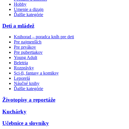
Hobby
Umenie a dizajn
Ďalšie kategórie
Deti a mládež
Knihorad – poradca kníh pre deti
Pre najmenších
Pre prvákov
Pre pubertiakov
Young Adult
Beletria
Rozprávky
Sci-fi, fantasy a komiksy
Leporelá
Náučné knihy
Ďalšie kategórie
Životopisy a reportáže
Kuchárky
Učebnice a slovníky