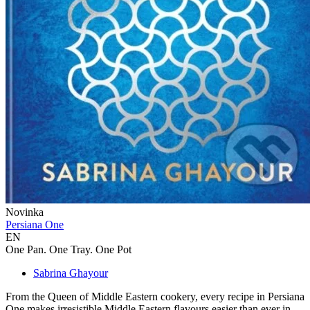
Novinka
Persiana One
EN
One Pan. One Tray. One Pot
Sabrina Ghayour
From the Queen of Middle Eastern cookery, every recipe in Persiana
One makes irresistible Middle Eastern flavours easier than ever in