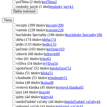
poľština (2 tituly)
poľština
2
rusínsky jazyk (1 titul)
rusínsky jazyk
1
Ďalšie možnosti
Téma
recepty (399 titulov)
recepty
399
varenie (228 titulov)
varenie
228
kuchárske špeciality (186 titulov)
kuchárske špeciality
186
diéta (174 titulov)
diéta
174
jedlo (133 titulov)
jedlo
133
pečenie (103 titulov)
pečenie
103
zdravie (68 titulov)
zdravie
68
víno (61 titulov)
víno
61
výživa (54 titulov)
výživa
54
spoločnosť (52 titulov)
spoločnosť
52
láska (51 titulov)
láska
51
chudnutie (51 titulov)
chudnutie
51
krása (48 titulov)
krása
48
svetová klasika (45 titulov)
svetová klasika
45
jazz (44 titulov)
jazz
44
párty (44 titulov)
párty
44
medziľudské vzťahy (44 titulov)
medziľudské vzťahy
44
milostný vzťah (44 titulov)
milostný vzťah
44