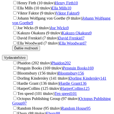
Henry Firth (10 titulov)
Henry Firth
10
Ella Mills (10 titulov)
Ella Mills
10
Viktor Faktor (9 titulov)
Viktor Faktor
9
Johann Wolfgang von Goethe (9 titulov)
Johann Wolfgang
von Goethe
9
Joe Wicks (9 titulov)
Joe Wicks
9
Kakuzo Okakura (9 titulov)
Kakuzo Okakura
9
David Frenkiel (7 titulov)
David Frenkiel
7
Ella Woodward (7 titulov)
Ella Woodward
7
Ďalšie možnosti
Vydavateľstvo
Phaidon (202 titulov)
Phaidon
202
Penguin Books (169 titulov)
Penguin Books
169
Bloomsbury (156 titulov)
Bloomsbury
156
Dorling Kindersley (141 titulov)
Dorling Kindersley
141
Hardie Grant (136 titulov)
Hardie Grant
136
HarperCollins (125 titulov)
HarperCollins
125
Ten speed (101 titulov)
Ten speed
101
Octopus Publishing Group (97 titulov)
Octopus Publishing
Group
97
Random House (95 titulov)
Random House
95
Ebury (88 titulov)
Ebury
88