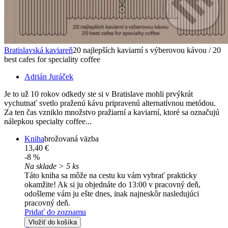
Bratislavská kaviareň
20 najlepších kaviarní s výberovou kávou / 20
best cafes for speciality coffee
Adrián Juráček
Je to už 10 rokov odkedy ste si v Bratislave mohli prvýkrát
vychutnať svetlo praženú kávu pripravenú alternatívnou metódou.
Za ten čas vzniklo množstvo pražiarní a kaviarní, ktoré sa označujú
nálepkou specialty coffee...
Kniha
brožovaná väzba
13,40 €
-8 %
Na sklade > 5 ks
Táto kniha sa môže na cestu ku vám vybrať prakticky
okamžite! Ak si ju objednáte do 13:00 v pracovný deň,
odošleme vám ju ešte dnes, inak najneskôr nasledujúci
pracovný deň.
Pridať do zoznamu
Vložiť do košíka