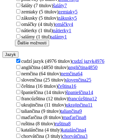
šaláty (7 titulov)
šaláty
7
zemiaky (5 titulov)
zemiaky
5
zákusky (5 titulov)
zákusky
5
omáčky (4 tituly)
omáčky
4
nátierky (1 titul)
nátierky
1
salámy (1 titul)
salámy
1
Ďalšie možnosti
Jazyk
cudzí jazyk (4976 titulov)
cudzí jazyk
4976
angličtina (4850 titulov)
angličtina
4850
nemčina (64 titulov)
nemčina
64
slovenčina (25 titulov)
slovenčina
25
čeština (16 titulov)
čeština
16
španielčina (14 titulov)
španielčina
14
francúzština (12 titulov)
francúzština
12
ukrajinčina (11 titulov)
ukrajinčina
11
taliančina (9 titulov)
taliančina
9
maďarčina (8 titulov)
maďarčina
8
ruština (8 titulov)
ruština
8
katalánčina (4 tituly)
katalánčina
4
chorvátčina (3 tituly)
chorvátčina
3