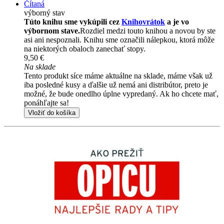
Čítaná
výborný stav
Túto knihu sme vykúpili cez
Knihovrátok
a je vo
výbornom stave.
Rozdiel medzi touto knihou a novou by ste
asi ani nespoznali. Knihu sme označili nálepkou, ktorá môže
na niektorých obaloch zanechať stopy.
9,50 €
Na sklade
Tento produkt síce máme aktuálne na sklade, máme však už
iba posledné kusy a ďalšie už nemá ani distribútor, preto je
možné, že bude onedlho úplne vypredaný. Ak ho chcete mať,
ponáhľajte sa!
Vložiť do košíka