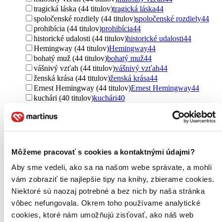
tragická láska (44 titulov)
tragická láska
44
spoločenské rozdiely (44 titulov)
spoločenské rozdiely
44
prohibícia (44 titulov)
prohibícia
44
historické udalosti (44 titulov)
historické udalosti
44
Hemingway (44 titulov)
Hemingway
44
bohatý muž (44 titulov)
bohatý muž
44
vášnivý vzťah (44 titulov)
vášnivý vzťah
44
ženská krása (44 titulov)
ženská krása
44
Ernest Hemingway (44 titulov)
Ernest Hemingway
44
kuchári (40 titulov)
kuchári
40
mäso (25 titulov)
mäso
25
stravovanie (21 titulov)
stravovanie
21
Ďalšie možnosti
Pre koho
Môžeme pracovať s cookies a kontaktnými údajmi?
pre dospelých (174 titulov)
pre dospelých
174
pre ženy (71 titulov)
pre ženy
71
Aby sme vedeli, ako sa na našom webe správate, a mohli
pre gazdinky (35 titulov)
pre gazdinky
35
vám zobraziť tie najlepšie tipy na knihy, zbierame cookies.
pre začiatočníkov (34 titulov)
pre začiatočníkov
34
Niektoré sú naozaj potrebné a bez nich by naša stránka
pre deti (17 titulov)
pre deti
17
vôbec nefungovala. Okrem toho používame analytické
pre náročných (10 titulov)
pre náročných
10
cookies, ktoré nám umožňujú zisťovať, ako náš web
pre mužov (8 titulov)
pre mužov
8