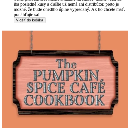
iba posledné kusy a ďalšie už nemá ani distribútor, preto je
možné, že bude onedlho úplne vypredaný. Ak ho chcete mať,
ponáhľajte sa!
Vložiť do košíka