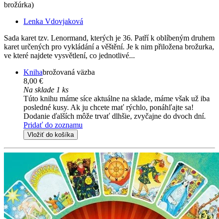
brožúrka)
Lenka Vdovjaková
Sada karet tzv. Lenormand, kterých je 36. Patří k oblíbeným druhem
karet určených pro vykládání a věštění. Je k nim přiložena brožurka,
ve které najdete vysvětlení, co jednotlivé...
Kniha
brožovaná väzba
8,00 €
Na sklade 1 ks
Túto knihu máme síce aktuálne na sklade, máme však už iba
posledné kusy. Ak ju chcete mať rýchlo, ponáhľajte sa!
Dodanie ďalších môže trvať dlhšie, zvyčajne do dvoch dní.
Pridať do zoznamu
Vložiť do košíka