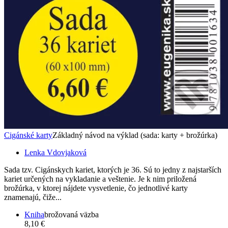
Cigánské karty
Základný návod na výklad (sada: karty + brožúrka)
Lenka Vdovjaková
Sada tzv. Cigánskych kariet, ktorých je 36. Sú to jedny z najstarších
kariet určených na vykladanie a veštenie. Je k nim priložená
brožúrka, v ktorej nájdete vysvetlenie, čo jednotlivé karty
znamenajú, čiže...
Kniha
brožovaná väzba
8,10 €