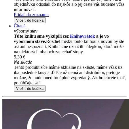
objednávku odoslali čo najskôr a o jej ceste vás budeme včas
informovať.
Pridať do zoznamu
Vložiť do košíka
Čítaná
výborný stav
Túto knihu sme vykúpili cez
Knihovrátok
a je vo
výbornom stave.
Rozdiel medzi touto knihou a novou by ste
asi ani nespoznali. Knihu sme označili nálepkou, ktorá môže
na niektorých obaloch zanechať stopy.
5,30 €
Na sklade
Tento produkt síce máme aktuálne na sklade, máme však už
iba posledné kusy a ďalšie už nemá ani distribútor, preto je
možné, že bude onedlho úplne vypredaný. Ak ho chcete mať,
ponáhľajte sa!
Vložiť do košíka