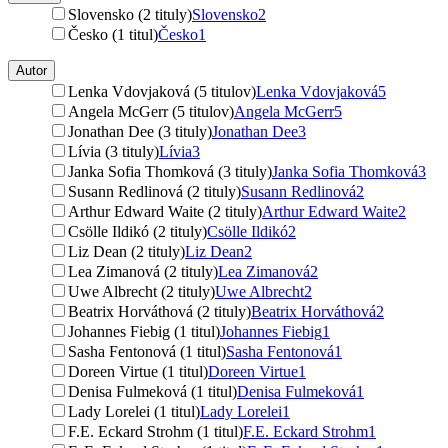
Slovensko (2 tituly)
Slovensko
2
Česko (1 titul)
Česko
1
Autor
Lenka Vdovjaková (5 titulov)
Lenka Vdovjaková
5
Angela McGerr (5 titulov)
Angela McGerr
5
Jonathan Dee (3 tituly)
Jonathan Dee
3
Lívia (3 tituly)
Lívia
3
Janka Sofia Thomková (3 tituly)
Janka Sofia Thomková
3
Susann Redlinová (2 tituly)
Susann Redlinová
2
Arthur Edward Waite (2 tituly)
Arthur Edward Waite
2
Csölle Ildikó (2 tituly)
Csölle Ildikó
2
Liz Dean (2 tituly)
Liz Dean
2
Lea Zimanová (2 tituly)
Lea Zimanová
2
Uwe Albrecht (2 tituly)
Uwe Albrecht
2
Beatrix Horváthová (2 tituly)
Beatrix Horváthová
2
Johannes Fiebig (1 titul)
Johannes Fiebig
1
Sasha Fentonová (1 titul)
Sasha Fentonová
1
Doreen Virtue (1 titul)
Doreen Virtue
1
Denisa Fulmeková (1 titul)
Denisa Fulmeková
1
Lady Lorelei (1 titul)
Lady Lorelei
1
F.E. Eckard Strohm (1 titul)
F.E. Eckard Strohm
1