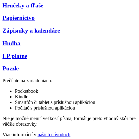
Hrnčeky a fľaše
Papiernictvo
Zápisníky a kalendáre
Hudba
LP platne
Puzzle
Prečítate na zariadeniach:
Pocketbook
Kindle
Smartfón či tablet s príslušnou aplikáciou
Počítač s príslušnou aplikáciou
Nie je možné meniť veľkosť písma, formát je preto vhodný skôr pre
väčšie obrazovky.
Viac informácií v
našich návodoch