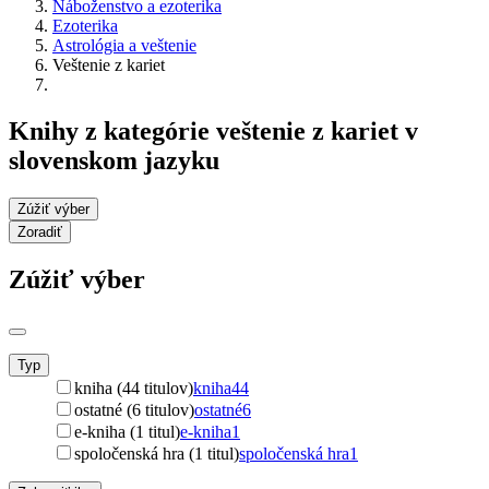
Náboženstvo a ezoterika
Ezoterika
Astrológia a veštenie
Veštenie z kariet
Knihy z kategórie veštenie z kariet v
slovenskom jazyku
Zúžiť výber
Zoradiť
Zúžiť výber
Typ
kniha (44 titulov)
kniha
44
ostatné (6 titulov)
ostatné
6
e-kniha (1 titul)
e-kniha
1
spoločenská hra (1 titul)
spoločenská hra
1