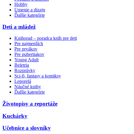
Hobby
Umenie a dizajn
Ďalšie kategórie
Deti a mládež
Knihorad – poradca kníh pre deti
Pre najmenších
Pre prvákov
Pre pubertiakov
Young Adult
Beletria
Rozprávky
Sci-fi, fantasy a komiksy
Leporelá
Náučné knihy
Ďalšie kategórie
Životopisy a reportáže
Kuchárky
Učebnice a slovníky