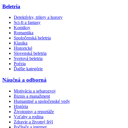
Beletria
Detektívky, trilery a horory
Sci-fi a fantasy
Komiksy
Romantika
Spoločenská beletria
Klasika
Historické
Slovenská beletria
Svetová beletria
Poézia
Ďalšie kategórie
Náučná a odborná
Motivácia a sebarozvoj
Biznis a manažment
Humanitné a spoločenské vedy
História
Životopisy a reportáže
Vzťahy a rodina
Zdravie a životný štýl
Počítače a internet