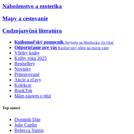
Náboženstvo a ezoterika
Mapy a cestovanie
Cudzojazyčná literatúra
Knihomoľský pomocník
Spýtajte sa Sherlocka, čo čítať
Odporúčame pre vás
Knižné tipy ušité na mieru vám
Všetky knihy
Knihy roka 2025
Bestsellery
Novinky
Pripravované
Akcie a zľavy
Kolekcie
BookTok
Mám záujem o titul
Top autori
Dominik Dán
Julie Caplin
Rebecca Yarros