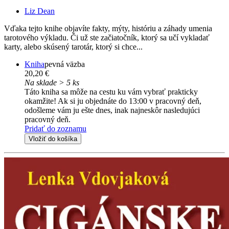
Liz Dean
Vďaka tejto knihe objavíte fakty, mýty, históriu a záhady umenia
tarotového výkladu. Či už ste začiatočník, ktorý sa učí vykladať
karty, alebo skúsený tarotár, ktorý si chce...
Kniha
pevná väzba
20,20 €
Na sklade > 5 ks
Táto kniha sa môže na cestu ku vám vybrať prakticky
okamžite! Ak si ju objednáte do 13:00 v pracovný deň,
odošleme vám ju ešte dnes, inak najneskôr nasledujúci
pracovný deň.
Pridať do zoznamu
Vložiť do košíka