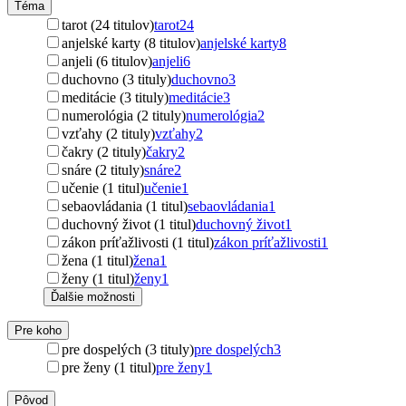
Téma
tarot (24 titulov)
tarot
24
anjelské karty (8 titulov)
anjelské karty
8
anjeli (6 titulov)
anjeli
6
duchovno (3 tituly)
duchovno
3
meditácie (3 tituly)
meditácie
3
numerológia (2 tituly)
numerológia
2
vzťahy (2 tituly)
vzťahy
2
čakry (2 tituly)
čakry
2
snáre (2 tituly)
snáre
2
učenie (1 titul)
učenie
1
sebaovládania (1 titul)
sebaovládania
1
duchovný život (1 titul)
duchovný život
1
zákon príťažlivosti (1 titul)
zákon príťažlivosti
1
žena (1 titul)
žena
1
ženy (1 titul)
ženy
1
Ďalšie možnosti
Pre koho
pre dospelých (3 tituly)
pre dospelých
3
pre ženy (1 titul)
pre ženy
1
Pôvod