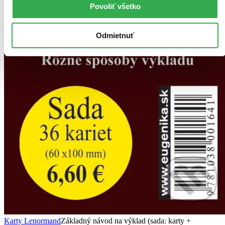
Povoliť všetko
Odmietnuť
Karty Lenormand
Základný návod na výklad (sada: karty +