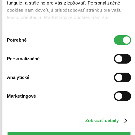
funguje, a stále ho pre vás zlepšovať. Personalizačné
Použité filtre
cookies nám dovoľujú prispôsobovať stránku pre vašu
Zrušiť filtre
V slovenskom jazyku
lepšiu orientáciu. Marketingové cookies nám zas
umožňujú zobrazenie relevantnej reklamy. Niektoré údaje
zdieľame aj s tretími stranami. Veľmi by nám pomohlo,
Výber
keby sme mohli používať všetky tieto cookies. Ďakujeme!
Potrebné
súhlasu
Personalizačné
Analytické
Marketingové
Zobraziť detaily