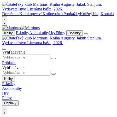
Doručenie
Kníhkupectvá
Knihovrátok
Poukážky
Knižný blog
Kontakt
E-knihy
Audioknihy
Hry
Filmy
Knihy
Doplnky
Vyhľadávanie
Prihlásiť
Vyhľadávanie
Knihy
E-knihy
Audioknihy
Hry
Filmy
Doplnky