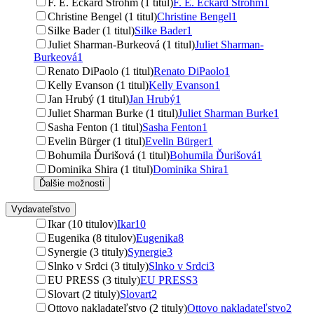
F. E. Eckard Strohm (1 titul)
F. E. Eckard Strohm
1
Christine Bengel (1 titul)
Christine Bengel
1
Silke Bader (1 titul)
Silke Bader
1
Juliet Sharman-Burkeová (1 titul)
Juliet Sharman-
Burkeová
1
Renato DiPaolo (1 titul)
Renato DiPaolo
1
Kelly Evanson (1 titul)
Kelly Evanson
1
Jan Hrubý (1 titul)
Jan Hrubý
1
Juliet Sharman Burke (1 titul)
Juliet Sharman Burke
1
Sasha Fenton (1 titul)
Sasha Fenton
1
Evelin Bürger (1 titul)
Evelin Bürger
1
Bohumila Ďurišová (1 titul)
Bohumila Ďurišová
1
Dominika Shira (1 titul)
Dominika Shira
1
Ďalšie možnosti
Vydavateľstvo
Ikar (10 titulov)
Ikar
10
Eugenika (8 titulov)
Eugenika
8
Synergie (3 tituly)
Synergie
3
Slnko v Srdci (3 tituly)
Slnko v Srdci
3
EU PRESS (3 tituly)
EU PRESS
3
Slovart (2 tituly)
Slovart
2
Ottovo nakladateľstvo (2 tituly)
Ottovo nakladateľstvo
2