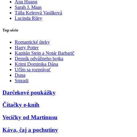
Ana Huang
Sarah J. Maas
Táňa Keleová Vasilková
Lucinda Riley
Top série
Romantické úteky
Harry Potter
Kapitán Stein a Notár Barbarič
Denník odvážneho bojka
Krimi Dominika Dána
Učím sa rozprávať
Duna
Smradi
Darčekové poukážky
Čítačky e-kníh
Vecičky od Martinusu
Káva, čaj a pochutiny