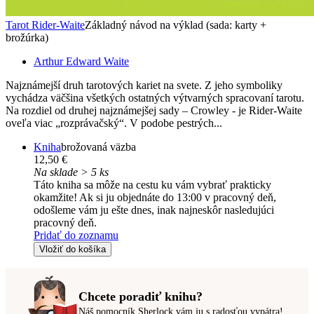
Tarot Rider-Waite
Základný návod na výklad (sada: karty +
brožúrka)
Arthur Edward Waite
Najznámejší druh tarotových kariet na svete. Z jeho symboliky
vychádza väčšina všetkých ostatných výtvarných spracovaní tarotu.
Na rozdiel od druhej najznámejšej sady – Crowley - je Rider-Waite
oveľa viac „rozprávačský“. V podobe pestrých...
Kniha
brožovaná väzba
12,50 €
Na sklade > 5 ks
Táto kniha sa môže na cestu ku vám vybrať prakticky
okamžite! Ak si ju objednáte do 13:00 v pracovný deň,
odošleme vám ju ešte dnes, inak najneskôr nasledujúci
pracovný deň.
Pridať do zoznamu
Vložiť do košíka
Chcete poradiť knihu?
Náš pomocník Sherlock vám ju s radosťou vypátra!