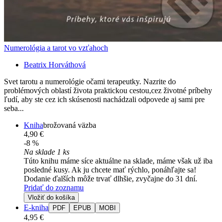
Numerológia a tarot vo vzťahoch
Beatrix Horváthová
Svet tarotu a numerológie očami terapeutky. Nazrite do
problémových oblastí života praktickou cestou,cez životné príbehy
ľudí, aby ste cez ich skúsenosti nachádzali odpovede aj sami pre
seba...
Kniha
brožovaná väzba
4,90 €
-8 %
Na sklade 1 ks
Túto knihu máme síce aktuálne na sklade, máme však už iba
posledné kusy. Ak ju chcete mať rýchlo, ponáhľajte sa!
Dodanie ďalších môže trvať dlhšie, zvyčajne do 31 dní.
Pridať do zoznamu
Vložiť do košíka
E-kniha
PDF
EPUB
MOBI
4,95 €