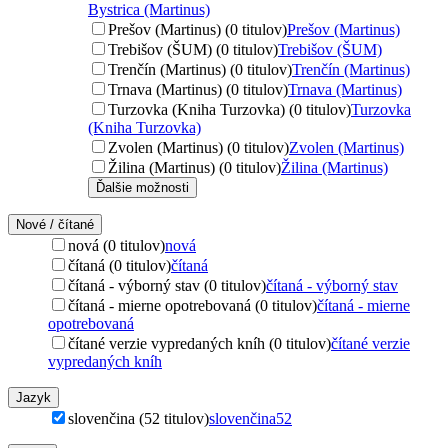
Bystrica (Martinus)
Prešov (Martinus) (0 titulov)
Prešov (Martinus)
Trebišov (ŠUM) (0 titulov)
Trebišov (ŠUM)
Trenčín (Martinus) (0 titulov)
Trenčín (Martinus)
Trnava (Martinus) (0 titulov)
Trnava (Martinus)
Turzovka (Kniha Turzovka) (0 titulov)
Turzovka
(Kniha Turzovka)
Zvolen (Martinus) (0 titulov)
Zvolen (Martinus)
Žilina (Martinus) (0 titulov)
Žilina (Martinus)
Ďalšie možnosti
Nové / čítané
nová (0 titulov)
nová
čítaná (0 titulov)
čítaná
čítaná - výborný stav (0 titulov)
čítaná - výborný stav
čítaná - mierne opotrebovaná (0 titulov)
čítaná - mierne
opotrebovaná
čítané verzie vypredaných kníh (0 titulov)
čítané verzie
vypredaných kníh
Jazyk
slovenčina (52 titulov)
slovenčina
52