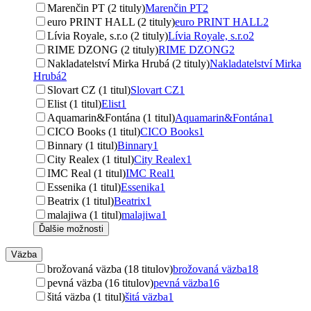
Marenčin PT (2 tituly)
Marenčin PT
2
euro PRINT HALL (2 tituly)
euro PRINT HALL
2
Lívia Royale, s.r.o (2 tituly)
Lívia Royale, s.r.o
2
RIME DZONG (2 tituly)
RIME DZONG
2
Nakladatelství Mirka Hrubá (2 tituly)
Nakladatelství Mirka
Hrubá
2
Slovart CZ (1 titul)
Slovart CZ
1
Elist (1 titul)
Elist
1
Aquamarin&Fontána (1 titul)
Aquamarin&Fontána
1
CICO Books (1 titul)
CICO Books
1
Binnary (1 titul)
Binnary
1
City Realex (1 titul)
City Realex
1
IMC Real (1 titul)
IMC Real
1
Essenika (1 titul)
Essenika
1
Beatrix (1 titul)
Beatrix
1
malajiwa (1 titul)
malajiwa
1
Ďalšie možnosti
Väzba
brožovaná väzba (18 titulov)
brožovaná väzba
18
pevná väzba (16 titulov)
pevná väzba
16
šitá väzba (1 titul)
šitá väzba
1