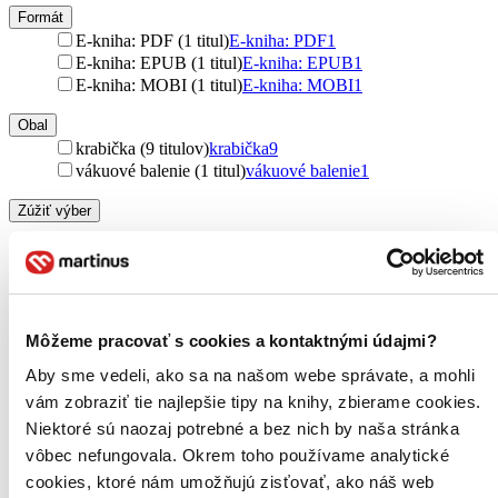
Formát
E-kniha: PDF (1 titul)
E-kniha: PDF
1
E-kniha: EPUB (1 titul)
E-kniha: EPUB
1
E-kniha: MOBI (1 titul)
E-kniha: MOBI
1
Obal
krabička (9 titulov)
krabička
9
vákuové balenie (1 titul)
vákuové balenie
1
Zúžiť výber
Zoradiť
Môžeme pracovať s cookies a kontaktnými údajmi?
Bestsellery
Aby sme vedeli, ako sa na našom webe správate, a mohli
Top hodnotené
vám zobraziť tie najlepšie tipy na knihy, zbierame cookies.
Novinky
Najdrahšie
Niektoré sú naozaj potrebné a bez nich by naša stránka
Najlacnejšie
vôbec nefungovala. Okrem toho používame analytické
Najvyššia zľava
cookies, ktoré nám umožňujú zisťovať, ako náš web
52 produktov