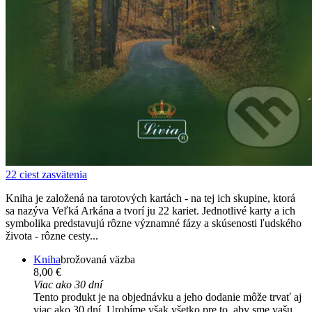
22 ciest zasvätenia
Kniha je založená na tarotových kartách - na tej ich skupine, ktorá
sa nazýva Veľká Arkána a tvorí ju 22 kariet. Jednotlivé karty a ich
symbolika predstavujú rôzne významné fázy a skúsenosti ľudského
života - rôzne cesty...
Kniha
brožovaná väzba
8,00 €
Viac ako 30 dní
Tento produkt je na objednávku a jeho dodanie môže trvať aj
viac ako 30 dní. Urobíme však všetko pre to, aby sme vašu