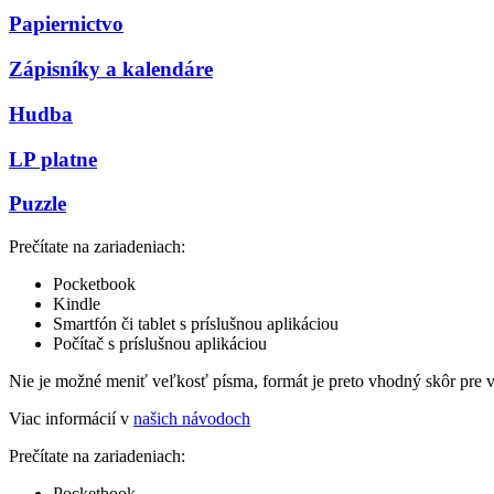
Papiernictvo
Zápisníky a kalendáre
Hudba
LP platne
Puzzle
Prečítate na zariadeniach:
Pocketbook
Kindle
Smartfón či tablet s príslušnou aplikáciou
Počítač s príslušnou aplikáciou
Nie je možné meniť veľkosť písma, formát je preto vhodný skôr pre 
Viac informácií v
našich návodoch
Prečítate na zariadeniach:
Pocketbook