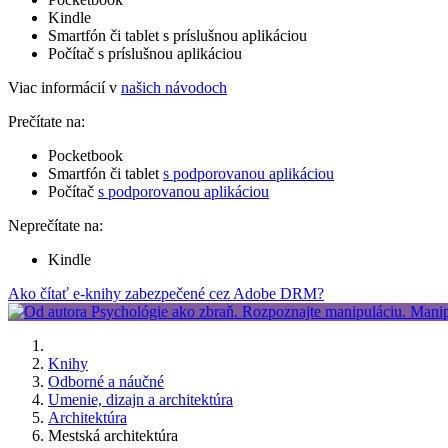
Kindle
Smartfón či tablet s príslušnou aplikáciou
Počítač s príslušnou aplikáciou
Viac informácií v
našich návodoch
Prečítate na:
Pocketbook
Smartfón či tablet
s podporovanou aplikáciou
Počítač
s podporovanou aplikáciou
Neprečítate na:
Kindle
Ako čítať e-knihy zabezpečené cez Adobe DRM?
Knihy
Odborné a náučné
Umenie, dizajn a architektúra
Architektúra
Mestská architektúra