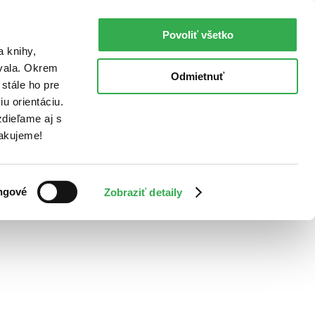
Povoliť všetko
a knihy,
ovala. Okrem
Odmietnuť
stále ho pre
u orientáciu.
dieľame aj s
Ďakujeme!
ngové
Zobraziť detaily