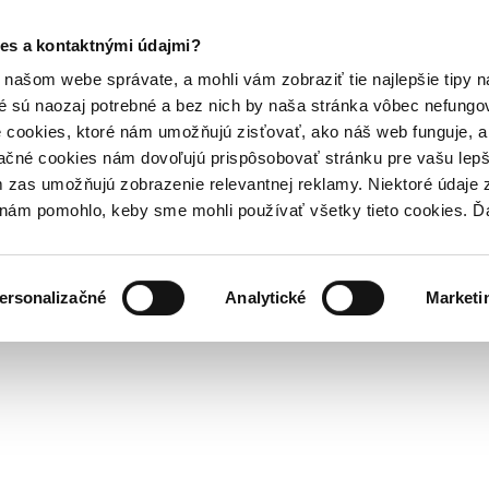
es a kontaktnými údajmi?
našom webe správate, a mohli vám zobraziť tie najlepšie tipy n
é sú naozaj potrebné a bez nich by naša stránka vôbec nefung
 cookies, ktoré nám umožňujú zisťovať, ako náš web funguje, a 
ačné cookies nám dovoľujú prispôsobovať stránku pre vašu lepši
zas umožňujú zobrazenie relevantnej reklamy. Niektoré údaje z
y nám pomohlo, keby sme mohli používať všetky tieto cookies. 
ersonalizačné
Analytické
Marketi