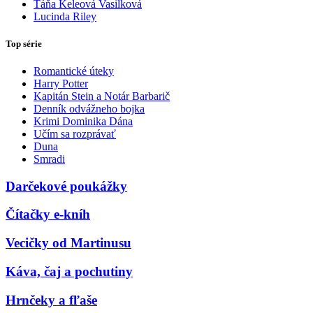
Táňa Keleová Vasilková
Lucinda Riley
Top série
Romantické úteky
Harry Potter
Kapitán Stein a Notár Barbarič
Denník odvážneho bojka
Krimi Dominika Dána
Učím sa rozprávať
Duna
Smradi
Darčekové poukážky
Čítačky e-kníh
Vecičky od Martinusu
Káva, čaj a pochutiny
Hrnčeky a fľaše