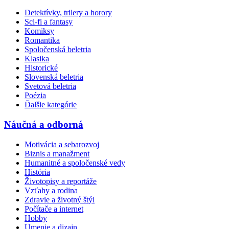
Detektívky, trilery a horory
Sci-fi a fantasy
Komiksy
Romantika
Spoločenská beletria
Klasika
Historické
Slovenská beletria
Svetová beletria
Poézia
Ďalšie kategórie
Náučná a odborná
Motivácia a sebarozvoj
Biznis a manažment
Humanitné a spoločenské vedy
História
Životopisy a reportáže
Vzťahy a rodina
Zdravie a životný štýl
Počítače a internet
Hobby
Umenie a dizajn