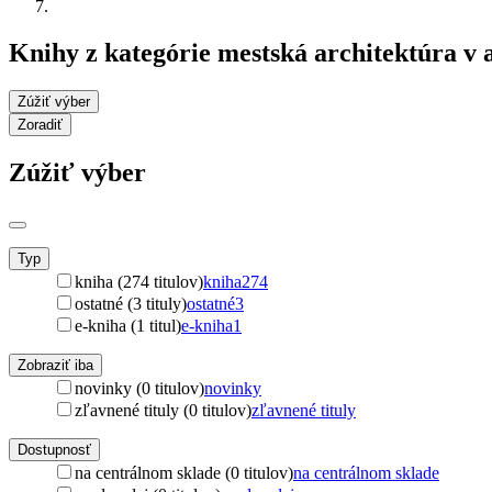
Knihy z kategórie mestská architektúra v
Zúžiť výber
Zoradiť
Zúžiť výber
Typ
kniha (274 titulov)
kniha
274
ostatné (3 tituly)
ostatné
3
e-kniha (1 titul)
e-kniha
1
Zobraziť iba
novinky (0 titulov)
novinky
zľavnené tituly (0 titulov)
zľavnené tituly
Dostupnosť
na centrálnom sklade (0 titulov)
na centrálnom sklade