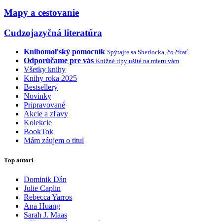
Mapy a cestovanie
Cudzojazyčná literatúra
Knihomoľský pomocník
Spýtajte sa Sherlocka, čo čítať
Odporúčame pre vás
Knižné tipy ušité na mieru vám
Všetky knihy
Knihy roka 2025
Bestsellery
Novinky
Pripravované
Akcie a zľavy
Kolekcie
BookTok
Mám záujem o titul
Top autori
Dominik Dán
Julie Caplin
Rebecca Yarros
Ana Huang
Sarah J. Maas