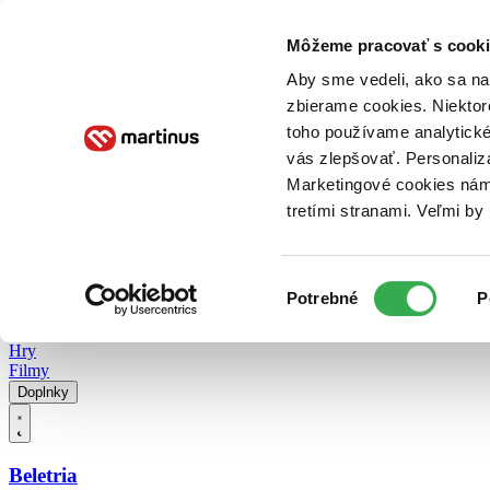
Doručenie
Kníhkupectvá
Knihovrátok
Poukážky
Knižný blog
Kontakt
Môžeme pracovať s cooki
Aby sme vedeli, ako sa na 
zbierame cookies. Niektor
E-knihy
Audioknihy
Hry
Filmy
Knihy
Doplnky
toho používame analytické
vás zlepšovať. Personaliz
Vyhľadávanie
Marketingové cookies nám 
tretími stranami. Veľmi b
Prihlásiť
Vyhľadávanie
Výber
Knihy
Potrebné
P
súhlasu
E-knihy
Audioknihy
Hry
Filmy
Doplnky
Beletria