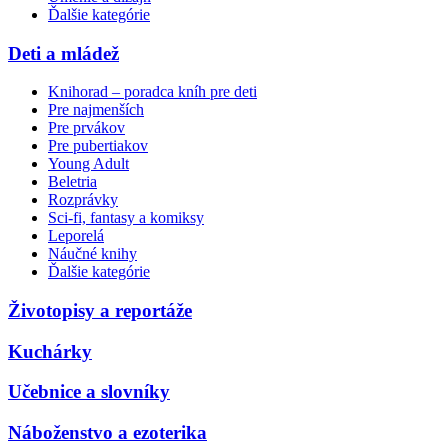
Ďalšie kategórie
Deti a mládež
Knihorad – poradca kníh pre deti
Pre najmenších
Pre prvákov
Pre pubertiakov
Young Adult
Beletria
Rozprávky
Sci-fi, fantasy a komiksy
Leporelá
Náučné knihy
Ďalšie kategórie
Životopisy a reportáže
Kuchárky
Učebnice a slovníky
Náboženstvo a ezoterika