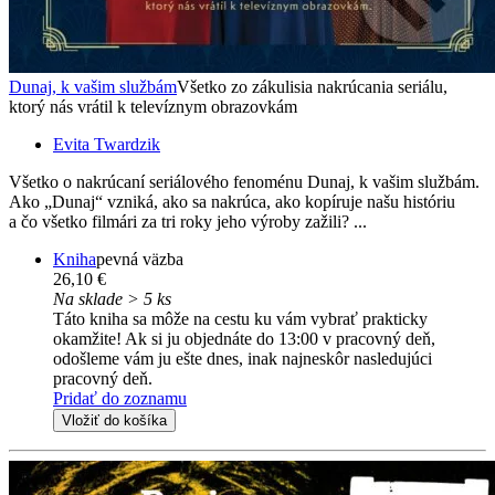
Dunaj, k vašim službám
Všetko zo zákulisia nakrúcania seriálu,
ktorý nás vrátil k televíznym obrazovkám
Evita Twardzik
Všetko o nakrúcaní seriálového fenoménu Dunaj, k vašim službám.
Ako „Dunaj“ vzniká, ako sa nakrúca, ako kopíruje našu históriu
a čo všetko filmári za tri roky jeho výroby zažili? ...
Kniha
pevná väzba
26,10 €
Na sklade > 5 ks
Táto kniha sa môže na cestu ku vám vybrať prakticky
okamžite! Ak si ju objednáte do 13:00 v pracovný deň,
odošleme vám ju ešte dnes, inak najneskôr nasledujúci
pracovný deň.
Pridať do zoznamu
Vložiť do košíka