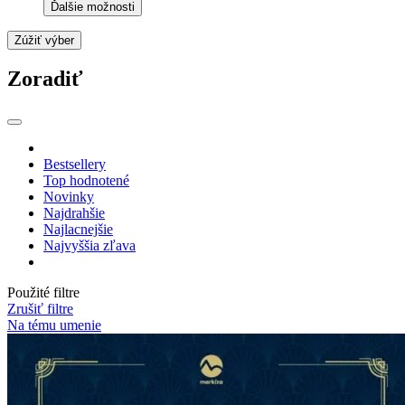
Ďalšie možnosti
Zúžiť výber
Zoradiť
Bestsellery
Top hodnotené
Novinky
Najdrahšie
Najlacnejšie
Najvyššia zľava
Použité filtre
Zrušiť filtre
Na tému umenie