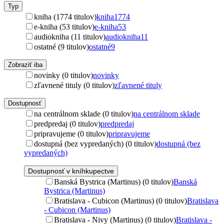
Typ
kniha (1774 titulov)
kniha
1774
e-kniha (53 titulov)
e-kniha
53
audiokniha (11 titulov)
audiokniha
11
ostatné (9 titulov)
ostatné
9
Zobraziť iba
novinky (0 titulov)
novinky
zľavnené tituly (0 titulov)
zľavnené tituly
Dostupnosť
na centrálnom sklade (0 titulov)
na centrálnom sklade
predpredaj (0 titulov)
predpredaj
pripravujeme (0 titulov)
pripravujeme
dostupná (bez vypredaných) (0 titulov)
dostupná (bez
vypredaných)
Dostupnosť v kníhkupectve
Banská Bystrica (Martinus) (0 titulov)
Banská
Bystrica (Martinus)
Bratislava - Cubicon (Martinus) (0 titulov)
Bratislava
- Cubicon (Martinus)
Bratislava - Nivy (Martinus) (0 titulov)
Bratislava -