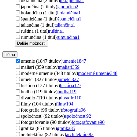
ukrajinčina (2 tituly)
ukrajinčina
2
japončina (2 tituly)
japončina
2
holandčina (1 titul)
holandčina
1
španielčina (1 titul)
španielčina
1
taliančina (1 titul)
taliančina
1
ruština (1 titul)
ruština
1
rumunčina (1 titul)
rumunčina
1
Ďalšie možnosti
Téma
umenie (1847 titulov)
umenie
1847
maliari (359 titulov)
maliari
359
moderné umenie (348 titulov)
moderné umenie
348
umelci (327 titulov)
umelci
327
história (127 titulov)
história
127
hudba (119 titulov)
hudba
119
divadlo (110 titulov)
divadlo
110
filmy (104 titulov)
filmy
104
fotografia (96 titulov)
fotografia
96
spoločnosť (92 titulov)
spoločnosť
92
fotografovanie (90 titulov)
fotografovanie
90
grafika (85 titulov)
grafika
85
architektúra (82 titulov)
architektúra
82