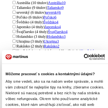
Austrália (10 titulov)
Austrália
10
Taliansko (9 titulov)
Taliansko
9
severský (6 titulov)
severský
6
Poľsko (6 titulov)
Poľsko
6
Švédsko (4 tituly)
Švédsko
4
Japonsko (4 tituly)
Japonsko
4
Švajčiarsko (4 tituly)
Švajčiarsko
4
Holandsko (3 tituly)
Holandsko
3
Ukrajina (3 tituly)
Ukrajina
3
Rakúsko (2 tituly)
Rakúsko
2
Konžská demokratická republika (2 tituly)
Konžská
demokratická republika
2
Mexiko (2 tituly)
Mexiko
2
Nigéria (2 tituly)
Nigéria
2
Srbsko (2 tituly)
Srbsko
2
Môžeme pracovať s cookies a kontaktnými údajmi?
Fínsko (1 titul)
Fínsko
1
Nórsko (1 titul)
Nórsko
1
Aby sme vedeli, ako sa na našom webe správate, a mohli
Bielorusko (1 titul)
Bielorusko
1
vám zobraziť tie najlepšie tipy na knihy, zbierame cookies.
Čína (1 titul)
Čína
1
Niektoré sú naozaj potrebné a bez nich by naša stránka
Egypt (1 titul)
Egypt
1
Gruzínsko (1 titul)
Gruzínsko
1
vôbec nefungovala. Okrem toho používame analytické
Južná Kórea (1 titul)
Južná Kórea
1
cookies, ktoré nám umožňujú zisťovať, ako náš web