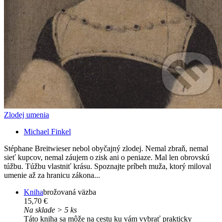
Zlodej umenia
Michael Finkel
Stéphane Breitwieser nebol obyčajný zlodej. Nemal zbraň, nemal
sieť kupcov, nemal záujem o zisk ani o peniaze. Mal len obrovskú
túžbu. Túžbu vlastniť krásu. Spoznajte príbeh muža, ktorý miloval
umenie až za hranicu zákona...
Kniha
brožovaná väzba
15,70 €
Na sklade > 5 ks
Táto kniha sa môže na cestu ku vám vybrať prakticky