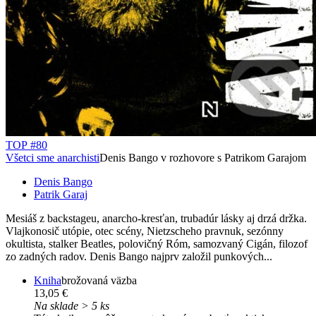
TOP #80
Všetci sme anarchisti
Denis Bango v rozhovore s Patrikom Garajom
Denis Bango
Patrik Garaj
Mesiáš z backstageu, anarcho-kresťan, trubadúr lásky aj drzá držka.
Vlajkonosič utópie, otec scény, Nietzscheho pravnuk, sezónny
okultista, stalker Beatles, polovičný Róm, samozvaný Cigán, filozof
zo zadných radov. Denis Bango najprv založil punkových...
Kniha
brožovaná väzba
13,05 €
Na sklade > 5 ks