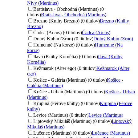
Nivy (Martinus)
Bratislava - Obchodná (Martinus) (0
titulov)
Bratislava - Obchodná (Martinus)
Brezno (Knihy Brezno) (0 titulov)
Brezno (Knihy
Brezno)
Čadca (Arcus) (0 titulov)
Čadca (Arcus)
Dolný Kubín (Zrno) (0 titulov)
Dolný Kubín (Zrno)
Humenné (Na korze) (0 titulov)
Humenné (Na
korze)
Ilava (Knihy Kornélia) (0 titulov)
Ilava (Knihy
Kornélia)
Kežmarok (Alter ego) (0 titulov)
Kežmarok (Alter
ego)
Košice - Galéria (Martinus) (0 titulov)
Košice -
Galéria (Martinus)
Košice - Urban (Martinus) (0 titulov)
Košice - Urban
(Martinus)
Krupina (Ferove knihy) (0 titulov)
Krupina (Ferove
knihy)
Levice (Martinus) (0 titulov)
Levice (Martinus)
Liptovský Mikuláš (Martinus) (0 titulov)
Liptovský
Mikuláš (Martinus)
Lučenec (Martinus) (0 titulov)
Lučenec (Martinus)