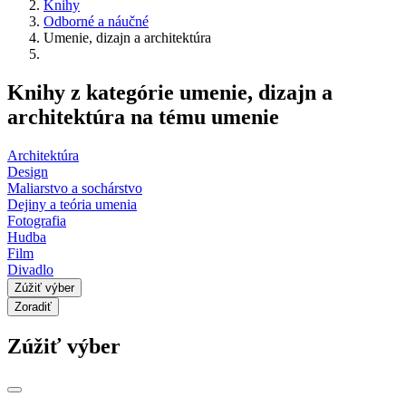
Knihy
Odborné a náučné
Umenie, dizajn a architektúra
Knihy z kategórie umenie, dizajn a
architektúra na tému umenie
Architektúra
Design
Maliarstvo a sochárstvo
Dejiny a teória umenia
Fotografia
Hudba
Film
Divadlo
Zúžiť výber
Zoradiť
Zúžiť výber