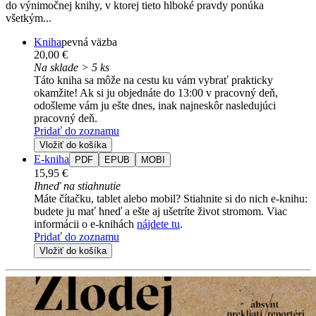
do výnimočnej knihy, v ktorej tieto hlboké pravdy ponúka
všetkým...
Kniha
pevná väzba
20,00 €
Na sklade > 5 ks
Táto kniha sa môže na cestu ku vám vybrať prakticky
okamžite! Ak si ju objednáte do 13:00 v pracovný deň,
odošleme vám ju ešte dnes, inak najneskôr nasledujúci
pracovný deň.
Pridať do zoznamu
Vložiť do košíka
E-kniha
PDF
EPUB
MOBI
15,95 €
Ihneď na stiahnutie
Máte čítačku, tablet alebo mobil? Stiahnite si do nich e-knihu:
budete ju mať hneď a ešte aj ušetríte život stromom. Viac
informácii o e-knihách
nájdete tu
.
Pridať do zoznamu
Vložiť do košíka