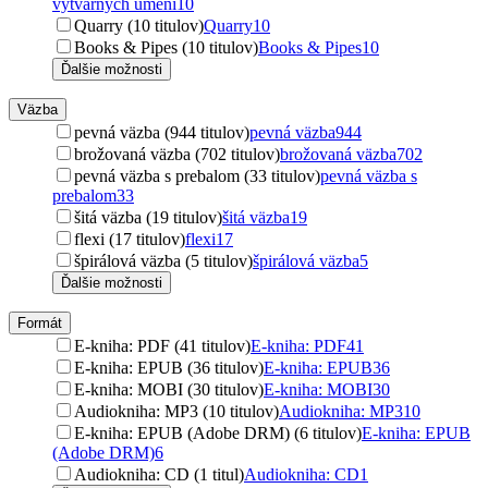
výtvarných umění
10
Quarry (10 titulov)
Quarry
10
Books & Pipes (10 titulov)
Books & Pipes
10
Ďalšie možnosti
Väzba
pevná väzba (944 titulov)
pevná väzba
944
brožovaná väzba (702 titulov)
brožovaná väzba
702
pevná väzba s prebalom (33 titulov)
pevná väzba s
prebalom
33
šitá väzba (19 titulov)
šitá väzba
19
flexi (17 titulov)
flexi
17
špirálová väzba (5 titulov)
špirálová väzba
5
Ďalšie možnosti
Formát
E-kniha: PDF (41 titulov)
E-kniha: PDF
41
E-kniha: EPUB (36 titulov)
E-kniha: EPUB
36
E-kniha: MOBI (30 titulov)
E-kniha: MOBI
30
Audiokniha: MP3 (10 titulov)
Audiokniha: MP3
10
E-kniha: EPUB (Adobe DRM) (6 titulov)
E-kniha: EPUB
(Adobe DRM)
6
Audiokniha: CD (1 titul)
Audiokniha: CD
1