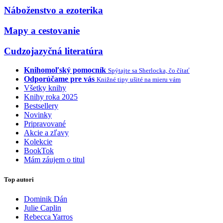
Náboženstvo a ezoterika
Mapy a cestovanie
Cudzojazyčná literatúra
Knihomoľský pomocník
Spýtajte sa Sherlocka, čo čítať
Odporúčame pre vás
Knižné tipy ušité na mieru vám
Všetky knihy
Knihy roka 2025
Bestsellery
Novinky
Pripravované
Akcie a zľavy
Kolekcie
BookTok
Mám záujem o titul
Top autori
Dominik Dán
Julie Caplin
Rebecca Yarros