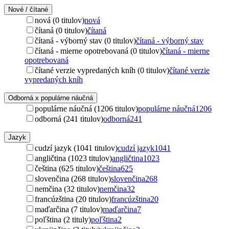
Nové / čítané
nová (0 titulov)
nová
čítaná (0 titulov)
čítaná
čítaná - výborný stav (0 titulov)
čítaná - výborný stav
čítaná - mierne opotrebovaná (0 titulov)
čítaná - mierne
opotrebovaná
čítané verzie vypredaných kníh (0 titulov)
čítané verzie
vypredaných kníh
Odborná x populárne náučná
populárne náučná (1206 titulov)
populárne náučná
1206
odborná (241 titulov)
odborná
241
Jazyk
cudzí jazyk (1041 titulov)
cudzí jazyk
1041
angličtina (1023 titulov)
angličtina
1023
čeština (625 titulov)
čeština
625
slovenčina (268 titulov)
slovenčina
268
nemčina (32 titulov)
nemčina
32
francúzština (20 titulov)
francúzština
20
maďarčina (7 titulov)
maďarčina
7
poľština (2 tituly)
poľština
2