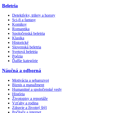
Beletria
Detektívky, trilery a horory
Sci-fi a fantasy
Komiksy
Romantika
Spoločenská beletria
Klasika
Historické
Slovenská beletria
Svetová beletria
Poézia
Ďalšie kategórie
Náučná a odborná
Motivácia a sebarozvoj
Biznis a manažment
Humanitné a spoločenské vedy
História
Životopisy a reportáže
Vzťahy a rodina
Zdravie a životný štýl
Počítače a internet