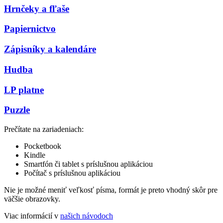
Hrnčeky a fľaše
Papiernictvo
Zápisníky a kalendáre
Hudba
LP platne
Puzzle
Prečítate na zariadeniach:
Pocketbook
Kindle
Smartfón či tablet s príslušnou aplikáciou
Počítač s príslušnou aplikáciou
Nie je možné meniť veľkosť písma, formát je preto vhodný skôr pre
väčšie obrazovky.
Viac informácií v
našich návodoch