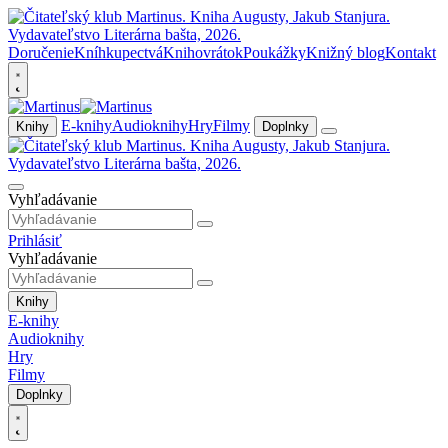
Doručenie
Kníhkupectvá
Knihovrátok
Poukážky
Knižný blog
Kontakt
E-knihy
Audioknihy
Hry
Filmy
Knihy
Doplnky
Vyhľadávanie
Prihlásiť
Vyhľadávanie
Knihy
E-knihy
Audioknihy
Hry
Filmy
Doplnky