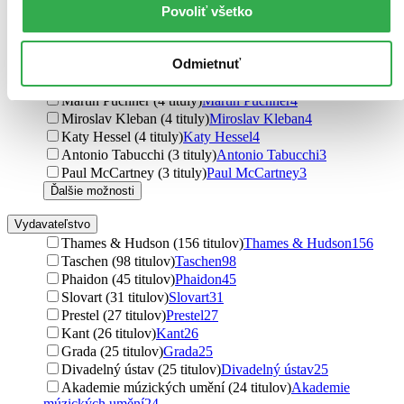
Zora Rusinová (4 tituly)
Zora Rusinová
4
Povoliť všetko
Tom Ang (4 tituly)
Tom Ang
4
František Mikš (4 tituly)
František Mikš
4
Odmietnuť
Michael Bird (4 tituly)
Michael Bird
4
Karl Schutz (4 tituly)
Karl Schutz
4
Martin Puchner (4 tituly)
Martin Puchner
4
Miroslav Kleban (4 tituly)
Miroslav Kleban
4
Katy Hessel (4 tituly)
Katy Hessel
4
Antonio Tabucchi (3 tituly)
Antonio Tabucchi
3
Paul McCartney (3 tituly)
Paul McCartney
3
Ďalšie možnosti
Vydavateľstvo
Thames & Hudson (156 titulov)
Thames & Hudson
156
Taschen (98 titulov)
Taschen
98
Phaidon (45 titulov)
Phaidon
45
Slovart (31 titulov)
Slovart
31
Prestel (27 titulov)
Prestel
27
Kant (26 titulov)
Kant
26
Grada (25 titulov)
Grada
25
Divadelný ústav (25 titulov)
Divadelný ústav
25
Akademie múzických umění (24 titulov)
Akademie
múzických umění
24