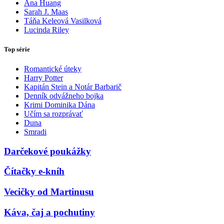
Ana Huang
Sarah J. Maas
Táňa Keleová Vasilková
Lucinda Riley
Top série
Romantické úteky
Harry Potter
Kapitán Stein a Notár Barbarič
Denník odvážneho bojka
Krimi Dominika Dána
Učím sa rozprávať
Duna
Smradi
Darčekové poukážky
Čítačky e-kníh
Vecičky od Martinusu
Káva, čaj a pochutiny