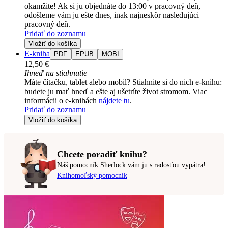
okamžite! Ak si ju objednáte do 13:00 v pracovný deň,
odošleme vám ju ešte dnes, inak najneskôr nasledujúci
pracovný deň.
Pridať do zoznamu
Vložiť do košíka
E-kniha
PDF
EPUB
MOBI
12,50 €
Ihneď na stiahnutie
Máte čítačku, tablet alebo mobil? Stiahnite si do nich e-knihu:
budete ju mať hneď a ešte aj ušetríte život stromom. Viac
informácii o e-knihách
nájdete tu
.
Pridať do zoznamu
Vložiť do košíka
Chcete poradiť knihu?
Náš pomocník Sherlock vám ju s radosťou vypátra!
Knihomoľský pomocník