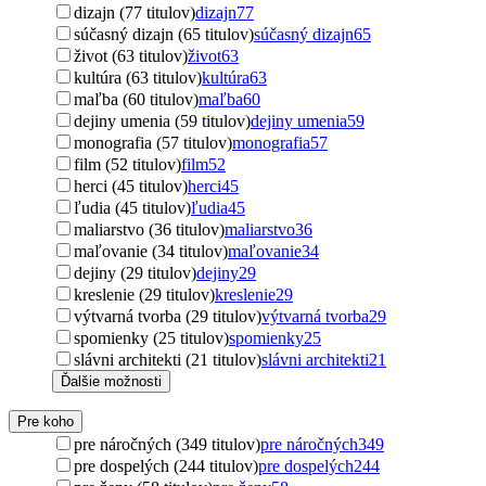
dizajn (77 titulov)
dizajn
77
súčasný dizajn (65 titulov)
súčasný dizajn
65
život (63 titulov)
život
63
kultúra (63 titulov)
kultúra
63
maľba (60 titulov)
maľba
60
dejiny umenia (59 titulov)
dejiny umenia
59
monografia (57 titulov)
monografia
57
film (52 titulov)
film
52
herci (45 titulov)
herci
45
ľudia (45 titulov)
ľudia
45
maliarstvo (36 titulov)
maliarstvo
36
maľovanie (34 titulov)
maľovanie
34
dejiny (29 titulov)
dejiny
29
kreslenie (29 titulov)
kreslenie
29
výtvarná tvorba (29 titulov)
výtvarná tvorba
29
spomienky (25 titulov)
spomienky
25
slávni architekti (21 titulov)
slávni architekti
21
Ďalšie možnosti
Pre koho
pre náročných (349 titulov)
pre náročných
349
pre dospelých (244 titulov)
pre dospelých
244