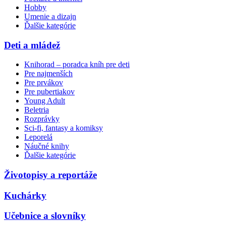
Hobby
Umenie a dizajn
Ďalšie kategórie
Deti a mládež
Knihorad – poradca kníh pre deti
Pre najmenších
Pre prvákov
Pre pubertiakov
Young Adult
Beletria
Rozprávky
Sci-fi, fantasy a komiksy
Leporelá
Náučné knihy
Ďalšie kategórie
Životopisy a reportáže
Kuchárky
Učebnice a slovníky