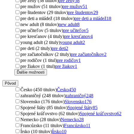
pre ženy (58 titulov)
pre ženy
58
pre mužov (51 titulov)
pre mužov
51
pre študentov (29 titulov)
pre študentov
29
pre deti a mládež (18 titulov)
pre deti a mládež
18
new adult (8 titulov)
new adult
8
pre učiteľov (5 titulov)
pre učiteľov
5
pre kresťanov (4 tituly)
pre kresťanov
4
young adult (2 tituly)
young adult
2
pre deti (2 tituly)
pre deti
2
pre začiatočníkov (2 tituly)
pre začiatočníkov
2
pre rodičov (1 titul)
pre rodičov
1
pre žiakov (1 titul)
pre žiakov
1
Ďalšie možnosti
Pôvod
Česko (450 titulov)
Česko
450
zahraničný (248 titulov)
zahraničný
248
Slovensko (176 titulov)
Slovensko
176
Spojené štáty (85 titulov)
Spojené štáty
85
Spojené kráľovstvo (62 titulov)
Spojené kráľovstvo
62
Nemecko (28 titulov)
Nemecko
28
Francúzsko (11 titulov)
Francúzsko
11
Írsko (10 titulov)
Írsko
10