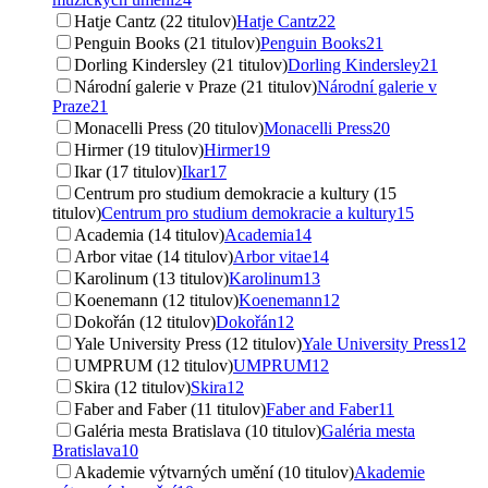
Hatje Cantz (22 titulov)
Hatje Cantz
22
Penguin Books (21 titulov)
Penguin Books
21
Dorling Kindersley (21 titulov)
Dorling Kindersley
21
Národní galerie v Praze (21 titulov)
Národní galerie v
Praze
21
Monacelli Press (20 titulov)
Monacelli Press
20
Hirmer (19 titulov)
Hirmer
19
Ikar (17 titulov)
Ikar
17
Centrum pro studium demokracie a kultury (15
titulov)
Centrum pro studium demokracie a kultury
15
Academia (14 titulov)
Academia
14
Arbor vitae (14 titulov)
Arbor vitae
14
Karolinum (13 titulov)
Karolinum
13
Koenemann (12 titulov)
Koenemann
12
Dokořán (12 titulov)
Dokořán
12
Yale University Press (12 titulov)
Yale University Press
12
UMPRUM (12 titulov)
UMPRUM
12
Skira (12 titulov)
Skira
12
Faber and Faber (11 titulov)
Faber and Faber
11
Galéria mesta Bratislava (10 titulov)
Galéria mesta
Bratislava
10
Akademie výtvarných umění (10 titulov)
Akademie