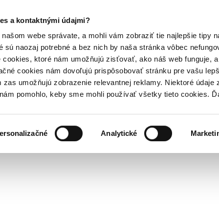
es a kontaktnými údajmi?
našom webe správate, a mohli vám zobraziť tie najlepšie tipy n
é sú naozaj potrebné a bez nich by naša stránka vôbec nefung
 cookies, ktoré nám umožňujú zisťovať, ako náš web funguje, a 
ačné cookies nám dovoľujú prispôsobovať stránku pre vašu lepši
zas umožňujú zobrazenie relevantnej reklamy. Niektoré údaje z
y nám pomohlo, keby sme mohli používať všetky tieto cookies. 
ersonalizačné
Analytické
Marketi