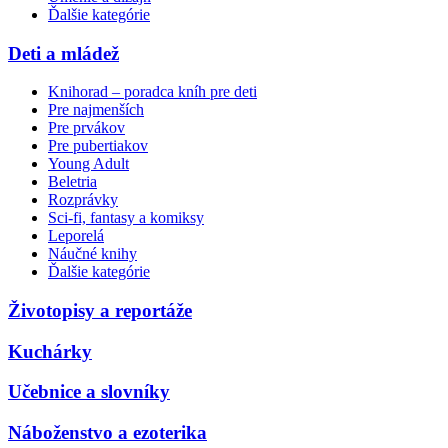
Ďalšie kategórie
Deti a mládež
Knihorad – poradca kníh pre deti
Pre najmenších
Pre prvákov
Pre pubertiakov
Young Adult
Beletria
Rozprávky
Sci-fi, fantasy a komiksy
Leporelá
Náučné knihy
Ďalšie kategórie
Životopisy a reportáže
Kuchárky
Učebnice a slovníky
Náboženstvo a ezoterika