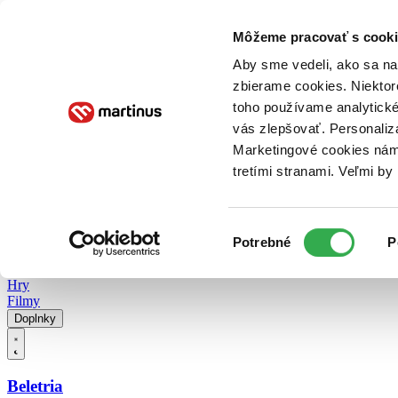
Doručenie
Kníhkupectvá
Knihovrátok
Poukážky
Knižný blog
Kontakt
Môžeme pracovať s cooki
Aby sme vedeli, ako sa na 
zbierame cookies. Niektor
E-knihy
Audioknihy
Hry
Filmy
Knihy
Doplnky
toho používame analytické
vás zlepšovať. Personaliz
Vyhľadávanie
Marketingové cookies nám 
tretími stranami. Veľmi b
Prihlásiť
Vyhľadávanie
Výber
Knihy
Potrebné
P
súhlasu
E-knihy
Audioknihy
Hry
Filmy
Doplnky
Beletria