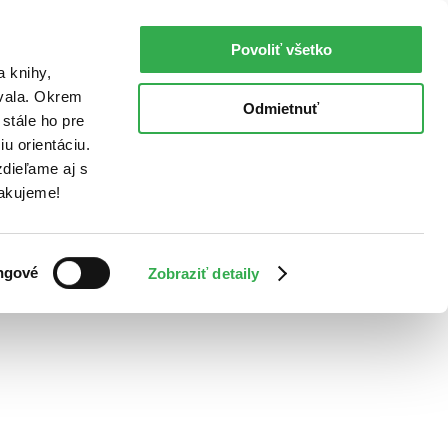
Povoliť všetko
a knihy,
ovala. Okrem
Odmietnuť
stále ho pre
u orientáciu.
dieľame aj s
Ďakujeme!
ngové
Zobraziť detaily