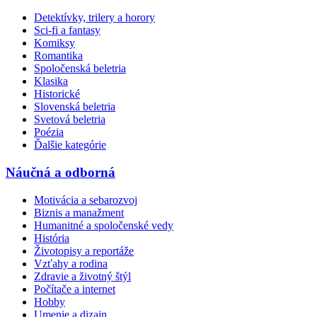
Detektívky, trilery a horory
Sci-fi a fantasy
Komiksy
Romantika
Spoločenská beletria
Klasika
Historické
Slovenská beletria
Svetová beletria
Poézia
Ďalšie kategórie
Náučná a odborná
Motivácia a sebarozvoj
Biznis a manažment
Humanitné a spoločenské vedy
História
Životopisy a reportáže
Vzťahy a rodina
Zdravie a životný štýl
Počítače a internet
Hobby
Umenie a dizajn