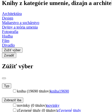
Knihy z kategórie umenie, dizajn a archit
Architektúra
Design
Maliarstvo a sochárstvo
Dejiny a teória umenia
Fotografia
Hudba
Film
Divadlo
Zúžiť výber
Zoradiť
Zúžiť výber
Typ
kniha (19690 titulov)
kniha
19690
Zobraziť iba
novinky (0 titulov)
novinky
zľavnené tituly (0 titulov)
zľavnené tituly