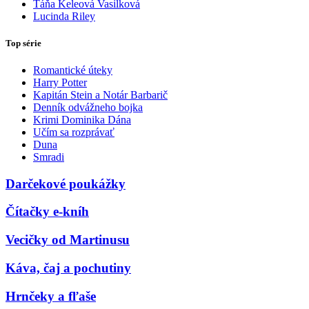
Táňa Keleová Vasilková
Lucinda Riley
Top série
Romantické úteky
Harry Potter
Kapitán Stein a Notár Barbarič
Denník odvážneho bojka
Krimi Dominika Dána
Učím sa rozprávať
Duna
Smradi
Darčekové poukážky
Čítačky e-kníh
Vecičky od Martinusu
Káva, čaj a pochutiny
Hrnčeky a fľaše