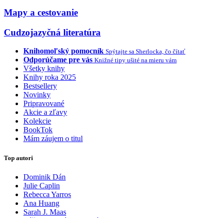
Mapy a cestovanie
Cudzojazyčná literatúra
Knihomoľský pomocník
Spýtajte sa Sherlocka, čo čítať
Odporúčame pre vás
Knižné tipy ušité na mieru vám
Všetky knihy
Knihy roka 2025
Bestsellery
Novinky
Pripravované
Akcie a zľavy
Kolekcie
BookTok
Mám záujem o titul
Top autori
Dominik Dán
Julie Caplin
Rebecca Yarros
Ana Huang
Sarah J. Maas