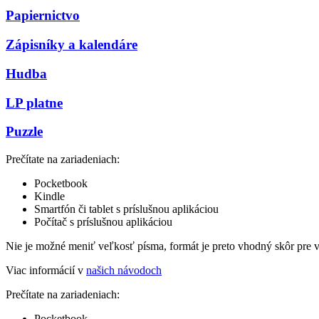
Papiernictvo
Zápisníky a kalendáre
Hudba
LP platne
Puzzle
Prečítate na zariadeniach:
Pocketbook
Kindle
Smartfón či tablet s príslušnou aplikáciou
Počítač s príslušnou aplikáciou
Nie je možné meniť veľkosť písma, formát je preto vhodný skôr pre 
Viac informácií v
našich návodoch
Prečítate na zariadeniach:
Pocketbook